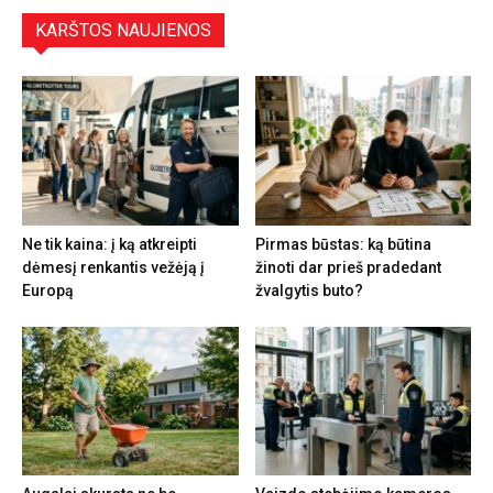
KARŠTOS NAUJIENOS
Ne tik kaina: į ką atkreipti
Pirmas būstas: ką būtina
dėmesį renkantis vežėją į
žinoti dar prieš pradedant
Europą
žvalgytis buto?