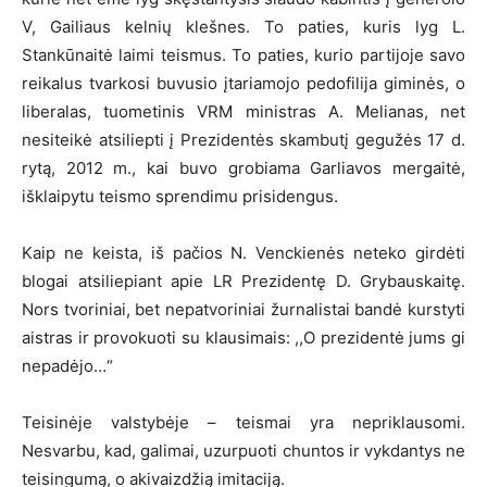
V, Gailiaus kelnių klešnes. To paties, kuris lyg L.
Stankūnaitė laimi teismus. To paties, kurio partijoje savo
reikalus tvarkosi buvusio įtariamojo pedofilija giminės, o
liberalas, tuometinis VRM ministras A. Melianas, net
nesiteikė atsiliepti į Prezidentės skambutį gegužės 17 d.
rytą, 2012 m., kai buvo grobiama Garliavos mergaitė,
išklaipytu teismo sprendimu prisidengus.
Kaip ne keista, iš pačios N. Venckienės neteko girdėti
blogai atsiliepiant apie LR Prezidentę D. Grybauskaitę.
Nors tvoriniai, bet nepatvoriniai žurnalistai bandė kurstyti
aistras ir provokuoti su klausimais: ,,O prezidentė jums gi
nepadėjo…“
Teisinėje valstybėje – teismai yra nepriklausomi.
Nesvarbu, kad, galimai, uzurpuoti chuntos ir vykdantys ne
teisingumą, o akivaizdžią imitaciją.