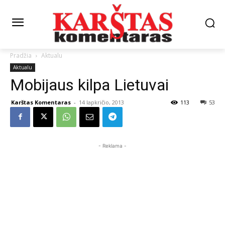
Pradžia
Aktualu
Aktualu
Mobijaus kilpa Lietuvai
Karštas Komentaras
-
14 lapkričio, 2013
113
53
- Reklama -