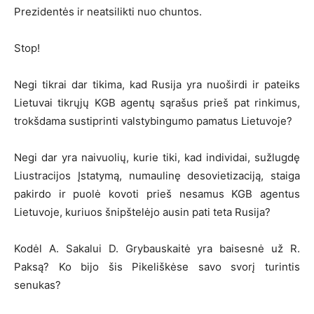
Prezidentės ir neatsilikti nuo chuntos.
Stop!
Negi tikrai dar tikima, kad Rusija yra nuoširdi ir pateiks
Lietuvai tikrųjų KGB agentų sąrašus prieš pat rinkimus,
trokšdama sustiprinti valstybingumo pamatus Lietuvoje?
Negi dar yra naivuolių, kurie tiki, kad individai, sužlugdę
Liustracijos Įstatymą, numaulinę desovietizaciją, staiga
pakirdo ir puolė kovoti prieš nesamus KGB agentus
Lietuvoje, kuriuos šnipštelėjo ausin pati teta Rusija?
Kodėl A. Sakalui D. Grybauskaitė yra baisesnė už R.
Paksą? Ko bijo šis Pikeliškėse savo svorį turintis
senukas?