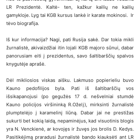
LR Prezidentė. Kaltė- ten, kažkur kailių ne kailių
gamykloje. Lyg tai KGB kursus lankė ir karate mokinosi. Ir
tėvo biografija.
Iš kur informacija? Nagi, pati Rusija sakė. Dar tokia mikli
žurnalistė, akivaizdžiai itin lojali KGB majoro sūnui, dabar
panorusiam eiti į prezidentus, savo šaltibarščių spalvos
knygutėje aprašė.
Dėl mikliosios viskas aišku. Lakmuso popierieliu buvo
Kauno pedofilijos byla. Pati iš šaltibarščių vos
išsikapanojusi (po gegužės 17 d. nešvelniai stumdė
Kauno policijos viršininką R.Oželį), mirksinti žurnalistė
plumptelėjo į karamelinį liūną. Dabar jai ne prestižas
sukurti bet kokią laidą, nepaminėjus, kad visuotinis blogis
yra N. Venckienė, ar kovojęs ir žuvęs jos brolis D. Kedys.
Pasitikėjimą praradusi žurnalistė bando kiauksėti ant LR