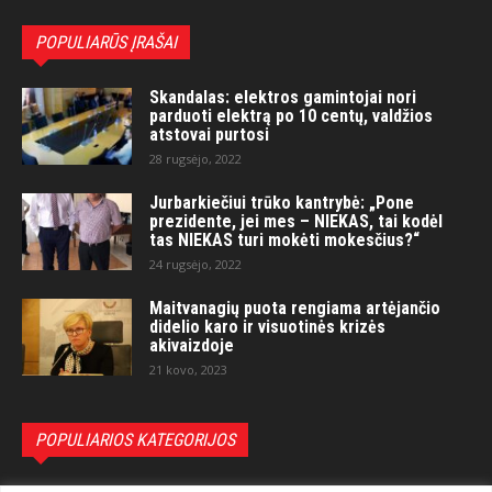
POPULIARŪS ĮRAŠAI
Skandalas: elektros gamintojai nori
parduoti elektrą po 10 centų, valdžios
atstovai purtosi
28 rugsėjo, 2022
Jurbarkiečiui trūko kantrybė: „Pone
prezidente, jei mes – NIEKAS, tai kodėl
tas NIEKAS turi mokėti mokesčius?“
24 rugsėjo, 2022
Maitvanagių puota rengiama artėjančio
didelio karo ir visuotinės krizės
akivaizdoje
21 kovo, 2023
POPULIARIOS KATEGORIJOS