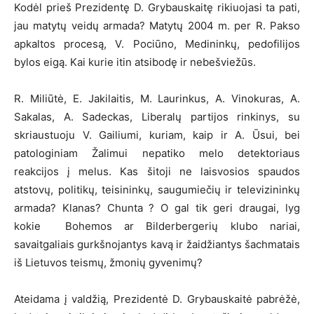
Kodėl prieš Prezidentę D. Grybauskaitę rikiuojasi ta pati,
jau matytų veidų armada? Matytų 2004 m. per R. Pakso
apkaltos procesą, V. Pociūno, Medininkų, pedofilijos
bylos eigą. Kai kurie itin atsibodę ir nebešviežūs.
R. Miliūtė, E. Jakilaitis, M. Laurinkus, A. Vinokuras, A.
Sakalas, A. Sadeckas, Liberalų partijos rinkinys, su
skriaustuoju V. Gailiumi, kuriam, kaip ir A. Ūsui, bei
patologiniam Žalimui nepatiko melo detektoriaus
reakcijos į melus. Kas šitoji ne laisvosios spaudos
atstovų, politikų, teisininkų, saugumiečių ir televizininkų
armada? Klanas? Chunta ? O gal tik geri draugai, lyg
kokie Bohemos ar Bilderbergerių klubo nariai,
savaitgaliais gurkšnojantys kavą ir žaidžiantys šachmatais
iš Lietuvos teismų, žmonių gyvenimų?
Ateidama į valdžią, Prezidentė D. Grybauskaitė pabrėžė,