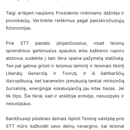
Taigi artėjant naujiems Prezidento rinkimams dažnėja ir
provokacijų. Vertinkite reiškinius pagal pasiskirsčiusiųjų
fizionomijas.
Prie STT pastato plojančiuosius, visad teismų
sprendimus garbinusius spaudos arba kažkieno ruporo
atstovus sudėkite į tam tikra spalva pažymėtą stalčiuką.
Ten pat galima grūsti ir teismus laimintį ir teismais tikintį
Liberalų Generolą. Ir Tvorutį. Ir iš šaltibarščių
išsiropštusią, bet karamelėn įsmukusią tankiai mirksinčią
žurnalistę, energingai eskaluojančią jau kitas tiesas. Jei
tik tilps. Šie tikrai, kad ir ankštoje erdvėje, nesusipyks ir
nesusipjaus.
Bandžiusieji pūslėtais delnais išploti Teisinę valstybę prie
STT mūro kažkodėl savo delnų nevargino, kai teismai