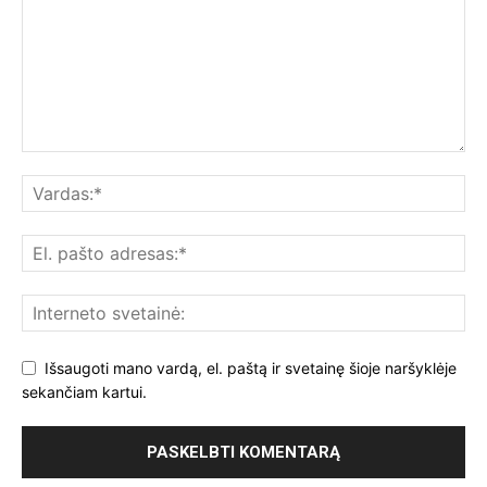
Išsaugoti mano vardą, el. paštą ir svetainę šioje naršyklėje
sekančiam kartui.