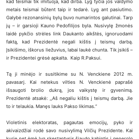
kad teismai tik imituoja, kad dirba. Lyg tyčia jos valdymo
metais teismai būtent taip ir tedarė. Lyg ant pasiutimo.
Galybė rezonansinių bylų buvo numarintos galutinai. Tarp
jų – ir garsioji Kauno Pedofilijos byla. Nusivylę žmonės
laidė pykčio strėles link Daukanto aikštės, ignoruodami
faktą, kad Prezidentė negali kištis į teismų darbą.
Įsikišimo, iškorus liežuvius, labai laukė chunta. Tik įsikiš –
ir Prezidentei grėsė apkalta. Kaip R.Paksui.
Tą ji minėjo ir susitikime su N. Venckiene 2012 m.
pavasarį. Kai netekus vilties N. Venckienė paprašė
išsaugoti brolio dukrą, jos vaikystę ir gyvenimą.
Prezidentė atsakė: ,,Aš negaliu kištis į teismų darbą. Jie
to ir telaukia. Manęs lauks Pakso likimas.“
Violetinis elektoratas, pagautas emocijų, pyko ir
akivaizdžiai rodė savo nusivylimą Vilčių Prezidente. Kai
kurie net ėmė lyg skęstantysis šiaudo kabintis į generolo