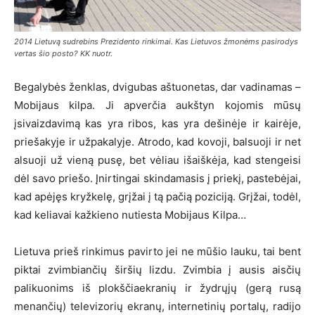
2014 Lietuvą sudrebins Prezidento rinkimai. Kas Lietuvos žmonėms pasirodys
vertas šio posto? KK nuotr.
Begalybės ženklas, dvigubas aštuonetas, dar vadinamas –
Mobijaus kilpa. Ji apverčia aukštyn kojomis mūsų
įsivaizdavimą kas yra ribos, kas yra dešinėje ir kairėje,
priešakyje ir užpakalyje. Atrodo, kad kovoji, balsuoji ir net
alsuoji už vieną pusę, bet vėliau išaiškėja, kad stengeisi
dėl savo priešo. Įnirtingai skindamasis į priekį, pastebėjai,
kad apėjęs kryžkelę, grįžai į tą pačią poziciją. Grįžai, todėl,
kad keliavai kažkieno nutiesta Mobijaus Kilpa…
Lietuva prieš rinkimus pavirto jei ne mūšio lauku, tai bent
piktai zvimbiančių širšių lizdu. Zvimbia į ausis aisčių
palikuonims iš plokščiaekranių ir žydrųjų (gerą rusą
menančių) televizorių ekranų, internetinių portalų, radijo