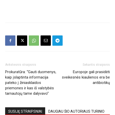
Ankstesnis straipsnis
Sekantis straipsnis
Prokuratūra: “Gauti duomenys,
Europoje gali prasidėti
kaip įslaptinta informacija
sveikesnės kiaulienos era be
pateko į žiniasklaidos
antibiotikų
priemones ir kas iš valstybės
tarnautojų tame dalyvavo”
SUSIJĘ STRAIPSNIAI
DAUGIAU ŠIO AUTORIAUS TURINIO