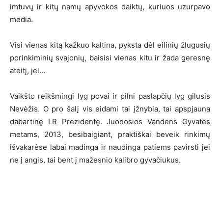
imtuvų ir kitų namų apyvokos daiktų, kuriuos uzurpavo
media.
Visi vienas kitą kažkuo kaltina, pyksta dėl eilinių žlugusių
porinkiminių svajonių, baisisi vienas kitu ir žada geresnę
ateitį, jei…
Vaikšto reikšmingi lyg povai ir pilni paslapčių lyg gilusis
Nevėžis. O pro šalį vis eidami tai įžnybia, tai apspjauna
dabartinę LR Prezidentę. Juodosios Vandens Gyvatės
metams, 2013, besibaigiant, praktiškai beveik rinkimų
išvakarėse labai madinga ir naudinga patiems pavirsti jei
ne į angis, tai bent į mažesnio kalibro gyvačiukus.