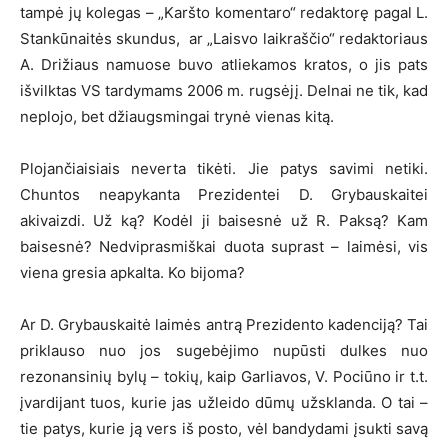
tampė jų kolegas – „Karšto komentaro“ redaktorę pagal L.
Stankūnaitės skundus, ar „Laisvo laikraščio“ redaktoriaus
A. Drižiaus namuose buvo atliekamos kratos, o jis pats
išvilktas VS tardymams 2006 m. rugsėjį. Delnai ne tik, kad
neplojo, bet džiaugsmingai trynė vienas kitą.
Plojančiaisiais neverta tikėti. Jie patys savimi netiki.
Chuntos neapykanta Prezidentei D. Grybauskaitei
akivaizdi. Už ką? Kodėl ji baisesnė už R. Paksą? Kam
baisesnė? Nedviprasmiškai duota suprast – laimėsi, vis
viena gresia apkalta. Ko bijoma?
Ar D. Grybauskaitė laimės antrą Prezidento kadenciją? Tai
priklauso nuo jos sugebėjimo nupūsti dulkes nuo
rezonansinių bylų – tokių, kaip Garliavos, V. Pociūno ir t.t.
įvardijant tuos, kurie jas užleido dūmų užsklanda. O tai –
tie patys, kurie ją vers iš posto, vėl bandydami įsukti savą