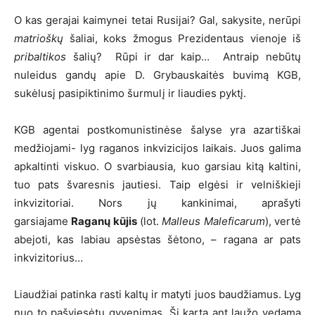
O kas gerajai kaimynei tetai Rusijai? Gal, sakysite, nerūpi
matrioškų
šaliai, koks žmogus Prezidentaus vienoje iš
pribaltikos
šalių? Rūpi ir dar kaip… Antraip nebūtų
nuleidus gandų apie D. Grybauskaitės buvimą KGB,
sukėlusį pasipiktinimo šurmulį ir liaudies pyktį.
KGB agentai postkomunistinėse šalyse yra azartiškai
medžiojami- lyg raganos inkvizicijos laikais. Juos galima
apkaltinti viskuo. O svarbiausia, kuo garsiau kitą kaltini,
tuo pats švaresnis jautiesi. Taip elgėsi ir velniškieji
inkvizitoriai. Nors jų kankinimai, aprašyti
garsiajame
Raganų kūjis
(lot.
Malleus Maleficarum
), vertė
abejoti, kas labiau apsėstas šėtono, – ragana ar pats
inkvizitorius…
Liaudžiai patinka rasti kaltų ir matyti juos baudžiamus. Lyg
nuo to pašviesėtų gyvenimas. Šį kartą ant laužo vedama