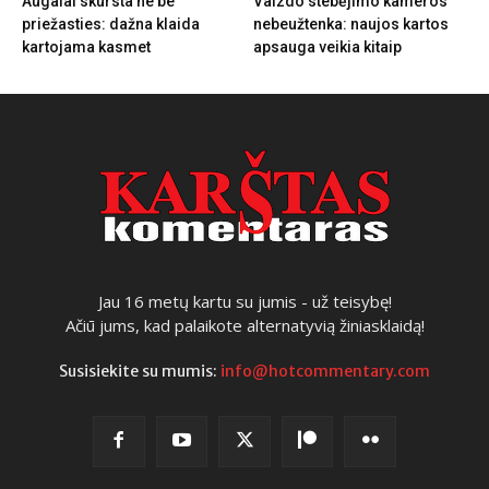
Augalai skursta ne be
Vaizdo stebėjimo kameros
priežasties: dažna klaida
nebeužtenka: naujos kartos
kartojama kasmet
apsauga veikia kitaip
Jau 16 metų kartu su jumis - už teisybę!
Ačiū jums, kad palaikote alternatyvią žiniasklaidą!
Susisiekite su mumis:
info@hotcommentary.com