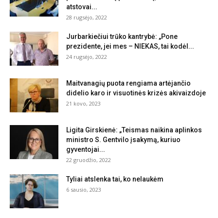
atstovai...
28 rugsėjo, 2022
Jurbarkiečiui trūko kantrybė: „Pone
prezidente, jei mes – NIEKAS, tai kodėl...
24 rugsėjo, 2022
Maitvanagių puota rengiama artėjančio
didelio karo ir visuotinės krizės akivaizdoje
21 kovo, 2023
Ligita Girskienė: „Teismas naikina aplinkos
ministro S. Gentvilo įsakymą, kuriuo
gyventojai...
22 gruodžio, 2022
Tyliai atslenka tai, ko nelaukėm
6 sausio, 2023