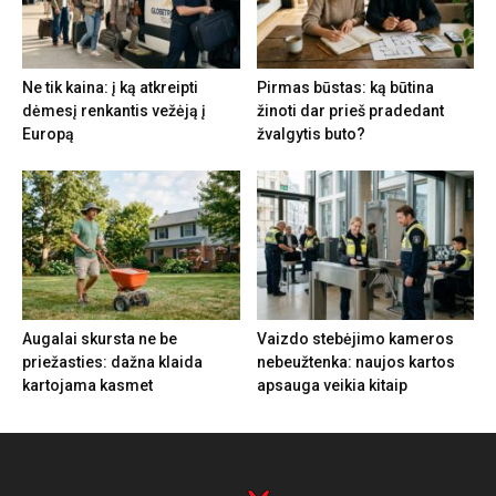
Ne tik kaina: į ką atkreipti
Pirmas būstas: ką būtina
dėmesį renkantis vežėją į
žinoti dar prieš pradedant
Europą
žvalgytis buto?
Augalai skursta ne be
Vaizdo stebėjimo kameros
priežasties: dažna klaida
nebeužtenka: naujos kartos
kartojama kasmet
apsauga veikia kitaip