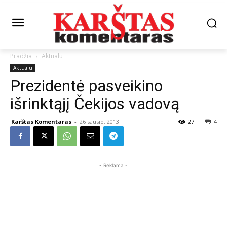
Pradžia
Aktualu
Aktualu
Prezidentė pasveikino
išrinktąjį Čekijos vadovą
Karštas Komentaras
-
26 sausio, 2013
27
4
- Reklama -