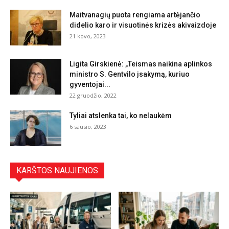
Maitvanagių puota rengiama artėjančio
didelio karo ir visuotinės krizės akivaizdoje
21 kovo, 2023
Ligita Girskienė: „Teismas naikina aplinkos
ministro S. Gentvilo įsakymą, kuriuo
gyventojai...
22 gruodžio, 2022
Tyliai atslenka tai, ko nelaukėm
6 sausio, 2023
KARŠTOS NAUJIENOS