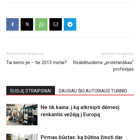
Ankstesnis straipsnis
Sekantis straipsnis
Tai kieno jie – tie 2013 metai?
Reabilituokime „proletariškas“
profesijas
SUSIJĘ STRAIPSNIAI
DAUGIAU ŠIO AUTORIAUS TURINIO
Ne tik kaina: į ką atkreipti dėmesį
renkantis vežėją į Europą
Pirmas būstas: ką būtina žinoti dar