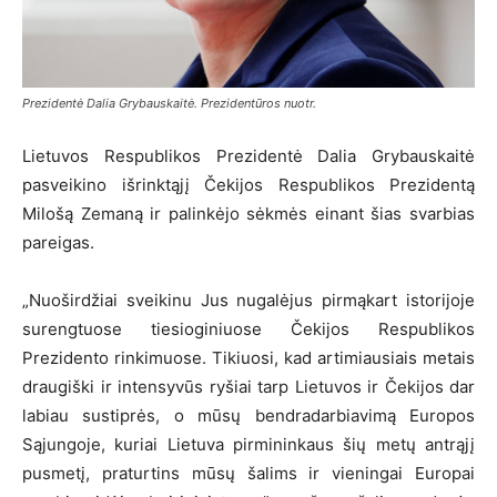
Prezidentė Dalia Grybauskaitė. Prezidentūros nuotr.
Lietuvos Respublikos Prezidentė Dalia Grybauskaitė
pasveikino išrinktąjį Čekijos Respublikos Prezidentą
Milošą Zemaną ir palinkėjo sėkmės einant šias svarbias
pareigas.
„Nuoširdžiai sveikinu Jus nugalėjus pirmąkart istorijoje
surengtuose tiesioginiuose Čekijos Respublikos
Prezidento rinkimuose. Tikiuosi, kad artimiausiais metais
draugiški ir intensyvūs ryšiai tarp Lietuvos ir Čekijos dar
labiau sustiprės, o mūsų bendradarbiavimą Europos
Sąjungoje, kuriai Lietuva pirmininkaus šių metų antrąjį
pusmetį, praturtins mūsų šalims ir vieningai Europai