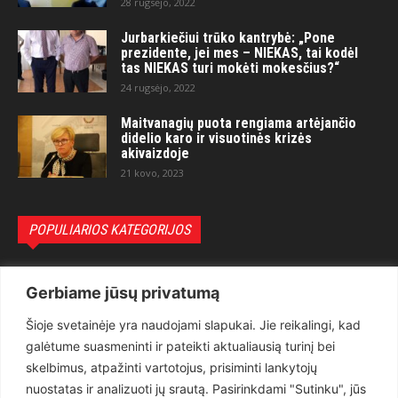
28 rugsėjo, 2022
Jurbarkiečiui trūko kantrybė: „Pone
prezidente, jei mes – NIEKAS, tai kodėl
tas NIEKAS turi mokėti mokesčius?“
24 rugsėjo, 2022
Maitvanagių puota rengiama artėjančio
didelio karo ir visuotinės krizės
akivaizdoje
21 kovo, 2023
POPULIARIOS KATEGORIJOS
Politika
3281
Gerbiame jūsų privatumą
Nuomonės
2174
Šioje svetainėje yra naudojami slapukai. Jie reikalingi, kad
Teisėsauga
1497
galėtume suasmeninti ir pateikti aktualiausią turinį bei
Aktualu
1373
skelbimus, atpažinti vartotojus, prisiminti lankytojų
Lietuva
619
nuostatas ir analizuoti jų srautą. Pasirinkdami "Sutinku", jūs