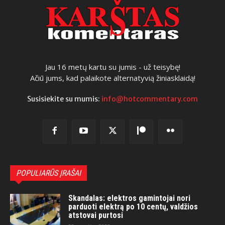
Jau 16 metų kartu su jumis - už teisybę!
Ačiū jums, kad palaikote alternatyvią žiniasklaidą!
Susisiekite su mumis:
info@hotcommentary.com
POPULIARŪS ĮRAŠAI
Skandalas: elektros gamintojai nori
parduoti elektrą po 10 centų, valdžios
atstovai purtosi