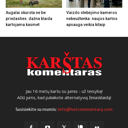
Augalai skursta ne be
Vaizdo stebėjimo kameros
priežasties: dažna klaida
nebeužtenka: naujos kartos
kartojama kasmet
apsauga veikia kitaip
Jau 16 metų kartu su jumis - už teisybę!
Ačiū jums, kad palaikote alternatyvią žiniasklaidą!
Susisiekite su mumis:
info@hotcommentary.com