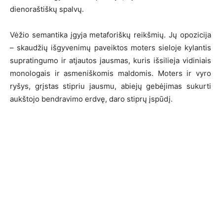
dienoraštiškų spalvų.
Vėžio semantika įgyja metaforiškų reikšmių. Jų opozicija
– skaudžių išgyvenimų paveiktos moters sieloje kylantis
supratingumo ir atjautos jausmas, kuris išsilieja vidiniais
monologais ir asmeniškomis maldomis. Moters ir vyro
ryšys, grįstas stipriu jausmu, abiejų gebėjimas sukurti
aukštojo bendravimo erdvę, daro stiprų įspūdį.