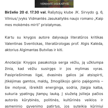
Birželio 20 d. 17.30 val.
Rašytojų klube /K. Sirvydo g. 6,
Vilnius/ įvyks Vidmantės Jasukaitytės naujo romano „Kaip
mes mokėmės mirti“ pristatymas.
Kartu su knygos autore dalyvauja literatūros kritikas
Valentinas Sventickas, literatūrologas prof. Algis Kalėda,
aktorius Algimantas Butvilas ir kiti.
Anotacija:
Knygos pasakotoja serga vėžiu, ją užklumpa
žinia, kad vėžiu susirgęs ir jos mylimas vyras.
Pasipriešinimas ligai, dvasinės galios jai atsispirti,
įtikėjimas gamtos, maldų, žmogiškojo gėrio pajėgomis –
šie motyvai, išreikšti energinga, sodria, įtaigia kalba,
sukuria ypatingų įtampų lauką. Į siužetą įsilieja pačios
autorės kūrybinės, politinės, kultūrinės veiklos ir
asmeninio gyvenimo patirtys, jos suteikia kūriniui