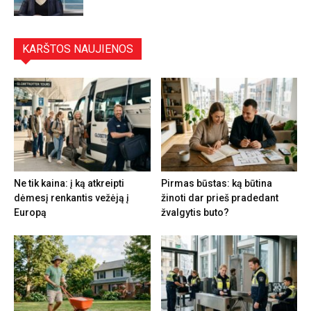
KARŠTOS NAUJIENOS
Ne tik kaina: į ką atkreipti
Pirmas būstas: ką būtina
dėmesį renkantis vežėją į
žinoti dar prieš pradedant
Europą
žvalgytis buto?