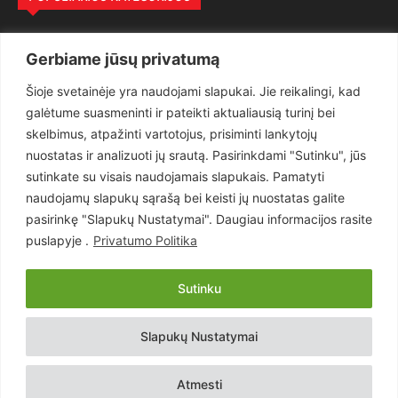
Politika
3281
Gerbiame jūsų privatumą
Nuomonės
2174
Šioje svetainėje yra naudojami slapukai. Jie reikalingi, kad
Teisėsauga
1497
galėtume suasmeninti ir pateikti aktualiausią turinį bei
Aktualu
1373
skelbimus, atpažinti vartotojus, prisiminti lankytojų
Lietuva
619
nuostatas ir analizuoti jų srautą. Pasirinkdami "Sutinku", jūs
sutinkate su visais naudojamais slapukais. Pamatyti
Pasaulis
560
naudojamų slapukų sąrašą bei keisti jų nuostatas galite
Статьи на русском
282
pasirinkę "Slapukų Nustatymai". Daugiau informacijos rasite
Articles in english
160
puslapyje .
Privatumo Politika
Muzika
116
Sutinku
Copyright © 2026 UAB „Goruva“. Visos teisės saugomos.
Slapukų Nustatymai
Kontaktai
Prenumerata
Privatumo Politika
Naudojimosi Taisyklės
Atmesti
Svetainės sprendimas:
EastWestHost