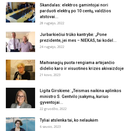
Skandalas: elektros gamintojai nori
parduoti elektrą po 10 centų, valdžios
atstovai...
28 rugsėjo, 2022
Jurbarkiečiui trūko kantrybė: „Pone
prezidente, jei mes – NIEKAS, tai kodėl...
24 rugsėjo, 2022
Maitvanagių puota rengiama artėjančio
didelio karo ir visuotinės krizės akivaizdoje
21 kovo, 2023
Ligita Girskienė: „Teismas naikina aplinkos
ministro S. Gentvilo įsakymą, kuriuo
gyventojai...
22 gruodžio, 2022
Tyliai atslenka tai, ko nelaukėm
6 sausio, 2023