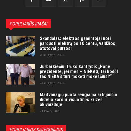
POPULIARŪS ĮRAŠAI
Skandalas: elektros gamintojai nori
parduoti elektrą po 10 centų, valdžios
atstovai purtosi
28 rugsėjo, 2022
Jurbarkiečiui trūko kantrybė: „Pone
prezidente, jei mes – NIEKAS, tai kodėl
tas NIEKAS turi mokėti mokesčius?“
24 rugsėjo, 2022
Maitvanagių puota rengiama artėjančio
didelio karo ir visuotinės krizės
akivaizdoje
21 kovo, 2023
POPULIARIOS KATEGORIJOS