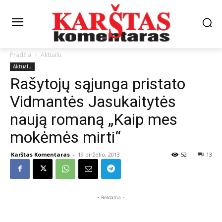
Pradžia
Aktualu
Aktualu
Rašytojų sąjunga pristato
Vidmantės Jasukaitytės
naują romaną „Kaip mes
mokėmės mirti“
Karštas Komentaras
-
19 birželio, 2013
52
13
- Reklama -