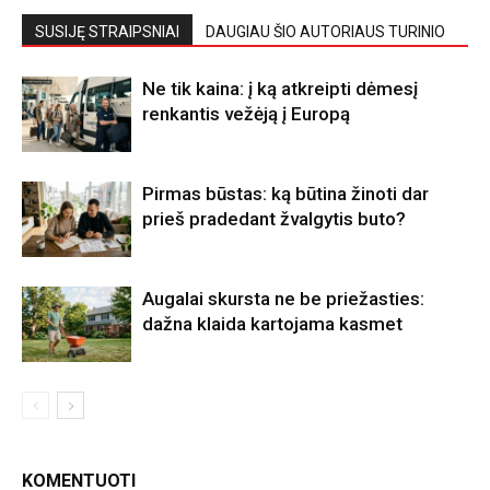
SUSIJĘ STRAIPSNIAI
DAUGIAU ŠIO AUTORIAUS TURINIO
Ne tik kaina: į ką atkreipti dėmesį
renkantis vežėją į Europą
Pirmas būstas: ką būtina žinoti dar
prieš pradedant žvalgytis buto?
Augalai skursta ne be priežasties:
dažna klaida kartojama kasmet
KOMENTUOTI