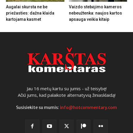
Augalai skursta ne be
Vaizdo stebėjimo kameros
priežasties: dažna klaida
nebeužtenka: naujos kartos
kartojama kasmet
apsauga veikia kitaip
Jau 16 metų kartu su jumis - už teisybę!
Ačiū jums, kad palaikote alternatyvią žiniasklaidą!
Susisiekite su mumis:
info@hotcommentary.com