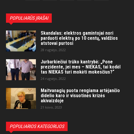
POPULIARŪS ĮRAŠAI
Skandalas: elektros gamintojai nori
parduoti elektrą po 10 centų, valdžios
atstovai purtosi
28 rugsėjo, 2022
Jurbarkiečiui trūko kantrybė: „Pone
prezidente, jei mes – NIEKAS, tai kodėl
tas NIEKAS turi mokėti mokesčius?“
24 rugsėjo, 2022
Maitvanagių puota rengiama artėjančio
didelio karo ir visuotinės krizės
akivaizdoje
21 kovo, 2023
POPULIARIOS KATEGORIJOS