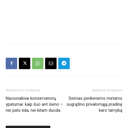
Ankstesnis straipsnis
Sekantis straipsnis
Nacionaliniai konservatorių
Seimas penkeriems metams
ypatumai: kaip šuo ant šieno –
sugrąžino privalomąją pradinę
nei pats ėda, nei kitam duoda
karo tarnybą