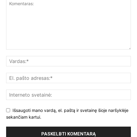
Išsaugoti mano vardą, el. paštą ir svetainę šioje naršyklėje
sekančiam kartui.