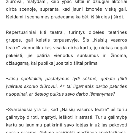
žiūrovai, matydami, kaip ypač šiltai ir džiugiai aktoriai
dirba scenoje, supranta, kad jauni žmonės viską gali.
Išeidami į sceną mes pradedame kalbėti iš širdies į širdį.
Repertuariniai kiti teatrai, turintys dideles teatrines
grupes, gali keistis tarpusavyje. Šis „Naisių vasaros
teatro“ vienuoliktukas visada dirba kartu, jų niekas negali
pakeisti, jie patiria vienodus sunkumus ir, žinoma,
džiaugsmą, kai publika juos taip šiltai priima.
-Jūsų spektaklių pastatymus lydi sėkmė, gebate įtikti
įvairaus skonio žiūrovui. Ar tai ilgametės darbo patirties
nuopelnai, ar tiesiog puikus savo darbo išmanymas?
-Svarbiausia yra tai, kad „Naisių vasaros teatre“ aš turiu
galimybę dirbti, mąstyti, ieškoti ir atrasti. Turiu galimybę
kartu su jaunimu patikrinti savo idėjas ir už jas pakovoti
gerąja prasme. Galime pasirinkti medžiagą spektakliams,