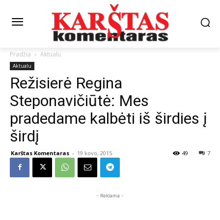
Pradžia
Aktualu
Aktualu
Režisierė Regina
Steponavičiūtė: Mes
pradedame kalbėti iš širdies į
širdį
Karštas Komentaras
-
19 kovo, 2015
49
7
- Reklama -