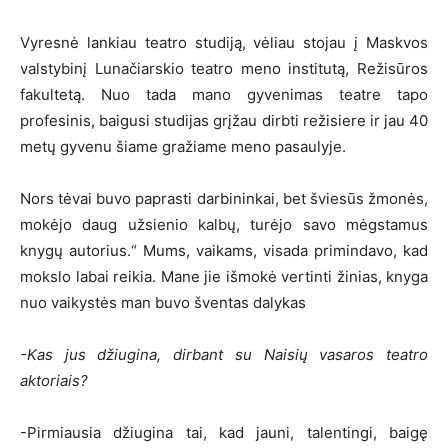
Vyresnė lankiau teatro studiją, vėliau stojau į Maskvos
valstybinį Lunačiarskio teatro meno institutą, Režisūros
fakultetą. Nuo tada mano gyvenimas teatre tapo
profesinis, baigusi studijas grįžau dirbti režisiere ir jau 40
metų gyvenu šiame gražiame meno pasaulyje.
Nors tėvai buvo paprasti darbininkai, bet šviesūs žmonės,
mokėjo daug užsienio kalbų, turėjo savo mėgstamus
knygų autorius.“ Mums, vaikams, visada primindavo, kad
mokslo labai reikia. Mane jie išmokė vertinti žinias, knyga
nuo vaikystės man buvo šventas dalykas
-Kas jus džiugina, dirbant su Naisių vasaros teatro
aktoriais?
-Pirmiausia džiugina tai, kad jauni, talentingi, baigę