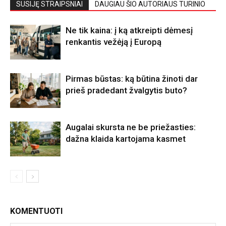
SUSIJĘ STRAIPSNIAI
DAUGIAU ŠIO AUTORIAUS TURINIO
Ne tik kaina: į ką atkreipti dėmesį
renkantis vežėją į Europą
Pirmas būstas: ką būtina žinoti dar
prieš pradedant žvalgytis buto?
Augalai skursta ne be priežasties:
dažna klaida kartojama kasmet
KOMENTUOTI