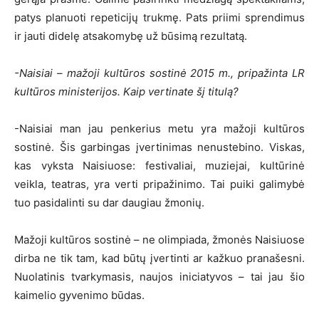
patys planuoti repeticijų trukmę. Pats priimi sprendimus
ir jauti didelę atsakomybę už būsimą rezultatą.
-Naisiai – mažoji kultūros sostinė 2015 m., pripažinta LR
kultūros ministerijos. Kaip vertinate šį titulą?
-Naisiai man jau penkerius metu yra mažoji kultūros
sostinė. Šis garbingas įvertinimas nenustebino. Viskas,
kas vyksta Naisiuose: festivaliai, muziejai, kultūrinė
veikla, teatras, yra verti pripažinimo. Tai puiki galimybė
tuo pasidalinti su dar daugiau žmonių.
Mažoji kultūros sostinė – ne olimpiada, žmonės Naisiuose
dirba ne tik tam, kad būtų įvertinti ar kažkuo pranašesni.
Nuolatinis tvarkymasis, naujos iniciatyvos – tai jau šio
kaimelio gyvenimo būdas.