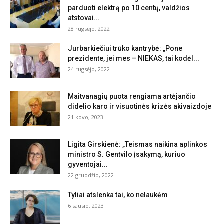
parduoti elektrą po 10 centų, valdžios
atstovai...
28 rugsėjo, 2022
Jurbarkiečiui trūko kantrybė: „Pone
prezidente, jei mes – NIEKAS, tai kodėl...
24 rugsėjo, 2022
Maitvanagių puota rengiama artėjančio
didelio karo ir visuotinės krizės akivaizdoje
21 kovo, 2023
Ligita Girskienė: „Teismas naikina aplinkos
ministro S. Gentvilo įsakymą, kuriuo
gyventojai...
22 gruodžio, 2022
Tyliai atslenka tai, ko nelaukėm
6 sausio, 2023