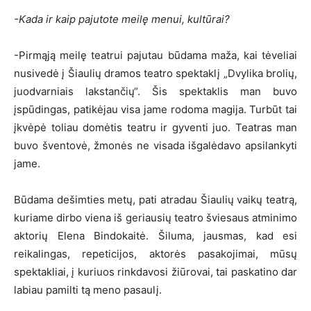
-Kada ir kaip pajutote meilę menui, kultūrai?
-Pirmąją meilę teatrui pajutau būdama maža, kai tėveliai
nusivedė į Šiaulių dramos teatro spektaklį „Dvylika brolių,
juodvarniais lakstančių“. Šis spektaklis man buvo
įspūdingas, patikėjau visa jame rodoma magija. Turbūt tai
įkvėpė toliau domėtis teatru ir gyventi juo. Teatras man
buvo šventovė, žmonės ne visada išgalėdavo apsilankyti
jame.
Būdama dešimties metų, pati atradau Šiaulių vaikų teatrą,
kuriame dirbo viena iš geriausių teatro šviesaus atminimo
aktorių Elena Bindokaitė. Šiluma, jausmas, kad esi
reikalingas, repeticijos, aktorės pasakojimai, mūsų
spektakliai, į kuriuos rinkdavosi žiūrovai, tai paskatino dar
labiau pamilti tą meno pasaulį.