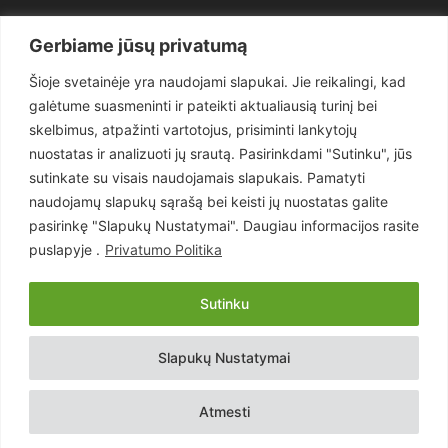
Politika
3281
Gerbiame jūsų privatumą
Nuomonės
2174
Šioje svetainėje yra naudojami slapukai. Jie reikalingi, kad
Teisėsauga
1497
galėtume suasmeninti ir pateikti aktualiausią turinį bei
Aktualu
1373
skelbimus, atpažinti vartotojus, prisiminti lankytojų
Lietuva
619
nuostatas ir analizuoti jų srautą. Pasirinkdami "Sutinku", jūs
sutinkate su visais naudojamais slapukais. Pamatyti
Pasaulis
560
naudojamų slapukų sąrašą bei keisti jų nuostatas galite
Статьи на русском
282
pasirinkę "Slapukų Nustatymai". Daugiau informacijos rasite
Articles in english
160
puslapyje .
Privatumo Politika
Muzika
116
Sutinku
Copyright © 2026 UAB „Goruva“. Visos teisės saugomos.
Slapukų Nustatymai
Kontaktai
Prenumerata
Privatumo Politika
Naudojimosi Taisyklės
Atmesti
Svetainės sprendimas:
EastWestHost