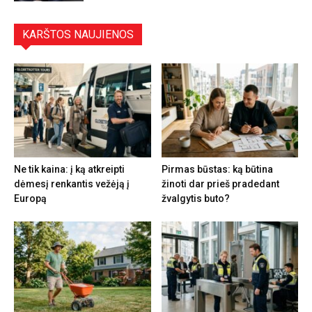
KARŠTOS NAUJIENOS
Ne tik kaina: į ką atkreipti
Pirmas būstas: ką būtina
dėmesį renkantis vežėją į
žinoti dar prieš pradedant
Europą
žvalgytis buto?