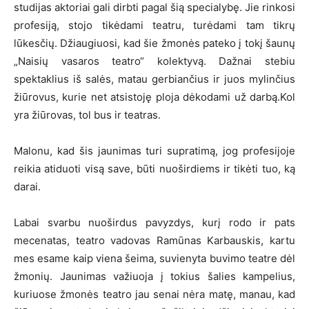
studijas aktoriai gali dirbti pagal šią specialybę. Jie rinkosi
profesiją, stojo tikėdami teatru, turėdami tam tikrų
lūkesčių. Džiaugiuosi, kad šie žmonės pateko į tokį šaunų
„Naisių vasaros teatro“ kolektyvą. Dažnai stebiu
spektaklius iš salės, matau gerbiančius ir juos mylinčius
žiūrovus, kurie net atsistoję ploja dėkodami už darbą.Kol
yra žiūrovas, tol bus ir teatras.
Malonu, kad šis jaunimas turi supratimą, jog profesijoje
reikia atiduoti visą save, būti nuoširdiems ir tikėti tuo, ką
darai.
Labai svarbu nuoširdus pavyzdys, kurį rodo ir pats
mecenatas, teatro vadovas Ramūnas Karbauskis, kartu
mes esame kaip viena šeima, suvienyta buvimo teatre dėl
žmonių. Jaunimas važiuoja į tokius šalies kampelius,
kuriuose žmonės teatro jau senai nėra matę, manau, kad