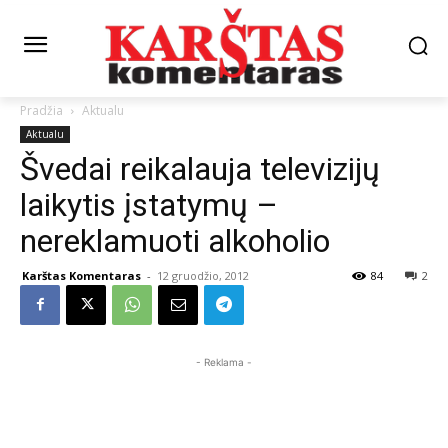
Pradžia
Aktualu
Aktualu
Švedai reikalauja televizijų
laikytis įstatymų –
nereklamuoti alkoholio
Karštas Komentaras
-
12 gruodžio, 2012
84
2
- Reklama -