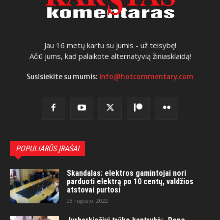
Jau 16 metų kartu su jumis - už teisybę!
Ačiū jums, kad palaikote alternatyvią žiniasklaidą!
Susisiekite su mumis:
info@hotcommentary.com
POPULIARŪS ĮRAŠAI
Skandalas: elektros gamintojai nori
parduoti elektrą po 10 centų, valdžios
atstovai purtosi
28 rugsėjo, 2022