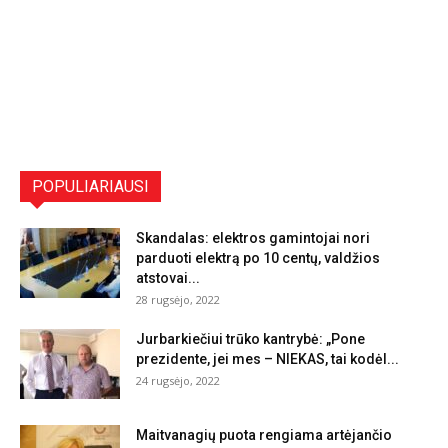
POPULIARIAUSI
Skandalas: elektros gamintojai nori
parduoti elektrą po 10 centų, valdžios
atstovai...
28 rugsėjo, 2022
Jurbarkiečiui trūko kantrybė: „Pone
prezidente, jei mes – NIEKAS, tai kodėl...
24 rugsėjo, 2022
Maitvanagių puota rengiama artėjančio