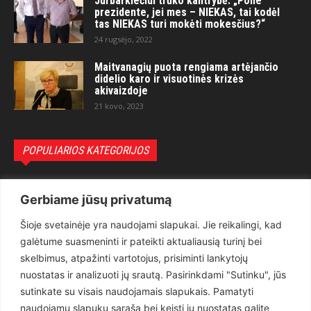
Jurbarkiečiui trūko kantrybė: „Pone
prezidente, jei mes – NIEKAS, tai kodėl
tas NIEKAS turi mokėti mokesčius?“
24 rugsėjo, 2022
Maitvanagių puota rengiama artėjančio
didelio karo ir visuotinės krizės
akivaizdoje
21 kovo, 2023
POPULIARIOS KATEGORIJOS
Politika
3281
Gerbiame jūsų privatumą
Nuomonės
2174
Šioje svetainėje yra naudojami slapukai. Jie reikalingi, kad
Teisėsauga
1497
galėtume suasmeninti ir pateikti aktualiausią turinį bei
Aktualu
1373
skelbimus, atpažinti vartotojus, prisiminti lankytojų
Lietuva
619
nuostatas ir analizuoti jų srautą. Pasirinkdami "Sutinku", jūs
sutinkate su visais naudojamais slapukais. Pamatyti
Pasaulis
560
naudojamų slapukų sąrašą bei keisti jų nuostatas galite