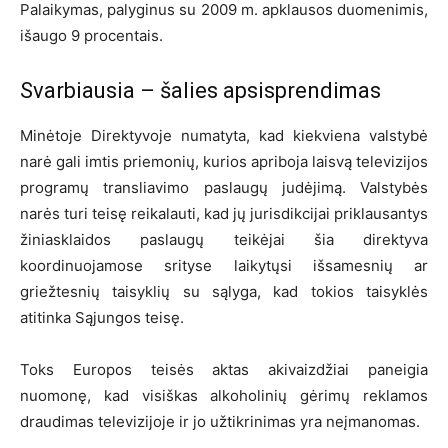
Palaikymas, palyginus su 2009 m. apklausos duomenimis,
išaugo 9 procentais.
Svarbiausia – šalies apsisprendimas
Minėtoje Direktyvoje numatyta, kad kiekviena valstybė
narė gali imtis priemonių, kurios apriboja laisvą televizijos
programų transliavimo paslaugų judėjimą. Valstybės
narės turi teisę reikalauti, kad jų jurisdikcijai priklausantys
žiniasklaidos paslaugų teikėjai šia direktyva
koordinuojamose srityse laikytųsi išsamesnių ar
griežtesnių taisyklių su sąlyga, kad tokios taisyklės
atitinka Sąjungos teisę.
Toks Europos teisės aktas akivaizdžiai paneigia
nuomonę, kad visiškas alkoholinių gėrimų reklamos
draudimas televizijoje ir jo užtikrinimas yra neįmanomas.