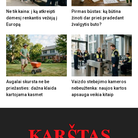
Ne tik kaina: į ką atkreipti
Pirmas būstas: ką būtina
dėmesį renkantis vežėją į
žinoti dar prieš pradedant
Europą
žvalgytis buto?
Augalai skursta ne be
Vaizdo stebėjimo kameros
priežasties: dažna klaida
nebeužtenka: naujos kartos
kartojama kasmet
apsauga veikia kitaip