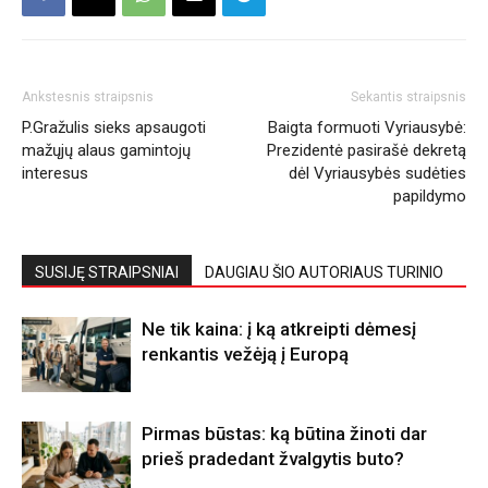
Ankstesnis straipsnis
Sekantis straipsnis
P.Gražulis sieks apsaugoti
Baigta formuoti Vyriausybė:
mažųjų alaus gamintojų
Prezidentė pasirašė dekretą
interesus
dėl Vyriausybės sudėties
papildymo
SUSIJĘ STRAIPSNIAI
DAUGIAU ŠIO AUTORIAUS TURINIO
Ne tik kaina: į ką atkreipti dėmesį
renkantis vežėją į Europą
Pirmas būstas: ką būtina žinoti dar
prieš pradedant žvalgytis buto?