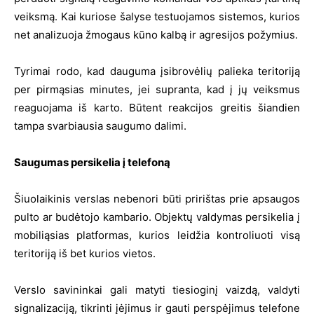
veiksmą. Kai kuriose šalyse testuojamos sistemos, kurios
net analizuoja žmogaus kūno kalbą ir agresijos požymius.
Tyrimai rodo, kad dauguma įsibrovėlių palieka teritoriją
per pirmąsias minutes, jei supranta, kad į jų veiksmus
reaguojama iš karto. Būtent reakcijos greitis šiandien
tampa svarbiausia saugumo dalimi.
Saugumas persikelia į telefoną
Šiuolaikinis verslas nebenori būti pririštas prie apsaugos
pulto ar budėtojo kambario. Objektų valdymas persikelia į
mobiliąsias platformas, kurios leidžia kontroliuoti visą
teritoriją iš bet kurios vietos.
Verslo savininkai gali matyti tiesioginį vaizdą, valdyti
signalizaciją, tikrinti įėjimus ir gauti perspėjimus telefone