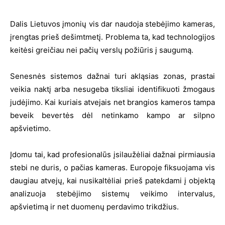
Dalis Lietuvos įmonių vis dar naudoja stebėjimo kameras,
įrengtas prieš dešimtmetį. Problema ta, kad technologijos
keitėsi greičiau nei pačių verslų požiūris į saugumą.
Senesnės sistemos dažnai turi akląsias zonas, prastai
veikia naktį arba nesugeba tiksliai identifikuoti žmogaus
judėjimo. Kai kuriais atvejais net brangios kameros tampa
beveik bevertės dėl netinkamo kampo ar silpno
apšvietimo.
Įdomu tai, kad profesionalūs įsilaužėliai dažnai pirmiausia
stebi ne duris, o pačias kameras. Europoje fiksuojama vis
daugiau atvejų, kai nusikaltėliai prieš patekdami į objektą
analizuoja stebėjimo sistemų veikimo intervalus,
apšvietimą ir net duomenų perdavimo trikdžius.