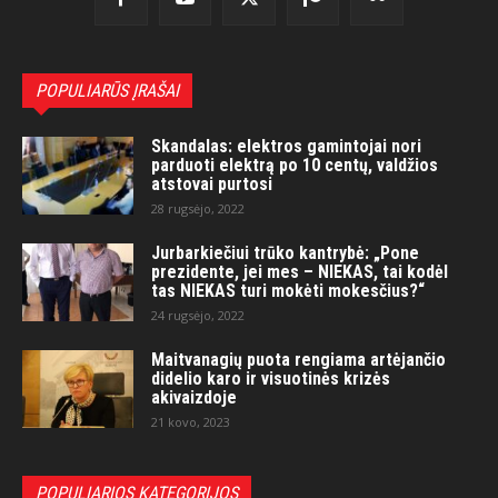
POPULIARŪS ĮRAŠAI
Skandalas: elektros gamintojai nori
parduoti elektrą po 10 centų, valdžios
atstovai purtosi
28 rugsėjo, 2022
Jurbarkiečiui trūko kantrybė: „Pone
prezidente, jei mes – NIEKAS, tai kodėl
tas NIEKAS turi mokėti mokesčius?“
24 rugsėjo, 2022
Maitvanagių puota rengiama artėjančio
didelio karo ir visuotinės krizės
akivaizdoje
21 kovo, 2023
POPULIARIOS KATEGORIJOS