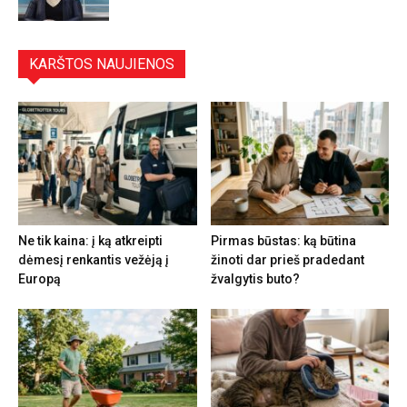
KARŠTOS NAUJIENOS
Ne tik kaina: į ką atkreipti
Pirmas būstas: ką būtina
dėmesį renkantis vežėją į
žinoti dar prieš pradedant
Europą
žvalgytis buto?