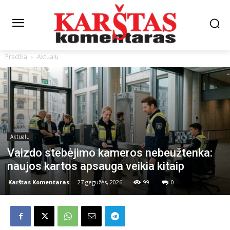
Pradžia
Aktualu
Aktualu
Vaizdo stebėjimo kameros nebeužtenka:
naujos kartos apsauga veikia kitaip
Karštas Komentaras
-
27 gegužės, 2026
99
0