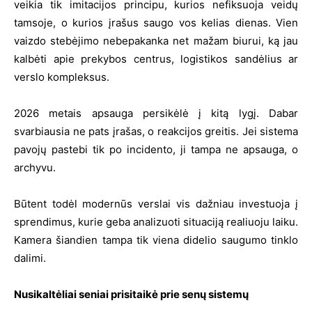
veikia tik imitacijos principu, kurios nefiksuoja veidų
tamsoje, o kurios įrašus saugo vos kelias dienas. Vien
vaizdo stebėjimo nebepakanka net mažam biurui, ką jau
kalbėti apie prekybos centrus, logistikos sandėlius ar
verslo kompleksus.
2026 metais apsauga persikėlė į kitą lygį. Dabar
svarbiausia ne pats įrašas, o reakcijos greitis. Jei sistema
pavojų pastebi tik po incidento, ji tampa ne apsauga, o
archyvu.
Būtent todėl modernūs verslai vis dažniau investuoja į
sprendimus, kurie geba analizuoti situaciją realiuoju laiku.
Kamera šiandien tampa tik viena didelio saugumo tinklo
dalimi.
Nusikaltėliai seniai prisitaikė prie senų sistemų