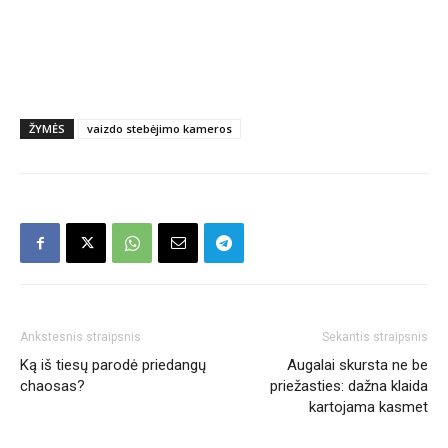
ŽYMĖS
vaizdo stebėjimo kameros
Ankstesnis straipsnis
Sekantis straipsnis
Ką iš tiesų parodė priedangų
Augalai skursta ne be
chaosas?
priežasties: dažna klaida
kartojama kasmet