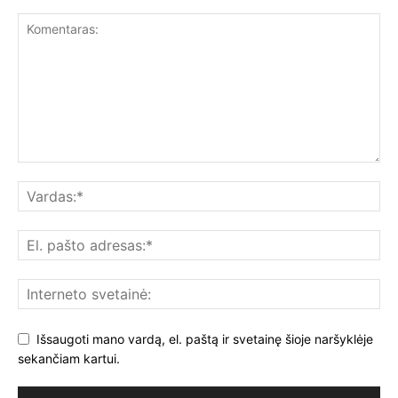
Išsaugoti mano vardą, el. paštą ir svetainę šioje naršyklėje
sekančiam kartui.