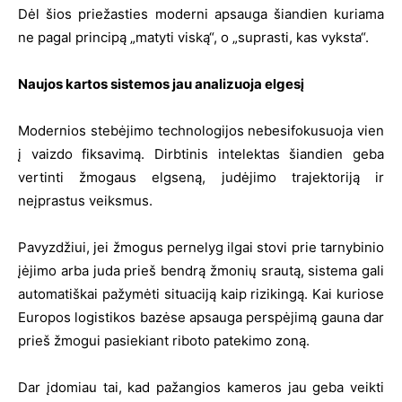
Dėl šios priežasties moderni apsauga šiandien kuriama
ne pagal principą „matyti viską“, o „suprasti, kas vyksta“.
Naujos kartos sistemos jau analizuoja elgesį
Modernios stebėjimo technologijos nebesifokusuoja vien
į vaizdo fiksavimą. Dirbtinis intelektas šiandien geba
vertinti žmogaus elgseną, judėjimo trajektoriją ir
neįprastus veiksmus.
Pavyzdžiui, jei žmogus pernelyg ilgai stovi prie tarnybinio
įėjimo arba juda prieš bendrą žmonių srautą, sistema gali
automatiškai pažymėti situaciją kaip rizikingą. Kai kuriose
Europos logistikos bazėse apsauga perspėjimą gauna dar
prieš žmogui pasiekiant riboto patekimo zoną.
Dar įdomiau tai, kad pažangios kameros jau geba veikti