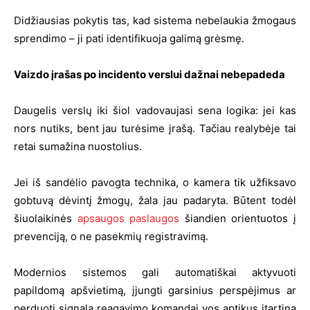
Didžiausias pokytis tas, kad sistema nebelaukia žmogaus
sprendimo – ji pati identifikuoja galimą grėsmę.
Vaizdo įrašas po incidento verslui dažnai nebepadeda
Daugelis verslų iki šiol vadovaujasi sena logika: jei kas
nors nutiks, bent jau turėsime įrašą. Tačiau realybėje tai
retai sumažina nuostolius.
Jei iš sandėlio pavogta technika, o kamera tik užfiksavo
gobtuvą dėvintį žmogų, žala jau padaryta. Būtent todėl
šiuolaikinės
apsaugos paslaugos
šiandien orientuotos į
prevenciją, o ne pasekmių registravimą.
Modernios sistemos gali automatiškai aktyvuoti
papildomą apšvietimą, įjungti garsinius perspėjimus ar
perduoti signalą reagavimo komandai vos aptikus įtartiną