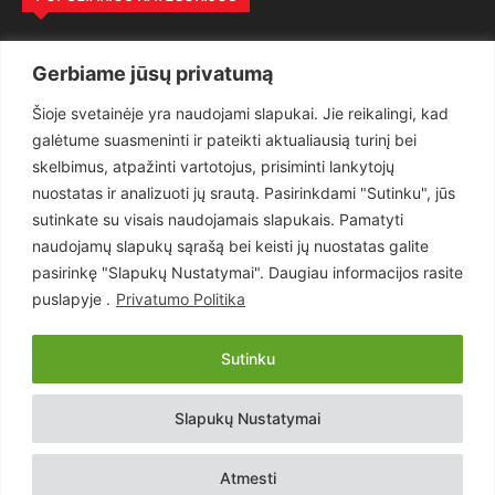
Politika
3281
Gerbiame jūsų privatumą
Nuomonės
2174
Šioje svetainėje yra naudojami slapukai. Jie reikalingi, kad
Teisėsauga
1497
galėtume suasmeninti ir pateikti aktualiausią turinį bei
Aktualu
1373
skelbimus, atpažinti vartotojus, prisiminti lankytojų
Lietuva
619
nuostatas ir analizuoti jų srautą. Pasirinkdami "Sutinku", jūs
sutinkate su visais naudojamais slapukais. Pamatyti
Pasaulis
560
naudojamų slapukų sąrašą bei keisti jų nuostatas galite
Статьи на русском
282
pasirinkę "Slapukų Nustatymai". Daugiau informacijos rasite
Articles in english
160
puslapyje .
Privatumo Politika
Muzika
116
Sutinku
Copyright © 2026 UAB „Goruva“. Visos teisės saugomos.
Slapukų Nustatymai
Kontaktai
Prenumerata
Privatumo Politika
Naudojimosi Taisyklės
Atmesti
Svetainės sprendimas:
EastWestHost