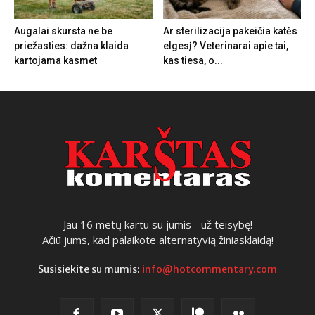
Augalai skursta ne be
Ar sterilizacija pakeičia katės
priežasties: dažna klaida
elgesį? Veterinarai apie tai,
kartojama kasmet
kas tiesa, o...
Jau 16 metų kartu su jumis - už teisybę!
Ačiū jums, kad palaikote alternatyvią žiniasklaidą!
Susisiekite su mumis:
info@hotcommentary.com