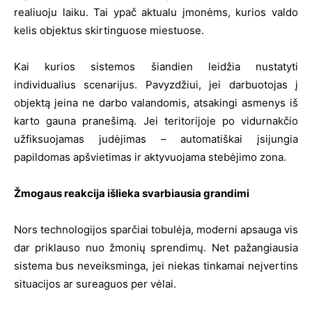
realiuoju laiku. Tai ypač aktualu įmonėms, kurios valdo
kelis objektus skirtinguose miestuose.
Kai kurios sistemos šiandien leidžia nustatyti
individualius scenarijus. Pavyzdžiui, jei darbuotojas į
objektą įeina ne darbo valandomis, atsakingi asmenys iš
karto gauna pranešimą. Jei teritorijoje po vidurnakčio
užfiksuojamas judėjimas – automatiškai įsijungia
papildomas apšvietimas ir aktyvuojama stebėjimo zona.
Žmogaus reakcija išlieka svarbiausia grandimi
Nors technologijos sparčiai tobulėja, moderni apsauga vis
dar priklauso nuo žmonių sprendimų. Net pažangiausia
sistema bus neveiksminga, jei niekas tinkamai neįvertins
situacijos ar sureaguos per vėlai.