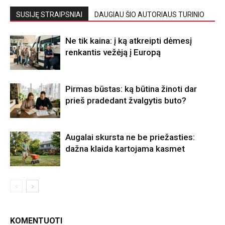
SUSIJĘ STRAIPSNIAI
DAUGIAU ŠIO AUTORIAUS TURINIO
Ne tik kaina: į ką atkreipti dėmesį
renkantis vežėją į Europą
Pirmas būstas: ką būtina žinoti dar
prieš pradedant žvalgytis buto?
Augalai skursta ne be priežasties:
dažna klaida kartojama kasmet
KOMENTUOTI