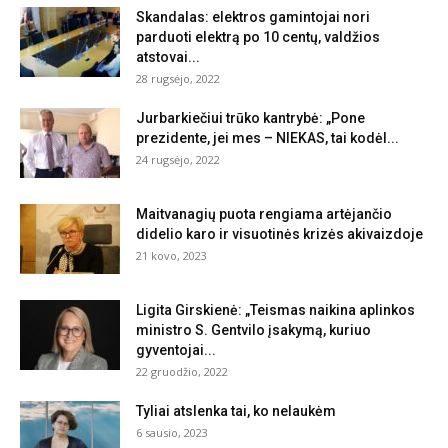
Skandalas: elektros gamintojai nori
parduoti elektrą po 10 centų, valdžios
atstovai...
28 rugsėjo, 2022
Jurbarkiečiui trūko kantrybė: „Pone
prezidente, jei mes – NIEKAS, tai kodėl...
24 rugsėjo, 2022
Maitvanagių puota rengiama artėjančio
didelio karo ir visuotinės krizės akivaizdoje
21 kovo, 2023
Ligita Girskienė: „Teismas naikina aplinkos
ministro S. Gentvilo įsakymą, kuriuo
gyventojai...
22 gruodžio, 2022
Tyliai atslenka tai, ko nelaukėm
6 sausio, 2023