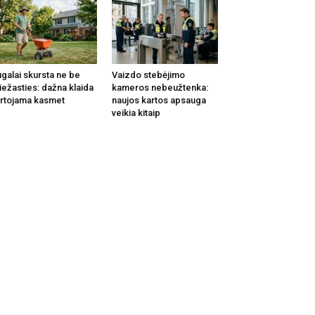
galai skursta ne be
Vaizdo stebėjimo
iežasties: dažna klaida
kameros nebeužtenka:
rtojama kasmet
naujos kartos apsauga
veikia kitaip