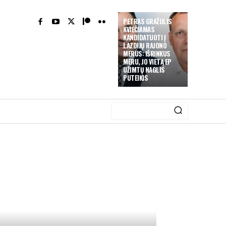
PETRAS GRAŽULIS
KVIEČIAMAS
KANDIDATUOTI Į
LAZDIJŲ RAJONO
MERUS: IŠRINKUS
MERU, JO VIETĄ EP
UŽIMTŲ NAGLIS
PUTEIKIS