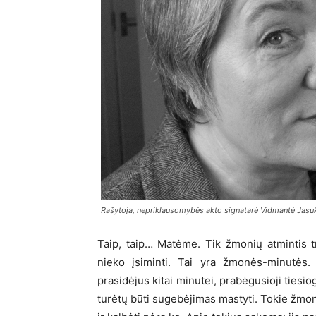
Rašytoja, nepriklausomybės akto signatarė Vidmantė Jasuk
Taip, taip… Matėme. Tik žmonių atmintis t
nieko įsiminti. Tai yra žmonės-minutės. 
prasidėjus kitai minutei, prabėgusioji tiesi
turėtų būti sugebėjimas mastyti. Tokie žmonės