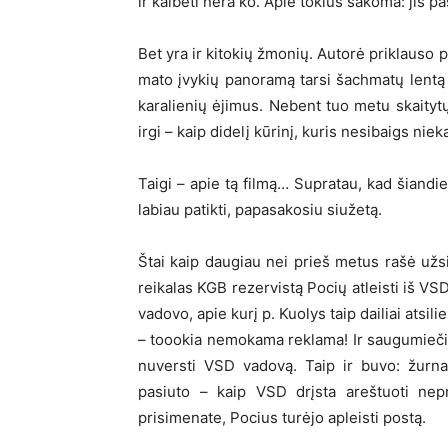
ir kalbėti nėra ko. Apie tokius sakoma: jis pa
Bet yra ir kitokių žmonių. Autorė priklauso 
mato įvykių panoramą tarsi šachmatų lentą iš
karalienių ėjimus. Nebent tuo metu skaity
irgi – kaip didelį kūrinį, kuris nesibaigs niek
Taigi – apie tą filmą… Supratau, kad šiandi
labiau patikti, papasakosiu siužetą.
Štai kaip daugiau nei prieš metus rašė užsi
reikalas KGB rezervistą Pocių atleisti iš V
vadovo, apie kurį p. Kuolys taip dailiai atsili
– toookia nemokama reklama! Ir saugumiečiam
nuversti VSD vadovą. Taip ir buvo: žurnali
pasiuto – kaip VSD drįsta areštuoti nepr
prisimenate, Pocius turėjo apleisti postą.