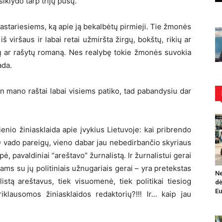
siklydo tarp trijų pušų.
pastariesiems, ką apie ją bekalbėtų pirmieji. Tie žmonės
 viršaus ir labai retai užmiršta žirgų, bokštų, rikių ar
tų ar rašytų romaną. Nes realybę tokie žmonės suvokia
ada.
en mano raštai labai visiems patiko, tad pabandysiu dar
enio žiniasklaida apie įvykius Lietuvoje: kai pribrendo
SD vado pareigų, vieno dabar jau nebedirbančio skyriaus
epė, pavaldiniai “areštavo” žurnalistą. Ir žurnalistui gerai
s su jų politiniais užnugariais gerai – yra pretekstas
Ne
stą areštavus, tiek visuomenė, tiek politikai tiesiog
dė
Eu
iklausomos žiniasklaidos redaktorių?!!! Ir… kaip jau