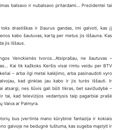
imas balsavo ir nubalsavo pritardami… Prezidentei tai
 toks drastiškas ir žiaurus gandas, imi galvoti, kas jį
 sienos kabo šautuvas, kartą per metus jis iššauna. Kas
a jis iššaus.
ringos Venckienės tvoros…Atsiprašau, ne šautuvas –
tas… Kai tik kažkoks Keršis visai rimtu veidu per BTV
eliai – arba ilgi metai kalėjimo, arba pasinaudoti vyro
alvojau, kad ginklas jau kabo ir jis turės iššauti. Ir
i atsargi, nes šūvis gali būti tikras, bet savižudybė –
r tai, kad televizijos vedantysis taip pagarbiai prašė
tų Vaiva ar Palmyra.
orių bus įvertinta mano kūrybinė fantazija ir kokiais
kieno galvoje ne bedugnė tuštuma, kas sugeba mąstyti ir