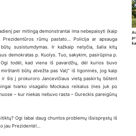
iadienį per mitingą demonstrantai ima nebepaisyti (kaip
Au
pr
i Prezidentūros rūmų pastato… Policija ar apsauga
ka
 būtų susistumdymas. Ir kažkaip netyčia, šalia kitų
sus demokratas p. Kuolys. Tuo, sakykim, pasirūpina p.
Ogi todėl, kad viena iš pavardžių, dėl kurios buvo
 mirštanti būtų atvežta pas Valį“ iš ligoninės, jog kaip
 ir šis į prokuroro Jancevičiaus vietą paskirtų būtent
mingai tvarko visagalio Mockaus reikalus (nes juk po
muose – kur niekas nebuvo rasta – Gureckis pareigūnų
sitiktų? Ogi labai daug chuntos problemų išsispręstų iš
, o jau Prezidentė!…