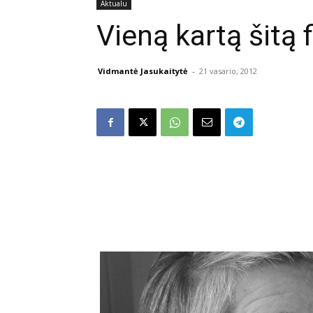
Aktualu
Vieną kartą šitą
Vidmantė Jasukaitytė
-
21 vasario, 2012