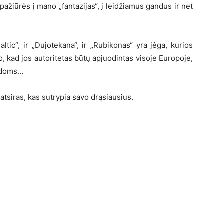
 pažiūrės į mano „fantazijas“, į leidžiamus gandus ir net
ltic“, ir „Dujotekana“, ir „Rubikonas“ yra jėga, kurios
to, kad jos autoritetas būtų apjuodintas visoje Europoje,
andoms…
tsiras, kas sutrypia savo drąsiausius.