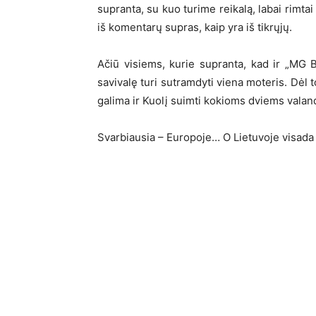
supranta, su kuo turime reikalą, labai rimtai
iš komentarų supras, kaip yra iš tikrųjų.
Ačiū visiems, kurie supranta, kad ir „MG Ba
savivalę turi sutramdyti viena moteris. Dėl 
galima ir Kuolį suimti kokioms dviems val
Svarbiausia – Europoje… O Lietuvoje visada a