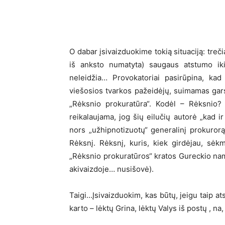
O dabar įsivaizduokime tokią situaciją: treč
iš anksto numatyta) saugaus atstumo ik
neleidžia… Provokatoriai pasirūpina, kad
viešosios tvarkos pažeidėjų, suimamas gar
„Rėksnio prokuratūra“. Kodėl – Rėksnio? 
reikalaujama, jog šių eilučių autorė „kad ir
nors „užhipnotizuotų“ generalinį prokurorą
Rėksnį. Rėksnį, kuris, kiek girdėjau, sėk
„Rėksnio prokuratūros“ kratos Gureckio na
akivaizdoje… nusišovė).
Taigi…Įsivaizduokim, kas būtų, jeigu taip at
karto – lėktų Grina, lėktų Valys iš postų , na