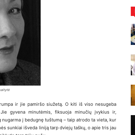
aitytė
rumpa ir jie pamiršo siužetą. O kiti iš viso nesugeba
Jie gyvena minutėmis, fiksuoja minučių įvykius ir,
og nugarma į bedugnę tuštumą – taip atrodo ta vieta, kur
 sunkiai išveda liniją tarp dviejų taškų, o apie tris jau