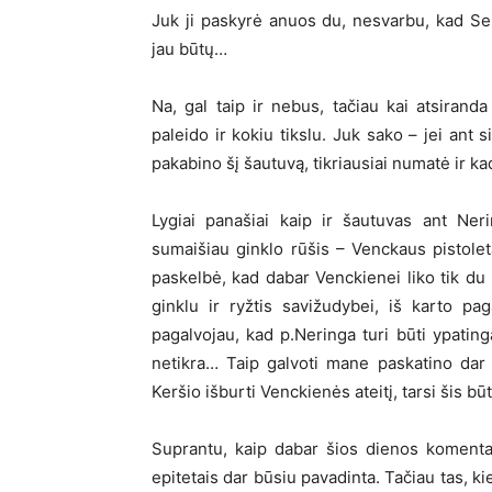
Juk ji paskyrė anuos du, nesvarbu, kad Se
jau būtų…
Na, gal taip ir nebus, tačiau kai atsiranda
paleido ir kokiu tikslu. Juk sako – jei ant
pakabino šį šautuvą, tikriausiai numatė ir kad
Lygiai panašiai kaip ir šautuvas ant Ne
sumaišiau ginklo rūšis – Venckaus pistole
paskelbė, kad dabar Venckienei liko tik du k
ginklu ir ryžtis savižudybei, iš karto pag
pagalvojau, kad p.Neringa turi būti ypatinga
netikra… Taip galvoti mane paskatino dar i
Keršio išburti Venckienės ateitį, tarsi šis bū
Suprantu, kaip dabar šios dienos komentat
epitetais dar būsiu pavadinta. Tačiau tas, 