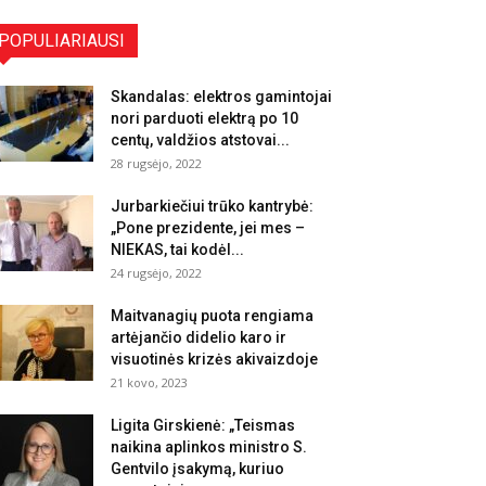
POPULIARIAUSI
Skandalas: elektros gamintojai
nori parduoti elektrą po 10
centų, valdžios atstovai...
28 rugsėjo, 2022
Jurbarkiečiui trūko kantrybė:
„Pone prezidente, jei mes –
NIEKAS, tai kodėl...
24 rugsėjo, 2022
Maitvanagių puota rengiama
artėjančio didelio karo ir
visuotinės krizės akivaizdoje
21 kovo, 2023
Ligita Girskienė: „Teismas
naikina aplinkos ministro S.
Gentvilo įsakymą, kuriuo