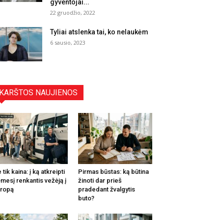
gyventojai...
22 gruodžio, 2022
Tyliai atslenka tai, ko nelaukėm
6 sausio, 2023
KARŠTOS NAUJIENOS
 tik kaina: į ką atkreipti
Pirmas būstas: ką būtina
mesį renkantis vežėją į
žinoti dar prieš
ropą
pradedant žvalgytis
buto?