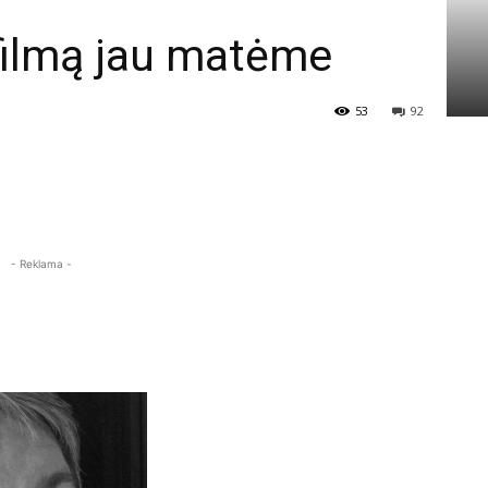
 filmą jau matėme
53
92
- Reklama -