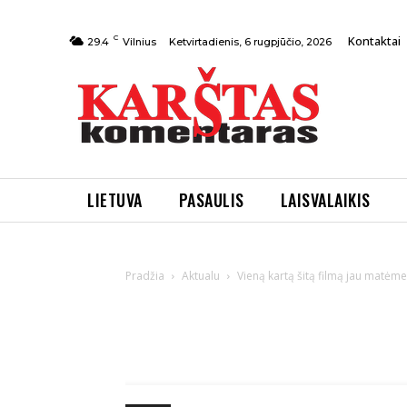
C
Kontaktai
Ketvirtadienis, 6 rugpjūčio, 2026
29.4
Vilnius
LIETUVA
PASAULIS
LAISVALAIKIS
Pradžia
Aktualu
Vieną kartą šitą filmą jau matėme