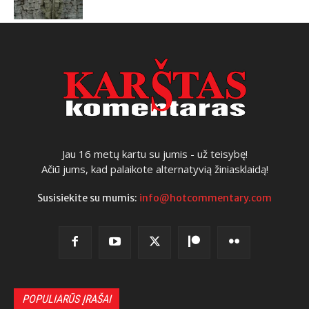
Jau 16 metų kartu su jumis - už teisybę!
Ačiū jums, kad palaikote alternatyvią žiniasklaidą!
Susisiekite su mumis:
info@hotcommentary.com
POPULIARŪS ĮRAŠAI