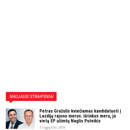
NAUJAUSI STRAIPSNIAI
Petras Gražulis kviečiamas kandidatuoti į
Lazdijų rajono merus: išrinkus meru, jo
vietą EP užimtų Naglis Puteikis
3 rugpjūčio, 2026