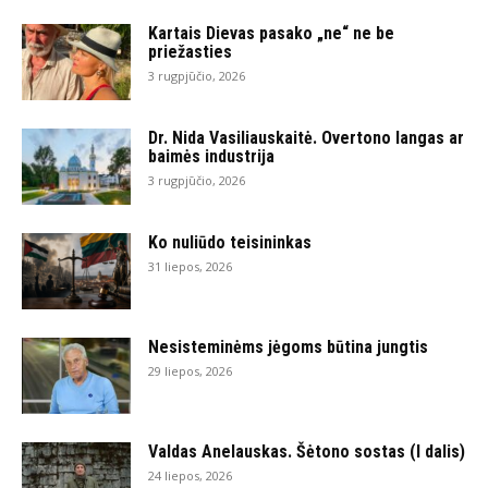
Kartais Dievas pasako „ne“ ne be
priežasties
3 rugpjūčio, 2026
Dr. Nida Vasiliauskaitė. Overtono langas ar
baimės industrija
3 rugpjūčio, 2026
Ko nuliūdo teisininkas
31 liepos, 2026
Nesisteminėms jėgoms būtina jungtis
29 liepos, 2026
Valdas Anelauskas. Šėtono sostas (I dalis)
24 liepos, 2026