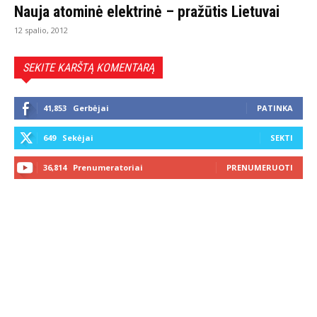
Nauja atominė elektrinė – pražūtis Lietuvai
12 spalio, 2012
SEKITE KARŠTĄ KOMENTARĄ
41,853
Gerbėjai
PATINKA
649
Sekėjai
SEKTI
36,814
Prenumeratoriai
PRENUMERUOTI