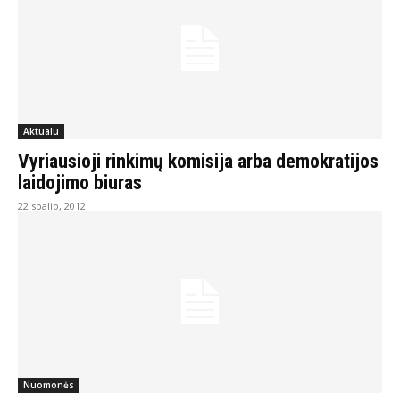
Aktualu
Vyriausioji rinkimų komisija arba demokratijos
laidojimo biuras
22 spalio, 2012
Nuomonės