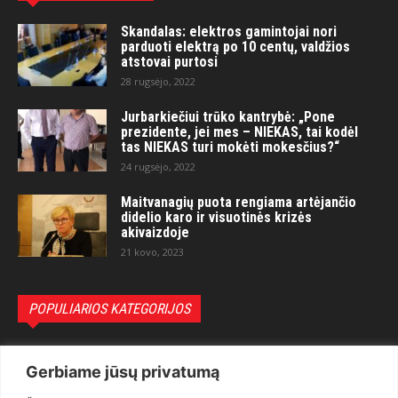
Skandalas: elektros gamintojai nori
parduoti elektrą po 10 centų, valdžios
atstovai purtosi
28 rugsėjo, 2022
Jurbarkiečiui trūko kantrybė: „Pone
prezidente, jei mes – NIEKAS, tai kodėl
tas NIEKAS turi mokėti mokesčius?“
24 rugsėjo, 2022
Maitvanagių puota rengiama artėjančio
didelio karo ir visuotinės krizės
akivaizdoje
21 kovo, 2023
POPULIARIOS KATEGORIJOS
Politika
3281
Gerbiame jūsų privatumą
Nuomonės
2174