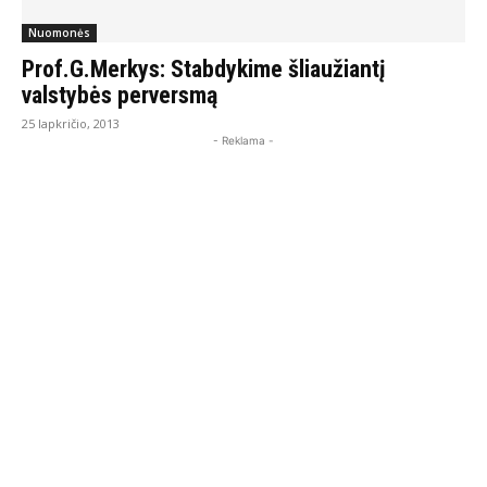
Nuomonės
Prof.G.Merkys: Stabdykime šliaužiantį
valstybės perversmą
25 lapkričio, 2013
- Reklama -