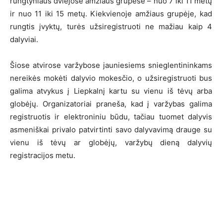
rungtyniaus dviejose amžiaus grupėse – nuo 7 iki 11 metų
ir nuo 11 iki 15 metų. Kiekvienoje amžiaus grupėje, kad
rungtis įvyktų, turės užsiregistruoti ne mažiau kaip 4
dalyviai.
Šiose atvirose varžybose jauniesiems snieglentininkams
nereikės mokėti dalyvio mokesčio, o užsiregistruoti bus
galima atvykus į Liepkalnį kartu su vienu iš tėvų arba
globėjų. Organizatoriai praneša, kad į varžybas galima
registruotis ir elektroniniu būdu, tačiau tuomet dalyvis
asmeniškai privalo patvirtinti savo dalyvavimą drauge su
vienu iš tėvų ar globėjų, varžybų dieną dalyvių
registracijos metu.