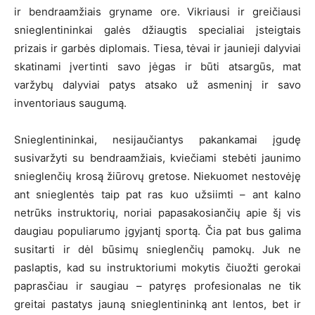
ir bendraamžiais gryname ore. Vikriausi ir greičiausi
snieglentininkai galės džiaugtis specialiai įsteigtais
prizais ir garbės diplomais. Tiesa, tėvai ir jaunieji dalyviai
skatinami įvertinti savo jėgas ir būti atsargūs, mat
varžybų dalyviai patys atsako už asmeninį ir savo
inventoriaus saugumą.
Snieglentininkai, nesijaučiantys pakankamai įgudę
susivaržyti su bendraamžiais, kviečiami stebėti jaunimo
snieglenčių krosą žiūrovų gretose. Niekuomet nestovėję
ant snieglentės taip pat ras kuo užsiimti – ant kalno
netrūks instruktorių, noriai papasakosiančių apie šį vis
daugiau populiarumo įgyjantį sportą. Čia pat bus galima
susitarti ir dėl būsimų snieglenčių pamokų. Juk ne
paslaptis, kad su instruktoriumi mokytis čiuožti gerokai
paprasčiau ir saugiau – patyręs profesionalas ne tik
greitai pastatys jauną snieglentininką ant lentos, bet ir