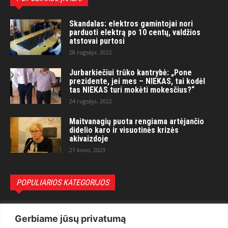
Skandalas: elektros gamintojai nori
parduoti elektrą po 10 centų, valdžios
atstovai purtosi
28 rugsėjo, 2022
Jurbarkiečiui trūko kantrybė: „Pone
prezidente, jei mes – NIEKAS, tai kodėl
tas NIEKAS turi mokėti mokesčius?“
24 rugsėjo, 2022
Maitvanagių puota rengiama artėjančio
didelio karo ir visuotinės krizės
akivaizdoje
21 kovo, 2023
POPULIARIOS KATEGORIJOS
Politika
3281
Gerbiame jūsų privatumą
Nuomonės
2174