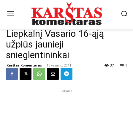
Liepkalnį Vasario 16-ąją
užplūs jaunieji
snieglentininkai
Karštas Komentaras
-
15 vasario, 2011
37
1
- Reklama -