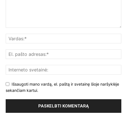
Išsaugoti mano vardą, el. paštą ir svetainę šioje naršyklėje
sekančiam kartui.