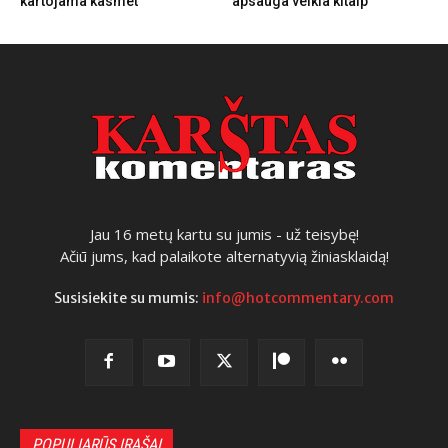
kartojama kasmet
apsauga veikia kitaip
Jau 16 metų kartu su jumis - už teisybę!
Ačiū jums, kad palaikote alternatyvią žiniasklaidą!
Susisiekite su mumis:
info@hotcommentary.com
POPULIARŪS ĮRAŠAI