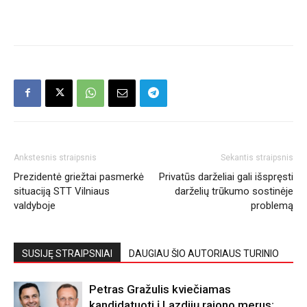
Ankstesnis straipsnis
Sekantis straipsnis
Prezidentė griežtai pasmerkė
Privatūs darželiai gali išspręsti
situaciją STT Vilniaus
darželių trūkumo sostinėje
valdyboje
problemą
SUSIJĘ STRAIPSNIAI
DAUGIAU ŠIO AUTORIAUS TURINIO
Petras Gražulis kviečiamas
kandidatuoti į Lazdijų rajono merus: