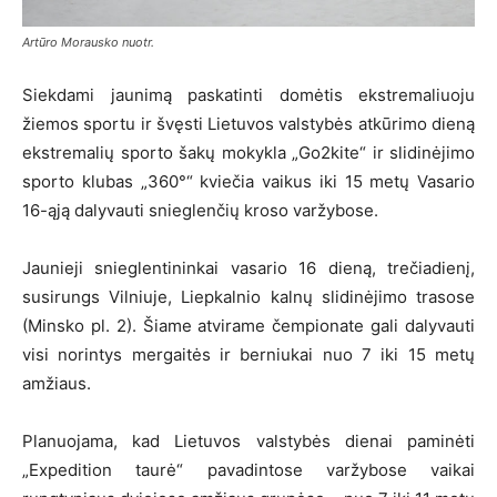
Artūro Morausko nuotr.
Siekdami jaunimą paskatinti domėtis ekstremaliuoju
žiemos sportu ir švęsti Lietuvos valstybės atkūrimo dieną
ekstremalių sporto šakų mokykla „Go2kite“ ir slidinėjimo
sporto klubas „360°“ kviečia vaikus iki 15 metų Vasario
16-ąją dalyvauti snieglenčių kroso varžybose.
Jaunieji snieglentininkai vasario 16 dieną, trečiadienį,
susirungs Vilniuje, Liepkalnio kalnų slidinėjimo trasose
(Minsko pl. 2). Šiame atvirame čempionate gali dalyvauti
visi norintys mergaitės ir berniukai nuo 7 iki 15 metų
amžiaus.
Planuojama, kad Lietuvos valstybės dienai paminėti
„Expedition taurė“ pavadintose varžybose vaikai