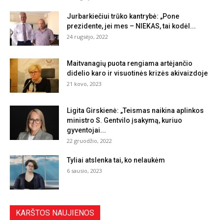
Jurbarkiečiui trūko kantrybė: „Pone
prezidente, jei mes – NIEKAS, tai kodėl...
24 rugsėjo, 2022
Maitvanagių puota rengiama artėjančio
didelio karo ir visuotinės krizės akivaizdoje
21 kovo, 2023
Ligita Girskienė: „Teismas naikina aplinkos
ministro S. Gentvilo įsakymą, kuriuo
gyventojai...
22 gruodžio, 2022
Tyliai atslenka tai, ko nelaukėm
6 sausio, 2023
KARŠTOS NAUJIENOS