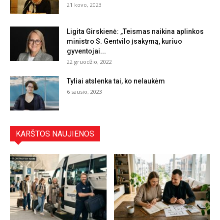
21 kovo, 2023
Ligita Girskienė: „Teismas naikina aplinkos
ministro S. Gentvilo įsakymą, kuriuo
gyventojai...
22 gruodžio, 2022
Tyliai atslenka tai, ko nelaukėm
6 sausio, 2023
KARŠTOS NAUJIENOS