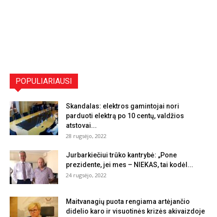
POPULIARIAUSI
Skandalas: elektros gamintojai nori
parduoti elektrą po 10 centų, valdžios
atstovai...
28 rugsėjo, 2022
Jurbarkiečiui trūko kantrybė: „Pone
prezidente, jei mes – NIEKAS, tai kodėl...
24 rugsėjo, 2022
Maitvanagių puota rengiama artėjančio
didelio karo ir visuotinės krizės akivaizdoje