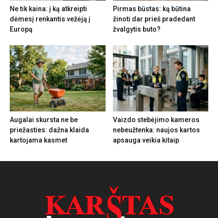
Ne tik kaina: į ką atkreipti
Pirmas būstas: ką būtina
dėmesį renkantis vežėją į
žinoti dar prieš pradedant
Europą
žvalgytis buto?
Augalai skursta ne be
Vaizdo stebėjimo kameros
priežasties: dažna klaida
nebeužtenka: naujos kartos
kartojama kasmet
apsauga veikia kitaip