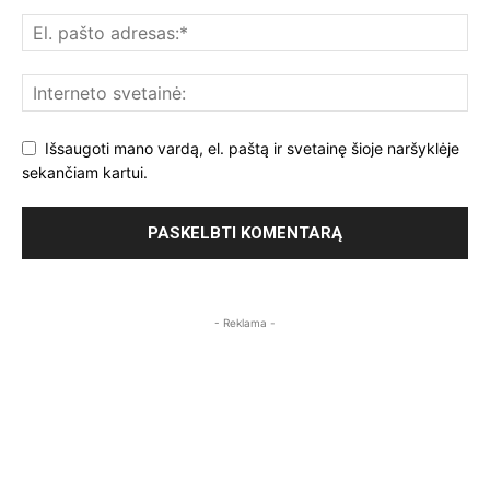
Išsaugoti mano vardą, el. paštą ir svetainę šioje naršyklėje
sekančiam kartui.
- Reklama -