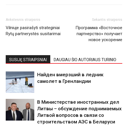
Ankstesnis straipsnis
Sekantis straipsnis
Vilniuje pasirašyti strateginiai
Программа «Восточное
Rytų partnerystės susitarimai
партнерство» получает
новое ускорение
SUSIJĘ STRAIPSNIAI
DAUGIAU ŠIO AUTORIAUS TURINIO
Найден вмерзший в ледник
самолет в Гренландии
В Министерстве иностранных дел
Литвы – обсуждение поднимаемых
Литвой вопросов в связи со
строительством АЭС в Беларуси