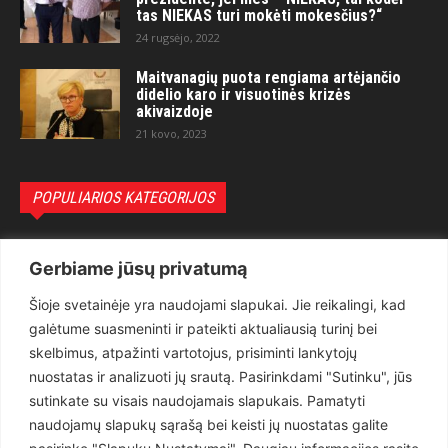
tas NIEKAS turi mokėti mokesčius?“
24 rugsėjo, 2022
Maitvanagių puota rengiama artėjančio
didelio karo ir visuotinės krizės
akivaizdoje
21 kovo, 2023
POPULIARIOS KATEGORIJOS
Politika
3281
Gerbiame jūsų privatumą
Nuomonės
2174
Šioje svetainėje yra naudojami slapukai. Jie reikalingi, kad
Teisėsauga
1497
galėtume suasmeninti ir pateikti aktualiausią turinį bei
Aktualu
1373
skelbimus, atpažinti vartotojus, prisiminti lankytojų
Lietuva
619
nuostatas ir analizuoti jų srautą. Pasirinkdami "Sutinku", jūs
sutinkate su visais naudojamais slapukais. Pamatyti
Pasaulis
560
naudojamų slapukų sąrašą bei keisti jų nuostatas galite
Статьи на русском
282