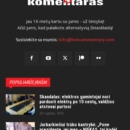
Jau 16 metų kartu su jumis - už teisybę!
Ačiū jums, kad palaikote alternatyvią žiniasklaidą!
Susisiekite su mumis:
info@hotcommentary.com
POPULIARŪS ĮRAŠAI
Skandalas: elektros gamintojai nori
parduoti elektrą po 10 centų, valdžios
atstovai purtosi
28 rugsėjo, 2022
Jurbarkiečiui trūko kantrybė: „Pone
prezidente, jei mes – NIEKAS, tai kodėl