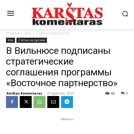
Pradžia
Kita
Статьи на русском
Kita
Статьи на русском
В Вильнюсе подписаны
стратегические
соглашения программы
«Восточное партнерство»
Karštas Komentaras
-
29 lapkričio, 2013
63
0
- Reklama -