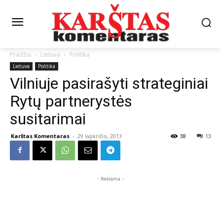
Pradžia
Lietuva
Politika
Lietuva
Politika
Vilniuje pasirašyti strateginiai
Rytų partnerystės
susitarimai
Karštas Komentaras
-
29 lapkričio, 2013
38
13
- Reklama -