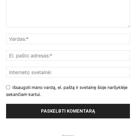
Išsaugoti mano vardą, el. paštą ir svetainę šioje naršyklėje
sekančiam kartui.