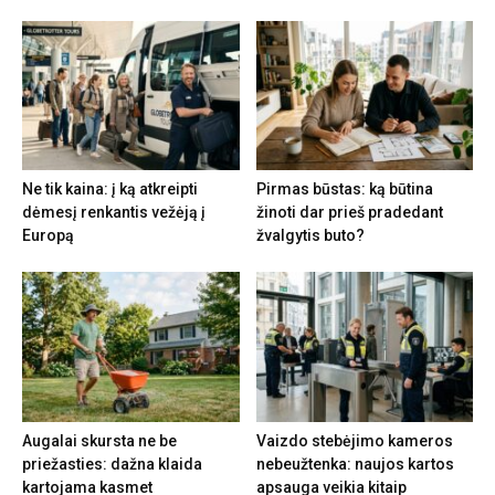
Ne tik kaina: į ką atkreipti
Pirmas būstas: ką būtina
dėmesį renkantis vežėją į
žinoti dar prieš pradedant
Europą
žvalgytis buto?
Augalai skursta ne be
Vaizdo stebėjimo kameros
priežasties: dažna klaida
nebeužtenka: naujos kartos
kartojama kasmet
apsauga veikia kitaip