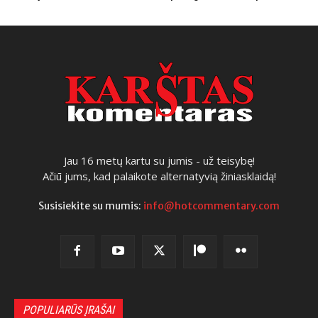
Jau 16 metų kartu su jumis - už teisybę!
Ačiū jums, kad palaikote alternatyvią žiniasklaidą!
Susisiekite su mumis:
info@hotcommentary.com
POPULIARŪS ĮRAŠAI