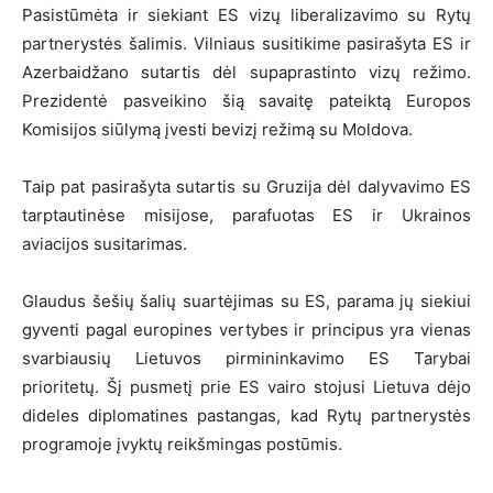
Pasistūmėta ir siekiant ES vizų liberalizavimo su Rytų
partnerystės šalimis. Vilniaus susitikime pasirašyta ES ir
Azerbaidžano sutartis dėl supaprastinto vizų režimo.
Prezidentė pasveikino šią savaitę pateiktą Europos
Komisijos siūlymą įvesti bevizį režimą su Moldova.
Taip pat pasirašyta sutartis su Gruzija dėl dalyvavimo ES
tarptautinėse misijose, parafuotas ES ir Ukrainos
aviacijos susitarimas.
Glaudus šešių šalių suartėjimas su ES, parama jų siekiui
gyventi pagal europines vertybes ir principus yra vienas
svarbiausių Lietuvos pirmininkavimo ES Tarybai
prioritetų. Šį pusmetį prie ES vairo stojusi Lietuva dėjo
dideles diplomatines pastangas, kad Rytų partnerystės
programoje įvyktų reikšmingas postūmis.