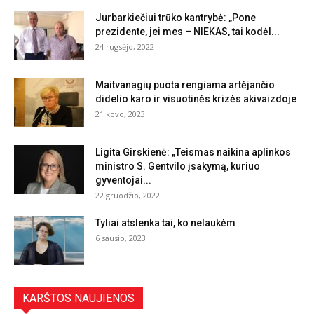
Jurbarkiečiui trūko kantrybė: „Pone
prezidente, jei mes – NIEKAS, tai kodėl...
24 rugsėjo, 2022
Maitvanagių puota rengiama artėjančio
didelio karo ir visuotinės krizės akivaizdoje
21 kovo, 2023
Ligita Girskienė: „Teismas naikina aplinkos
ministro S. Gentvilo įsakymą, kuriuo
gyventojai...
22 gruodžio, 2022
Tyliai atslenka tai, ko nelaukėm
6 sausio, 2023
KARŠTOS NAUJIENOS