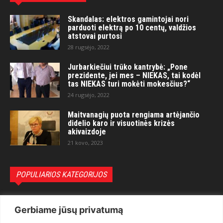
Skandalas: elektros gamintojai nori
parduoti elektrą po 10 centų, valdžios
atstovai purtosi
28 rugsėjo, 2022
Jurbarkiečiui trūko kantrybė: „Pone
prezidente, jei mes – NIEKAS, tai kodėl
tas NIEKAS turi mokėti mokesčius?“
24 rugsėjo, 2022
Maitvanagių puota rengiama artėjančio
didelio karo ir visuotinės krizės
akivaizdoje
21 kovo, 2023
POPULIARIOS KATEGORIJOS
Politika
3281
Gerbiame jūsų privatumą
Nuomonės
2174