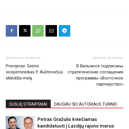
Ankstesnis straipsnis
Sekantis straipsnis
Premjeras: Seimo
В Вильнюсе подписаны
vicepirmininkas P. Auštrevičius
стратегические соглашения
skleidžia melą
программы «Восточное
партнерство»
SUSIJĘ STRAIPSNIAI
DAUGIAU ŠIO AUTORIAUS TURINIO
Petras Gražulis kviečiamas
kandidatuoti į Lazdijų rajono merus: