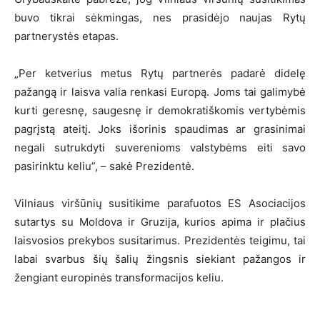
buvo tikrai sėkmingas, nes prasidėjo naujas Rytų
partnerystės etapas.
„Per ketverius metus Rytų partnerės padarė didelę
pažangą ir laisva valia renkasi Europą. Joms tai galimybė
kurti geresnę, saugesnę ir demokratiškomis vertybėmis
pagrįstą ateitį. Joks išorinis spaudimas ar grasinimai
negali sutrukdyti suverenioms valstybėms eiti savo
pasirinktu keliu”, – sakė Prezidentė.
Vilniaus viršūnių susitikime parafuotos ES Asociacijos
sutartys su Moldova ir Gruzija, kurios apima ir plačius
laisvosios prekybos susitarimus. Prezidentės teigimu, tai
labai svarbus šių šalių žingsnis siekiant pažangos ir
žengiant europinės transformacijos keliu.