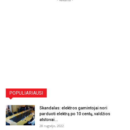
- Reklama -
POPULIARIAUSI
Skandalas: elektros gamintojai nori
parduoti elektrą po 10 centų, valdžios
atstovai...
28 rugsėjo, 2022