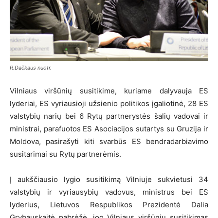
R.Dačkaus nuotr.
Vilniaus viršūnių susitikime, kuriame dalyvauja ES
lyderiai, ES vyriausioji užsienio politikos įgaliotinė, 28 ES
valstybių narių bei 6 Rytų partnerystės šalių vadovai ir
ministrai, parafuotos ES Asociacijos sutartys su Gruzija ir
Moldova, pasirašyti kiti svarbūs ES bendradarbiavimo
susitarimai su Rytų partnerėmis.
Į aukščiausio lygio susitikimą Vilniuje sukvietusi 34
valstybių ir vyriausybių vadovus, ministrus bei ES
lyderius, Lietuvos Respublikos Prezidentė Dalia
Grybauskaitė pabrėžė, jog Vilniaus viršūnių susitikimas