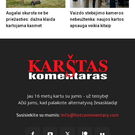
Augalai skursta ne be
Vaizdo stebėjimo kameros
priežasties: dažna klaida
nebeužtenka: naujos kartos
kartojama kasmet
apsauga veikia kitaip
Jau 16 metų kartu su jumis - už teisybę!
Ačiū jums, kad palaikote alternatyvią žiniasklaidą!
Susisiekite su mumis:
info@hotcommentary.com