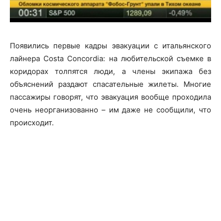
Появились первые кадры эвакуации с итальянского
лайнера Costa Concordia: на любительской съемке в
коридорах толпятся люди, а члены экипажа без
объяснений раздают спасательные жилеты. Многие
пассажиры говорят, что эвакуация вообще проходила
очень неорганизованно – им даже не сообщили, что
происходит.