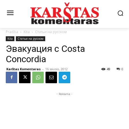
Pradžia
Kita
Статьи на русском
Kita
Статьи на русском
Эвакуация с Costa
Concordia
Karštas Komentaras
-
16 sausio, 2012
49
0
- Reklama -