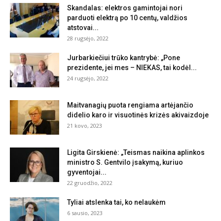
Skandalas: elektros gamintojai nori
parduoti elektrą po 10 centų, valdžios
atstovai...
28 rugsėjo, 2022
Jurbarkiečiui trūko kantrybė: „Pone
prezidente, jei mes – NIEKAS, tai kodėl...
24 rugsėjo, 2022
Maitvanagių puota rengiama artėjančio
didelio karo ir visuotinės krizės akivaizdoje
21 kovo, 2023
Ligita Girskienė: „Teismas naikina aplinkos
ministro S. Gentvilo įsakymą, kuriuo
gyventojai...
22 gruodžio, 2022
Tyliai atslenka tai, ko nelaukėm
6 sausio, 2023