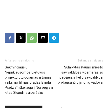
Ankstesnis straipsnis
Sekantis straipsnis
Sėkmingiausiu
Sulaikytas Kauno miesto
Nepriklausomos Lietuvos
savivaldybės vicemeras, jo
projektu tituluojamas istorinis
padėjėja ir kelių savivaldybei
veiksmo filmas „Tadas Blinda.
priklausančių įmonių vadovai
Pradžia“ iškeliauja į Norvegiją ir
kitas Skandinavijos šalis