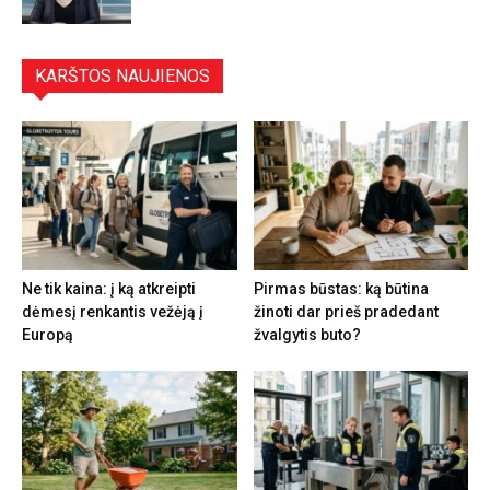
KARŠTOS NAUJIENOS
Ne tik kaina: į ką atkreipti
Pirmas būstas: ką būtina
dėmesį renkantis vežėją į
žinoti dar prieš pradedant
Europą
žvalgytis buto?