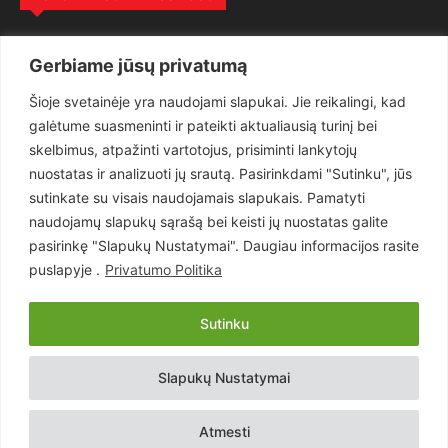
Politika
3281
Gerbiame jūsų privatumą
Nuomonės
2174
Šioje svetainėje yra naudojami slapukai. Jie reikalingi, kad
Teisėsauga
1497
galėtume suasmeninti ir pateikti aktualiausią turinį bei
Aktualu
1373
skelbimus, atpažinti vartotojus, prisiminti lankytojų
Lietuva
619
nuostatas ir analizuoti jų srautą. Pasirinkdami "Sutinku", jūs
sutinkate su visais naudojamais slapukais. Pamatyti
Pasaulis
560
naudojamų slapukų sąrašą bei keisti jų nuostatas galite
Статьи на русском
282
pasirinkę "Slapukų Nustatymai". Daugiau informacijos rasite
Articles in english
160
puslapyje .
Privatumo Politika
Muzika
116
Sutinku
Copyright © 2026 UAB „Goruva“. Visos teisės saugomos.
Slapukų Nustatymai
Kontaktai
Prenumerata
Privatumo Politika
Naudojimosi Taisyklės
Atmesti
Svetainės sprendimas:
EastWestHost