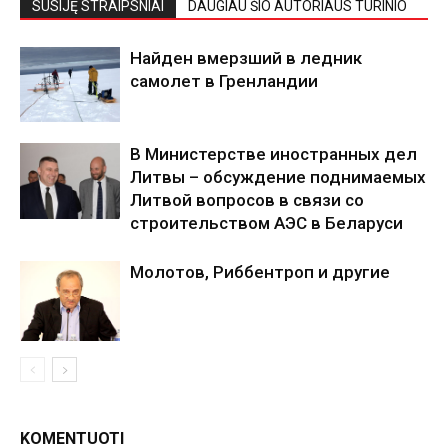
SUSIJĘ STRAIPSNIAI
DAUGIAU ŠIO AUTORIAUS TURINIO
Найден вмерзший в ледник
самолет в Гренландии
В Министерстве иностранных дел
Литвы – обсуждение поднимаемых
Литвой вопросов в связи со
строительством АЭС в Беларуси
Молотов, Риббентроп и другие
KOMENTUOTI