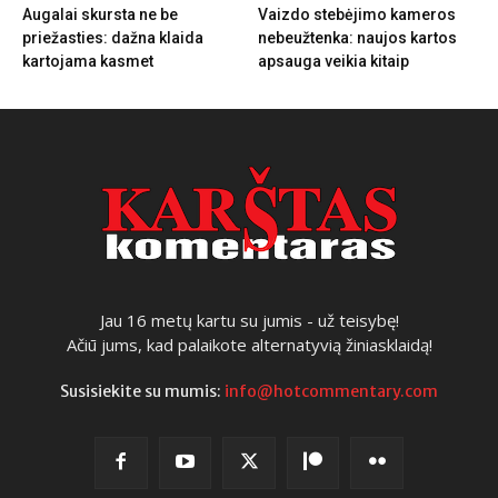
Augalai skursta ne be
Vaizdo stebėjimo kameros
priežasties: dažna klaida
nebeužtenka: naujos kartos
kartojama kasmet
apsauga veikia kitaip
Jau 16 metų kartu su jumis - už teisybę!
Ačiū jums, kad palaikote alternatyvią žiniasklaidą!
Susisiekite su mumis:
info@hotcommentary.com