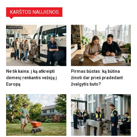
KARŠTOS NAUJIENOS
Ne tik kaina: į ką atkreipti
Pirmas būstas: ką būtina
dėmesį renkantis vežėją į
žinoti dar prieš pradedant
Europą
žvalgytis buto?