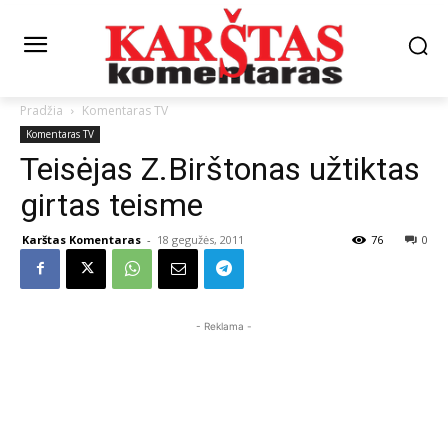
Pradžia
Komentaras TV
Komentaras TV
Teisėjas Z.Birštonas užtiktas
girtas teisme
Karštas Komentaras
-
18 gegužės, 2011
76
0
- Reklama -