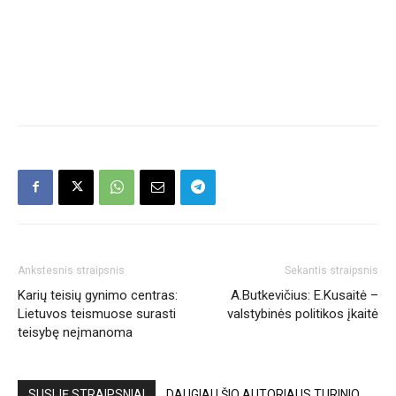
Ankstesnis straipsnis
Sekantis straipsnis
Karių teisių gynimo centras:
A.Butkevičius: E.Kusaitė –
Lietuvos teismuose surasti
valstybinės politikos įkaitė
teisybę neįmanoma
SUSIJĘ STRAIPSNIAI
DAUGIAU ŠIO AUTORIAUS TURINIO