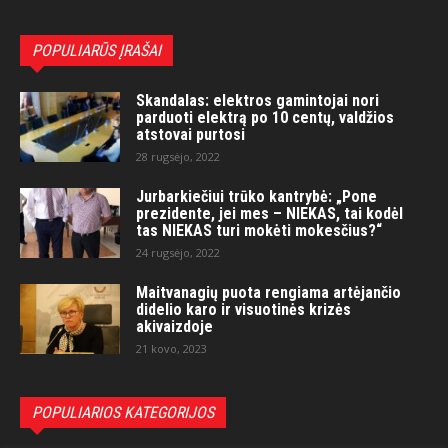
POPULIARŪS ĮRAŠAI
Skandalas: elektros gamintojai nori
parduoti elektrą po 10 centų, valdžios
atstovai purtosi
28 rugsėjo, 2022
Jurbarkiečiui trūko kantrybė: „Pone
prezidente, jei mes – NIEKAS, tai kodėl
tas NIEKAS turi mokėti mokesčius?“
24 rugsėjo, 2022
Maitvanagių puota rengiama artėjančio
didelio karo ir visuotinės krizės
akivaizdoje
21 kovo, 2023
POPULIARIOS KATEGORIJOS