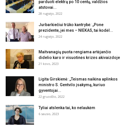
parduoti elektrą po 10 centų, valdžios
atstovai...
28 rugsėjo, 2022
Jurbarkiečiui trūko kantrybė: „Pone
prezidente, jei mes – NIEKAS, tai kodėl...
24 rugsėjo, 2022
Maitvanagių puota rengiama artėjančio
didelio karo ir visuotinės krizės akivaizdoje
21 kovo, 2023
Ligita Girskienė: „Teismas naikina aplinkos
ministro S. Gentvilo įsakymą, kuriuo
gyventojai...
22 gruodžio, 2022
Tyliai atslenka tai, ko nelaukėm
6 sausio, 2023