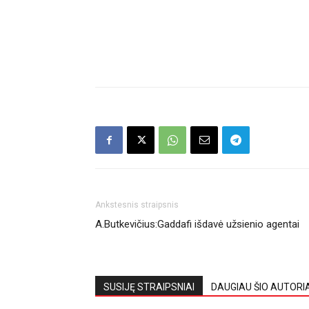
Ankstesnis straipsnis
A.Butkevičius:Gaddafi išdavė užsienio agentai
SUSIJĘ STRAIPSNIAI
DAUGIAU ŠIO AUTORI