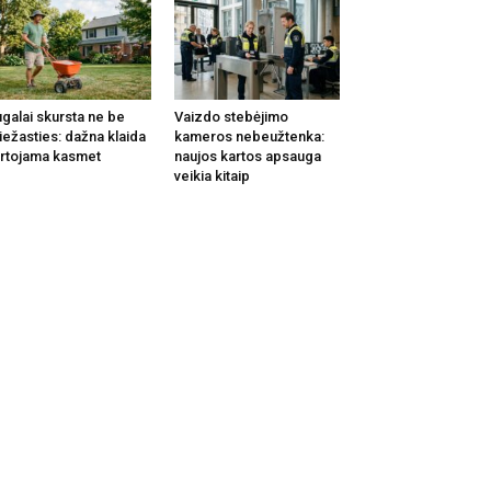
galai skursta ne be
Vaizdo stebėjimo
iežasties: dažna klaida
kameros nebeužtenka:
rtojama kasmet
naujos kartos apsauga
veikia kitaip