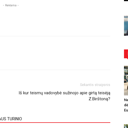
- Reklama -
Sekantis straipsnis
Iš kur teismų vadovybė sužinojo apie girtą teisėją
Z.Birštoną?
Ne
dė
Eu
AUS TURINIO