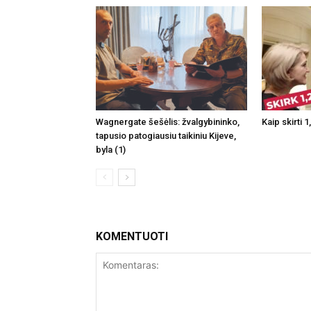
Wagnergate šešėlis: žvalgybininko,
Kaip skirti 
tapusio patogiausiu taikiniu Kijeve,
byla (1)
KOMENTUOTI