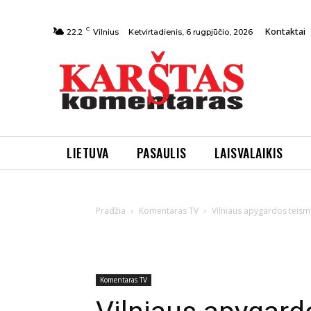
C
Kontaktai
Ketvirtadienis, 6 rugpjūčio, 2026
22.2
Vilnius
LIETUVA
PASAULIS
LAISVALAIKIS
Pradžia
Komentaras TV
Vilniaus apygardos teisme
Komentaras TV