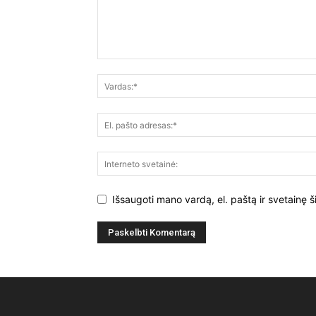
Išsaugoti mano vardą, el. paštą ir svetainę š