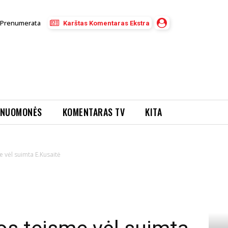
Prenumerata
Karštas Komentaras Ekstra
NUOMONĖS
KOMENTARAS TV
KITA
 vėl suimta E.Kusaitė