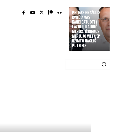
PETRAS GRAŽULIS
KVIEČIAMAS
KANDIDATUOTI Į
LAZDIJŲ RAJONO
MERUS: IŠRINKUS
MERU, JO VIETĄ EP
UŽIMTŲ NAGLIS
PUTEIKIS