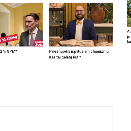
Au
pr
ka
1,2 % GPM?
Priešnuodis išplitusiam chamizmui.
Kas tai galėtų būti?