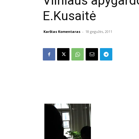
Vilniaus apygard
E.Kusaitė
Karštas Komentaras
-
18 gegužės, 2011