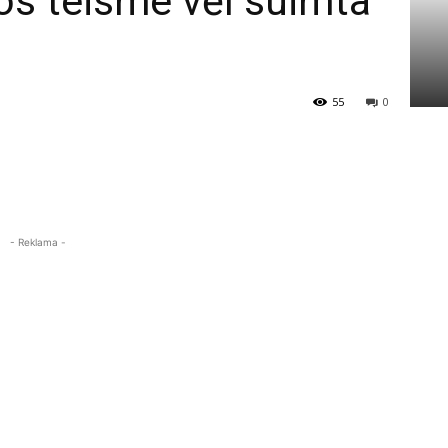
os teisme vėl suimta
55
0
- Reklama -