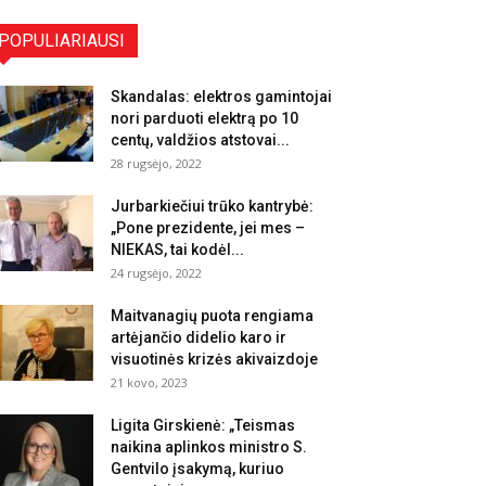
POPULIARIAUSI
Skandalas: elektros gamintojai
nori parduoti elektrą po 10
centų, valdžios atstovai...
28 rugsėjo, 2022
Jurbarkiečiui trūko kantrybė:
„Pone prezidente, jei mes –
NIEKAS, tai kodėl...
24 rugsėjo, 2022
Maitvanagių puota rengiama
artėjančio didelio karo ir
visuotinės krizės akivaizdoje
21 kovo, 2023
Ligita Girskienė: „Teismas
naikina aplinkos ministro S.
Gentvilo įsakymą, kuriuo