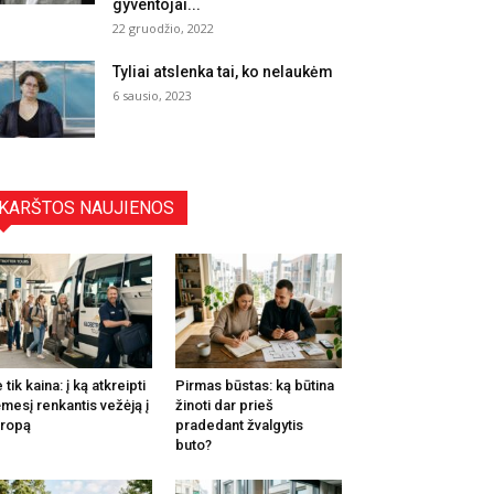
gyventojai...
22 gruodžio, 2022
Tyliai atslenka tai, ko nelaukėm
6 sausio, 2023
KARŠTOS NAUJIENOS
 tik kaina: į ką atkreipti
Pirmas būstas: ką būtina
mesį renkantis vežėją į
žinoti dar prieš
ropą
pradedant žvalgytis
buto?