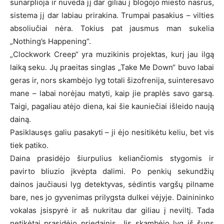
sunarplioja ir nuveda jį dar giliau į blogojo miesto nasrus,
sistema jį dar labiau prirakina. Trumpai pasakius – vilties
absoliučiai nėra. Tokius pat jausmus man sukelia
„Nothing’s Happening“.
„Clockwork Creep“ yra muzikinis projektas, kurį jau ilgą
laiką seku. Jų praeitas singlas „Take Me Down“ buvo labai
geras ir, nors skambėjo lyg totali šizofrenija, suinteresavo
mane – labai norėjau matyti, kaip jie praplės savo garsą.
Taigi, pagaliau atėjo diena, kai šie kauniečiai išleido naują
dainą.
Pasiklausęs galiu pasakyti – ji ėjo nesitikėtu keliu, bet vis
tiek patiko.
Daina prasidėjo šiurpulius keliančiomis stygomis ir
pavirto bliuzio įkvėpta dalimi. Po penkių sekundžių
dainos jaučiausi lyg detektyvas, sėdintis vargšų pilname
bare, nes jo gyvenimas prilygsta dulkei vėjyje. Dainininko
vokalas įsispyrė ir aš nukritau dar giliau į neviltį. Tada
netikėtai prasidėjo priedainis. Jis skambėjo lyg iš šuns