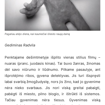
Pagaliau atėjo diena, kai kauniečiai išleido naują dainą
Gediminas Radvila
Penktajame dešimtmetyje išplito vienas stilius filmų –
nuaras (pranc. juodasis kinas). Tai buvo žanras, žinomas
dėl savo niūrumo ir liūdnumo. Pilkame pasaulyje, ant
išprotėjimo ribos, gyvena detektyvas. Jis turi išspręsti
labai svarbią žmogžudystę, nors jis žino, kad jo gyvenime
nėra nieko svarbaus. Jis nori viską greitai pabaigti,
pabėgti iš miesto, pilno blogio, ir ištrūkti iš sistemos.
Tačiau gyvenimas nėra tiesus. Gyvenimas viską