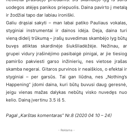
uodegos atėjęs panikos priepuolis. Daina pavirto į metalą
ir žodžiai tapo dar labiau ironiški.
Galiu drąsiai sakyti – man labai patiko Pauliaus vokalas,
styginiai instrumentai ir dainos idėja. Deja, daina turi
vieną didelį trūkumą – įrašų suvedimas skambėjo lyg būtų
buvęs atliktas skardinėje šiukšliadėžėje. Nežinau, ar
grupei vidury įrašinėjimo pasibaigė pinigai, ar jie tiesiog
pamiršo pakviesti garso inžinierių, nes vietose įrašas
skamba negerai. Gitaros purvinos ir neaiškios, o efektai ir
styginiai – per garsūs. Tai gan liūdna, nes „Nothing’s
Happening“ įdomi daina, kuri būtų buvusi daug geresnė,
jeigu vienas mažas dalykas nebūtų visko nuvedęs nuo
kelio. Dainą įvertinu 3.5 iš 5.
Pagal „Karštas komentaras” Nr.8 (2020 04 10 – 24)
- Reklama -