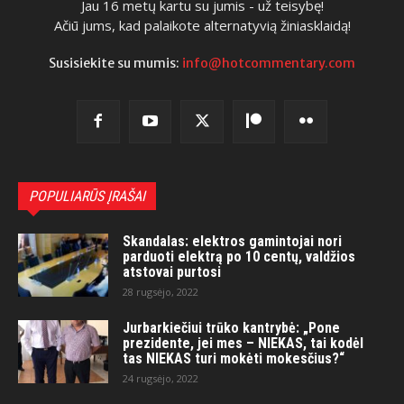
Jau 16 metų kartu su jumis - už teisybę!
Ačiū jums, kad palaikote alternatyvią žiniasklaidą!
Susisiekite su mumis:
info@hotcommentary.com
POPULIARŪS ĮRAŠAI
Skandalas: elektros gamintojai nori
parduoti elektrą po 10 centų, valdžios
atstovai purtosi
28 rugsėjo, 2022
Jurbarkiečiui trūko kantrybė: „Pone
prezidente, jei mes – NIEKAS, tai kodėl
tas NIEKAS turi mokėti mokesčius?“
24 rugsėjo, 2022