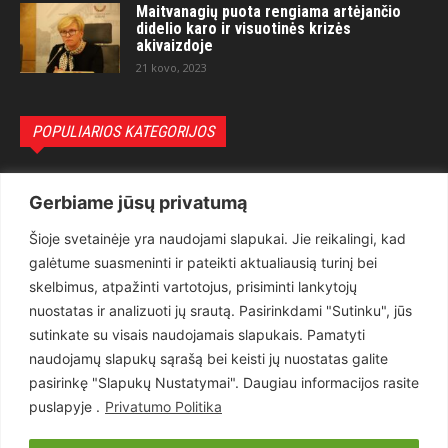
Maitvanagių puota rengiama artėjančio
didelio karo ir visuotinės krizės
akivaizdoje
21 kovo, 2023
POPULIARIOS KATEGORIJOS
Politika
3281
Gerbiame jūsų privatumą
Nuomonės
2174
Šioje svetainėje yra naudojami slapukai. Jie reikalingi, kad
Teisėsauga
1497
galėtume suasmeninti ir pateikti aktualiausią turinį bei
Aktualu
1373
skelbimus, atpažinti vartotojus, prisiminti lankytojų
Lietuva
619
nuostatas ir analizuoti jų srautą. Pasirinkdami "Sutinku", jūs
sutinkate su visais naudojamais slapukais. Pamatyti
Pasaulis
560
naudojamų slapukų sąrašą bei keisti jų nuostatas galite
Статьи на русском
282
pasirinkę "Slapukų Nustatymai". Daugiau informacijos rasite
Articles in english
160
puslapyje .
Privatumo Politika
Muzika
116