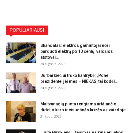
POPULIARIAUSI
Skandalas: elektros gamintojai nori
parduoti elektrą po 10 centų, valdžios
atstovai...
28 rugsėjo, 2022
Jurbarkiečiui trūko kantrybė: „Pone
prezidente, jei mes – NIEKAS, tai kodėl...
24 rugsėjo, 2022
Maitvanagių puota rengiama artėjančio
didelio karo ir visuotinės krizės akivaizdoje
21 kovo, 2023
Ligita Girskienė: „Teismas naikina aplinkos