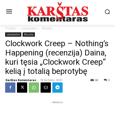
Pradžia
Laisvalaikis
Muzika
Laisvalaikis
Muzika
Clockwork Creep – Nothing’s
Happening (recenzija) Daina,
kuri tęsia „Clockwork Creep“
kelią į totalią beprotybę
Karštas Komentaras
-
18 birželio, 2020
61
0
- Reklama -