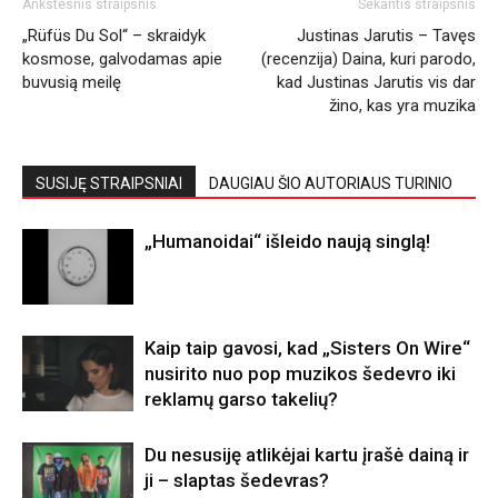
Ankstesnis straipsnis
Sekantis straipsnis
„Rüfüs Du Sol“ – skraidyk
Justinas Jarutis – Tavęs
kosmose, galvodamas apie
(recenzija) Daina, kuri parodo,
buvusią meilę
kad Justinas Jarutis vis dar
žino, kas yra muzika
SUSIJĘ STRAIPSNIAI
DAUGIAU ŠIO AUTORIAUS TURINIO
„Humanoidai“ išleido naują singlą!
Kaip taip gavosi, kad „Sisters On Wire“
nusirito nuo pop muzikos šedevro iki
reklamų garso takelių?
Du nesusiję atlikėjai kartu įrašė dainą ir
ji – slaptas šedevras?