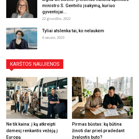
ministro S. Gentvilo įsakymą, kuriuo
gyventojai...
22 gruodžio, 2022
Tyliai atslenka tai, ko nelaukėm
6 sausio, 2023
KARŠTOS NAUJIENOS
Ne tik kaina: į ką atkreipti
Pirmas būstas: ką būtina
dėmesį renkantis vežėją į
žinoti dar prieš pradedant
Europą
žvalgytis buto?