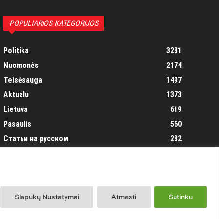
POPULIARIOS KATEGORIJOS
Politika
3281
Nuomonės
2174
Teisėsauga
1497
Aktualu
1373
Lietuva
619
Pasaulis
560
Статьи на русском
282
Articles in english
160
Muzika
116
Slapukų Nustatymai
Atmesti
Sutinku
s
Svetainės sprendimas:
EastWestHost