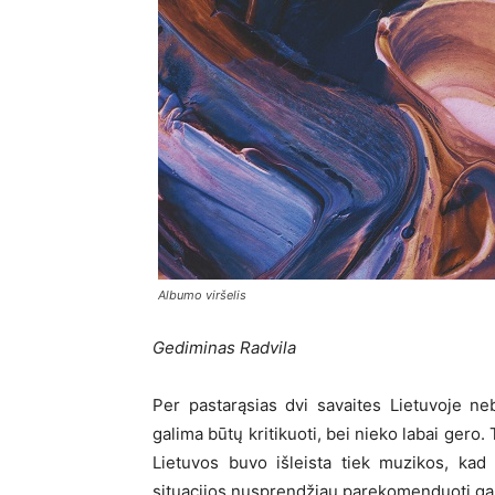
Albumo viršelis
Gediminas Radvila
Per pastarąsias dvi savaites Lietuvoje ne
galima būtų kritikuoti, bei nieko labai gero.
Lietuvos buvo išleista tiek muzikos, kad 
situacijos nusprendžiau parekomenduoti gan