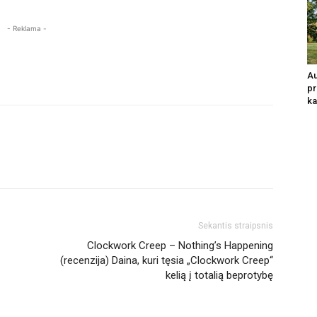
- Reklama -
Au
pr
ka
Sekantis straipsnis
Clockwork Creep – Nothing’s Happening
(recenzija) Daina, kuri tęsia „Clockwork Creep“
kelią į totalią beprotybę