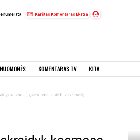
renumerata
Karštas Komentaras Ekstra
NUOMONĖS
KOMENTARAS TV
KITA
kraidyk kosmose, galvodamas apie buvusią meilę