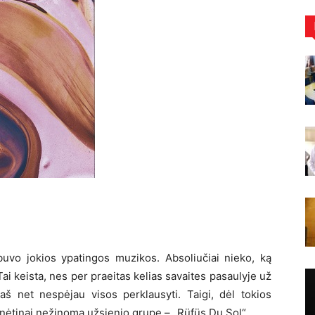
buvo jokios ypatingos muzikos. Absoliučiai nieko, ką
 Tai keista, nes per praeitas kelias savaites pasaulyje už
aš net nespėjau visos perklausyti. Taigi, dėl tokios
ėtinai nežinomą užsienio grupę – „Rüfüs Du Sol“.