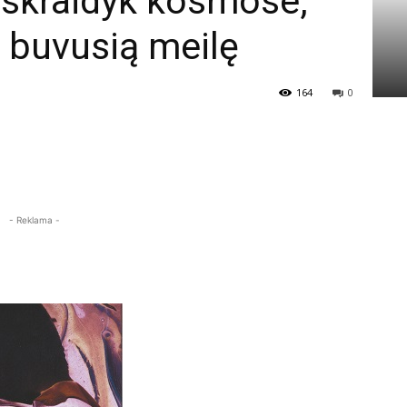
 skraidyk kosmose,
 buvusią meilę
164
0
- Reklama -