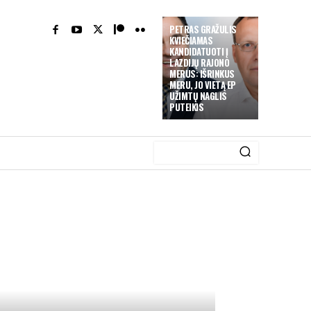
PETRAS GRAŽULIS
KVIEČIAMAS
KANDIDATUOTI Į
LAZDIJŲ RAJONO
MERUS: IŠRINKUS
MERU, JO VIETĄ EP
UŽIMTŲ NAGLIS
PUTEIKIS