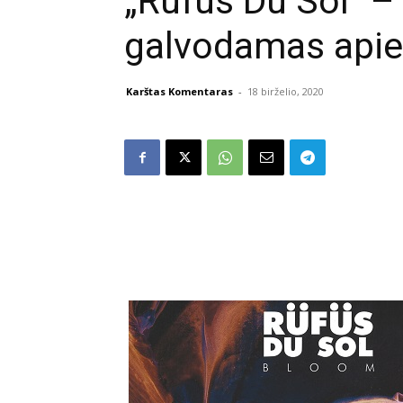
„Rüfüs Du Sol“ –
galvodamas apie
Karštas Komentaras
-
18 birželio, 2020