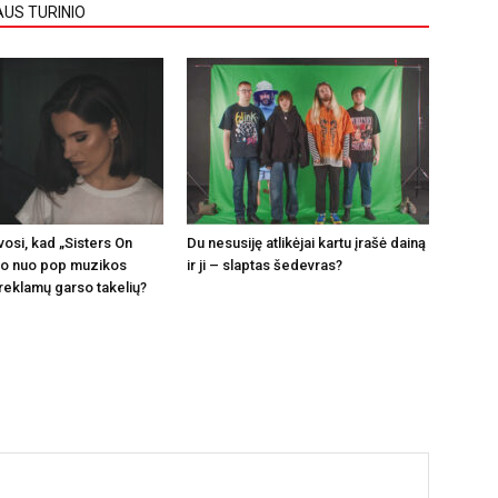
AUS TURINIO
vosi, kad „Sisters On
Du nesusiję atlikėjai kartu įrašė dainą
ito nuo pop muzikos
ir ji – slaptas šedevras?
 reklamų garso takelių?