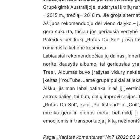
Grupė gimė Australijoje, sudaryta iš trijų na
– 2015 m., trečią – 2018 m. Jie groja alterna
Aš juos rekomenduoju dėl vieno dalyko – jų 
gera sukurta, tačiau jos geriausia vertybė y
Paleidus bet kokį „Rüfüs Du Sol“ įrašą ta
romantiška kelionė kosmosu.
Labiausiai rekomenduočiau jų dainas „Innerb
norite klausytis albumo, tai geriausias yra
Tree“. Albumas buvo įrašytas vidury nakties
įkeltas į YouTube. Jame grupė puikiai atliek
Aišku, jis man labai patinka ir aš jį įverti
antros dalies, tai būtų dalių improvizacijos.
„Rüfüs Du Sol“, kaip „Portishead“ ir „Coil“,
muzika gera ir dienos metu, bet naktį ji
emocijomis ir transportuoja į kitą, nežmoniš
Pagal „Karštas komentaras” Nr.7 (2020 03 2