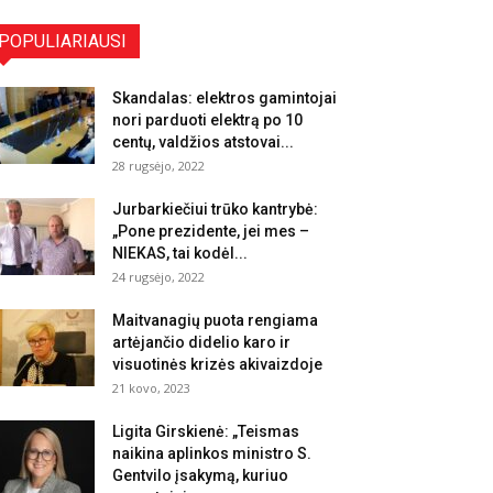
POPULIARIAUSI
Skandalas: elektros gamintojai
nori parduoti elektrą po 10
centų, valdžios atstovai...
28 rugsėjo, 2022
Jurbarkiečiui trūko kantrybė:
„Pone prezidente, jei mes –
NIEKAS, tai kodėl...
24 rugsėjo, 2022
Maitvanagių puota rengiama
artėjančio didelio karo ir
visuotinės krizės akivaizdoje
21 kovo, 2023
Ligita Girskienė: „Teismas
naikina aplinkos ministro S.
Gentvilo įsakymą, kuriuo