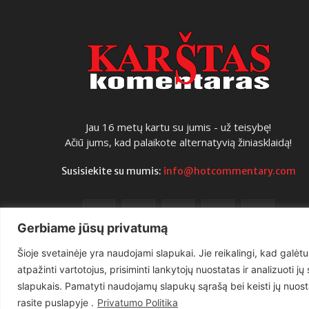
Jau 16 metų kartu su jumis - už teisybę!
Ačiū jums, kad palaikote alternatyvią žiniasklaidą!
Susisiekite su mumis:
info@hotcommentary.com
Gerbiame jūsų privatumą
Šioje svetainėje yra naudojami slapukai. Jie reikalingi, kad galėtu
atpažinti vartotojus, prisiminti lankytojų nuostatas ir analizuoti j
slapukais. Pamatyti naudojamų slapukų sąrašą bei keisti jų nuost
rasite puslapyje .
Privatumo Politika
Copyright © 2026 UAB „Goruva“. Visos teisės saugomos.