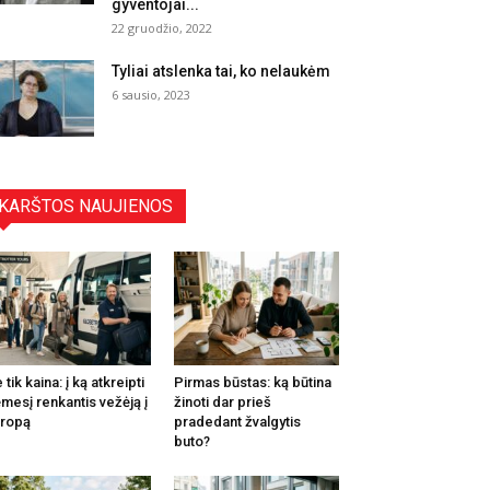
gyventojai...
22 gruodžio, 2022
Tyliai atslenka tai, ko nelaukėm
6 sausio, 2023
KARŠTOS NAUJIENOS
 tik kaina: į ką atkreipti
Pirmas būstas: ką būtina
mesį renkantis vežėją į
žinoti dar prieš
ropą
pradedant žvalgytis
buto?