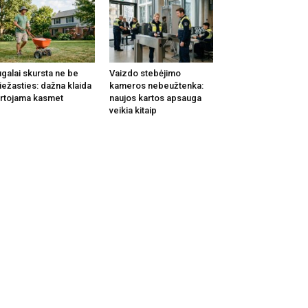
galai skursta ne be
Vaizdo stebėjimo
iežasties: dažna klaida
kameros nebeužtenka:
rtojama kasmet
naujos kartos apsauga
veikia kitaip