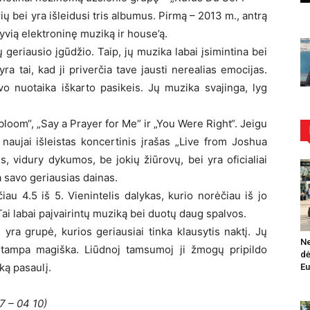
rių bei yra išleidusi tris albumus. Pirmą – 2013 m., antrą
tyvią elektroninę muziką ir house’ą.
geriausio įgūdžio. Taip, jų muzika labai įsimintina bei
ra tai, kad ji priverčia tave jausti nerealias emocijas.
vo nuotaika iškarto pasikeis. Jų muzika svajinga, lyg
loom“, „Say a Prayer for Me“ ir „You Were Right“. Jeigu
 naujai išleistas koncertinis įrašas „Live from Joshua
, vidury dykumos, be jokių žiūrovų, bei yra oficialiai
a savo geriausias dainas.
nčiau 4.5 iš 5. Vienintelis dalykas, kurio norėčiau iš jo
 Tai labai paįvairintų muziką bei duotų daug spalvos.
 yra grupė, kurios geriausiai tinka klausytis naktį. Jų
Ne
 tampa magiška. Liūdnoj tamsumoj ji žmogų pripildo
dė
ką pasaulį.
Eu
7 – 04 10)