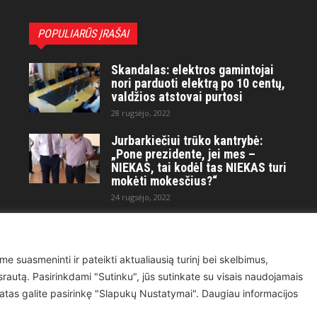
POPULIARŪS ĮRAŠAI
Skandalas: elektros gamintojai
nori parduoti elektrą po 10 centų,
valdžios atstovai purtosi
28 rugsėjo, 2022
Jurbarkiečiui trūko kantrybė:
„Pone prezidente, jei mes –
NIEKAS, tai kodėl tas NIEKAS turi
mokėti mokesčius?“
24 rugsėjo, 2022
Maitvanagių puota rengiama
artėjančio didelio karo ir
visuotinės krizės akivaizdoje
me suasmeninti ir pateikti aktualiausią turinį bei skelbimus,
21 kovo, 2023
ų srautą. Pasirinkdami "Sutinku", jūs sutinkate su visais naudojamais
atas galite pasirinkę "Slapukų Nustatymai". Daugiau informacijos
Kontaktai
Prenumerata
Privatumo Politika
Naudojimosi Taisyklė