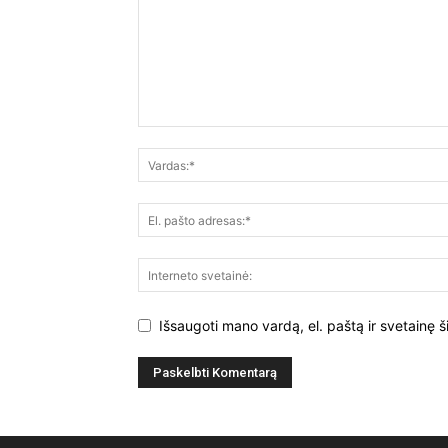
Išsaugoti mano vardą, el. paštą ir svetainę š