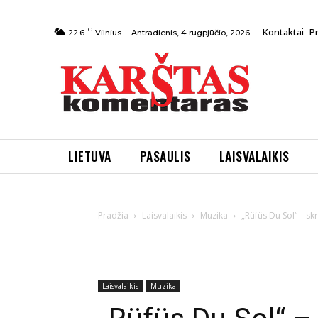
C
Kontaktai
P
Antradienis, 4 rugpjūčio, 2026
22.6
Vilnius
LIETUVA
PASAULIS
LAISVALAIKIS
Pradžia
Laisvalaikis
Muzika
„Rüfüs Du Sol“ – s
Laisvalaikis
Muzika