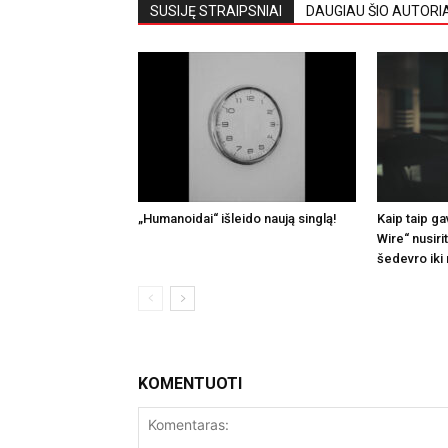
SUSIJĘ STRAIPSNIAI
DAUGIAU ŠIO AUTORI
„Humanoidai“ išleido naują singlą!
Kaip taip ga
Wire“ nusir
šedevro iki
KOMENTUOTI