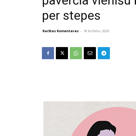
paverčia vienišu
per stepes
Karštas Komentaras
-
18 birželio, 2020