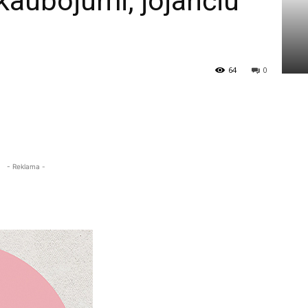
 kaubojumi, jojančiu
64
0
- Reklama -