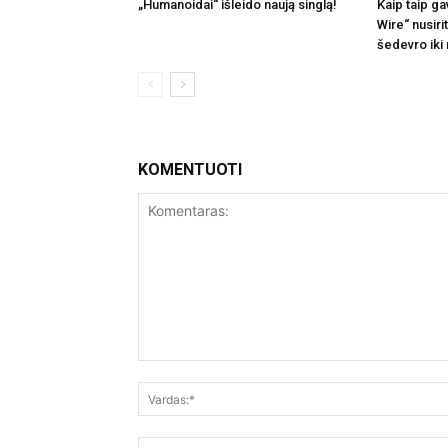
„Humanoidai“ išleido naują singlą!
Kaip taip ga
Wire“ nusir
šedevro iki
KOMENTUOTI