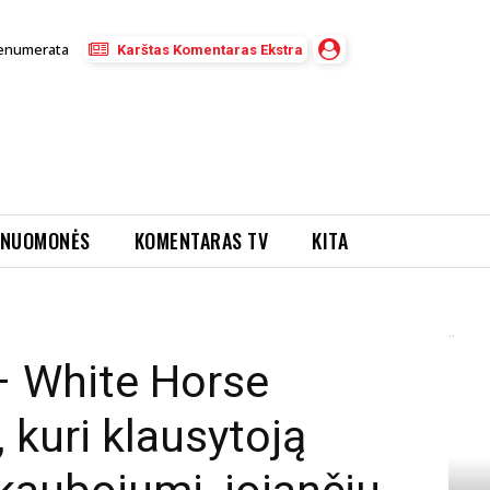
enumerata
Karštas Komentaras Ekstra
NUOMONĖS
KOMENTARAS TV
KITA
ite Horse (recenzija) Daina, kuri klausytoją paverčia vienišu kaubojumi,...
– White Horse
, kuri klausytoją