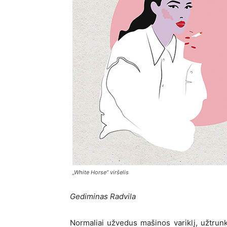
„White Horse“ viršelis
Gediminas Radvila
Normaliai užvedus mašinos variklį, užtrunka