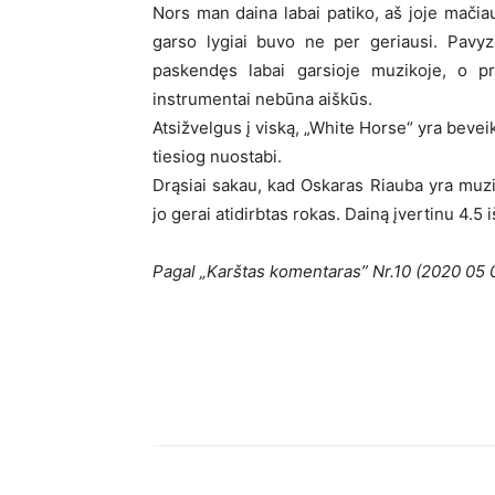
Nors man daina labai patiko, aš joje mači
garso lygiai buvo ne per geriausi. Pavyzd
paskendęs labai garsioje muzikoje, o prie
instrumentai nebūna aiškūs.
Atsižvelgus į viską, „White Horse“ yra beveik
tiesiog nuostabi.
Drąsiai sakau, kad Oskaras Riauba yra muzi
jo gerai atidirbtas rokas. Dainą įvertinu 4.5 i
Pagal „Karštas komentaras” Nr.10 (2020 05 