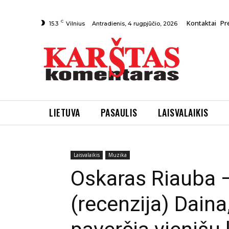
C
Kontaktai
Pr
Antradienis, 4 rugpjūčio, 2026
15.3
Vilnius
LIETUVA
PASAULIS
LAISVALAIKIS
Pradžia
Laisvalaikis
Muzika
Oskaras Riauba – Wh
Laisvalaikis
Muzika
Oskaras Riauba 
(recenzija) Daina