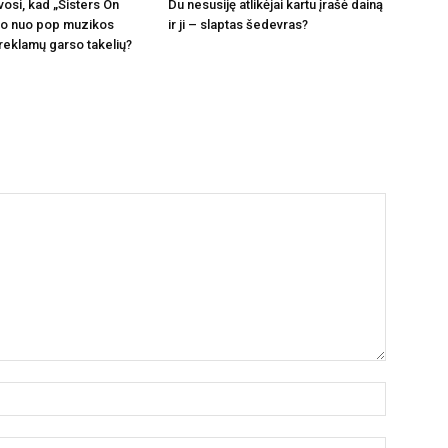
vosi, kad „Sisters On
Du nesusiję atlikėjai kartu įrašė dainą
ito nuo pop muzikos
ir ji – slaptas šedevras?
 reklamų garso takelių?