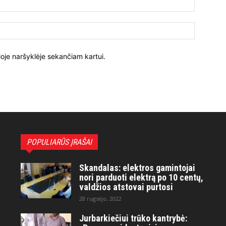
ioje naršyklėje sekančiam kartui.
POPULIARŪS ĮRAŠAI
Skandalas: elektros gamintojai
nori parduoti elektrą po 10 centų,
valdžios atstovai purtosi
28 rugsėjo, 2022
Jurbarkiečiui trūko kantrybė: