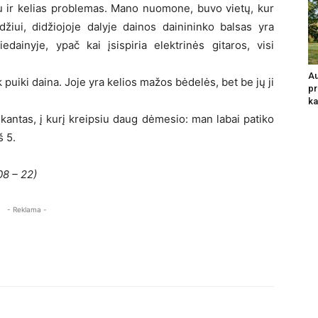
au ir kelias problemas. Mano nuomone, buvo vietų, kur
žiui, didžiojoje dalyje dainos dainininko balsas yra
dainyje, ypač kai įsispiria elektrinės gitaros, visi
Au
 puiki daina. Joje yra kelios mažos bėdelės, bet be jų ji
pr
ka
kantas, į kurį kreipsiu daug dėmesio: man labai patiko
š 5.
08 – 22)
- Reklama -