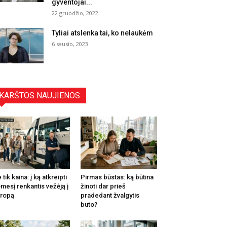
gyventojai...
22 gruodžio, 2022
Tyliai atslenka tai, ko nelaukėm
6 sausio, 2023
KARŠTOS NAUJIENOS
 tik kaina: į ką atkreipti
Pirmas būstas: ką būtina
mesį renkantis vežėją į
žinoti dar prieš
ropą
pradedant žvalgytis
buto?