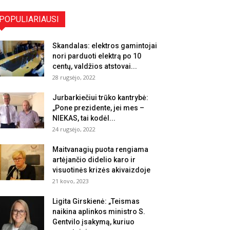
POPULIARIAUSI
Skandalas: elektros gamintojai
nori parduoti elektrą po 10
centų, valdžios atstovai...
28 rugsėjo, 2022
Jurbarkiečiui trūko kantrybė:
„Pone prezidente, jei mes –
NIEKAS, tai kodėl...
24 rugsėjo, 2022
Maitvanagių puota rengiama
artėjančio didelio karo ir
visuotinės krizės akivaizdoje
21 kovo, 2023
Ligita Girskienė: „Teismas
naikina aplinkos ministro S.
Gentvilo įsakymą, kuriuo