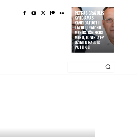
PETRAS GRAŽULIS
KVIEČIAMAS
KANDIDATUOTI Į
LAZDIJŲ RAJONO
MERUS: IŠRINKUS
MERU, JO VIETĄ EP
UŽIMTŲ NAGLIS
PUTEIKIS