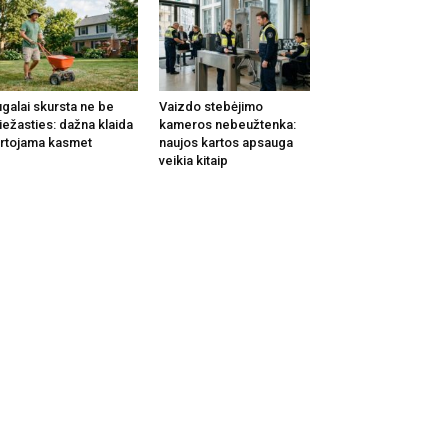
galai skursta ne be
Vaizdo stebėjimo
iežasties: dažna klaida
kameros nebeužtenka:
rtojama kasmet
naujos kartos apsauga
veikia kitaip