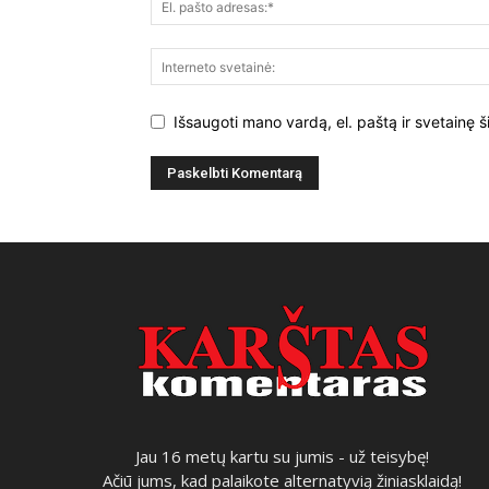
Išsaugoti mano vardą, el. paštą ir svetainę š
Jau 16 metų kartu su jumis - už teisybę!
Ačiū jums, kad palaikote alternatyvią žiniasklaidą!