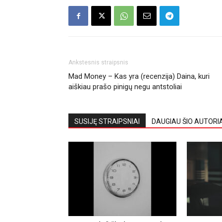
Ankstesnis straipsnis
Mad Money – Kas yra (recenzija) Daina, kuri
aiškiau prašo pinigų negu antstoliai
SUSIJĘ STRAIPSNIAI
DAUGIAU ŠIO AUTORI