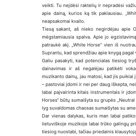
veikti. Tu neįdėsi raktelių ir nepradėsi važ
apie dainą, kurios ką tik paklausiau. „Wh
neapsakomai kvailo.
Tiesą sakant, aš nieko negirdėjau apie O
mėgstamiausia spalva. Apie jo egzistavimą 
patraukė akį. „White Horse“ vien iš nuotra
Suprantu, kad sprendžiau apie knygą pagal vi
Galiu pasakyti, kad potencialas tiesiog tr
dainavimas ir aš negalėjau patikėti voka
muzikanto dainų, jau matosi, kad jis puikiai
– pastoviai įdomi ir nei per daug iškepta, nei
labai paįvairinta kitais instrumentais ir įd
Horses“ būtų sumaišyta su grupės „Neutral 
lyg suvaldomas chaosas sumaišytas su ameri
Dar vienas dalykas, kuris man labai patiko
lietuviškoje muzikoje labai trūko galingų p
tiesiog nuostabi, tačiau priedainis klausytoją