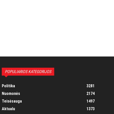
POPULIARIOS KATEGORIJOS
Politika
3281
Nuomonės
2174
Teisėsauga
1497
Aktualu
1373