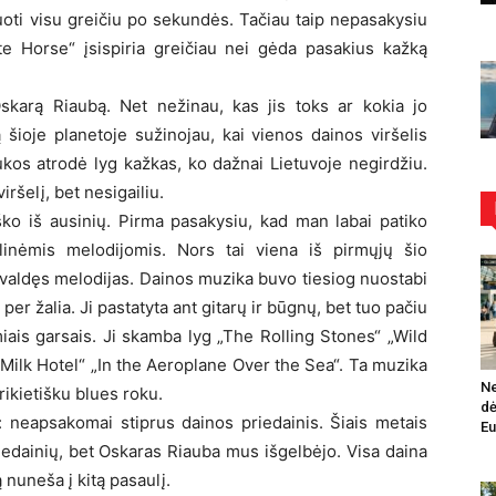
iuoti visu greičiu po sekundės. Tačiau taip nepasakysiu
ite Horse“ įsispiria greičiau nei gėda pasakius kažką
skarą Riaubą. Net nežinau, kas jis toks ar kokia jo
šioje planetoje sužinojau, kai vienos dainos viršelis
ukos atrodė lyg kažkas, ko dažnai Lietuvoje negirdžiu.
ršelį, bet nesigailiu.
yško iš ausinių. Pirma pasakysiu, kad man labai patiko
linėmis melodijomis. Nors tai viena iš pirmųjų šio
 įvaldęs melodijas. Dainos muzika buvo tiesiog nuostabi
 per žalia. Ji pastatyta ant gitarų ir būgnų, bet tuo pačiu
omiais garsais. Ji skamba lyg „The Rolling Stones“ „Wild
Milk Hotel“ „In the Aeroplane Over the Sea“. Ta muzika
Ne
kietišku blues roku.
dė
: neapsakomai stiprus dainos priedainis. Šiais metais
Eu
riedainių, bet Oskaras Riauba mus išgelbėjo. Visa daina
 nuneša į kitą pasaulį.