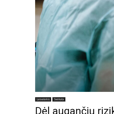
Laisvalaikis
Sveikata
Dėl augančių riz