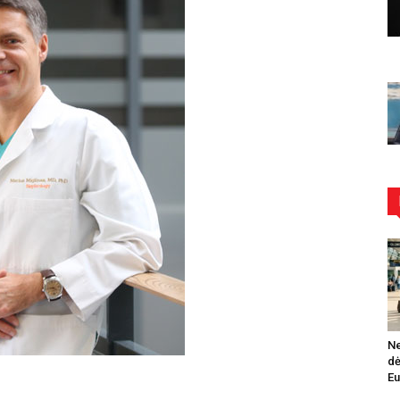
Ne
dė
Eu