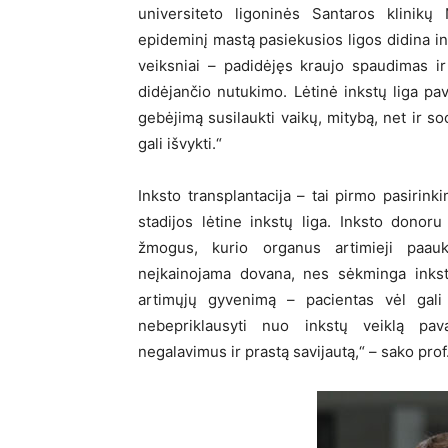
universiteto ligoninės Santaros klinikų
epideminį mastą pasiekusios ligos didina ink
veiksniai – padidėjęs kraujo spaudimas ir 
didėjančio nutukimo. Lėtinė inkstų liga pav
gebėjimą susilaukti vaikų, mitybą, net ir soc
gali išvykti.“
Inksto transplantacija – tai pirmo pasiri
stadijos lėtine inkstų liga. Inksto donoru
žmogus, kurio organus artimieji paauk
neįkainojama dovana, nes sėkminga inksto
artimųjų gyvenimą – pacientas vėl gali g
nebepriklausyti nuo inkstų veiklą pava
negalavimus ir prastą savijautą,“ – sako prof