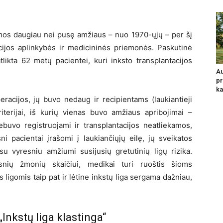
amos daugiau nei pusę amžiaus – nuo 1970-ųjų – per šį
acijos aplinkybės ir medicininės priemonės. Paskutinė
tlikta 62 metų pacientei, kuri inksto transplantacijos
Au
pr
ka
racijos, jų buvo nedaug ir recipientams (laukiantieji
riterijai, iš kurių vienas buvo amžiaus apribojimai –
ebuvo registruojami ir transplantacijos neatliekamos,
i pacientai įrašomi į laukiančiųjų eilę, jų sveikatos
su vyresniu amžiumi susijusių gretutinių ligų rizika.
esnių žmonių skaičiui, medikai turi ruoštis šioms
 ligomis taip pat ir lėtine inkstų liga sergama dažniau,
Inkstų liga klastinga“