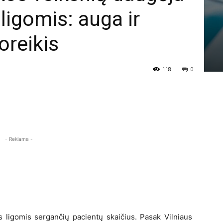
ligomis: auga ir
oreikis
118
0
- Reklama -
 ligomis sergančių pacientų skaičius. Pasak Vilniaus