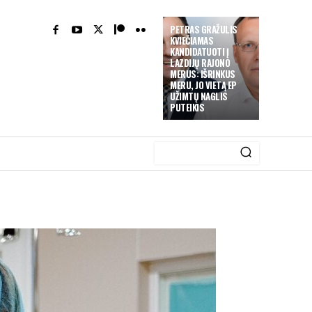
PETRAS GRAŽULIS
KVIEČIAMAS
KANDIDATUOTI Į
LAZDIJŲ RAJONO
MERUS: IŠRINKUS
MERU, JO VIETĄ EP
UŽIMTŲ NAGLIS
PUTEIKIS