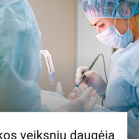
ikos veiksnių daugėja