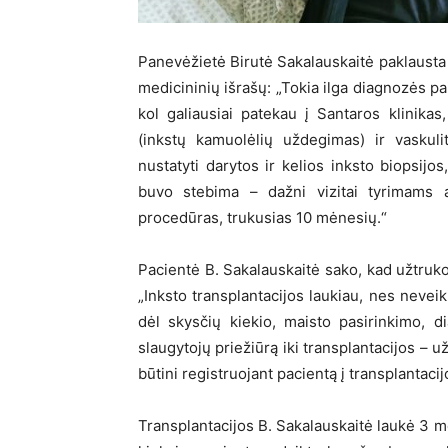
Panevėžietė Birutė Sakalauskaitė paklausta a
medicininių išrašų: „Tokia ilga diagnozės pa
kol galiausiai patekau į Santaros klinik
(inkstų kamuolėlių uždegimas) ir vaskulit
nustatyti darytos ir kelios inksto biopsijos
buvo stebima – dažni vizitai tyrimams at
procedūras, trukusias 10 mėnesių.“
Pacientė B. Sakalauskaitė sako, kad užtruko 
„Inksto transplantacijos laukiau, nes neve
dėl skysčių kiekio, maisto pasirinkimo, 
slaugytojų priežiūrą iki transplantacijos – už
būtini registruojant pacientą į transplantacij
Transplantacijos B. Sakalauskaitė laukė 3 m