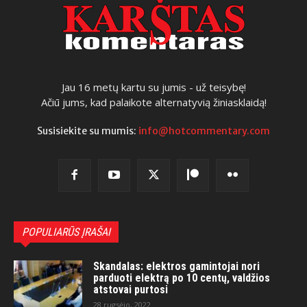
Jau 16 metų kartu su jumis - už teisybę!
Ačiū jums, kad palaikote alternatyvią žiniasklaidą!
Susisiekite su mumis:
info@hotcommentary.com
POPULIARŪS ĮRAŠAI
Skandalas: elektros gamintojai nori
parduoti elektrą po 10 centų, valdžios
atstovai purtosi
28 rugsėjo, 2022