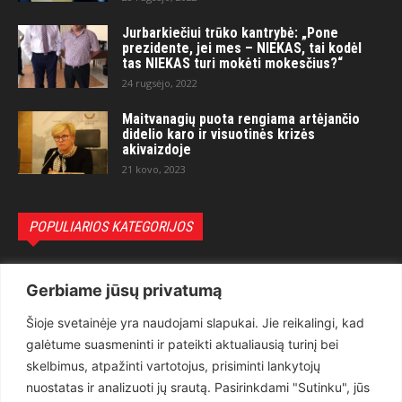
Jurbarkiečiui trūko kantrybė: „Pone
prezidente, jei mes – NIEKAS, tai kodėl
tas NIEKAS turi mokėti mokesčius?“
24 rugsėjo, 2022
Maitvanagių puota rengiama artėjančio
didelio karo ir visuotinės krizės
akivaizdoje
21 kovo, 2023
POPULIARIOS KATEGORIJOS
Politika
3281
Gerbiame jūsų privatumą
Nuomonės
2174
Šioje svetainėje yra naudojami slapukai. Jie reikalingi, kad
Teisėsauga
1497
galėtume suasmeninti ir pateikti aktualiausią turinį bei
Aktualu
1373
skelbimus, atpažinti vartotojus, prisiminti lankytojų
Lietuva
619
nuostatas ir analizuoti jų srautą. Pasirinkdami "Sutinku", jūs