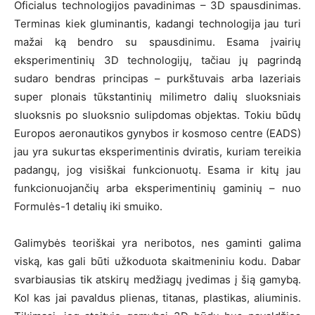
Oficialus technologijos pavadinimas – 3D spausdinimas.
Terminas kiek gluminantis, kadangi technologija jau turi
mažai ką bendro su spausdinimu. Esama įvairių
eksperimentinių 3D technologijų, tačiau jų pagrindą
sudaro bendras principas – purkštuvais arba lazeriais
super plonais tūkstantinių milimetro dalių sluoksniais
sluoksnis po sluoksnio sulipdomas objektas. Tokiu būdų
Europos aeronautikos gynybos ir kosmoso centre (EADS)
jau yra sukurtas eksperimentinis dviratis, kuriam tereikia
padangų, jog visiškai funkcionuotų. Esama ir kitų jau
funkcionuojančių arba eksperimentinių gaminių – nuo
Formulės-1 detalių iki smuiko.
Galimybės teoriškai yra neribotos, nes gaminti galima
viską, kas gali būti užkoduota skaitmeniniu kodu. Dabar
svarbiausias tik atskirų medžiagų įvedimas į šią gamybą.
Kol kas jai pavaldus plienas, titanas, plastikas, aliuminis.