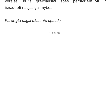
verslas, kuris greičiausiai spės persiorientuoti ir
išnaudoti naujas galimybes.
Parengta pagal užsienio spaudą.
- Reklama -