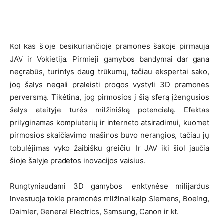
Kol kas šioje besikuriančioje pramonės šakoje pirmauja
JAV ir Vokietija. Pirmieji gamybos bandymai dar gana
negrabūs, turintys daug trūkumų, tačiau ekspertai sako,
jog šalys negali praleisti progos vystyti 3D pramonės
perversmą. Tikėtina, jog pirmosios į šią sferą įžengusios
šalys ateityje turės milžinišką potencialą. Efektas
prilyginamas kompiuterių ir interneto atsiradimui, kuomet
pirmosios skaičiavimo mašinos buvo nerangios, tačiau jų
tobulėjimas vyko žaibišku greičiu. Ir JAV iki šiol jaučia
šioje šalyje pradėtos inovacijos vaisius.
Rungtyniaudami 3D gamybos lenktynėse milijardus
investuoja tokie pramonės milžinai kaip Siemens, Boeing,
Daimler, General Electrics, Samsung, Canon ir kt.