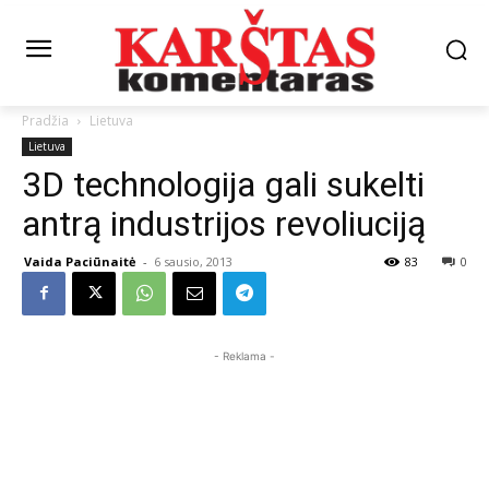
Pradžia
Lietuva
Lietuva
3D technologija gali sukelti
antrą industrijos revoliuciją
Vaida Paciūnaitė
-
6 sausio, 2013
83
0
- Reklama -