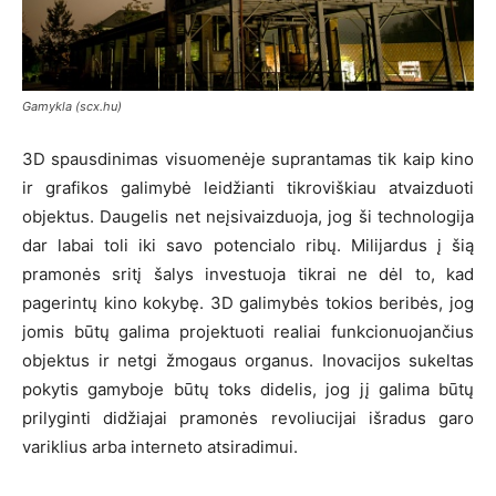
Gamykla (scx.hu)
3D spausdinimas visuomenėje suprantamas tik kaip kino
ir grafikos galimybė leidžianti tikroviškiau atvaizduoti
objektus. Daugelis net neįsivaizduoja, jog ši technologija
dar labai toli iki savo potencialo ribų. Milijardus į šią
pramonės sritį šalys investuoja tikrai ne dėl to, kad
pagerintų kino kokybę. 3D galimybės tokios beribės, jog
jomis būtų galima projektuoti realiai funkcionuojančius
objektus ir netgi žmogaus organus. Inovacijos sukeltas
pokytis gamyboje būtų toks didelis, jog jį galima būtų
prilyginti didžiajai pramonės revoliucijai išradus garo
variklius arba interneto atsiradimui.