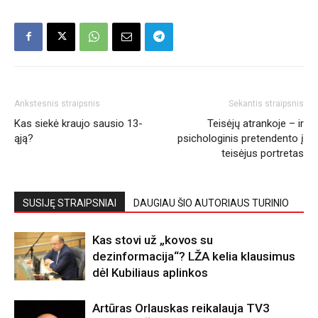
Ankstesnis straipsnis
Sekantis straipsnis
Kas siekė kraujo sausio 13-
Teisėjų atrankoje – ir
ąją?
psichologinis pretendento į
teisėjus portretas
SUSIJĘ STRAIPSNIAI
DAUGIAU ŠIO AUTORIAUS TURINIO
Kas stovi už „kovos su
dezinformacija“? LŽA kelia klausimus
dėl Kubiliaus aplinkos
Artūras Orlauskas reikalauja TV3