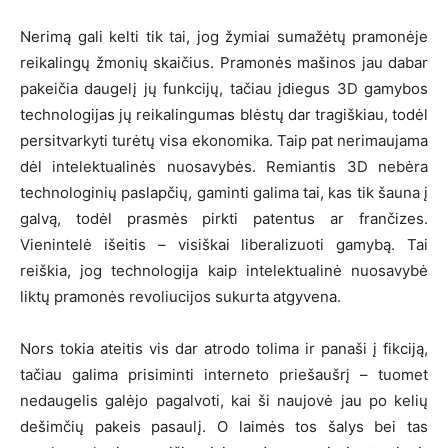
Nerimą gali kelti tik tai, jog žymiai sumažėtų pramonėje
reikalingų žmonių skaičius. Pramonės mašinos jau dabar
pakeičia daugelį jų funkcijų, tačiau įdiegus 3D gamybos
technologijas jų reikalingumas blėstų dar tragiškiau, todėl
persitvarkyti turėtų visa ekonomika. Taip pat nerimaujama
dėl intelektualinės nuosavybės. Remiantis 3D nebėra
technologinių paslapčių, gaminti galima tai, kas tik šauna į
galvą, todėl prasmės pirkti patentus ar frančizes.
Vienintelė išeitis – visiškai liberalizuoti gamybą. Tai
reiškia, jog technologija kaip intelektualinė nuosavybė
liktų pramonės revoliucijos sukurta atgyvena.
Nors tokia ateitis vis dar atrodo tolima ir panaši į fikciją,
tačiau galima prisiminti interneto priešaušrį – tuomet
nedaugelis galėjo pagalvoti, kai ši naujovė jau po kelių
dešimčių pakeis pasaulį. O laimės tos šalys bei tas