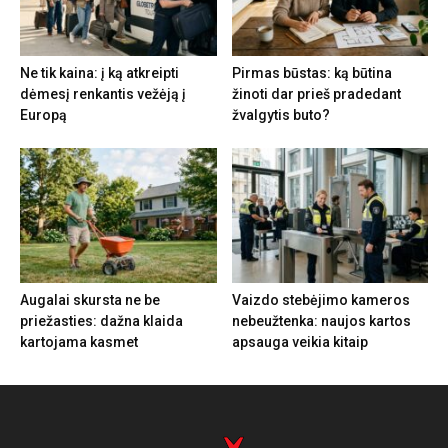
Ne tik kaina: į ką atkreipti
Pirmas būstas: ką būtina
dėmesį renkantis vežėją į
žinoti dar prieš pradedant
Europą
žvalgytis buto?
Augalai skursta ne be
Vaizdo stebėjimo kameros
priežasties: dažna klaida
nebeužtenka: naujos kartos
kartojama kasmet
apsauga veikia kitaip