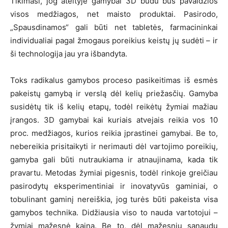
Tikimasi, jog ateityje gamybai 3D būdu bus pavaldžios
visos medžiagos, net maisto produktai. Pasirodo,
„Spausdinamos“ gali būti net tabletės, farmacininkai
individualiai pagal žmogaus poreikius keistų jų sudėti – ir
ši technologija jau yra išbandyta.
Toks radikalus gamybos proceso pasikeitimas iš esmės
pakeistų gamybą ir verslą dėl kelių priežasčių. Gamyba
susidėtų tik iš kelių etapų, todėl reikėtų žymiai mažiau
įrangos. 3D gamybai kai kuriais atvejais reikia vos 10
proc. medžiagos, kurios reikia įprastinei gamybai. Be to,
nebereikia prisitaikyti ir nerimauti dėl vartojimo poreikių,
gamyba gali būti nutraukiama ir atnaujinama, kada tik
pravartu. Metodas žymiai pigesnis, todėl rinkoje greičiau
pasirodytų eksperimentiniai ir inovatyvūs gaminiai, o
tobulinant gaminį nereiškia, jog turės būti pakeista visa
gamybos technika. Didžiausia viso to nauda vartotojui –
žymiai mažesnė kaina. Be to, dėl mažesnių sąnaudų