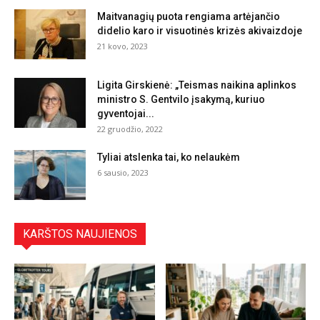
Maitvanagių puota rengiama artėjančio
didelio karo ir visuotinės krizės akivaizdoje
21 kovo, 2023
Ligita Girskienė: „Teismas naikina aplinkos
ministro S. Gentvilo įsakymą, kuriuo
gyventojai...
22 gruodžio, 2022
Tyliai atslenka tai, ko nelaukėm
6 sausio, 2023
KARŠTOS NAUJIENOS