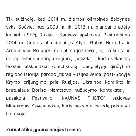
Tik sužinoję, kad 2014 m. žiemos olimpinės žaidynės
vyks Sočyje, nuo 2009 m. iki 2013 m. olandai pradėjo
keliauti į Sočį, Rusiją ir Kaukazo apylinkes. Pasiruošimo
2014 m. žiemos olimpiadai įkarštyje, Robas Hornstra ir
Arnold van Bruggen nuolat sugrįždavo į šį izoliuotą ir
nepaprastai sudėtingą regioną. „Vaizdai ir kartu sekantys
tekstai atskleidžia komplikuotą, daugialypę ginčytino
regiono istoriją, parodo „tikrąjį Rusijos veidą“ post-Sočyje
Krymo prijungimo prie Rusijos, Ukrainos konflikto ir
brutualaus Boriso Nemtsovo nužudymo kontekste“, –
pasakoja Festivalio „KAUNAS PHOTO“ vadovas
Mindaugas Kavaliauskas, kuris pakvietė parodą pristatyti
Lietuvoje.
Žurnalistika įgauna naujas formas