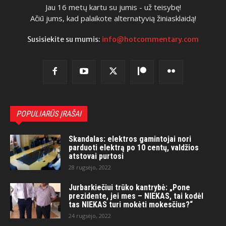
Jau 16 metų kartu su jumis - už teisybę!
Ačiū jums, kad palaikote alternatyvią žiniasklaidą!
Susisiekite su mumis:
info@hotcommentary.com
POPULIARŪS ĮRAŠAI
Skandalas: elektros gamintojai nori
parduoti elektrą po 10 centų, valdžios
atstovai purtosi
28 rugsėjo, 2022
Jurbarkiečiui trūko kantrybė: „Pone
prezidente, jei mes – NIEKAS, tai kodėl
tas NIEKAS turi mokėti mokesčius?“
24 rugsėjo, 2022