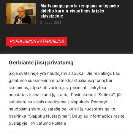
Maitvanagių puota rengiama artėjančio
didelio karo ir visuotinės krizės
akivaizdoje
21 kovo, 2023
POPULIARIOS KATEGORIJOS
Politika
3281
Gerbiame jūsų privatumą
Nuomonės
2174
Šioje svetainėje yra naudojami slapukai. Jie reikalingi, kad
Teisėsauga
1497
galėtume suasmeninti ir pateikti aktualiausią turinį bei
Aktualu
1373
skelbimus, atpažinti vartotojus, prisiminti lankytojų
Lietuva
619
nuostatas ir analizuoti jų srautą. Pasirinkdami "Sutinku", jūs
sutinkate su visais naudojamais slapukais. Pamatyti
Pasaulis
560
naudojamų slapukų sąrašą bei keisti jų nuostatas galite
Статьи на русском
282
pasirinkę "Slapukų Nustatymai". Daugiau informacijos rasite
Articles in english
160
puslapyje .
Privatumo Politika
Muzika
116