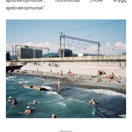
apdovanojimuose“, nominuotas „FILAF knygų
apdovanojimuose“.
- Reklama -