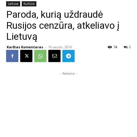
Lietuva
Kultūra
Paroda, kurią uždraudė
Rusijos cenzūra, atkeliavo į
Lietuvą
Karštas Komentaras
-
16 sausio, 2016
74
0
- Reklama -