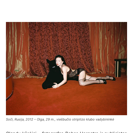
Soči, Rusija, 2012 – Olga, 29 m., viešbučio striptizo klubo vadybininkė