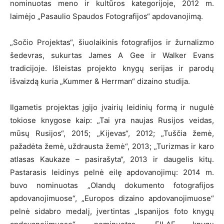
nominuotas meno ir kultūros kategorijoje, 2012 m.
laimėjo „Pasaulio Spaudos Fotografijos“ apdovanojimą.
„Sočio Projektas“, šiuolaikinis fotografijos ir žurnalizmo
šedevras, sukurtas James A Gee ir Walker Evans
tradicijoje. Išleistas projekto knygų serijas ir parodų
išvaizdą kuria „Kummer & Herrman“ dizaino studija.
Ilgametis projektas įgijo įvairių leidinių formą ir nugulė
tokiose knygose kaip: „Tai yra naujas Rusijos veidas,
mūsų Rusijos“, 2015; „Kijevas“, 2012; „Tuščia žemė,
pažadėta žemė, uždrausta žemė“, 2013; „Turizmas ir karo
atlasas Kaukaze – pasirašyta“, 2013 ir daugelis kitų.
Pastarasis leidinys pelnė eilę apdovanojimų: 2014 m.
buvo nominuotas „Olandų dokumento fotografijos
apdovanojimuose“, „Europos dizaino apdovanojimuose“
pelnė sidabro medalį, įvertintas „Ispanijos foto knygų