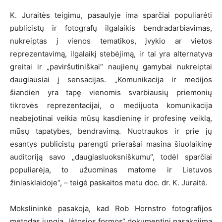
K. Juraitės teigimu, pasaulyje ima sparčiai populiarėti
publicistų ir fotografų ilgalaikis bendradarbiavimas,
nukreiptas į vienos tematikos, įvykio ar vietos
reprezentavimą, ilgalaikį stebėjimą, ir tai yra alternatyva
greitai ir „paviršutiniškai“ naujienų gamybai nukreiptai
daugiausiai į sensacijas. „Komunikacija ir medijos
šiandien yra tapę vienomis svarbiausių priemonių
tikrovės reprezentacijai, o medijuota komunikacija
neabejotinai veikia mūsų kasdieninę ir profesinę veiklą,
mūsų tapatybes, bendravimą. Nuotraukos ir prie jų
esantys publicistų parengti prierašai masina šiuolaikinę
auditoriją savo „daugiasluoksniškumu“, todėl sparčiai
populiarėja, to užuominas matome ir Lietuvos
žiniasklaidoje“, – teigė paskaitos metu doc. dr. K. Juraitė.
Mokslininkė pasakoja, kad Rob Hornstro fotografijos
metodas jungia „lėtosios formos“ dokumentinį pasakojimą