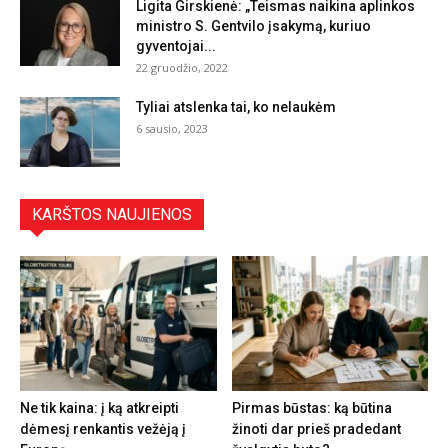
Ligita Girskienė: „Teismas naikina aplinkos
ministro S. Gentvilo įsakymą, kuriuo
gyventojai...
22 gruodžio, 2022
Tyliai atslenka tai, ko nelaukėm
6 sausio, 2023
KARŠTOS NAUJIENOS
Ne tik kaina: į ką atkreipti
Pirmas būstas: ką būtina
dėmesį renkantis vežėją į
žinoti dar prieš pradedant