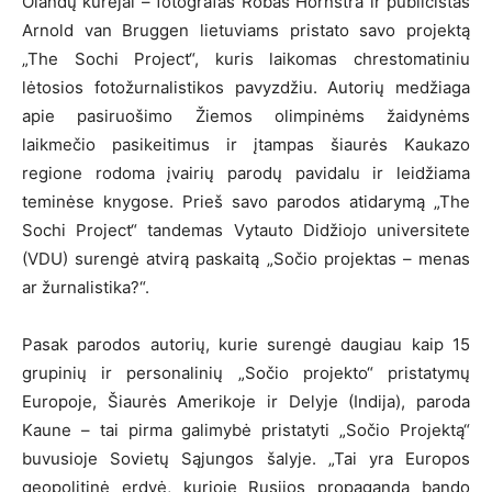
Olandų kūrėjai – fotografas Robas Hornstra ir publicistas
Arnold van Bruggen lietuviams pristato savo projektą
„The Sochi Project“, kuris laikomas chrestomatiniu
lėtosios fotožurnalistikos pavyzdžiu. Autorių medžiaga
apie pasiruošimo Žiemos olimpinėms žaidynėms
laikmečio pasikeitimus ir įtampas šiaurės Kaukazo
regione rodoma įvairių parodų pavidalu ir leidžiama
teminėse knygose. Prieš savo parodos atidarymą „The
Sochi Project“ tandemas Vytauto Didžiojo universitete
(VDU) surengė atvirą paskaitą „Sočio projektas – menas
ar žurnalistika?“.
Pasak parodos autorių, kurie surengė daugiau kaip 15
grupinių ir personalinių „Sočio projekto“ pristatymų
Europoje, Šiaurės Amerikoje ir Delyje (Indija), paroda
Kaune – tai pirma galimybė pristatyti „Sočio Projektą“
buvusioje Sovietų Sąjungos šalyje. „Tai yra Europos
geopolitinė erdvė, kurioje Rusijos propaganda bando