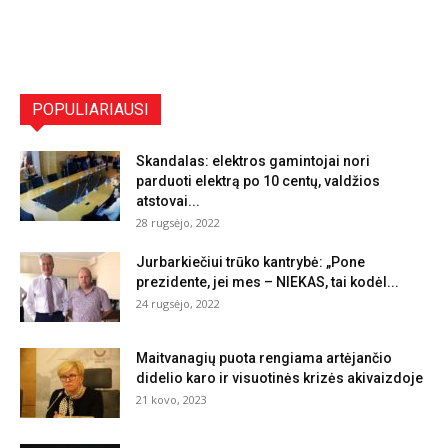
POPULIARIAUSI
Skandalas: elektros gamintojai nori
parduoti elektrą po 10 centų, valdžios
atstovai...
28 rugsėjo, 2022
Jurbarkiečiui trūko kantrybė: „Pone
prezidente, jei mes – NIEKAS, tai kodėl...
24 rugsėjo, 2022
Maitvanagių puota rengiama artėjančio
didelio karo ir visuotinės krizės akivaizdoje
21 kovo, 2023