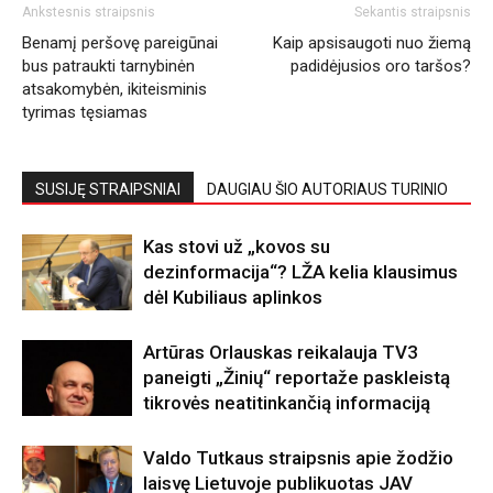
Ankstesnis straipsnis
Sekantis straipsnis
Benamį peršovę pareigūnai
Kaip apsisaugoti nuo žiemą
bus patraukti tarnybinėn
padidėjusios oro taršos?
atsakomybėn, ikiteisminis
tyrimas tęsiamas
SUSIJĘ STRAIPSNIAI
DAUGIAU ŠIO AUTORIAUS TURINIO
Kas stovi už „kovos su
dezinformacija“? LŽA kelia klausimus
dėl Kubiliaus aplinkos
Artūras Orlauskas reikalauja TV3
paneigti „Žinių“ reportaže paskleistą
tikrovės neatitinkančią informaciją
Valdo Tutkaus straipsnis apie žodžio
laisvę Lietuvoje publikuotas JAV