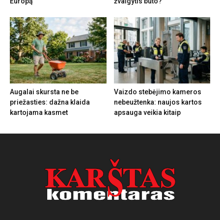
Europą
žvalgytis buto?
Augalai skursta ne be
Vaizdo stebėjimo kameros
priežasties: dažna klaida
nebeužtenka: naujos kartos
kartojama kasmet
apsauga veikia kitaip