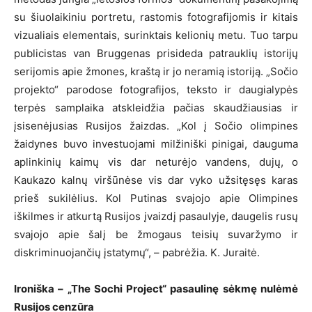
su šiuolaikiniu portretu, rastomis fotografijomis ir kitais
vizualiais elementais, surinktais kelionių metu. Tuo tarpu
publicistas van Bruggenas prisideda patrauklių istorijų
serijomis apie žmones, kraštą ir jo neramią istoriją. „Sočio
projekto“ parodose fotografijos, teksto ir daugialypės
terpės samplaika atskleidžia pačias skaudžiausias ir
įsisenėjusias Rusijos žaizdas. „Kol į Sočio olimpines
žaidynes buvo investuojami milžiniški pinigai, dauguma
aplinkinių kaimų vis dar neturėjo vandens, dujų, o
Kaukazo kalnų viršūnėse vis dar vyko užsitęsęs karas
prieš sukilėlius. Kol Putinas svajojo apie Olimpines
iškilmes ir atkurtą Rusijos įvaizdį pasaulyje, daugelis rusų
svajojo apie šalį be žmogaus teisių suvaržymo ir
diskriminuojančių įstatymų“, – pabrėžia. K. Juraitė.
Ironiška – „The Sochi Project“ pasaulinę sėkmę nulėmė
Rusijos cenzūra