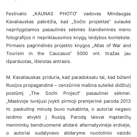
Festivalio „KAUNAS PHOTO“ vadovas Mindaugas
Kavaliauskas pabrėžia, kad „Sočio projektas“ sulaukė
neprilygstamos pasaulinės sėkmės šiandieninės meno
fotografijos ir nepriklausomos knygų leidybos kontekste.
Pirmasis pagrindinės projekto knygos „Atlas of War and
Tourism in the Caucasus“ 5000 vnt. tiražas jau
išparduotas, išleistas antrasis.
M. Kavaliauskas priduria, kad paradoksalu tai, kad būtent
Rusijos propagandinė – cenzūrinė mašina suteikė didžiulį
postūmį „The Sochi Project“ pasaulinei sėkmei.
„Maskvoje turėjusi įvykti pirmoji premjerinė paroda 2013
m. paskutinę minutę buvo nukabinta, o autoriai negavo
leidimo atvykti į Rusiją. Parodą laisvai mąstančių
menininkų bendruomenė atidarė alternatyvinėje erdvėje,
o autoriai sudalyvavo atidaryme nuotolinio vaizdo