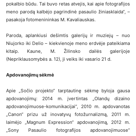
pokalbio būdu. Tai buvo retas atvejis, kai apie fotografijos
meno parodą kalbėjo pagrindinė pasaulio žiniasklaida“, –
pasakoja fotomenininkas M. Kavaliauskas.
Paroda, aplankiusi dešimtis galerijų ir muziejų – nuo
Niujorko iki Delio – kiekvienoje meno erdvėje pateikiama
kitaip. Kaune, M. Žilinsko dailės galerijoje
(Nepriklausomybės a. 12), ji veiks iki vasario 21 d.
Apdovanojimų sėkmė
Apie „Sočio projekto“ tarptautinę sėkmę byloja gausa
apdovanojimų: 2014 m. įvertintas „Olandų dizaino
apdovanojimuose-komunikacijai“, 2010 m. apdovanotas
„Canon“ prizu už inovatyvų fotožurnalizmą, 2011 m.
laimėjo „Magnum Expression“ apdovanojimą, 2012 m.
„Sony Pasaulio fotografijos apdovanojimuose“