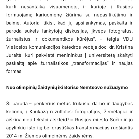
kurti nesantaiką visuomenėje, ir kurioje į Rusijos
formuojamą kariuomenę žiūrima su nepasitikėjimu ir
baime. Autoriai tikisi, kad jų apsilankymas, paskaita ir
paroda sukels lankytojų diskusijas, įkvėps fotografus,
žurnalistus ir dokumentikos kūrėjus“, – teigia VDU
Viešosios komunikacijos katedros vedėja doc. dr. Kristina
Juraitė, kuri pakvietė menininkus į universitetą skaityti
paskaitą apie žurnalistikos „transformacijas“ ir naujas
formas.
Nuo olimpinių žaidynių iki Boriso Nemtsovo nužudymo
Ši paroda – penkerius metus trukusio darbo ir daugybės
kelionių į Kaukazą rezultatas: fotografijos, žemėlapiai ir
aiškinamieji tekstai atskleidžia Rusijos miesto Sočio ir jo
apylinkių istoriją bei drastiškas transformacijas ruošiantis
2014 m. Žiemos olimpinėms žaidynėms.