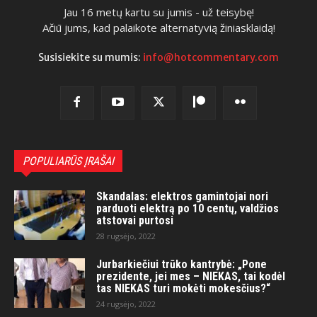
Jau 16 metų kartu su jumis - už teisybę!
Ačiū jums, kad palaikote alternatyvią žiniasklaidą!
Susisiekite su mumis:
info@hotcommentary.com
POPULIARŪS ĮRAŠAI
Skandalas: elektros gamintojai nori
parduoti elektrą po 10 centų, valdžios
atstovai purtosi
28 rugsėjo, 2022
Jurbarkiečiui trūko kantrybė: „Pone
prezidente, jei mes – NIEKAS, tai kodėl
tas NIEKAS turi mokėti mokesčius?“
24 rugsėjo, 2022