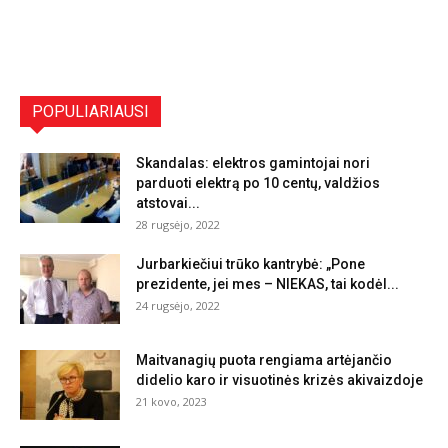
POPULIARIAUSI
Skandalas: elektros gamintojai nori
parduoti elektrą po 10 centų, valdžios
atstovai...
28 rugsėjo, 2022
Jurbarkiečiui trūko kantrybė: „Pone
prezidente, jei mes – NIEKAS, tai kodėl...
24 rugsėjo, 2022
Maitvanagių puota rengiama artėjančio
didelio karo ir visuotinės krizės akivaizdoje
21 kovo, 2023