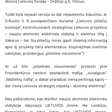
Atviros Lietuvos fondas – Didžioji g.5, Vilnius.
Todėl kyla nejauki versija su dar nejaukesniu klausimu: ar
D.Kuolio ir R.Juozapavičiaus kuriama „Lietuvos piliečių
komisija“, kontroliuosianti strateginius Lietuvos projektus
– naujos atominės elektrinės statybą ir elektros tiltą į
Vakarus – bei šių piliečių noras gauti išsamią informaciją
apie šį projektą nėra elementarus šnipinėjimas svetimai
valstybei, prisidengus „pilietine visuomene“?
Ar už šito „pilietinės visuomenės“ protesto prie
Prezidentūros nestovi tarptautinė mafija, „suvalgiusi“
„Mažeikių naftą“, o dabar praradusi vieną pelningą kąsnį –
dar vieną Lietuvos strateginį objektą – atominę elektrinę?
Nes pažiūrėkime, kas atsitiko: naujos atominės elektrinės
statyboje dalyvauja LIETUVOS įmonė. Ne Lenkijos,
Prancūzijos ar kitos šalies, bet LIETUVOS įmonė,