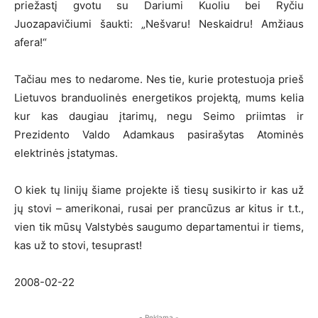
priežastį gvotu su Dariumi Kuoliu bei Ryčiu
Juozapavičiumi šaukti: „Nešvaru! Neskaidru! Amžiaus
afera!“
Tačiau mes to nedarome. Nes tie, kurie protestuoja prieš
Lietuvos branduolinės energetikos projektą, mums kelia
kur kas daugiau įtarimų, negu Seimo priimtas ir
Prezidento Valdo Adamkaus pasirašytas Atominės
elektrinės įstatymas.
O kiek tų linijų šiame projekte iš tiesų susikirto ir kas už
jų stovi – amerikonai, rusai per prancūzus ar kitus ir t.t.,
vien tik mūsų Valstybės saugumo departamentui ir tiems,
kas už to stovi, tesuprast!
2008-02-22
- Reklama -