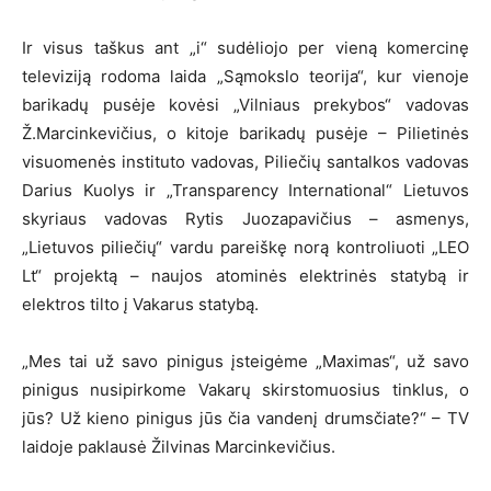
Ir visus taškus ant „i“ sudėliojo per vieną komercinę
televiziją rodoma laida „Sąmokslo teorija“, kur vienoje
barikadų pusėje kovėsi „Vilniaus prekybos“ vadovas
Ž.Marcinkevičius, o kitoje barikadų pusėje – Pilietinės
visuomenės instituto vadovas, Piliečių santalkos vadovas
Darius Kuolys ir „Transparency International“ Lietuvos
skyriaus vadovas Rytis Juozapavičius – asmenys,
„Lietuvos piliečių“ vardu pareiškę norą kontroliuoti „LEO
Lt“ projektą – naujos atominės elektrinės statybą ir
elektros tilto į Vakarus statybą.
„Mes tai už savo pinigus įsteigėme „Maximas“, už savo
pinigus nusipirkome Vakarų skirstomuosius tinklus, o
jūs? Už kieno pinigus jūs čia vandenį drumsčiate?“ – TV
laidoje paklausė Žilvinas Marcinkevičius.