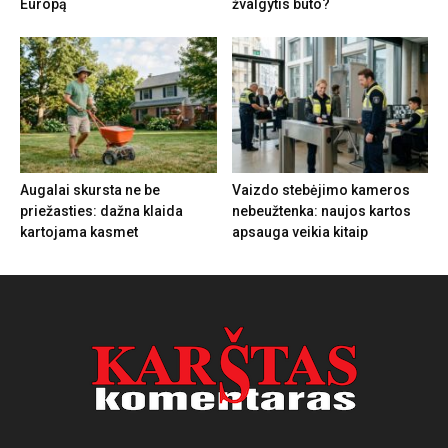
Europą
žvalgytis buto?
Augalai skursta ne be
Vaizdo stebėjimo kameros
priežasties: dažna klaida
nebeužtenka: naujos kartos
kartojama kasmet
apsauga veikia kitaip