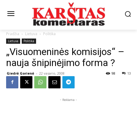
Pradžia
Lietuva
Politika
Lietuva
Politika
„Visuomeninės komisijos“ –
nauja šnipinėjimo forma ?
Giedrė Gorienė
-
22 vasario, 2008
98
13
- Reklama -