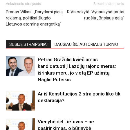
Ankstesnis straipsnis
Sekantis straipsnis
Pranas Vilkas: „Darydami pigią
R.Visockytė: Vyriausybė tautai
reklamą, politikai žlugdo
ruošia „Brisiaus galą“
Lietuvos atominę energetiką“
SUSIJĘ STRAIPSNIAI
DAUGIAU ŠIO AUTORIAUS TURINIO
Petras Gražulis kviečiamas
kandidatuoti į Lazdijų rajono merus:
išrinkus meru, jo vietą EP užimtų
Naglis Puteikis
Ar iš Konstitucijos 2 straipsnio liko tik
deklaracija?
Vienybė dėl Lietuvos – ne
pasirinkimas, o būtinybė