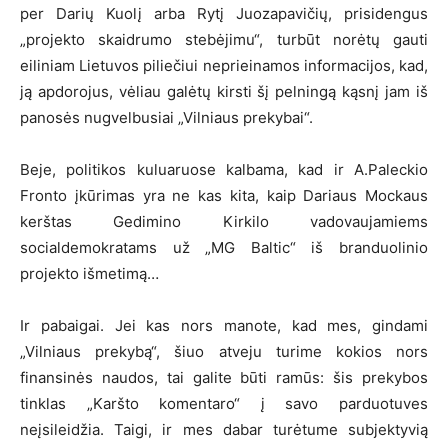
per Darių Kuolį arba Rytį Juozapavičių, prisidengus
„projekto skaidrumo stebėjimu“, turbūt norėtų gauti
eiliniam Lietuvos piliečiui neprieinamos informacijos, kad,
ją apdorojus, vėliau galėtų kirsti šį pelningą kąsnį jam iš
panosės nugvelbusiai „Vilniaus prekybai“.
Beje, politikos kuluaruose kalbama, kad ir A.Paleckio
Fronto įkūrimas yra ne kas kita, kaip Dariaus Mockaus
kerštas Gedimino Kirkilo vadovaujamiems
socialdemokratams už „MG Baltic“ iš branduolinio
projekto išmetimą…
Ir pabaigai. Jei kas nors manote, kad mes, gindami
„Vilniaus prekybą“, šiuo atveju turime kokios nors
finansinės naudos, tai galite būti ramūs: šis prekybos
tinklas „Karšto komentaro“ į savo parduotuves
neįsileidžia. Taigi, ir mes dabar turėtume subjektyvią