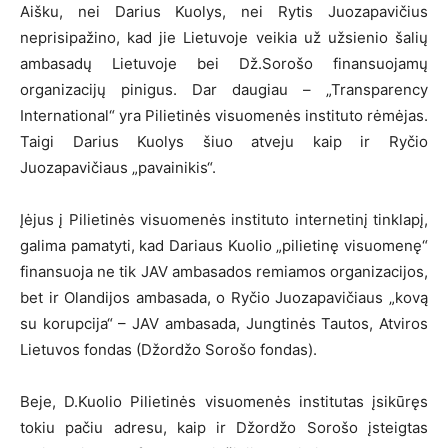
Aišku, nei Darius Kuolys, nei Rytis Juozapavičius
neprisipažino, kad jie Lietuvoje veikia už užsienio šalių
ambasadų Lietuvoje bei Dž.Sorošo finansuojamų
organizacijų pinigus. Dar daugiau – „Transparency
International“ yra Pilietinės visuomenės instituto rėmėjas.
Taigi Darius Kuolys šiuo atveju kaip ir Ryčio
Juozapavičiaus „pavainikis“.
Įėjus į Pilietinės visuomenės instituto internetinį tinklapį,
galima pamatyti, kad Dariaus Kuolio „pilietinę visuomenę“
finansuoja ne tik JAV ambasados remiamos organizacijos,
bet ir Olandijos ambasada, o Ryčio Juozapavičiaus „kovą
su korupcija“ – JAV ambasada, Jungtinės Tautos, Atviros
Lietuvos fondas (Džordžo Sorošo fondas).
Beje, D.Kuolio Pilietinės visuomenės institutas įsikūręs
tokiu pačiu adresu, kaip ir Džordžo Sorošo įsteigtas