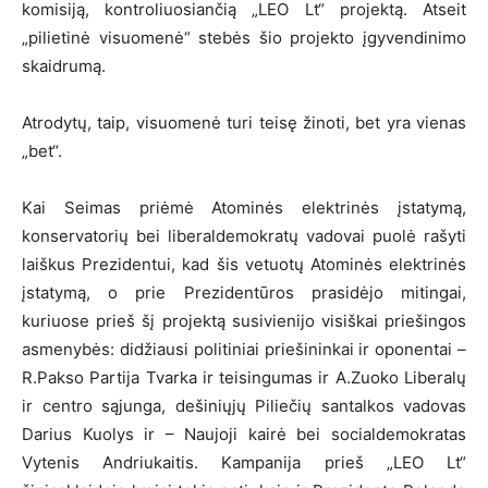
komisiją, kontroliuosiančią „LEO Lt“ projektą. Atseit
„pilietinė visuomenė“ stebės šio projekto įgyvendinimo
skaidrumą.
Atrodytų, taip, visuomenė turi teisę žinoti, bet yra vienas
„bet“.
Kai Seimas priėmė Atominės elektrinės įstatymą,
konservatorių bei liberaldemokratų vadovai puolė rašyti
laiškus Prezidentui, kad šis vetuotų Atominės elektrinės
įstatymą, o prie Prezidentūros prasidėjo mitingai,
kuriuose prieš šį projektą susivienijo visiškai priešingos
asmenybės: didžiausi politiniai priešininkai ir oponentai –
R.Pakso Partija Tvarka ir teisingumas ir A.Zuoko Liberalų
ir centro sąjunga, dešiniųjų Piliečių santalkos vadovas
Darius Kuolys ir – Naujoji kairė bei socialdemokratas
Vytenis Andriukaitis. Kampanija prieš „LEO Lt“