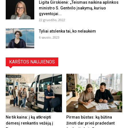
Ligita Girskienė: „Teismas naikina aplinkos
ministro S. Gentvilo įsakymą, kuriuo
gyventojai...
22 gruodžio, 2022
Tyliai atslenka tai, ko nelaukėm
6 sausio, 2023
KARŠTOS NAUJIENOS
Ne tik kaina: į ką atkreipti
Pirmas būstas: ką būtina
dėmesį renkantis vežėją į
žinoti dar prieš pradedant