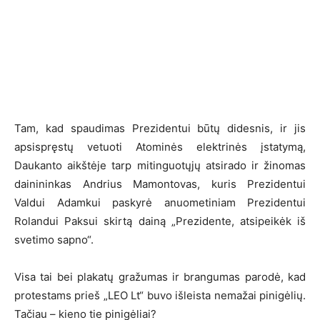
Tam, kad spaudimas Prezidentui būtų didesnis, ir jis
apsispręstų vetuoti Atominės elektrinės įstatymą,
Daukanto aikštėje tarp mitinguotųjų atsirado ir žinomas
dainininkas Andrius Mamontovas, kuris Prezidentui
Valdui Adamkui paskyrė anuometiniam Prezidentui
Rolandui Paksui skirtą dainą „Prezidente, atsipeikėk iš
svetimo sapno“.
Visa tai bei plakatų gražumas ir brangumas parodė, kad
protestams prieš „LEO Lt“ buvo išleista nemažai pinigėlių.
Tačiau – kieno tie pinigėliai?