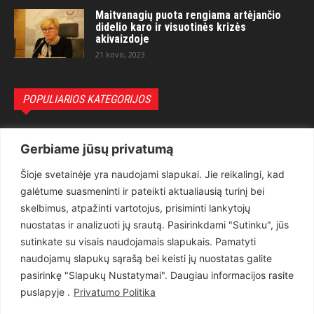
Maitvanagių puota rengiama artėjančio
didelio karo ir visuotinės krizės
akivaizdoje
21 kovo, 2023
POPULIARIOS KATEGORIJOS
Politika
3281
Gerbiame jūsų privatumą
Nuomonės
2174
Šioje svetainėje yra naudojami slapukai. Jie reikalingi, kad
Teisėsauga
1497
galėtume suasmeninti ir pateikti aktualiausią turinį bei
Aktualu
1373
skelbimus, atpažinti vartotojus, prisiminti lankytojų
Lietuva
619
nuostatas ir analizuoti jų srautą. Pasirinkdami "Sutinku", jūs
sutinkate su visais naudojamais slapukais. Pamatyti
Pasaulis
560
naudojamų slapukų sąrašą bei keisti jų nuostatas galite
Статьи на русском
282
pasirinkę "Slapukų Nustatymai". Daugiau informacijos rasite
Articles in english
160
puslapyje .
Privatumo Politika
Muzika
116