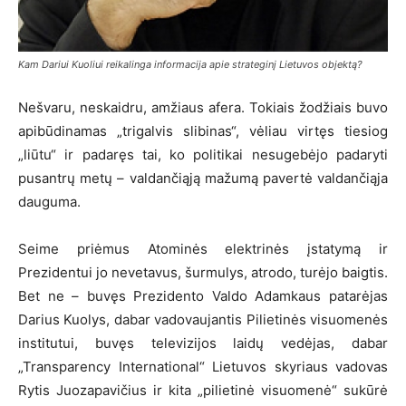
Kam Dariui Kuoliui reikalinga informacija apie strateginį Lietuvos objektą?
Nešvaru, neskaidru, amžiaus afera. Tokiais žodžiais buvo
apibūdinamas „trigalvis slibinas“, vėliau virtęs tiesiog
„liūtu“ ir padaręs tai, ko politikai nesugebėjo padaryti
pusantrų metų – valdančiąją mažumą pavertė valdančiąja
dauguma.
Seime priėmus Atominės elektrinės įstatymą ir
Prezidentui jo nevetavus, šurmulys, atrodo, turėjo baigtis.
Bet ne – buvęs Prezidento Valdo Adamkaus patarėjas
Darius Kuolys, dabar vadovaujantis Pilietinės visuomenės
institutui, buvęs televizijos laidų vedėjas, dabar
„Transparency International“ Lietuvos skyriaus vadovas
Rytis Juozapavičius ir kita „pilietinė visuomenė“ sukūrė