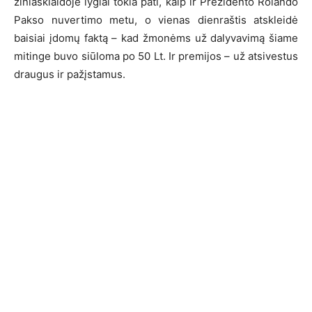
žiniasklaidoje lygiai tokia pati, kaip ir Prezidento Rolando
Pakso nuvertimo metu, o vienas dienraštis atskleidė
baisiai įdomų faktą – kad žmonėms už dalyvavimą šiame
mitinge buvo siūloma po 50 Lt. Ir premijos – už atsivestus
draugus ir pažįstamus.