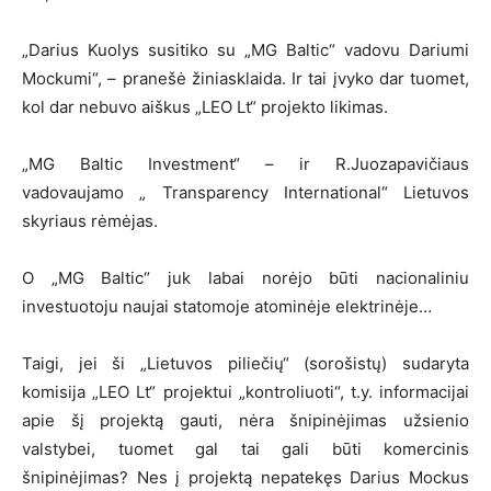
„Darius Kuolys susitiko su „MG Baltic“ vadovu Dariumi
Mockumi“, – pranešė žiniasklaida. Ir tai įvyko dar tuomet,
kol dar nebuvo aiškus „LEO Lt“ projekto likimas.
„MG Baltic Investment“ – ir R.Juozapavičiaus
vadovaujamo „ Transparency International“ Lietuvos
skyriaus rėmėjas.
O „MG Baltic“ juk labai norėjo būti nacionaliniu
investuotoju naujai statomoje atominėje elektrinėje…
Taigi, jei ši „Lietuvos piliečių“ (sorošistų) sudaryta
komisija „LEO Lt“ projektui „kontroliuoti“, t.y. informacijai
apie šį projektą gauti, nėra šnipinėjimas užsienio
valstybei, tuomet gal tai gali būti komercinis
šnipinėjimas? Nes į projektą nepatekęs Darius Mockus