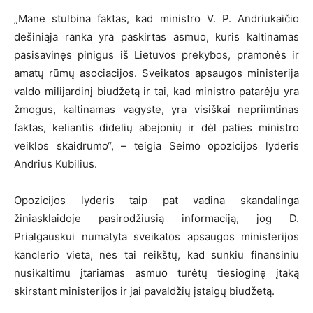
„Mane stulbina faktas, kad ministro V. P. Andriukaičio
dešiniąja ranka yra paskirtas asmuo, kuris kaltinamas
pasisavinęs pinigus iš Lietuvos prekybos, pramonės ir
amatų rūmų asociacijos. Sveikatos apsaugos ministerija
valdo milijardinį biudžetą ir tai, kad ministro patarėju yra
žmogus, kaltinamas vagyste, yra visiškai nepriimtinas
faktas, keliantis didelių abejonių ir dėl paties ministro
veiklos skaidrumo“, – teigia Seimo opozicijos lyderis
Andrius Kubilius.
Opozicijos lyderis taip pat vadina skandalinga
žiniasklaidoje pasirodžiusią informaciją, jog D.
Prialgauskui numatyta sveikatos apsaugos ministerijos
kanclerio vieta, nes tai reikštų, kad sunkiu finansiniu
nusikaltimu įtariamas asmuo turėtų tiesioginę įtaką
skirstant ministerijos ir jai pavaldžių įstaigų biudžetą.