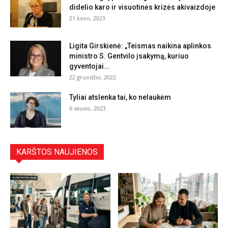
didelio karo ir visuotinės krizės akivaizdoje
21 kovo, 2023
Ligita Girskienė: „Teismas naikina aplinkos
ministro S. Gentvilo įsakymą, kuriuo
gyventojai...
22 gruodžio, 2022
Tyliai atslenka tai, ko nelaukėm
6 sausio, 2023
KARŠTOS NAUJIENOS