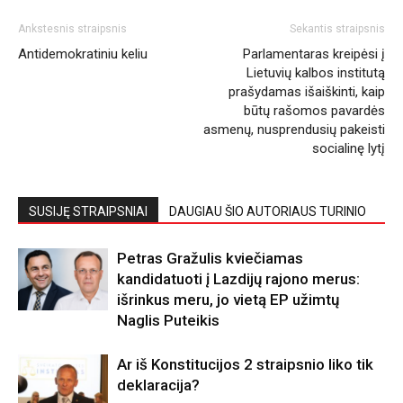
Ankstesnis straipsnis
Sekantis straipsnis
Antidemokratiniu keliu
Parlamentaras kreipėsi į
Lietuvių kalbos institutą
prašydamas išaiškinti, kaip
būtų rašomos pavardės
asmenų, nusprendusių pakeisti
socialinę lytį
SUSIJĘ STRAIPSNIAI
DAUGIAU ŠIO AUTORIAUS TURINIO
Petras Gražulis kviečiamas
kandidatuoti į Lazdijų rajono merus:
išrinkus meru, jo vietą EP užimtų
Naglis Puteikis
Ar iš Konstitucijos 2 straipsnio liko tik
deklaracija?