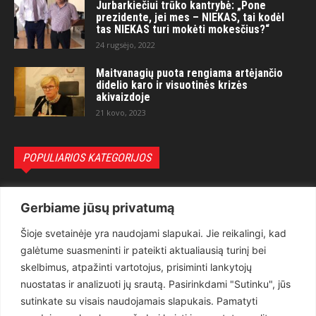
Jurbarkiečiui trūko kantrybė: „Pone
prezidente, jei mes – NIEKAS, tai kodėl
tas NIEKAS turi mokėti mokesčius?“
24 rugsėjo, 2022
Maitvanagių puota rengiama artėjančio
didelio karo ir visuotinės krizės
akivaizdoje
21 kovo, 2023
POPULIARIOS KATEGORIJOS
Politika
3281
Gerbiame jūsų privatumą
Nuomonės
2174
Šioje svetainėje yra naudojami slapukai. Jie reikalingi, kad
Teisėsauga
1497
galėtume suasmeninti ir pateikti aktualiausią turinį bei
Aktualu
1373
skelbimus, atpažinti vartotojus, prisiminti lankytojų
Lietuva
619
nuostatas ir analizuoti jų srautą. Pasirinkdami "Sutinku", jūs
sutinkate su visais naudojamais slapukais. Pamatyti
Pasaulis
560