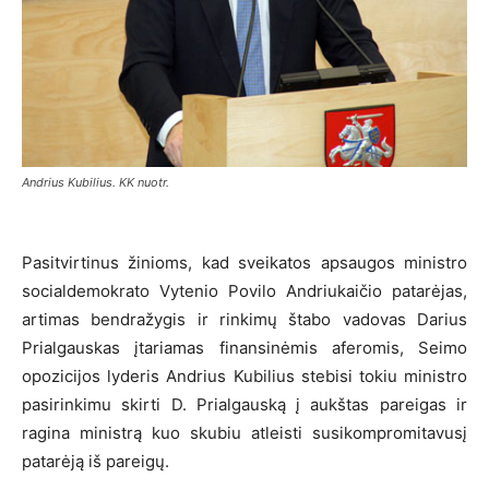
Andrius Kubilius. KK nuotr.
Pasitvirtinus žinioms, kad sveikatos apsaugos ministro
socialdemokrato Vytenio Povilo Andriukaičio patarėjas,
artimas bendražygis ir rinkimų štabo vadovas Darius
Prialgauskas įtariamas finansinėmis aferomis, Seimo
opozicijos lyderis Andrius Kubilius stebisi tokiu ministro
pasirinkimu skirti D. Prialgauską į aukštas pareigas ir
ragina ministrą kuo skubiu atleisti susikompromitavusį
patarėją iš pareigų.