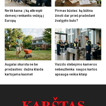
Ne tik kaina: į ką atkreipti
Pirmas būstas: ką būtina
dėmesį renkantis vežėją į
žinoti dar prieš pradedant
Europą
žvalgytis buto?
Augalai skursta ne be
Vaizdo stebėjimo kameros
priežasties: dažna klaida
nebeužtenka: naujos kartos
kartojama kasmet
apsauga veikia kitaip