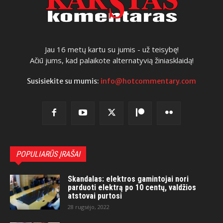
Jau 16 metų kartu su jumis - už teisybę!
Ačiū jums, kad palaikote alternatyvią žiniasklaidą!
Susisiekite su mumis:
info@hotcommentary.com
POPULIARŪS ĮRAŠAI
Skandalas: elektros gamintojai nori
parduoti elektrą po 10 centų, valdžios
atstovai purtosi
28 rugsėjo, 2022