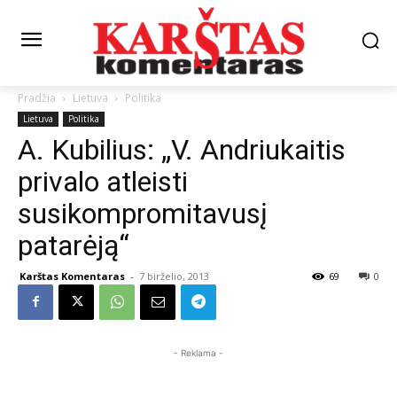
Pradžia
Lietuva
Politika
Lietuva
Politika
A. Kubilius: „V. Andriukaitis
privalo atleisti
susikompromitavusį
patarėją“
Karštas Komentaras
-
7 birželio, 2013
69
0
- Reklama -