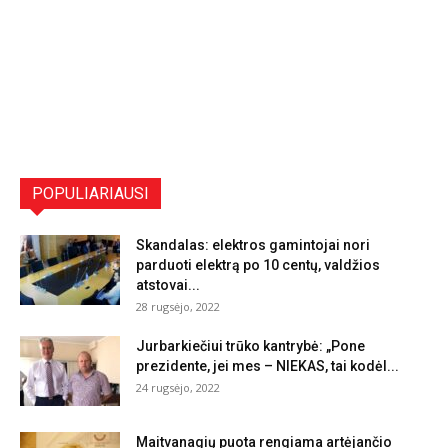
POPULIARIAUSI
Skandalas: elektros gamintojai nori
parduoti elektrą po 10 centų, valdžios
atstovai...
28 rugsėjo, 2022
Jurbarkiečiui trūko kantrybė: „Pone
prezidente, jei mes – NIEKAS, tai kodėl...
24 rugsėjo, 2022
Maitvanagių puota rengiama artėjančio