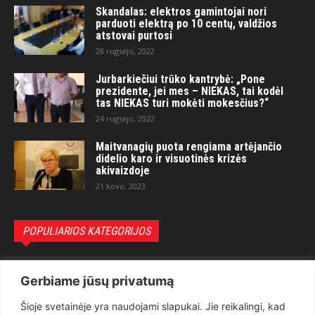
Skandalas: elektros gamintojai nori
parduoti elektrą po 10 centų, valdžios
atstovai purtosi
28 rugsėjo, 2022
Jurbarkiečiui trūko kantrybė: „Pone
prezidente, jei mes – NIEKAS, tai kodėl
tas NIEKAS turi mokėti mokesčius?“
24 rugsėjo, 2022
Maitvanagių puota rengiama artėjančio
didelio karo ir visuotinės krizės
akivaizdoje
21 kovo, 2023
POPULIARIOS KATEGORIJOS
Politika
3281
Gerbiame jūsų privatumą
Nuomonės
2174
Šioje svetainėje yra naudojami slapukai. Jie reikalingi, kad
Teisėsauga
1497