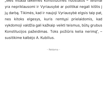
„Mes visada laikėmės konstitucinės nuostatos – teismai
yra nepriklausomi ir Vyriausybė ar politikai negali kištis į
jų darbą. Tikimės, kad ir naujoji Vyriausybė elgsis taip pat,
nes kitoks elgesys, kuris remtųsi prielaidomis, kad
vykdomoji valdžia gali kažkaip veikti teismus, būtų grubus
Konstitucijos pažeidimas. Toks požiūris kelia nerimą“, –
susitikime kalbėjo A. Kubilius.
- Reklama -