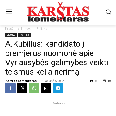
Pradžia
Lietuva
Politika
Lietuva
Politika
A.Kubilius: kandidato į
premjerus nuomonė apie
Vyriausybės galimybes veikti
teismus kelia nerimą
Karštas Komentaras
-
21 lapkričio, 2012
38
10
- Reklama -