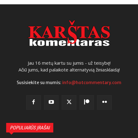
Jau 16 metų kartu su jumis - už teisybę!
Ačiū jums, kad palaikote alternatyvią žiniasklaidą!
Susisiekite su mumis:
info@hotcommentary.com
POPULIARŪS ĮRAŠAI