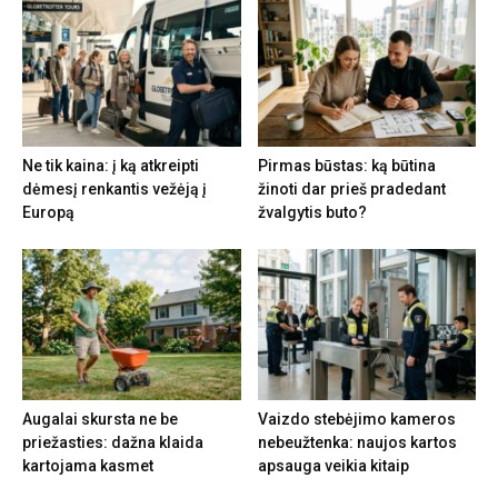
Ne tik kaina: į ką atkreipti
Pirmas būstas: ką būtina
dėmesį renkantis vežėją į
žinoti dar prieš pradedant
Europą
žvalgytis buto?
Augalai skursta ne be
Vaizdo stebėjimo kameros
priežasties: dažna klaida
nebeužtenka: naujos kartos
kartojama kasmet
apsauga veikia kitaip