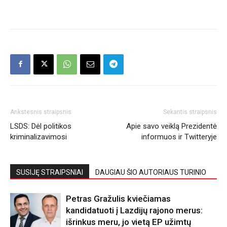
Ankstesnis straipsnis
Sekantis straipsnis
LSDS: Dėl politikos
Apie savo veiklą Prezidentė
kriminalizavimosi
informuos ir Twitteryje
SUSIJĘ STRAIPSNIAI
DAUGIAU ŠIO AUTORIAUS TURINIO
Petras Gražulis kviečiamas
kandidatuoti į Lazdijų rajono merus:
išrinkus meru, jo vietą EP užimtų