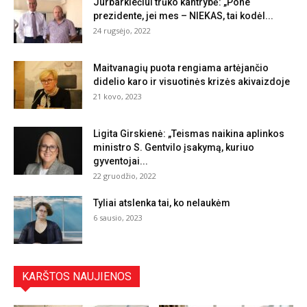
Jurbarkiečiui trūko kantrybė: „Pone
prezidente, jei mes – NIEKAS, tai kodėl...
24 rugsėjo, 2022
Maitvanagių puota rengiama artėjančio
didelio karo ir visuotinės krizės akivaizdoje
21 kovo, 2023
Ligita Girskienė: „Teismas naikina aplinkos
ministro S. Gentvilo įsakymą, kuriuo
gyventojai...
22 gruodžio, 2022
Tyliai atslenka tai, ko nelaukėm
6 sausio, 2023
KARŠTOS NAUJIENOS