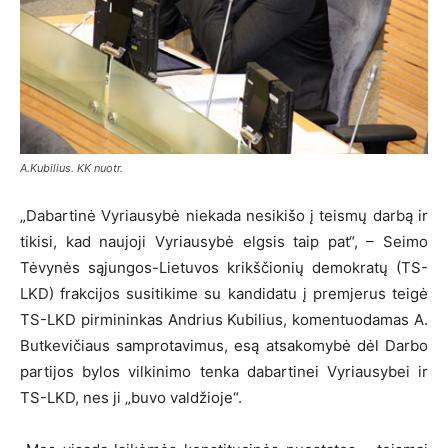
A.Kubilius. KK nuotr.
„Dabartinė Vyriausybė niekada nesikišo į teismų darbą ir
tikisi, kad naujoji Vyriausybė elgsis taip pat“, – Seimo
Tėvynės sąjungos-Lietuvos krikščionių demokratų (TS-
LKD) frakcijos susitikime su kandidatu į premjerus teigė
TS-LKD pirmininkas Andrius Kubilius, komentuodamas A.
Butkevičiaus samprotavimus, esą atsakomybė dėl Darbo
partijos bylos vilkinimo tenka dabartinei Vyriausybei ir
TS-LKD, nes ji „buvo valdžioje“.