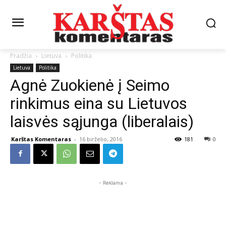
Pradžia
Lietuva
Politika
Lietuva
Politika
Agnė Zuokienė į Seimo
rinkimus eina su Lietuvos
laisvės sąjunga (liberalais)
Karštas Komentaras
-
16 birželio, 2016
181
0
- Reklama -