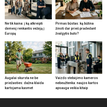
Ne tik kaina: į ką atkreipti
Pirmas būstas: ką būtina
dėmesį renkantis vežėją į
žinoti dar prieš pradedant
Europą
žvalgytis buto?
Augalai skursta ne be
Vaizdo stebėjimo kameros
priežasties: dažna klaida
nebeužtenka: naujos kartos
kartojama kasmet
apsauga veikia kitaip