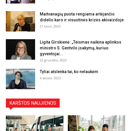
Maitvanagių puota rengiama artėjančio
didelio karo ir visuotinės krizės akivaizdoje
21 kovo, 2023
Ligita Girskienė: „Teismas naikina aplinkos
ministro S. Gentvilo įsakymą, kuriuo
gyventojai...
22 gruodžio, 2022
Tyliai atslenka tai, ko nelaukėm
6 sausio, 2023
KARŠTOS NAUJIENOS