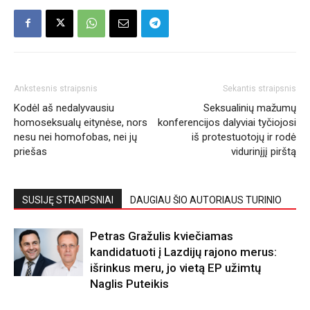
Ankstesnis straipsnis
Sekantis straipsnis
Kodėl aš nedalyvausiu
Seksualinių mažumų
homoseksualų eitynėse, nors
konferencijos dalyviai tyčiojosi
nesu nei homofobas, nei jų
iš protestuotojų ir rodė
priešas
vidurinįjį pirštą
SUSIJĘ STRAIPSNIAI
DAUGIAU ŠIO AUTORIAUS TURINIO
Petras Gražulis kviečiamas
kandidatuoti į Lazdijų rajono merus:
išrinkus meru, jo vietą EP užimtų
Naglis Puteikis