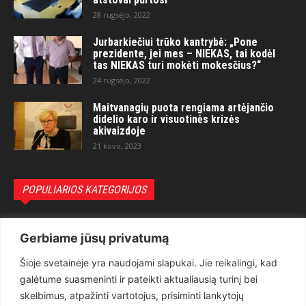
28 rugsėjo, 2022
Jurbarkiečiui trūko kantrybė: „Pone
prezidente, jei mes – NIEKAS, tai kodėl
tas NIEKAS turi mokėti mokesčius?“
24 rugsėjo, 2022
Maitvanagių puota rengiama artėjančio
didelio karo ir visuotinės krizės
akivaizdoje
21 kovo, 2023
POPULIARIOS KATEGORIJOS
Politika
3281
Gerbiame jūsų privatumą
Nuomonės
2174
Šioje svetainėje yra naudojami slapukai. Jie reikalingi, kad
Teisėsauga
1497
galėtume suasmeninti ir pateikti aktualiausią turinį bei
Aktualu
1373
skelbimus, atpažinti vartotojus, prisiminti lankytojų