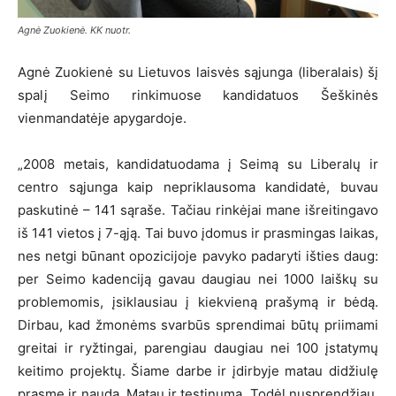
Agnė Zuokienė. KK nuotr.
Agnė Zuokienė su Lietuvos laisvės sąjunga (liberalais) šį
spalį Seimo rinkimuose kandidatuos Šeškinės
vienmandatėje apygardoje.
„2008 metais, kandidatuodama į Seimą su Liberalų ir
centro sąjunga kaip nepriklausoma kandidatė, buvau
paskutinė – 141 sąraše. Tačiau rinkėjai mane išreitingavo
iš 141 vietos į 7-ąją. Tai buvo įdomus ir prasmingas laikas,
nes netgi būnant opozicijoje pavyko padaryti išties daug:
per Seimo kadenciją gavau daugiau nei 1000 laiškų su
problemomis, įsiklausiau į kiekvieną prašymą ir bėdą.
Dirbau, kad žmonėms svarbūs sprendimai būtų priimami
greitai ir ryžtingai, parengiau daugiau nei 100 įstatymų
keitimo projektų. Šiame darbe ir įdirbyje matau didžiulę
prasmę ir naudą. Matau ir tęstinumą. Todėl nusprendžiau,