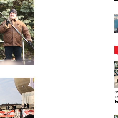
Ne
dė
Eu