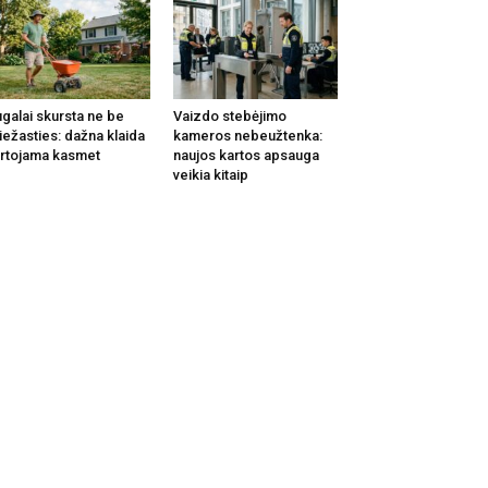
galai skursta ne be
Vaizdo stebėjimo
iežasties: dažna klaida
kameros nebeužtenka:
rtojama kasmet
naujos kartos apsauga
veikia kitaip