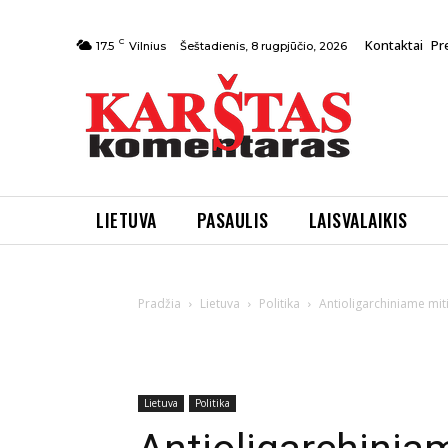
C
Kontaktai
Pr
Šeštadienis, 8 rugpjūčio, 2026
17.5
Vilnius
LIETUVA
PASAULIS
LAISVALAIKIS
Pradžia
Lietuva
Politika
Antioligarchiniame miti
Lietuva
Politika