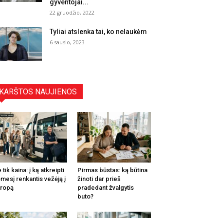
gyventojai...
22 gruodžio, 2022
Tyliai atslenka tai, ko nelaukėm
6 sausio, 2023
KARŠTOS NAUJIENOS
 tik kaina: į ką atkreipti
Pirmas būstas: ką būtina
mesį renkantis vežėją į
žinoti dar prieš
ropą
pradedant žvalgytis
buto?