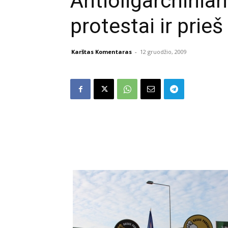
Antioligarchinia
protestai ir prieš
Karštas Komentaras
-
12 gruodžio, 2009