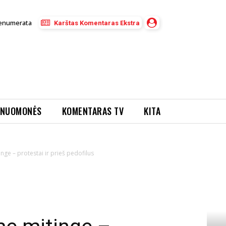
enumerata
Karštas Komentaras Ekstra
NUOMONĖS
KOMENTARAS TV
KITA
nge – protestai ir prieš pedofilus