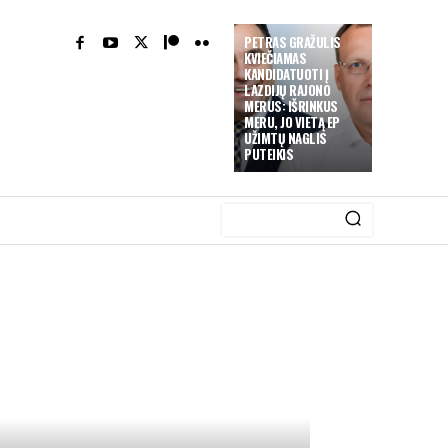
PETRAS GRAŽULIS
KVIEČIAMAS
KANDIDATUOTI Į
LAZDIJŲ RAJONO
MERUS: IŠRINKUS
MERU, JO VIETĄ EP
UŽIMTŲ NAGLIS
PUTEIKIS