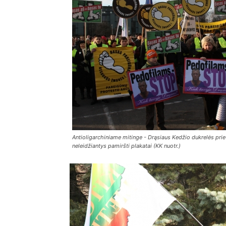
Antioligarchiniame mitinge - Drąsiaus Kedžio dukrelės pri
neleidžiantys pamiršti plakatai (KK nuotr.)