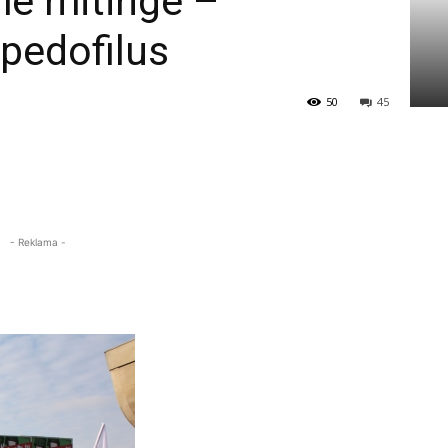
me mitinge –
 pedofilus
50
45
- Reklama -