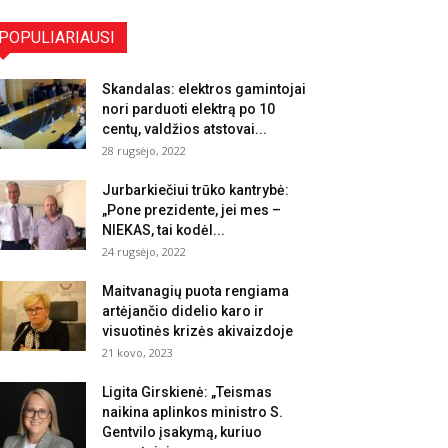
POPULIARIAUSI
Skandalas: elektros gamintojai
nori parduoti elektrą po 10
centų, valdžios atstovai...
28 rugsėjo, 2022
Jurbarkiečiui trūko kantrybė:
„Pone prezidente, jei mes –
NIEKAS, tai kodėl...
24 rugsėjo, 2022
Maitvanagių puota rengiama
artėjančio didelio karo ir
visuotinės krizės akivaizdoje
21 kovo, 2023
Ligita Girskienė: „Teismas
naikina aplinkos ministro S.
Gentvilo įsakymą, kuriuo