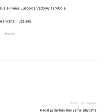
aus eilinėje Europos Vadovų Taryboje.
s vizitai į užsienį.
- Reklama -
Sekantis straipsnis
Pagal jų darbus bus jiems atlyginta