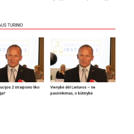
AUS TURINIO
tucijos 2 straipsnio liko
Vienybė dėl Lietuvos – ne
ija?
pasirinkimas, o būtinybė