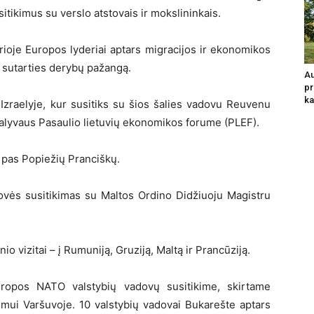
itikimus su verslo atstovais ir mokslininkais.
ioje Europos lyderiai aptars migracijos ir ekonomikos
 sutarties derybų pažangą.
Au
pr
ka
Izraelyje, kur susitiks su šios šalies vadovu Reuvenu
 dalyvaus Pasaulio lietuvių ekonomikos forume (PLEF).
s pas Popiežių Pranciškų.
ovės susitikimas su Maltos Ordino Didžiuoju Magistru
o vizitai – į Rumuniją, Gruziją, Maltą ir Prancūziją.
ropos NATO valstybių vadovų susitikime, skirtame
imui Varšuvoje. 10 valstybių vadovai Bukarešte aptars