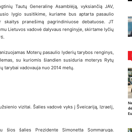
gtinių Tautų Generalinę Asamblėją, vyksiančią JAV,
usio lygio susitikime, kuriame bus aptarta pasaulio
r skaitys pranešimą pagrindiniuose debatuose. JT
imu Lietuvos vadovė dalyvaus renginyje, skirtame lyčių
ti.
ganizuojamas Moterų pasaulio lyderių tarybos renginys,
lemas, su kuriomis šiandien susiduria moterys Rytų
ių tarybai vadovauja nuo 2014 metų.
Ne
sienio vizitai. Šalies vadovė vyks į Šveicariją, Izraelį,
dė
Eu
 su šios šalies Prezidente Simonetta Sommaruga.