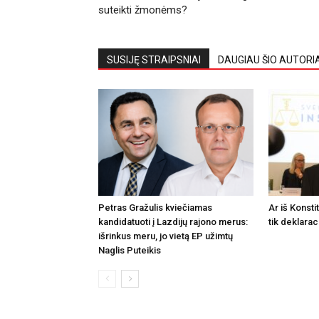
suteikti žmonėms?
SUSIJĘ STRAIPSNIAI
DAUGIAU ŠIO AUTORI
Petras Gražulis kviečiamas
Ar iš Konsti
kandidatuoti į Lazdijų rajono merus:
tik deklarac
išrinkus meru, jo vietą EP užimtų
Naglis Puteikis