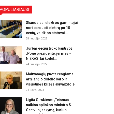
POPULIARIAUSI
Skandalas: elektros gamintojai
nori parduoti elektrą po 10
centų, valdžios atstovai...
28 rugsėjo, 2022
Jurbarkiečiui trūko kantrybė:
„Pone prezidente, jei mes –
NIEKAS, tai kodėl...
24 rugsėjo, 2022
Maitvanagių puota rengiama
artėjančio didelio karo ir
visuotinės krizės akivaizdoje
21 kovo, 2023
Ligita Girskienė: „Teismas
naikina aplinkos ministro S.
Gentvilo įsakymą, kuriuo