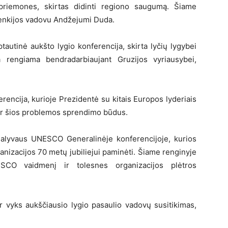
priemones, skirtas didinti regiono saugumą. Šiame
Lenkijos vadovu Andžejumi Duda.
tautinė aukšto lygio konferencija, skirta lyčių lygybei
 rengiama bendradarbiaujant Gruzijos vyriausybei,
encija, kurioje Prezidentė su kitais Europos lyderiais
 ir šios problemos sprendimo būdus.
 dalyvaus UNESCO Generalinėje konferencijoje, kurios
anizacijos 70 metų jubiliejui paminėti. Šiame renginyje
ESCO vaidmenį ir tolesnes organizacijos plėtros
r vyks aukščiausio lygio pasaulio vadovų susitikimas,