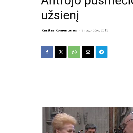
Antrojo pusmečio 
užsienį
Karštas Komentaras
-
8 rugpjūčio, 2015