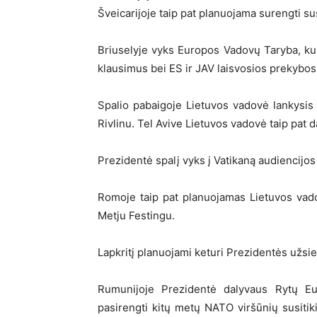
Šveicarijoje taip pat planuojama surengti sus
Briuselyje vyks Europos Vadovų Taryba, kur
klausimus bei ES ir JAV laisvosios prekybos
Spalio pabaigoje Lietuvos vadovė lankysis 
Rivlinu. Tel Avive Lietuvos vadovė taip pat
Prezidentė spalį vyks į Vatikaną audiencijo
Romoje taip pat planuojamas Lietuvos vad
Metju Festingu.
Lapkritį planuojami keturi Prezidentės užsieni
Rumunijoje Prezidentė dalyvaus Rytų Eu
pasirengti kitų metų NATO viršūnių susitik