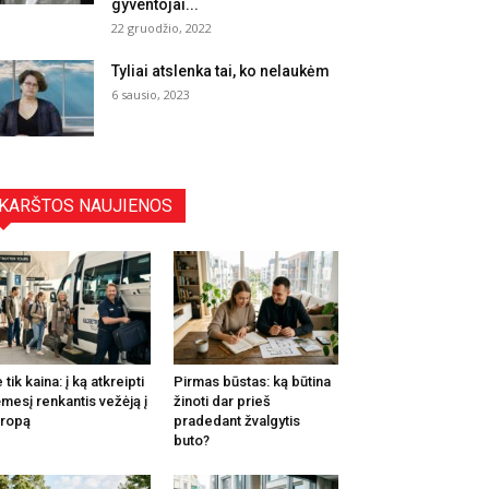
gyventojai...
22 gruodžio, 2022
Tyliai atslenka tai, ko nelaukėm
6 sausio, 2023
KARŠTOS NAUJIENOS
 tik kaina: į ką atkreipti
Pirmas būstas: ką būtina
mesį renkantis vežėją į
žinoti dar prieš
ropą
pradedant žvalgytis
buto?