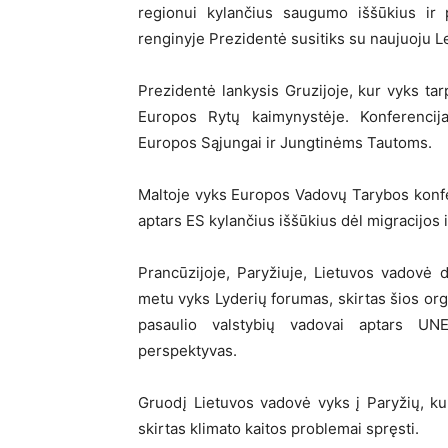
regionui kylančius saugumo iššūkius ir 
renginyje Prezidentė susitiks su naujuoju 
Prezidentė lankysis Gruzijoje, kur vyks tarp
Europos Rytų kaimynystėje. Konferencija
Europos Sąjungai ir Jungtinėms Tautoms.
Maltoje vyks Europos Vadovų Tarybos konfer
aptars ES kylančius iššūkius dėl migracijos
Prancūzijoje, Paryžiuje, Lietuvos vadovė
metu vyks Lyderių forumas, skirtas šios org
pasaulio valstybių vadovai aptars UN
perspektyvas.
Gruodį Lietuvos vadovė vyks į Paryžių, ku
skirtas klimato kaitos problemai spręsti.