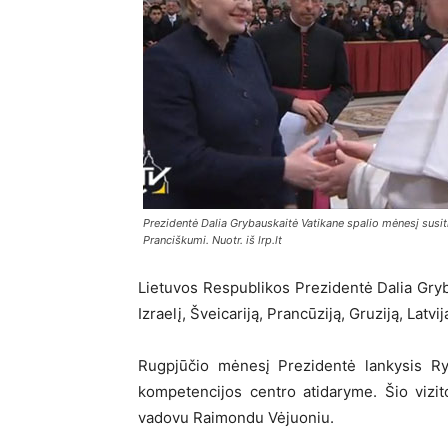
Prezidentė Dalia Grybauskaitė Vatikane spalio mėnesį susi
Pranciškumi. Nuotr. iš lrp.lt
Lietuvos Respublikos Prezidentė Dalia Gryba
Izraelį, Šveicariją, Prancūziją, Gruziją, Latvi
Rugpjūčio mėnesį Prezidentė lankysis Ry
kompetencijos centro atidaryme. Šio vizit
vadovu Raimondu Vėjuoniu.