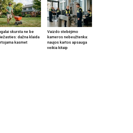
galai skursta ne be
Vaizdo stebėjimo
iežasties: dažna klaida
kameros nebeužtenka:
rtojama kasmet
naujos kartos apsauga
veikia kitaip