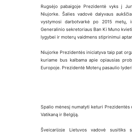
Rugsėjo pabaigoje Prezidentė vyks į Jun
Niujorke. Šalies vadovė dalyvaus aukščia
vystymosi darbotvarkė po 2015 metų, i
Generalinio sekretoriaus Ban Ki Muno kviet
lygybei ir moterų vaidmens stiprinimui aptar
Niujorke Prezidentės iniciatyva taip pat or
kuriame bus kalbama apie opiausias prob
Europoje. Prezidentė Moterų pasaulio lyder
Spalio mėnesį numatyti keturi Prezidentės už
Vatikaną ir Belgiją.
Šveicarijoje Lietuvos vadovė susitiks