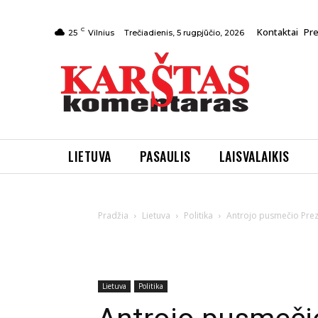
C
Kontaktai
Pr
Trečiadienis, 5 rugpjūčio, 2026
25
Vilnius
LIETUVA
PASAULIS
LAISVALAIKIS
Pradžia
Lietuva
Politika
Antrojo pusmečio Prezid
Lietuva
Politika