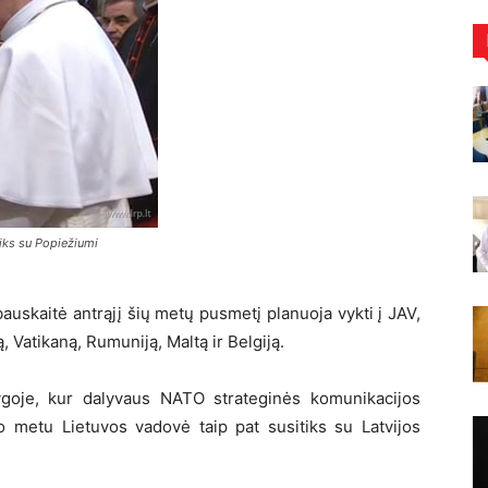
tiks su Popiežiumi
uskaitė antrąjį šių metų pusmetį planuoja vykti į JAV,
ją, Vatikaną, Rumuniją, Maltą ir Belgiją.
goje, kur dalyvaus NATO strateginės komunikacijos
o metu Lietuvos vadovė taip pat susitiks su Latvijos