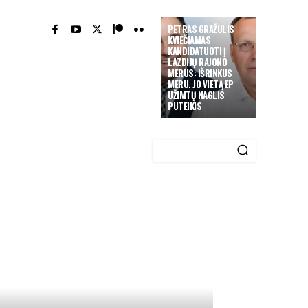
PETRAS GRAŽULIS
KVIEČIAMAS
KANDIDATUOTI Į
LAZDIJŲ RAJONO
MERUS: IŠRINKUS
MERU, JO VIETĄ EP
UŽIMTŲ NAGLIS
PUTEIKIS