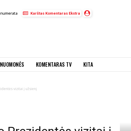
enumerata
Karštas Komentaras Ekstra
NUOMONĖS
KOMENTARAS TV
KITA
entės vizitai į užsienį