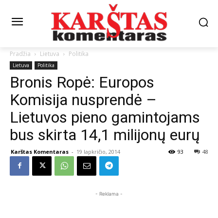
Pradžia
Lietuva
Politika
Lietuva
Politika
Bronis Ropė: Europos
Komisija nusprendė –
Lietuvos pieno gamintojams
bus skirta 14,1 milijonų eurų
Karštas Komentaras
-
19 lapkričio, 2014
93
48
- Reklama -