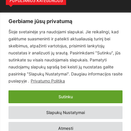
POPULIARIOS KATEGORIJOS
Politika
3281
Gerbiame jūsų privatumą
Nuomonės
2174
Šioje svetainėje yra naudojami slapukai. Jie reikalingi, kad
Teisėsauga
1497
galėtume suasmeninti ir pateikti aktualiausią turinį bei
Aktualu
1373
skelbimus, atpažinti vartotojus, prisiminti lankytojų
Lietuva
619
nuostatas ir analizuoti jų srautą. Pasirinkdami "Sutinku", jūs
sutinkate su visais naudojamais slapukais. Pamatyti
Pasaulis
560
naudojamų slapukų sąrašą bei keisti jų nuostatas galite
Статьи на русском
282
pasirinkę "Slapukų Nustatymai". Daugiau informacijos rasite
Articles in english
160
puslapyje .
Privatumo Politika
Muzika
116
Sutinku
Copyright © 2026 UAB „Goruva“. Visos teisės saugomos.
Slapukų Nustatymai
Kontaktai
Prenumerata
Privatumo Politika
Naudojimosi Taisyklės
Atmesti