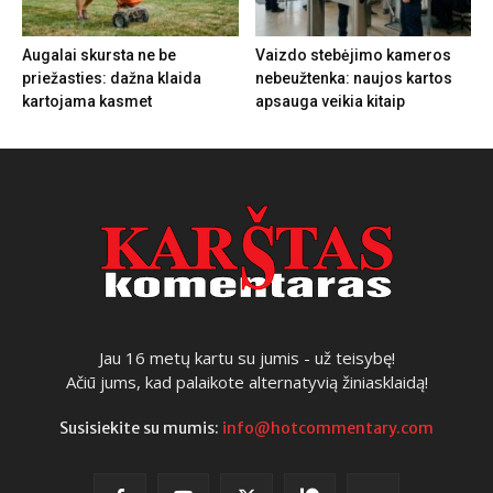
Augalai skursta ne be
Vaizdo stebėjimo kameros
priežasties: dažna klaida
nebeužtenka: naujos kartos
kartojama kasmet
apsauga veikia kitaip
Jau 16 metų kartu su jumis - už teisybę!
Ačiū jums, kad palaikote alternatyvią žiniasklaidą!
Susisiekite su mumis:
info@hotcommentary.com