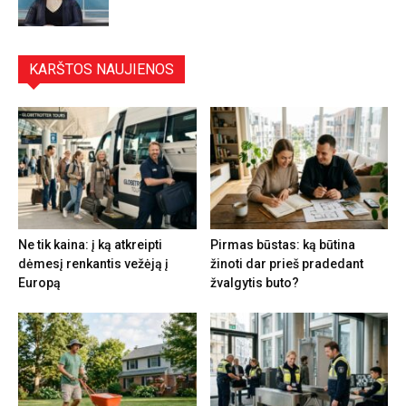
KARŠTOS NAUJIENOS
Ne tik kaina: į ką atkreipti
Pirmas būstas: ką būtina
dėmesį renkantis vežėją į
žinoti dar prieš pradedant
Europą
žvalgytis buto?