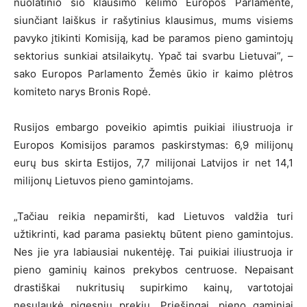
nuolatinio šio klausimo kėlimo Europos Parlamente,
siunčiant laiškus ir rašytinius klausimus, mums visiems
pavyko įtikinti Komisiją, kad be paramos pieno gamintojų
sektorius sunkiai atsilaikytų. Ypač tai svarbu Lietuvai”, –
sako Europos Parlamento Žemės ūkio ir kaimo plėtros
komiteto narys Bronis Ropė.
Rusijos embargo poveikio apimtis puikiai iliustruoja ir
Europos Komisijos paramos paskirstymas: 6,9 milijonų
eurų bus skirta Estijos, 7,7 milijonai Latvijos ir net 14,1
milijonų Lietuvos pieno gamintojams.
„Tačiau reikia nepamiršti, kad Lietuvos valdžia turi
užtikrinti, kad parama pasiektų būtent pieno gamintojus.
Nes jie yra labiausiai nukentėję. Tai puikiai iliustruoja ir
pieno gaminių kainos prekybos centruose. Nepaisant
drastiškai nukritusių supirkimo kainų, vartotojai
nesulaukė pigesnių prekių. Priešingai, pieno gaminiai