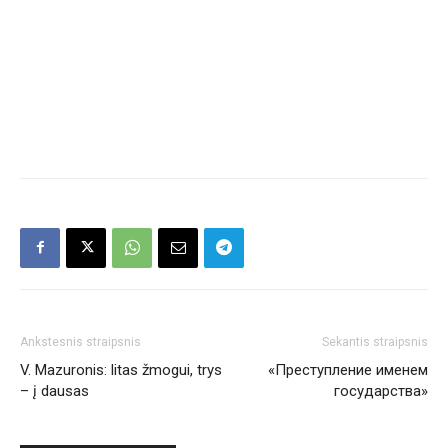
Ankstesnis straipsnis
Sekantis straipsnis
V. Mazuronis: litas žmogui, trys
«Преступление именем
– į dausas
государства»