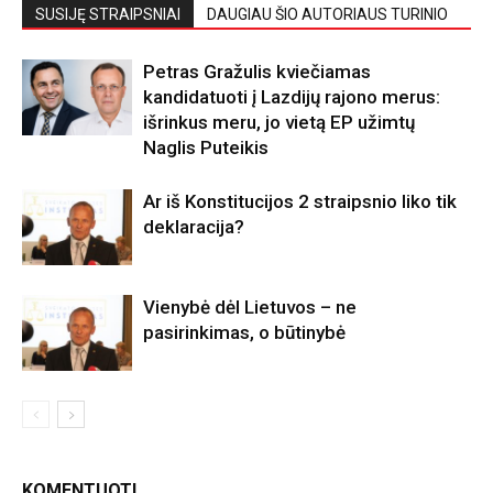
SUSIJĘ STRAIPSNIAI
DAUGIAU ŠIO AUTORIAUS TURINIO
Petras Gražulis kviečiamas
kandidatuoti į Lazdijų rajono merus:
išrinkus meru, jo vietą EP užimtų
Naglis Puteikis
Ar iš Konstitucijos 2 straipsnio liko tik
deklaracija?
Vienybė dėl Lietuvos – ne
pasirinkimas, o būtinybė
KOMENTUOTI