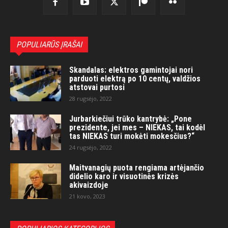
POPULIARŪS ĮRAŠAI
Skandalas: elektros gamintojai nori
parduoti elektrą po 10 centų, valdžios
atstovai purtosi
28 rugsėjo, 2022
Jurbarkiečiui trūko kantrybė: „Pone
prezidente, jei mes – NIEKAS, tai kodėl
tas NIEKAS turi mokėti mokesčius?“
24 rugsėjo, 2022
Maitvanagių puota rengiama artėjančio
didelio karo ir visuotinės krizės
akivaizdoje
21 kovo, 2023