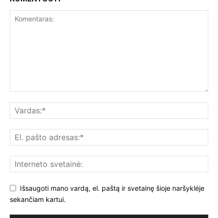
Išsaugoti mano vardą, el. paštą ir svetainę šioje naršyklėje
sekančiam kartui.