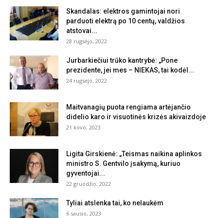
Skandalas: elektros gamintojai nori
parduoti elektrą po 10 centų, valdžios
atstovai...
28 rugsėjo, 2022
Jurbarkiečiui trūko kantrybė: „Pone
prezidente, jei mes – NIEKAS, tai kodėl...
24 rugsėjo, 2022
Maitvanagių puota rengiama artėjančio
didelio karo ir visuotinės krizės akivaizdoje
21 kovo, 2023
Ligita Girskienė: „Teismas naikina aplinkos
ministro S. Gentvilo įsakymą, kuriuo
gyventojai...
22 gruodžio, 2022
Tyliai atslenka tai, ko nelaukėm
6 sausio, 2023