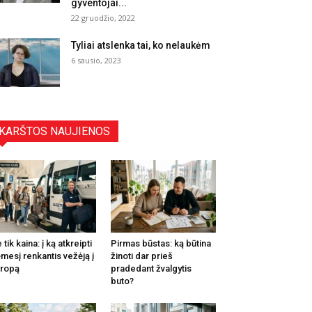
gyventojai...
22 gruodžio, 2022
Tyliai atslenka tai, ko nelaukėm
6 sausio, 2023
KARŠTOS NAUJIENOS
 tik kaina: į ką atkreipti
Pirmas būstas: ką būtina
mesį renkantis vežėją į
žinoti dar prieš
ropą
pradedant žvalgytis
buto?