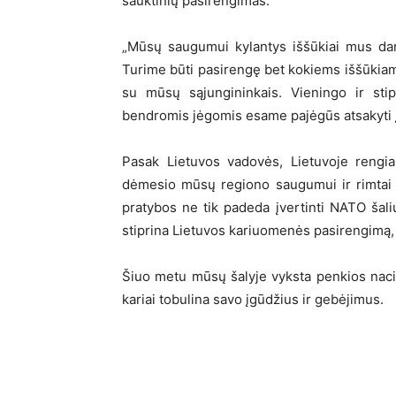
šauktinių pasirengimas.
„Mūsų saugumui kylantys iššūkiai mus dar
Turime būti pasirengę bet kokiems iššūkiam
su mūsų sąjungininkais. Vieningo ir st
bendromis jėgomis esame pajėgūs atsakyti į
Pasak Lietuvos vadovės, Lietuvoje rengi
dėmesio mūsų regiono saugumui ir rimtai 
pratybos ne tik padeda įvertinti NATO šalių
stiprina Lietuvos kariuomenės pasirengimą, 
Šiuo metu mūsų šalyje vyksta penkios nacio
kariai tobulina savo įgūdžius ir gebėjimus.