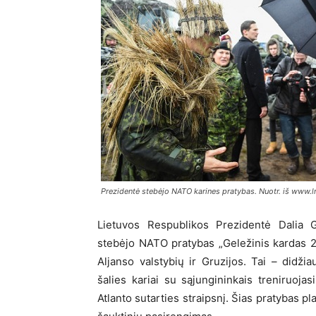
Prezidentė stebėjo NATO karines pratybas. Nuotr. iš www.lr
Lietuvos Respublikos Prezidentė Dalia 
stebėjo NATO pratybas „Geležinis kardas 20
Aljanso valstybių ir Gruzijos. Tai – didž
šalies kariai su sąjungininkais treniruojas
Atlanto sutarties straipsnį. Šias pratybas p