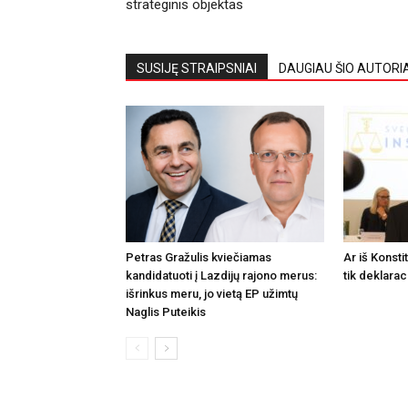
strateginis objektas
SUSIJĘ STRAIPSNIAI
DAUGIAU ŠIO AUTORI
Petras Gražulis kviečiamas
Ar iš Konsti
kandidatuoti į Lazdijų rajono merus:
tik deklarac
išrinkus meru, jo vietą EP užimtų
Naglis Puteikis