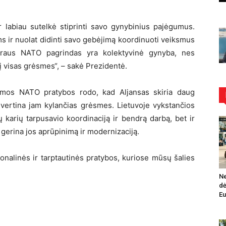
 labiau sutelkė stiprinti savo gynybinius pajėgumus.
s ir nuolat didinti savo gebėjimą koordinuoti veiksmus
ipraus NATO pagrindas yra kolektyvinė gynyba, nes
 visas grėsmes“, – sakė Prezidentė.
amos NATO pratybos rodo, kad Aljansas skiria daug
vertina jam kylančias grėsmes. Lietuvoje vykstančios
 karių tarpusavio koordinaciją ir bendrą darbą, bet ir
gerina jos aprūpinimą ir modernizaciją.
nalinės ir tarptautinės pratybos, kuriose mūsų šalies
Ne
dė
Eu