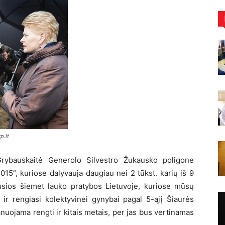
p.lt
Grybauskaitė Generolo Silvestro Žukausko poligone
15“, kuriose dalyvauja daugiau nei 2 tūkst. karių iš 9
iausios šiemet lauko pratybos Lietuvoje, kuriose mūsų
i ir rengiasi kolektyvinei gynybai pagal 5-ąjį Šiaurės
lanuojama rengti ir kitais metais, per jas bus vertinamas