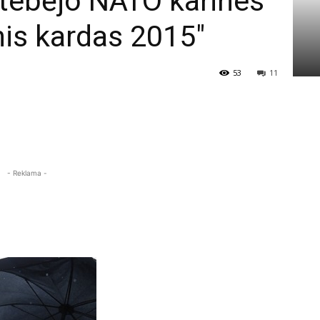
stebėjo NATO karines
nis kardas 2015″
53
11
- Reklama -