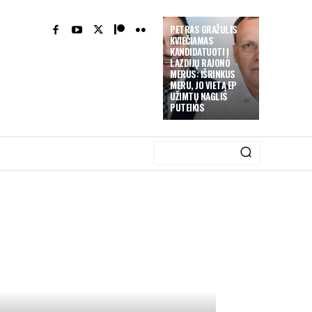
PETRAS GRAŽULIS
KVIEČIAMAS
KANDIDATUOTI Į
LAZDIJŲ RAJONO
MERUS: IŠRINKUS
MERU, JO VIETĄ EP
UŽIMTŲ NAGLIS
PUTEIKIS