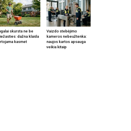
galai skursta ne be
Vaizdo stebėjimo
iežasties: dažna klaida
kameros nebeužtenka:
rtojama kasmet
naujos kartos apsauga
veikia kitaip