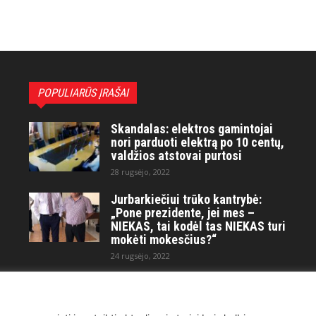
POPULIARŪS ĮRAŠAI
Skandalas: elektros gamintojai
nori parduoti elektrą po 10 centų,
valdžios atstovai purtosi
28 rugsėjo, 2022
Jurbarkiečiui trūko kantrybė:
„Pone prezidente, jei mes –
NIEKAS, tai kodėl tas NIEKAS turi
mokėti mokesčius?“
24 rugsėjo, 2022
Maitvanagių puota rengiama
artėjančio didelio karo ir
visuotinės krizės akivaizdoje