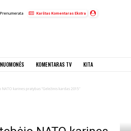
Prenumerata
Karštas Komentaras Ekstra
NUOMONĖS
KOMENTARAS TV
KITA
o NATO karines pratybas “Geležinis kardas 2015″