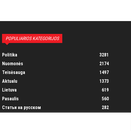
POPULIARIOS KATEGORIJOS
Politika
3281
Nuomonės
2174
Teisėsauga
1497
Aktualu
1373
Lietuva
619
Pasaulis
560
Статьи на русском
282
Articles in english
160
Muzika
116