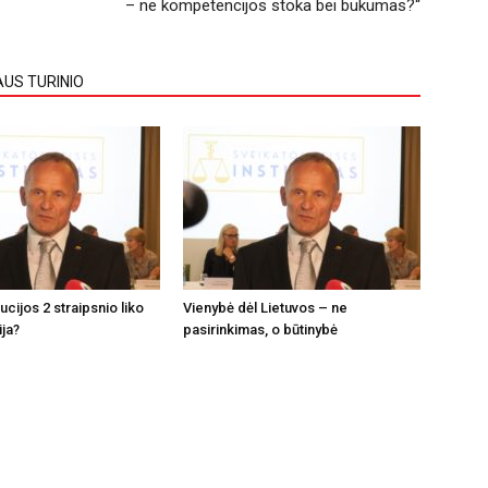
– ne kompetencijos stoka bei bukumas?“
AUS TURINIO
tucijos 2 straipsnio liko
Vienybė dėl Lietuvos – ne
ija?
pasirinkimas, o būtinybė