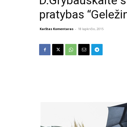
D.Grybauskaitė 
pratybas “Geleži
Karštas Komentaras
-
18 lapkričio, 2015