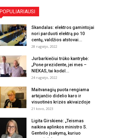
POPULIARIAUSI
Skandalas: elektros gamintojai
nori parduoti elektrą po 10
centų, valdžios atstovai...
28 rugsėjo, 2022
Jurbarkiečiui trūko kantrybė:
„Pone prezidente, jei mes –
NIEKAS, tai kodėl...
24 rugsėjo, 2022
Maitvanagių puota rengiama
artėjančio didelio karo ir
visuotinės krizės akivaizdoje
21 kovo, 2023
Ligita Girskienė: „Teismas
naikina aplinkos ministro S.
Gentvilo įsakymą, kuriuo