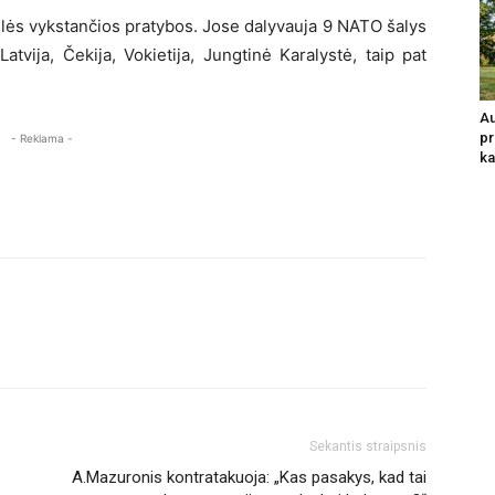
ilės vykstančios pratybos. Jose dalyvauja 9 NATO šalys
atvija, Čekija, Vokietija, Jungtinė Karalystė, taip pat
Au
pr
- Reklama -
ka
Sekantis straipsnis
A.Mazuronis kontratakuoja: „Kas pasakys, kad tai