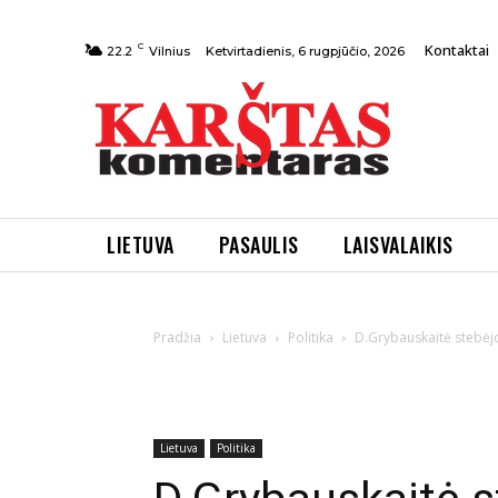
C
Kontaktai
Ketvirtadienis, 6 rugpjūčio, 2026
22.2
Vilnius
LIETUVA
PASAULIS
LAISVALAIKIS
Pradžia
Lietuva
Politika
D.Grybauskaitė stebėj
Lietuva
Politika