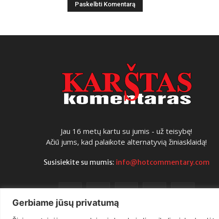
Jau 16 metų kartu su jumis - už teisybę!
Ačiū jums, kad palaikote alternatyvią žiniasklaidą!
Susisiekite su mumis:
info@hotcommentary.com
Gerbiame jūsų privatumą