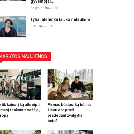
gyventojai...
22 gruodžio, 2022
Tyliai atslenka tai, ko nelaukėm
6 sausio, 2023
KARŠTOS NAUJIENOS
 tik kaina: į ką atkreipti
Pirmas būstas: ką būtina
mesį renkantis vežėją į
žinoti dar prieš
ropą
pradedant žvalgytis
buto?