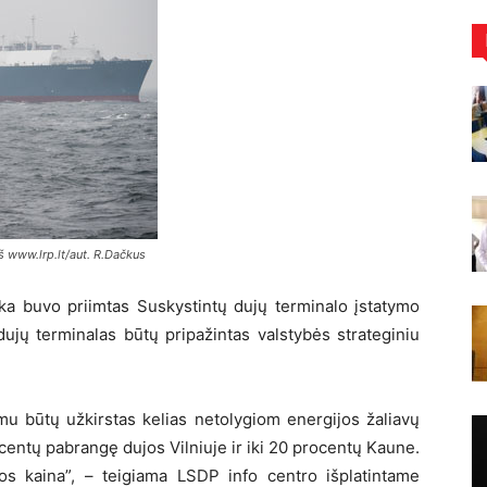
š www.lrp.lt/aut. R.Dačkus
ka buvo priimtas Suskystintų dujų terminalo įstatymo
dujų terminalas būtų pripažintas valstybės strateginiu
mu būtų užkirstas kelias netolygiom energijos žaliavų
centų pabrangę dujos Vilniuje ir iki 20 procentų Kaune.
mos kaina”, – teigiama LSDP info centro išplatintame