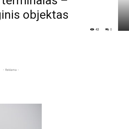
 terminalas –
ginis objektas
43
0
- Reklama -