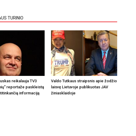
AUS TURINIO
auskas reikalauja TV3
Valdo Tutkaus straipsnis apie žodžio
nių“ reportaže paskleistą
laisvę Lietuvoje publikuotas JAV
titinkančią informaciją
žiniasklaidoje