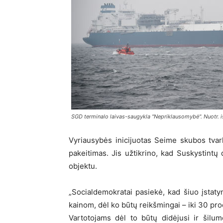
SGD terminalo laivas-saugykla "Nepriklausomybė". Nuotr. i
Vyriausybės inicijuotas Seime skubos tvar
pakeitimas. Jis užtikrino, kad Suskystintų 
objektu.
„Socialdemokratai pasiekė, kad šiuo įstaty
kainom, dėl ko būtų reikšmingai – iki 30 pro
Vartotojams dėl to būtų didėjusi ir šilu