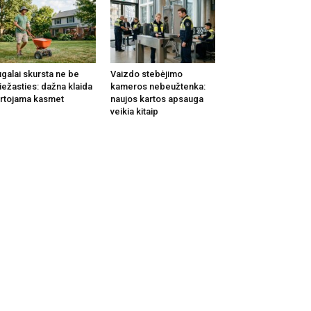
galai skursta ne be
Vaizdo stebėjimo
iežasties: dažna klaida
kameros nebeužtenka:
rtojama kasmet
naujos kartos apsauga
veikia kitaip