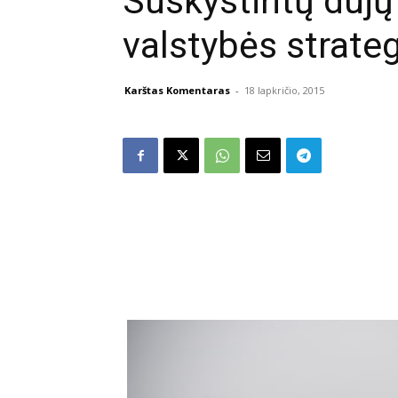
Suskystintų dujų
valstybės strate
Karštas Komentaras
-
18 lapkričio, 2015