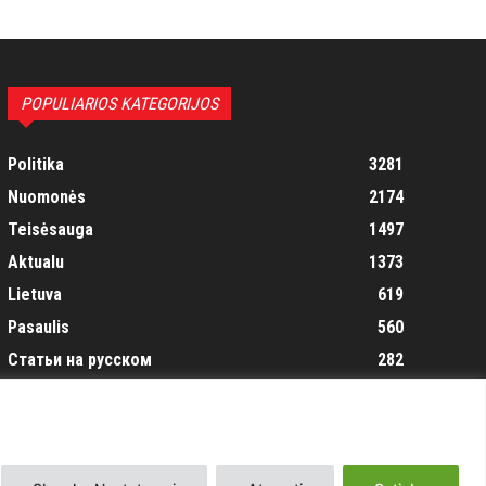
POPULIARIOS KATEGORIJOS
Politika
3281
Nuomonės
2174
Teisėsauga
1497
Aktualu
1373
Lietuva
619
Pasaulis
560
Статьи на русском
282
Articles in english
160
Muzika
116