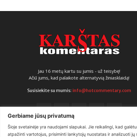
Jau 16 metų kartu su jumis - už teisybę!
Ačiū jums, kad palaikote alternatyvią žiniasklaidą!
Susisiekite su mumis:
info@hotcommentary.com
Gerbiame jūsų privatumą
Šioje svetainėje yra naudojami slapukai. Jie reikalingi, kad galėtu
atpažinti vartotojus, prisiminti lankytojų nuostatas ir analizuoti j