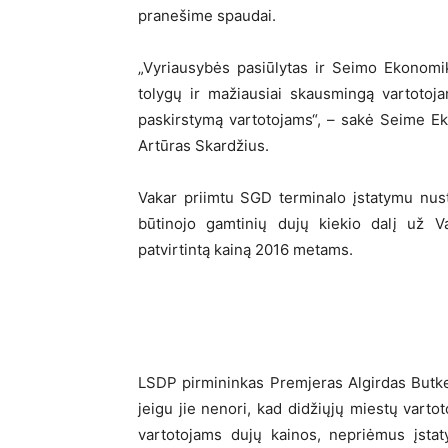
pranešime spaudai.
„Vyriausybės pasiūlytas ir Seimo Ekonomi
tolygų ir mažiausiai skausmingą vartotoj
paskirstymą vartotojams“, – sakė Seime E
Artūras Skardžius.
Vakar priimtu SGD terminalo įstatymu nust
būtinojo gamtinių dujų kiekio dalį už Va
patvirtintą kainą 2016 metams.
LSDP pirmininkas Premjeras Algirdas Butkev
jeigu jie nenori, kad didžiųjų miestų varto
vartotojams dujų kainos, nepriėmus įstat