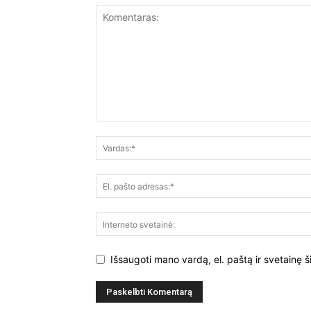
Išsaugoti mano vardą, el. paštą ir svetainę š