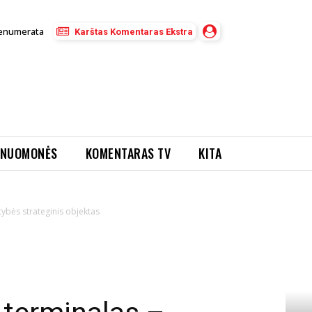
enumerata
Karštas Komentaras Ekstra
NUOMONĖS
KOMENTARAS TV
KITA
tybės strateginis objektas