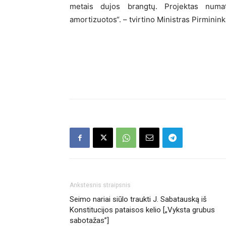
metais dujos brangtų. Projektas numa
amortizuotos“. – tvirtino Ministras Pirminink
Ankstesnis straipsnis
Seimo nariai siūlo traukti J. Sabatauską iš
Konstitucijos pataisos kelio [„Vyksta grubus
sabotažas”]