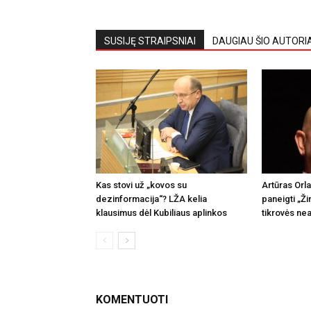
SUSIJĘ STRAIPSNIAI
DAUGIAU ŠIO AUTORI
Kas stovi už „kovos su
Artūras Orl
dezinformacija“? LŽA kelia
paneigti „Ži
klausimus dėl Kubiliaus aplinkos
tikrovės nea
KOMENTUOTI