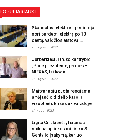
POPULIARIAUSI
Skandalas: elektros gamintojai
nori parduoti elektrą po 10
centų, valdžios atstovai...
28 rugsėjo, 2022
Jurbarkiečiui trūko kantrybė:
„Pone prezidente, jei mes –
NIEKAS, tai kodėl...
24 rugsėjo, 2022
Maitvanagių puota rengiama
artėjančio didelio karo ir
visuotinės krizės akivaizdoje
21 kovo, 2023
Ligita Girskienė: „Teismas
naikina aplinkos ministro S.
Gentvilo įsakymą, kuriuo