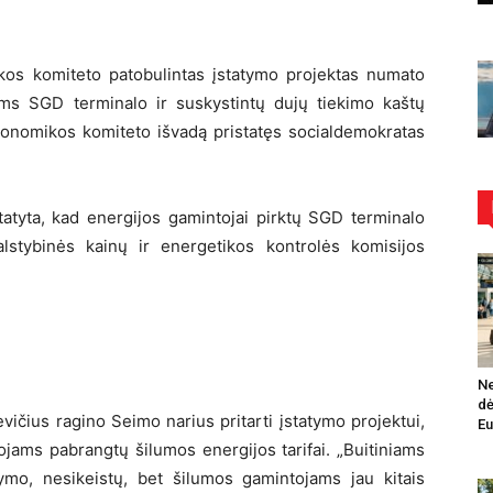
kos komiteto patobulintas įstatymo projektas numato
ams SGD terminalo ir suskystintų dujų tiekimo kaštų
konomikos komiteto išvadą pristatęs socialdemokratas
atyta, kad energijos gamintojai pirktų SGD terminalo
lstybinės kainų ir energetikos kontrolės komisijos
Ne
dė
ičius ragino Seimo narius pritarti įstatymo projektui,
Eu
tojams pabrangtų šilumos energijos tarifai. „Buitiniams
ymo, nesikeistų, bet šilumos gamintojams jau kitais