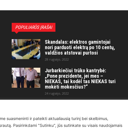
POPULIARŪS ĮRAŠAI
Skandalas: elektros gamintojai
nori parduoti elektrą po 10 centų,
valdžios atstovai purtosi
28 rugsėjo, 2022
Jurbarkiečiui trūko kantrybė:
„Pone prezidente, jei mes –
NIEKAS, tai kodėl tas NIEKAS turi
mokėti mokesčius?“
24 rugsėjo, 2022
Maitvanagių puota rengiama
artėjančio didelio karo ir
visuotinės krizės akivaizdoje
me suasmeninti ir pateikti aktualiausią turinį bei skelbimus,
21 kovo, 2023
ų srautą. Pasirinkdami "Sutinku", jūs sutinkate su visais naudojamais