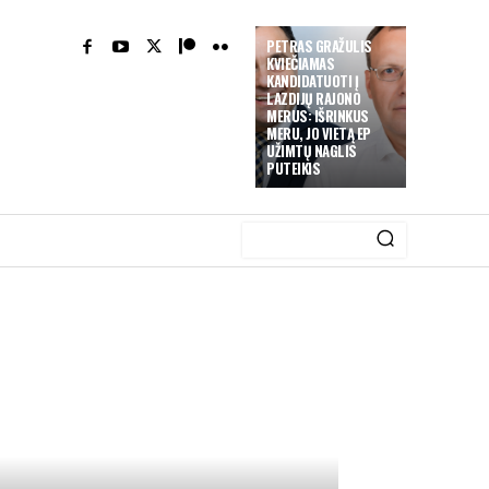
PETRAS GRAŽULIS
KVIEČIAMAS
KANDIDATUOTI Į
LAZDIJŲ RAJONO
MERUS: IŠRINKUS
MERU, JO VIETĄ EP
UŽIMTŲ NAGLIS
PUTEIKIS