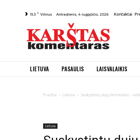
C
Kontaktai
Pr
Antradienis, 4 rugpjūčio, 2026
15.3
Vilnius
LIETUVA
PASAULIS
LAISVALAIKIS
Pradžia
Lietuva
Suskystintų dujų terminalas – vals
Lietuva