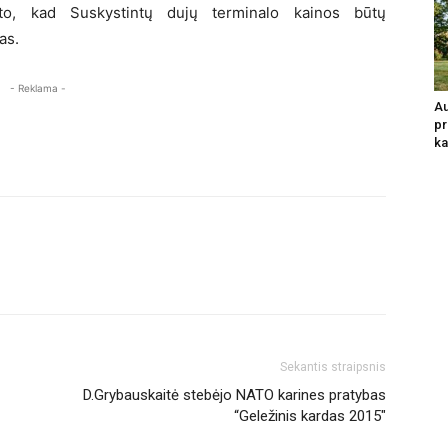
to, kad Suskystintų dujų terminalo kainos būtų
as.
- Reklama -
Au
pr
ka
Sekantis straipsnis
D.Grybauskaitė stebėjo NATO karines pratybas
“Geležinis kardas 2015″