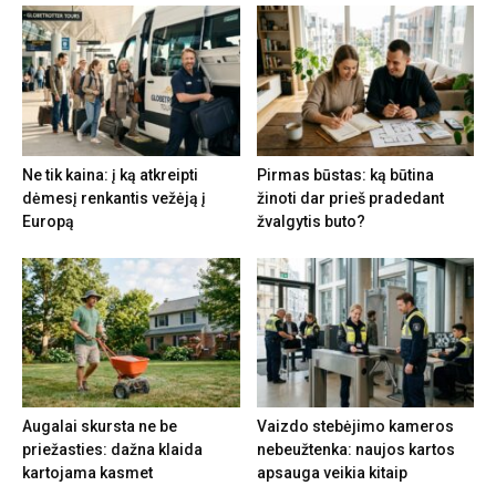
Ne tik kaina: į ką atkreipti
Pirmas būstas: ką būtina
dėmesį renkantis vežėją į
žinoti dar prieš pradedant
Europą
žvalgytis buto?
Augalai skursta ne be
Vaizdo stebėjimo kameros
priežasties: dažna klaida
nebeužtenka: naujos kartos
kartojama kasmet
apsauga veikia kitaip