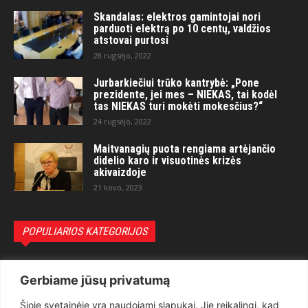
Skandalas: elektros gamintojai nori
parduoti elektrą po 10 centų, valdžios
atstovai purtosi
28 rugsėjo, 2022
Jurbarkiečiui trūko kantrybė: „Pone
prezidente, jei mes – NIEKAS, tai kodėl
tas NIEKAS turi mokėti mokesčius?“
24 rugsėjo, 2022
Maitvanagių puota rengiama artėjančio
didelio karo ir visuotinės krizės
akivaizdoje
21 kovo, 2023
POPULIARIOS KATEGORIJOS
Politika
3281
Gerbiame jūsų privatumą
Nuomonės
2174
Šioje svetainėje yra naudojami slapukai. Jie reikalingi, kad