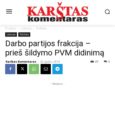
Pradžia
Lietuva
Politika
Lietuva
Politika
Darbo partijos frakcija –
prieš šildymo PVM didinimą
Karštas Komentaras
-
20 spalio, 2014
27
0
- Reklama -