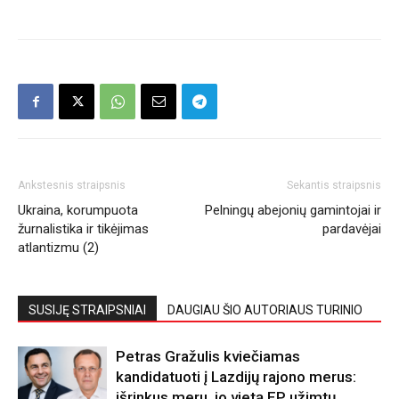
Ankstesnis straipsnis
Sekantis straipsnis
Ukraina, korumpuota
Pelningų abejonių gamintojai ir
žurnalistika ir tikėjimas
pardavėjai
atlantizmu (2)
SUSIJĘ STRAIPSNIAI
DAUGIAU ŠIO AUTORIAUS TURINIO
Petras Gražulis kviečiamas
kandidatuoti į Lazdijų rajono merus:
išrinkus meru, jo vietą EP užimtų