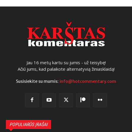
Jau 16 metų kartu su jumis - už teisybę!
Ačiū jums, kad palaikote alternatyvią žiniasklaidą!
Susisiekite su mumis:
info@hotcommentary.com
POPULIARŪS ĮRAŠAI