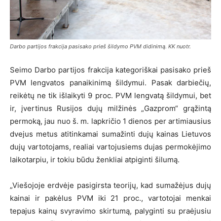
Darbo partijos frakcija pasisako prieš šildymo PVM didinimą. KK nuotr.
Seimo Darbo partijos frakcija kategoriškai pasisako prieš
PVM lengvatos panaikinimą šildymui. Pasak darbiečių,
reikėtų ne tik išlaikyti 9 proc. PVM lengvatą šildymui, bet
ir, įvertinus Rusijos dujų milžinės „Gazprom“ grąžintą
permoką, jau nuo š. m. lapkričio 1 dienos per artimiausius
dvejus metus atitinkamai sumažinti dujų kainas Lietuvos
dujų vartotojams, realiai vartojusiems dujas permokėjimo
laikotarpiu, ir tokiu būdu ženkliai atpiginti šilumą.
„Viešojoje erdvėje pasigirsta teorijų, kad sumažėjus dujų
kainai ir pakėlus PVM iki 21 proc., vartotojai menkai
tepajus kainų svyravimo skirtumą, palyginti su praėjusiu