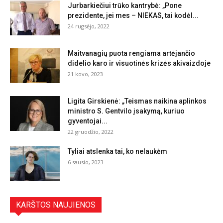
Jurbarkiečiui trūko kantrybė: „Pone
prezidente, jei mes – NIEKAS, tai kodėl...
24 rugsėjo, 2022
Maitvanagių puota rengiama artėjančio
didelio karo ir visuotinės krizės akivaizdoje
21 kovo, 2023
Ligita Girskienė: „Teismas naikina aplinkos
ministro S. Gentvilo įsakymą, kuriuo
gyventojai...
22 gruodžio, 2022
Tyliai atslenka tai, ko nelaukėm
6 sausio, 2023
KARŠTOS NAUJIENOS