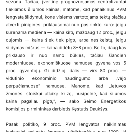
sezonu. Tačiau, įvertinę prognozuojamas centralizuotai
tiekiamos šilumos kainas, matome, kad panaikinus PVM
lengvatą šildymui, kone visiems vartotojams tektų plačiau
atverti pinigines, priklausomai nuo pasirinkto kuro: jeigu
kūrenama mediena — kaina kiltų maždaug 12 proc., jeigu
dujomis — kaina šiek tiek pigtų arba nesikeistų, jeigu
šildymas mišrus — kaina didėtų 3–8 proc. Be to, daug kas
priklauso ir nuo namo būklės, tačiau šiandien
moderniuose, ekonomiškuose namuose gyvena vos 5
proc. gyventojų. Gi didžioji dalis — virš 80 proc. —
vidutinio ekonominio naudingumo arba „vėjo
perpučiamuose“ namuose. Manome, kad Lietuvos
žmonės, stoiškai atlaikę krizę, nusipelnė, kad šilumos
kaina pagaliau pigtų“, — sako Seimo Energetikos
komisijos pirmininkas darbietis Kęstutis Daukšys.
Pasak politiko, 9 proc. PVM lengvatos naikinimas
labiausiai paliestų žmones, uždirbančius nuo 1000 iki