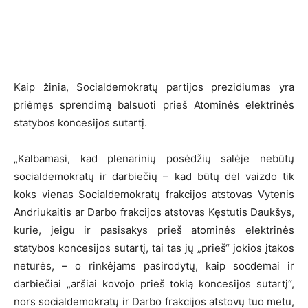
Kaip žinia, Socialdemokratų partijos prezidiumas yra
priėmęs sprendimą balsuoti prieš Atominės elektrinės
statybos koncesijos sutartį.
„Kalbamasi, kad plenarinių posėdžių salėje nebūtų
socialdemokratų ir darbiečių – kad būtų dėl vaizdo tik
koks vienas Socialdemokratų frakcijos atstovas Vytenis
Andriukaitis ar Darbo frakcijos atstovas Kęstutis Daukšys,
kurie, jeigu ir pasisakys prieš atominės elektrinės
statybos koncesijos sutartį, tai tas jų „prieš“ jokios įtakos
neturės, – o rinkėjams pasirodytų, kaip socdemai ir
darbiečiai „aršiai kovojo prieš tokią koncesijos sutartį“,
nors socialdemokratų ir Darbo frakcijos atstovų tuo metu,