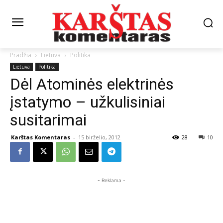
Pradžia
Lietuva
Politika
Lietuva
Politika
Dėl Atominės elektrinės
įstatymo – užkulisiniai
susitarimai
Karštas Komentaras
-
15 birželio, 2012
28
10
- Reklama -