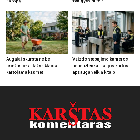
Europą
žvalgytis buto?
Augalai skursta ne be
Vaizdo stebėjimo kameros
priežasties: dažna klaida
nebeužtenka: naujos kartos
kartojama kasmet
apsauga veikia kitaip