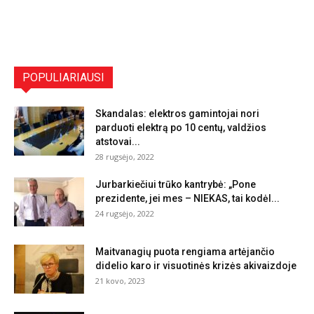
POPULIARIAUSI
Skandalas: elektros gamintojai nori
parduoti elektrą po 10 centų, valdžios
atstovai...
28 rugsėjo, 2022
Jurbarkiečiui trūko kantrybė: „Pone
prezidente, jei mes – NIEKAS, tai kodėl...
24 rugsėjo, 2022
Maitvanagių puota rengiama artėjančio
didelio karo ir visuotinės krizės akivaizdoje
21 kovo, 2023