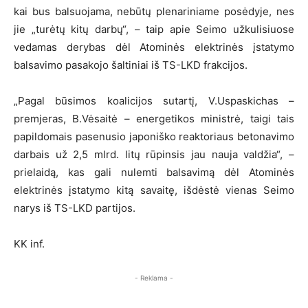
kai bus balsuojama, nebūtų plenariniame posėdyje, nes
jie „turėtų kitų darbų“, – taip apie Seimo užkulisiuose
vedamas derybas dėl Atominės elektrinės įstatymo
balsavimo pasakojo šaltiniai iš TS-LKD frakcijos.
„Pagal būsimos koalicijos sutartį, V.Uspaskichas –
premjeras, B.Vėsaitė – energetikos ministrė, taigi tais
papildomais pasenusio japoniško reaktoriaus betonavimo
darbais už 2,5 mlrd. litų rūpinsis jau nauja valdžia“, –
prielaidą, kas gali nulemti balsavimą dėl Atominės
elektrinės įstatymo kitą savaitę, išdėstė vienas Seimo
narys iš TS-LKD partijos.
KK inf.
- Reklama -