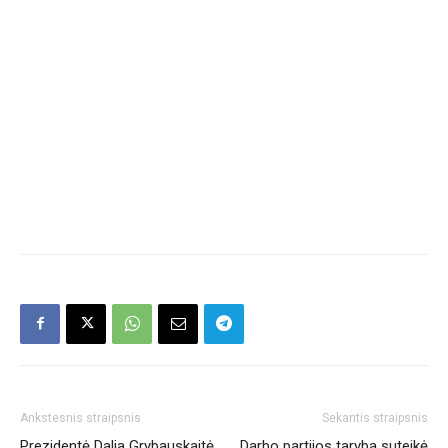
Ankstesnis straipsnis
Sekantis straipsnis
Prezidentė Dalia Grybauskaitė
Darbo partijos taryba suteikė