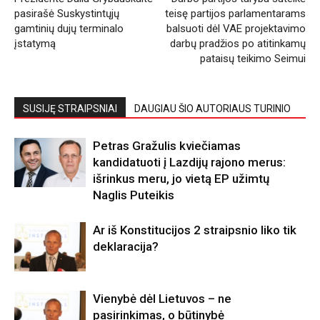
pasirašė Suskystintųjų
teisę partijos parlamentarams
gamtinių dujų terminalo
balsuoti dėl VAE projektavimo
įstatymą
darbų pradžios po atitinkamų
pataisų teikimo Seimui
SUSIJĘ STRAIPSNIAI
DAUGIAU ŠIO AUTORIAUS TURINIO
Petras Gražulis kviečiamas
kandidatuoti į Lazdijų rajono merus:
išrinkus meru, jo vietą EP užimtų
Naglis Puteikis
Ar iš Konstitucijos 2 straipsnio liko tik
deklaracija?
Vienybė dėl Lietuvos – ne
pasirinkimas, o būtinybė