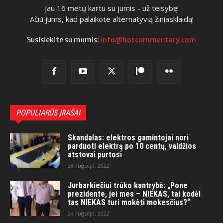
Jau 16 metų kartu su jumis - už teisybę!
Ačiū jums, kad palaikote alternatyvią žiniasklaidą!
Susisiekite su mumis:
info@hotcommentary.com
POPULIARŪS ĮRAŠAI
Skandalas: elektros gamintojai nori
parduoti elektrą po 10 centų, valdžios
atstovai purtosi
28 rugsėjo, 2022
Jurbarkiečiui trūko kantrybė: „Pone
prezidente, jei mes – NIEKAS, tai kodėl
tas NIEKAS turi mokėti mokesčius?“
24 rugsėjo, 2022