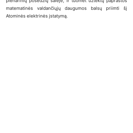
plenarinių posėdžių salėje, ir tuomet užtektų paprastos
matematinės valdančiųjų daugumos balsų priimti šį
Atominės elektrinės įstatymą.