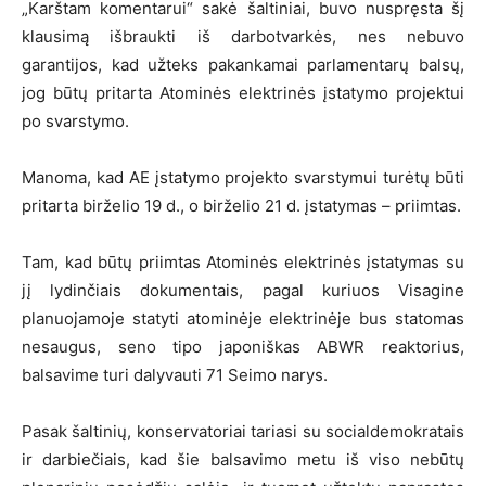
„Karštam komentarui“ sakė šaltiniai, buvo nuspręsta šį
klausimą išbraukti iš darbotvarkės, nes nebuvo
garantijos, kad užteks pakankamai parlamentarų balsų,
jog būtų pritarta Atominės elektrinės įstatymo projektui
po svarstymo.
Manoma, kad AE įstatymo projekto svarstymui turėtų būti
pritarta birželio 19 d., o birželio 21 d. įstatymas – priimtas.
Tam, kad būtų priimtas Atominės elektrinės įstatymas su
jį lydinčiais dokumentais, pagal kuriuos Visagine
planuojamoje statyti atominėje elektrinėje bus statomas
nesaugus, seno tipo japoniškas ABWR reaktorius,
balsavime turi dalyvauti 71 Seimo narys.
Pasak šaltinių, konservatoriai tariasi su socialdemokratais
ir darbiečiais, kad šie balsavimo metu iš viso nebūtų