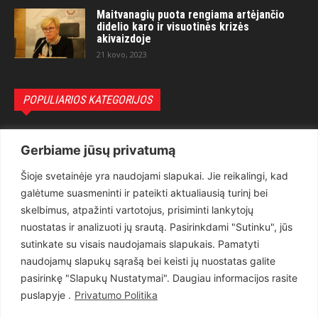
Maitvanagių puota rengiama artėjančio
didelio karo ir visuotinės krizės
akivaizdoje
21 kovo, 2023
POPULIARIOS KATEGORIJOS
Politika
3281
Gerbiame jūsų privatumą
Nuomonės
2174
Šioje svetainėje yra naudojami slapukai. Jie reikalingi, kad
Teisėsauga
1497
galėtume suasmeninti ir pateikti aktualiausią turinį bei
Aktualu
1373
skelbimus, atpažinti vartotojus, prisiminti lankytojų
Lietuva
619
nuostatas ir analizuoti jų srautą. Pasirinkdami "Sutinku", jūs
sutinkate su visais naudojamais slapukais. Pamatyti
Pasaulis
560
naudojamų slapukų sąrašą bei keisti jų nuostatas galite
Статьи на русском
282
pasirinkę "Slapukų Nustatymai". Daugiau informacijos rasite
Articles in english
160
puslapyje .
Privatumo Politika
Muzika
116