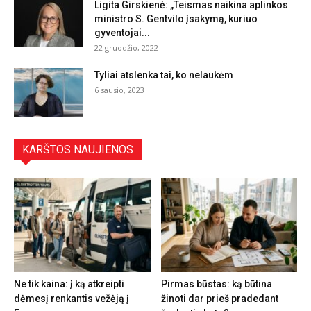
Ligita Girskienė: „Teismas naikina aplinkos
ministro S. Gentvilo įsakymą, kuriuo
gyventojai...
22 gruodžio, 2022
Tyliai atslenka tai, ko nelaukėm
6 sausio, 2023
KARŠTOS NAUJIENOS
Ne tik kaina: į ką atkreipti
Pirmas būstas: ką būtina
dėmesį renkantis vežėją į
žinoti dar prieš pradedant