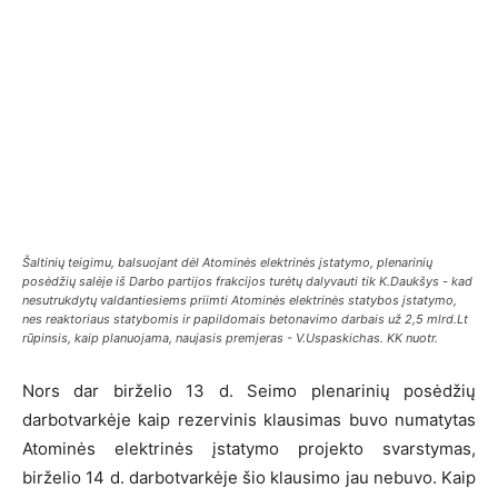
Šaltinių teigimu, balsuojant dėl Atominės elektrinės įstatymo, plenarinių
posėdžių salėje iš Darbo partijos frakcijos turėtų dalyvauti tik K.Daukšys - kad
nesutrukdytų valdantiesiems priimti Atominės elektrinės statybos įstatymo,
nes reaktoriaus statybomis ir papildomais betonavimo darbais už 2,5 mlrd.Lt
rūpinsis, kaip planuojama, naujasis premjeras - V.Uspaskichas. KK nuotr.
Nors dar birželio 13 d. Seimo plenarinių posėdžių
darbotvarkėje kaip rezervinis klausimas buvo numatytas
Atominės elektrinės įstatymo projekto svarstymas,
birželio 14 d. darbotvarkėje šio klausimo jau nebuvo. Kaip