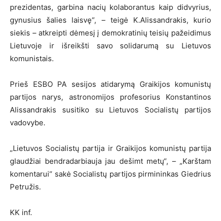
prezidentas, garbina nacių kolaborantus kaip didvyrius,
gynusius šalies laisvę“, – teigė K.Alissandrakis, kurio
siekis – atkreipti dėmesį į demokratinių teisių pažeidimus
Lietuvoje ir išreikšti savo solidarumą su Lietuvos
komunistais.
Prieš ESBO PA sesijos atidarymą Graikijos komunistų
partijos narys, astronomijos profesorius Konstantinos
Alissandrakis susitiko su Lietuvos Socialistų partijos
vadovybe.
„Lietuvos Socialistų partija ir Graikijos komunistų partija
glaudžiai bendradarbiauja jau dešimt metų“, – „Karštam
komentarui“ sakė Socialistų partijos pirmininkas Giedrius
Petružis.
KK inf.