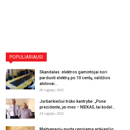
POPULIARIAUSI
Skandalas: elektros gamintojai nori
parduoti elektrą po 10 centų, valdžios
atstovai...
28 rugsėjo, 2022
Jurbarkiečiui trūko kantrybė: „Pone
prezidente, jei mes – NIEKAS, tai kodėl...
24 rugsėjo, 2022
Maitvanagių puota rengiama artėjančio