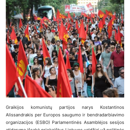
Graikijos komunistų partijos narys Kostantinos
Alissandrakis per Europos saugumo ir bendradarbiavimo
organizacijos (ESBO) Parlamentinės Asamblėjos sesijos
atidarymą išsakė priekaištus Lietuvos valdžiai už politinės