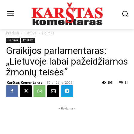
Pradžia
Lietuva
Politika
Lietuva
Politika
Graikijos parlamentaras:
„Lietuvoje labai pažeidžiamos
žmonių teisės“
Karštas Komentaras
-
30 birželio, 2009
193
11
- Reklama -