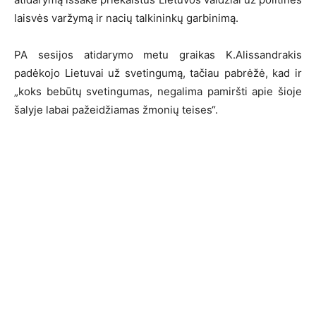
laisvės varžymą ir nacių talkininkų garbinimą.
PA sesijos atidarymo metu graikas K.Alissandrakis
padėkojo Lietuvai už svetingumą, tačiau pabrėžė, kad ir
„koks bebūtų svetingumas, negalima pamiršti apie šioje
šalyje labai pažeidžiamas žmonių teises“.