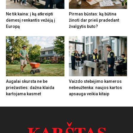
Ne tik kaina: į ką atkreipti
Pirmas būstas: ką būtina
dėmesį renkantis vežėją į
žinoti dar prieš pradedant
Europą
žvalgytis buto?
Augalai skursta ne be
Vaizdo stebėjimo kameros
priežasties: dažna klaida
nebeužtenka: naujos kartos
kartojama kasmet
apsauga veikia kitaip