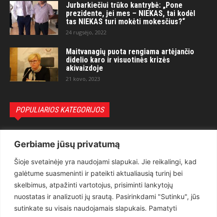
Jurbarkiečiui trūko kantrybė: „Pone
prezidente, jei mes – NIEKAS, tai kodėl
tas NIEKAS turi mokėti mokesčius?“
24 rugsėjo, 2022
Maitvanagių puota rengiama artėjančio
didelio karo ir visuotinės krizės
akivaizdoje
21 kovo, 2023
POPULIARIOS KATEGORIJOS
Politika
3281
Gerbiame jūsų privatumą
Nuomonės
2174
Šioje svetainėje yra naudojami slapukai. Jie reikalingi, kad
Teisėsauga
1497
galėtume suasmeninti ir pateikti aktualiausią turinį bei
Aktualu
1373
skelbimus, atpažinti vartotojus, prisiminti lankytojų
Lietuva
619
nuostatas ir analizuoti jų srautą. Pasirinkdami "Sutinku", jūs
sutinkate su visais naudojamais slapukais. Pamatyti
Pasaulis
560