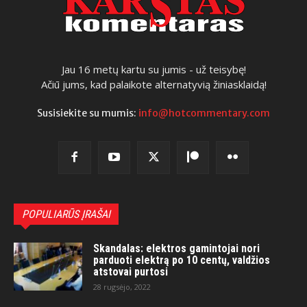
Jau 16 metų kartu su jumis - už teisybę!
Ačiū jums, kad palaikote alternatyvią žiniasklaidą!
Susisiekite su mumis:
info@hotcommentary.com
POPULIARŪS ĮRAŠAI
Skandalas: elektros gamintojai nori
parduoti elektrą po 10 centų, valdžios
atstovai purtosi
28 rugsėjo, 2022