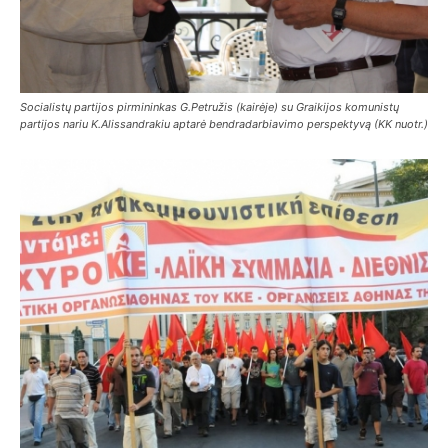
Socialistų partijos pirmininkas G.Petružis (kairėje) su Graikijos komunistų
partijos nariu K.Alissandrakiu aptarė bendradarbiavimo perspektyvą (KK nuotr.)