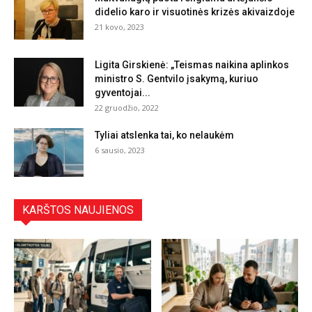
didelio karo ir visuotinės krizės akivaizdoje
21 kovo, 2023
Ligita Girskienė: „Teismas naikina aplinkos
ministro S. Gentvilo įsakymą, kuriuo
gyventojai...
22 gruodžio, 2022
Tyliai atslenka tai, ko nelaukėm
6 sausio, 2023
KARŠTOS NAUJIENOS