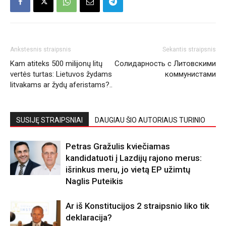
Ankstesnis straipsnis
Sekantis straipsnis
Kam atiteks 500 milijonų litų
Солидарность с Литовскими
vertės turtas: Lietuvos žydams
коммунистами
litvakams ar žydų aferistams?..
SUSIJĘ STRAIPSNIAI
DAUGIAU ŠIO AUTORIAUS TURINIO
Petras Gražulis kviečiamas
kandidatuoti į Lazdijų rajono merus:
išrinkus meru, jo vietą EP užimtų
Naglis Puteikis
Ar iš Konstitucijos 2 straipsnio liko tik
deklaracija?