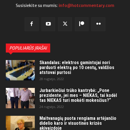
Susisiekite su mumis:
info@hotcommentary.com
POPULIARŪS ĮRAŠAI
Skandalas: elektros gamintojai nori
parduoti elektrą po 10 centų, valdžios
atstovai purtosi
28 rugsėjo, 2022
Jurbarkiečiui trūko kantrybė: „Pone
prezidente, jei mes – NIEKAS, tai kodėl
tas NIEKAS turi mokėti mokesčius?“
24 rugsėjo, 2022
Maitvanagių puota rengiama artėjančio
didelio karo ir visuotinės krizės
akivaizdoje