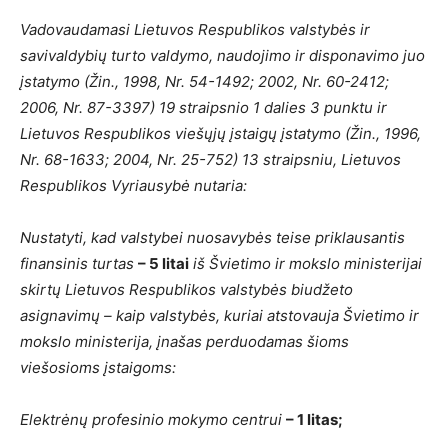
Vadovaudamasi Lietuvos Respublikos valstybės ir
savivaldybių turto valdymo, naudojimo ir disponavimo juo
įstatymo (Žin., 1998, Nr. 54-1492; 2002, Nr. 60-2412;
2006, Nr. 87-3397) 19 straipsnio 1 dalies 3 punktu ir
Lietuvos Respublikos viešųjų įstaigų įstatymo (Žin., 1996,
Nr. 68-1633; 2004, Nr. 25-752) 13 straipsniu, Lietuvos
Respublikos Vyriausybė nutaria:
Nustatyti, kad valstybei nuosavybės teise priklausantis
finansinis turtas
– 5 litai
iš Švietimo ir mokslo ministerijai
skirtų Lietuvos Respublikos valstybės biudžeto
asignavimų – kaip valstybės, kuriai atstovauja Švietimo ir
mokslo ministerija, įnašas perduodamas šioms
viešosioms įstaigoms:
Elektrėnų profesinio mokymo centrui
– 1 litas;