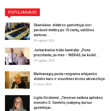
POPULIARIAUSI
Skandalas: elektros gamintojai nori
parduoti elektrą po 10 centų, valdžios
atstovai...
28 rugsėjo, 2022
Jurbarkiečiui trūko kantrybė: „Pone
prezidente, jei mes – NIEKAS, tai kodėl...
24 rugsėjo, 2022
Maitvanagių puota rengiama artėjančio
didelio karo ir visuotinės krizės akivaizdoje
21 kovo, 2023
Ligita Girskienė: „Teismas naikina aplinkos
ministro S. Gentvilo įsakymą, kuriuo
gyventojai...