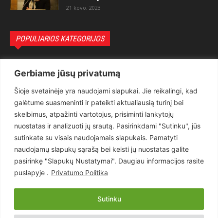
21 kovo, 2023
POPULIARIOS KATEGORIJOS
Politika
3281
Gerbiame jūsų privatumą
Nuomonės
2174
Šioje svetainėje yra naudojami slapukai. Jie reikalingi, kad
Teisėsauga
1497
galėtume suasmeninti ir pateikti aktualiausią turinį bei
Aktualu
1373
skelbimus, atpažinti vartotojus, prisiminti lankytojų
Lietuva
619
nuostatas ir analizuoti jų srautą. Pasirinkdami "Sutinku", jūs
sutinkate su visais naudojamais slapukais. Pamatyti
Pasaulis
560
naudojamų slapukų sąrašą bei keisti jų nuostatas galite
Статьи на русском
282
pasirinkę "Slapukų Nustatymai". Daugiau informacijos rasite
Articles in english
160
puslapyje .
Privatumo Politika
Muzika
116
Sutinku