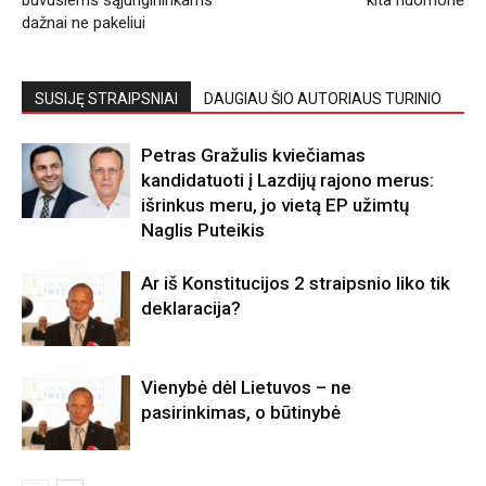
dažnai ne pakeliui
SUSIJĘ STRAIPSNIAI
DAUGIAU ŠIO AUTORIAUS TURINIO
Petras Gražulis kviečiamas
kandidatuoti į Lazdijų rajono merus:
išrinkus meru, jo vietą EP užimtų
Naglis Puteikis
Ar iš Konstitucijos 2 straipsnio liko tik
deklaracija?
Vienybė dėl Lietuvos – ne
pasirinkimas, o būtinybė