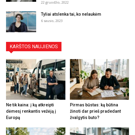
22 gruodžio, 2022
Tyliai atslenka tai, ko nelaukėm
6 sausio, 2023
KARŠTOS NAUJIENOS
Ne tik kaina: į ką atkreipti
Pirmas būstas: ką būtina
dėmesį renkantis vežėją į
žinoti dar prieš pradedant
Europą
žvalgytis buto?