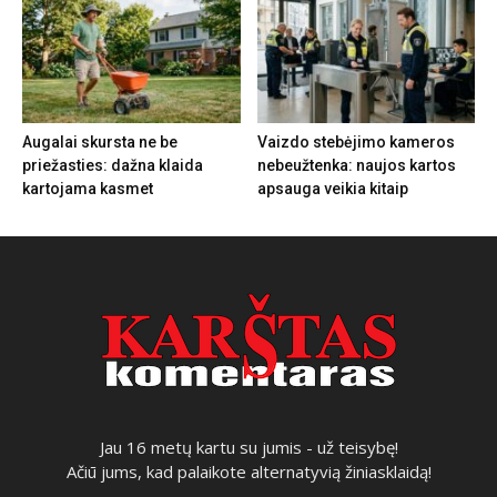
Augalai skursta ne be
Vaizdo stebėjimo kameros
priežasties: dažna klaida
nebeužtenka: naujos kartos
kartojama kasmet
apsauga veikia kitaip
Jau 16 metų kartu su jumis - už teisybę!
Ačiū jums, kad palaikote alternatyvią žiniasklaidą!