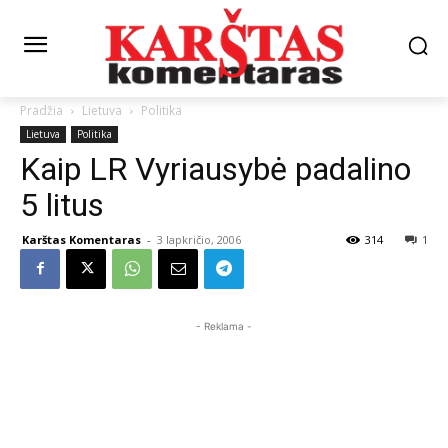
Pradžia
Lietuva
Politika
Lietuva
Politika
Kaip LR Vyriausybė padalino
5 litus
Karštas Komentaras
-
3 lapkričio, 2006
314
1
- Reklama -