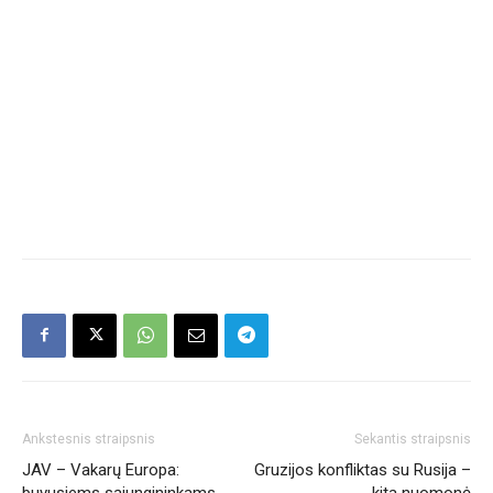
Ankstesnis straipsnis
Sekantis straipsnis
JAV – Vakarų Europa:
Gruzijos konfliktas su Rusija –
buvusiems sąjungininkams
kita nuomonė