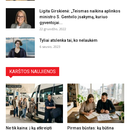
Ligita Girskienė: „Teismas naikina aplinkos
ministro S. Gentvilo įsakymą, kuriuo
gyventojai...
22 gruodžio, 2022
Tyliai atslenka tai, ko nelaukėm
6 sausio, 2023
KARŠTOS NAUJIENOS
Ne tik kaina: į ką atkreipti
Pirmas būstas: ką būtina