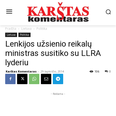
Pradžia
Lietuva
Politika
Lietuva
Politika
Lenkijos užsienio reikalų
ministras susitiko su LLRA
lyderiu
Karštas Komentaras
-
29 lapkričio, 2014
106
0
- Reklama -