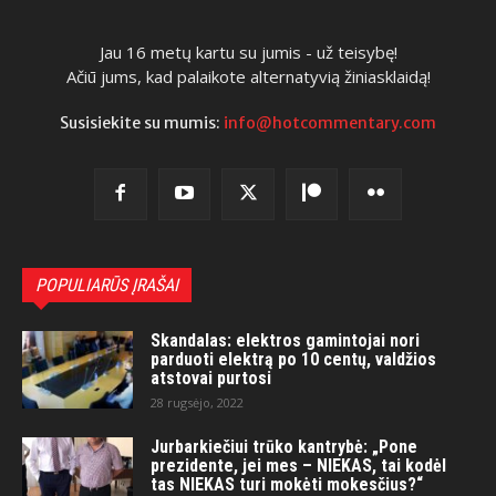
Jau 16 metų kartu su jumis - už teisybę!
Ačiū jums, kad palaikote alternatyvią žiniasklaidą!
Susisiekite su mumis:
info@hotcommentary.com
POPULIARŪS ĮRAŠAI
Skandalas: elektros gamintojai nori
parduoti elektrą po 10 centų, valdžios
atstovai purtosi
28 rugsėjo, 2022
Jurbarkiečiui trūko kantrybė: „Pone
prezidente, jei mes – NIEKAS, tai kodėl
tas NIEKAS turi mokėti mokesčius?“