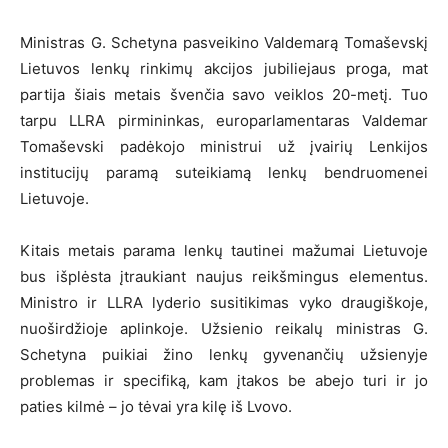
Ministras G. Schetyna pasveikino Valdemarą Tomaševskį
Lietuvos lenkų rinkimų akcijos jubiliejaus proga, mat
partija šiais metais švenčia savo veiklos 20-metį. Tuo
tarpu LLRA pirmininkas, europarlamentaras Valdemar
Tomaševski padėkojo ministrui už įvairių Lenkijos
institucijų paramą suteikiamą lenkų bendruomenei
Lietuvoje.
Kitais metais parama lenkų tautinei mažumai Lietuvoje
bus išplėsta įtraukiant naujus reikšmingus elementus.
Ministro ir LLRA lyderio susitikimas vyko draugiškoje,
nuoširdžioje aplinkoje. Užsienio reikalų ministras G.
Schetyna puikiai žino lenkų gyvenančių užsienyje
problemas ir specifiką, kam įtakos be abejo turi ir jo
paties kilmė – jo tėvai yra kilę iš Lvovo.