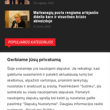
24 rugsėjo, 2022
Maitvanagių puota rengiama artėjančio
didelio karo ir visuotinės krizės
akivaizdoje
21 kovo, 2023
POPULIARIOS KATEGORIJOS
Politika
3281
Gerbiame jūsų privatumą
Nuomonės
2174
Šioje svetainėje yra naudojami slapukai. Jie reikalingi, kad
Teisėsauga
1497
galėtume suasmeninti ir pateikti aktualiausią turinį bei
Aktualu
1373
skelbimus, atpažinti vartotojus, prisiminti lankytojų
Lietuva
619
nuostatas ir analizuoti jų srautą. Pasirinkdami "Sutinku", jūs
sutinkate su visais naudojamais slapukais. Pamatyti
Pasaulis
560
naudojamų slapukų sąrašą bei keisti jų nuostatas galite
Статьи на русском
282
pasirinkę "Slapukų Nustatymai". Daugiau informacijos rasite
Articles in english
160
puslapyje .
Privatumo Politika