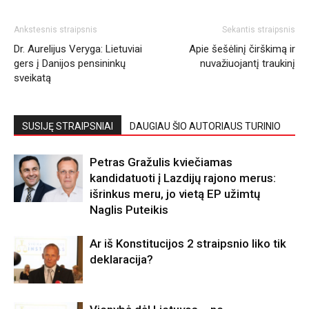
Ankstesnis straipsnis
Sekantis straipsnis
Dr. Aurelijus Veryga: Lietuviai
Apie šešėlinį čirškimą ir
gers į Danijos pensininkų
nuvažiuojantį traukinį
sveikatą
SUSIJĘ STRAIPSNIAI
DAUGIAU ŠIO AUTORIAUS TURINIO
Petras Gražulis kviečiamas
kandidatuoti į Lazdijų rajono merus:
išrinkus meru, jo vietą EP užimtų
Naglis Puteikis
Ar iš Konstitucijos 2 straipsnio liko tik
deklaracija?