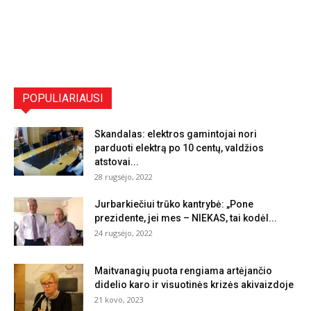
POPULIARIAUSI
Skandalas: elektros gamintojai nori
parduoti elektrą po 10 centų, valdžios
atstovai...
28 rugsėjo, 2022
Jurbarkiečiui trūko kantrybė: „Pone
prezidente, jei mes – NIEKAS, tai kodėl...
24 rugsėjo, 2022
Maitvanagių puota rengiama artėjančio
didelio karo ir visuotinės krizės akivaizdoje
21 kovo, 2023