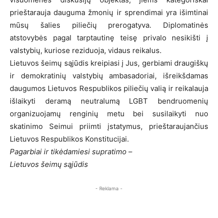
prieštarauja dauguma žmonių ir sprendimai yra išimtinai
mūsų šalies piliečių prerogatyva. Diplomatinės
atstovybės pagal tarptautinę teisę privalo nesikišti į
valstybių, kuriose reziduoja, vidaus reikalus.
Lietuvos šeimų sąjūdis kreipiasi į Jus, gerbiami draugiškų
ir demokratinių valstybių ambasadoriai, išreikšdamas
daugumos Lietuvos Respublikos piliečių valią ir reikalauja
išlaikyti deramą neutralumą LGBT bendruomenių
organizuojamų renginių metu bei susilaikyti nuo
skatinimo Seimui priimti įstatymus, prieštaraujančius
Lietuvos Respublikos Konstitucijai.
Pagarbiai ir tikėdamiesi supratimo –
Lietuvos šeimų sąjūdis
- Reklama -