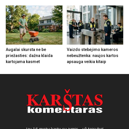
Augalai skursta ne be
Vaizdo stebėjimo kameros
priežasties: dažna klaida
nebeužtenka: naujos kartos
kartojama kasmet
apsauga veikia kitaip
Jau 16 metų kartu su jumis - už teisybę!