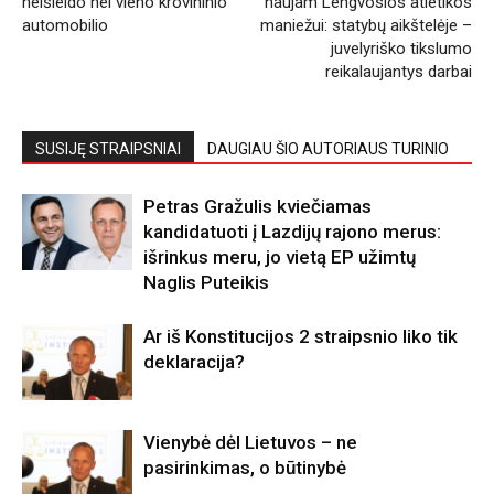
neišleido nei vieno krovininio
naujam Lengvosios atletikos
automobilio
maniežui: statybų aikštelėje –
juvelyriško tikslumo
reikalaujantys darbai
SUSIJĘ STRAIPSNIAI
DAUGIAU ŠIO AUTORIAUS TURINIO
Petras Gražulis kviečiamas
kandidatuoti į Lazdijų rajono merus:
išrinkus meru, jo vietą EP užimtų
Naglis Puteikis
Ar iš Konstitucijos 2 straipsnio liko tik
deklaracija?
Vienybė dėl Lietuvos – ne
pasirinkimas, o būtinybė