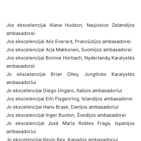
Jos ekscelencijai Alana Hudson, Naujosios Zelandijos
ambasadorei
Jos ekscelencijai Alix Everard, Prancūzijos ambasadorei
Jos ekscelencijai Arja Makkonen, Suomijos ambasadorei
Jos ekscelencijai Bonnie Horbach, Nyderlandų Karalystės
ambasadorei
Jo ekscelencijai Brian Olley, Jungtinės Karalystės
ambasadoriui
Jo ekscelencijai Diego Ungaro, Italijos ambasadoriui
Jos ekscelencijai Elín Flygenring, Islandijos ambasadorei
Jo ekscelencijai Hans Brask, Danijos ambasadoriui
Jos ekscelencijai Inger Buxton, Švedijos ambasadorei
Jo ekscelencijai José María Robles Fraga, Ispanijos
ambasadoriui
Jo ekscelencijai Kevin Rex, Kanados ambasadoriui