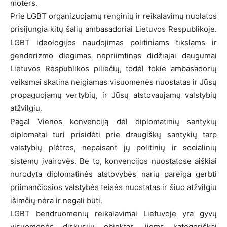
moters.
Prie LGBT organizuojamų renginių ir reikalavimų nuolatos
prisijungia kitų šalių ambasadoriai Lietuvos Respublikoje.
LGBT ideologijos naudojimas politiniams tikslams ir
genderizmo diegimas nepriimtinas didžiajai daugumai
Lietuvos Respublikos piliečių, todėl tokie ambasadorių
veiksmai skatina neigiamas visuomenės nuostatas ir Jūsų
propaguojamų vertybių, ir Jūsų atstovaujamų valstybių
atžvilgiu.
Pagal Vienos konvenciją dėl diplomatinių santykių
diplomatai turi prisidėti prie draugiškų santykių tarp
valstybių plėtros, nepaisant jų politinių ir socialinių
sistemų įvairovės. Be to, konvencijos nuostatose aiškiai
nurodyta diplomatinės atstovybės narių pareiga gerbti
priimančiosios valstybės teisės nuostatas ir šiuo atžvilgiu
išimčių nėra ir negali būti.
LGBT bendruomenių reikalavimai Lietuvoje yra gyvų
visuomenės diskusijų objektas, jiems kategoriškai