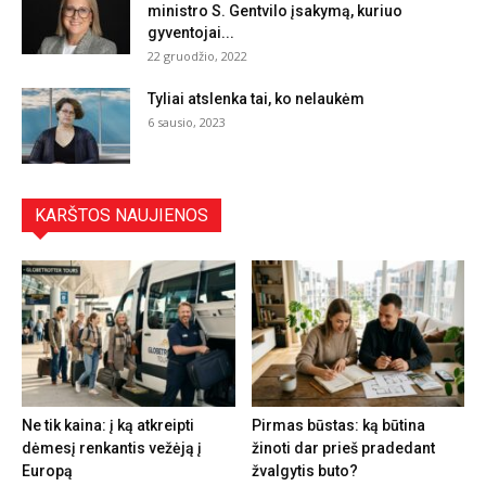
ministro S. Gentvilo įsakymą, kuriuo
gyventojai...
22 gruodžio, 2022
Tyliai atslenka tai, ko nelaukėm
6 sausio, 2023
KARŠTOS NAUJIENOS
Ne tik kaina: į ką atkreipti
Pirmas būstas: ką būtina
dėmesį renkantis vežėją į
žinoti dar prieš pradedant
Europą
žvalgytis buto?