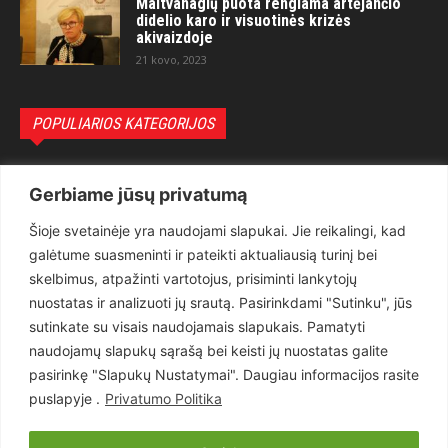
Maitvanagių puota rengiama artėjančio
didelio karo ir visuotinės krizės
akivaizdoje
21 kovo, 2023
POPULIARIOS KATEGORIJOS
Politika
3281
Gerbiame jūsų privatumą
Nuomonės
2174
Šioje svetainėje yra naudojami slapukai. Jie reikalingi, kad
Teisėsauga
1497
galėtume suasmeninti ir pateikti aktualiausią turinį bei
Aktualu
1373
skelbimus, atpažinti vartotojus, prisiminti lankytojų
Lietuva
619
nuostatas ir analizuoti jų srautą. Pasirinkdami "Sutinku", jūs
sutinkate su visais naudojamais slapukais. Pamatyti
Pasaulis
560
naudojamų slapukų sąrašą bei keisti jų nuostatas galite
Статьи на русском
282
pasirinkę "Slapukų Nustatymai". Daugiau informacijos rasite
Articles in english
160
puslapyje .
Privatumo Politika
Muzika
116