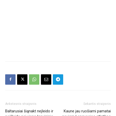
Ankstesnis straipsnis
Sekantis straipsnis
Baltarusiai šiąnakt neįleido ir
Kaune jau ruošiami pamatai