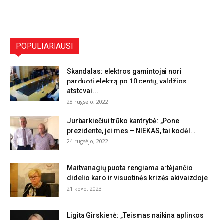
POPULIARIAUSI
Skandalas: elektros gamintojai nori
parduoti elektrą po 10 centų, valdžios
atstovai...
28 rugsėjo, 2022
Jurbarkiečiui trūko kantrybė: „Pone
prezidente, jei mes – NIEKAS, tai kodėl...
24 rugsėjo, 2022
Maitvanagių puota rengiama artėjančio
didelio karo ir visuotinės krizės akivaizdoje
21 kovo, 2023
Ligita Girskienė: „Teismas naikina aplinkos