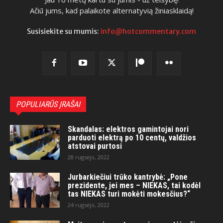
Ačiū jums, kad palaikote alternatyvią žiniasklaidą!
Susisiekite su mumis:
info@hotcommentary.com
POPULIARŪS ĮRAŠAI
Skandalas: elektros gamintojai nori
parduoti elektrą po 10 centų, valdžios
atstovai purtosi
28 rugsėjo, 2022
Jurbarkiečiui trūko kantrybė: „Pone
prezidente, jei mes – NIEKAS, tai kodėl
tas NIEKAS turi mokėti mokesčius?“
24 rugsėjo, 2022