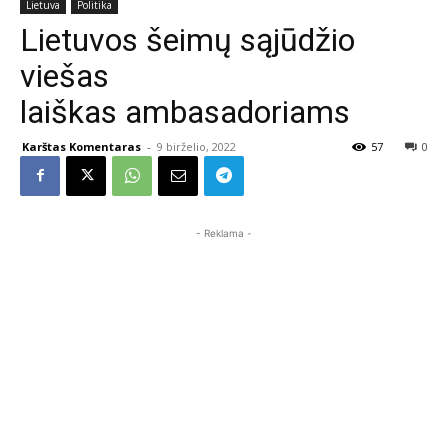
Lietuva
Politika
Lietuvos šeimų sąjūdžio
viešas
laiškas ambasadoriams
Karštas Komentaras
-
9 birželio, 2022
57
0
- Reklama -