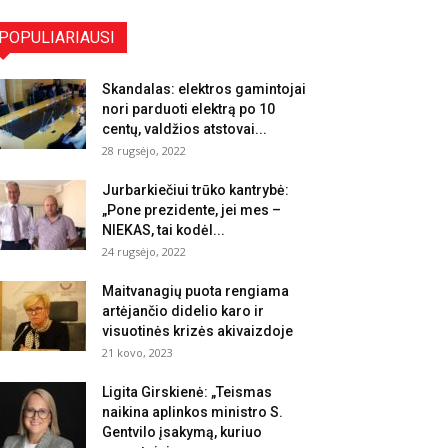
POPULIARIAUSI
Skandalas: elektros gamintojai
nori parduoti elektrą po 10
centų, valdžios atstovai...
28 rugsėjo, 2022
Jurbarkiečiui trūko kantrybė:
„Pone prezidente, jei mes –
NIEKAS, tai kodėl...
24 rugsėjo, 2022
Maitvanagių puota rengiama
artėjančio didelio karo ir
visuotinės krizės akivaizdoje
21 kovo, 2023
Ligita Girskienė: „Teismas
naikina aplinkos ministro S.
Gentvilo įsakymą, kuriuo