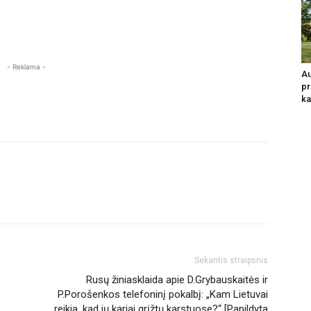
- Reklama -
Au
pr
ka
Sekantis straipsnis
Rusų žiniasklaida apie D.Grybauskaitės ir
P.Porošenkos telefoninį pokalbį: „Kam Lietuvai
reikia, kad jų kariai grįžtų karstuose?“ [Papildyta