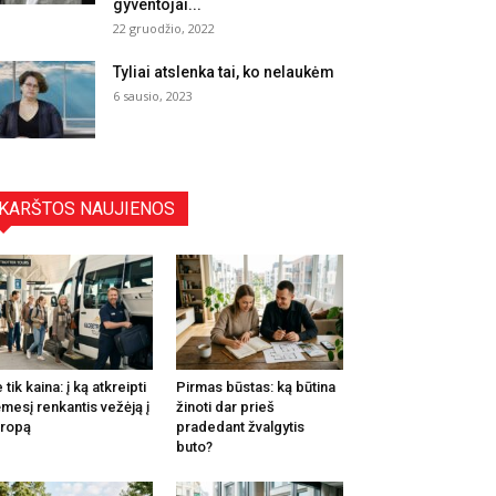
gyventojai...
22 gruodžio, 2022
Tyliai atslenka tai, ko nelaukėm
6 sausio, 2023
KARŠTOS NAUJIENOS
 tik kaina: į ką atkreipti
Pirmas būstas: ką būtina
mesį renkantis vežėją į
žinoti dar prieš
ropą
pradedant žvalgytis
buto?