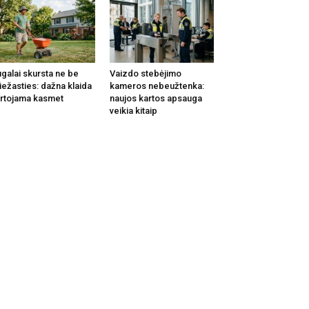
galai skursta ne be
Vaizdo stebėjimo
iežasties: dažna klaida
kameros nebeužtenka:
rtojama kasmet
naujos kartos apsauga
veikia kitaip