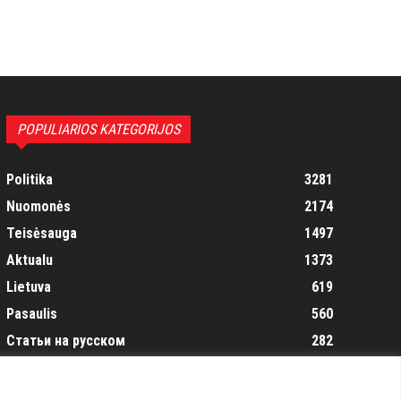
POPULIARIOS KATEGORIJOS
Politika
3281
Nuomonės
2174
Teisėsauga
1497
Aktualu
1373
Lietuva
619
Pasaulis
560
Статьи на русском
282
Articles in english
160
Muzika
116