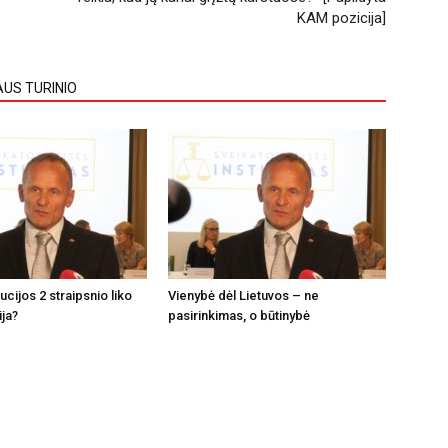
KAM pozicija]
AUS TURINIO
tucijos 2 straipsnio liko
Vienybė dėl Lietuvos – ne
ija?
pasirinkimas, o būtinybė