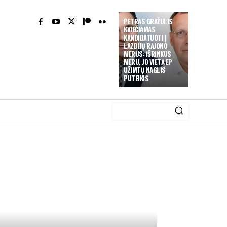
PETRAS GRAŽULIS
KVIEČIAMAS
KANDIDATUOTI Į
LAZDIJŲ RAJONO
MERUS: IŠRINKUS
MERU, JO VIETĄ EP
UŽIMTŲ NAGLIS
PUTEIKIS