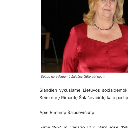
Seimo narė Rimantė Šalaševičiūtė. KK nuotr.
Šiandien vykusiame Lietuvos socialdemokr
Seim narę Rimantę Šalaševičiūtę kaip partij
Apie Rimantę Šalaševičiūtę:
Gimė 1954 m. vasario 10 d. Varniuose. 19