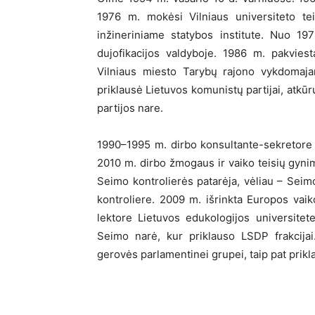
1976 m. mokėsi Vilniaus universiteto tei
inžineriniame statybos institute. Nuo 19
dujofikacijos valdyboje. 1986 m. pakvies
Vilniaus miesto Tarybų rajono vykdomaja
priklausė Lietuvos komunistų partijai, atk
partijos nare.
1990–1995 m. dirbo konsultante-sekretore 
2010 m. dirbo žmogaus ir vaiko teisių gynimo
Seimo kontrolierės patarėja, vėliau – Seimo
kontroliere. 2009 m. išrinkta Europos vaik
lektore Lietuvos edukologijos universite
Seimo narė, kur priklauso LSDP frakcijai
gerovės parlamentinei grupei, taip pat prik