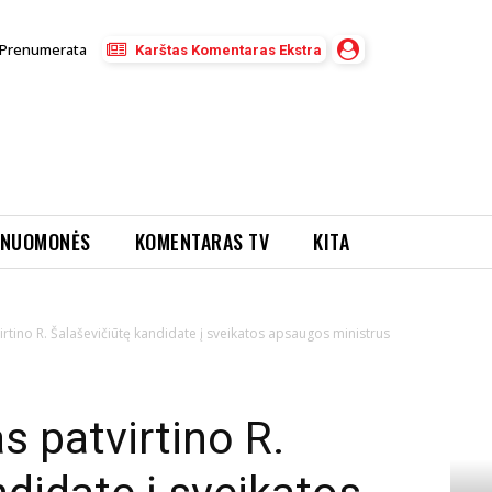
Prenumerata
Karštas Komentaras Ekstra
NUOMONĖS
KOMENTARAS TV
KITA
rtino R. Šalaševičiūtę kandidate į sveikatos apsaugos ministrus
 patvirtino R.