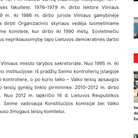
sės fakultete. 1976–1979 m. dirbo lektore Vilniaus
79 m. iki 1986 m. dirbo juriste Vilniaus gamybinėje
ta dirbti Organizacinio skyriaus vedėja tuometiniame
me komitete, kur dirbo iki 1990 metų. Sovietmečiu
ūrus nepriklausomybę tapo Lietuvos demokratinės darbo
Vilniaus miesto tarybos sekretoriate. Nuo 1995 m. iki
 institucijose: iš pradžių Seimo kontrolierių įstaigoje
 kontroliere, o po kurio laiko – Vaiko teisių apsaugos
o teisių gynėjų tinklo pirmininke. 2010–2012 m. dirbo
te. Nuo 2012 m. lapkričio 16 d. Lietuvos Respublikos
. Seime vadovauja Konstitucijos komisijai bei Vaiko
Ne
lauso žmogaus teisių komitetui.
dė
Eu