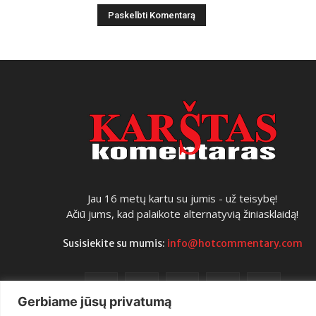
Jau 16 metų kartu su jumis - už teisybę!
Ačiū jums, kad palaikote alternatyvią žiniasklaidą!
Susisiekite su mumis:
info@hotcommentary.com
Gerbiame jūsų privatumą