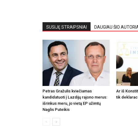
SUSIJĘ STRAIPSNIAI
DAUGIAU ŠIO AUTORI
Petras Gražulis kviečiamas
Ar iš Konsti
kandidatuoti į Lazdijų rajono merus:
tik deklarac
išrinkus meru, jo vietą EP užimtų
Naglis Puteikis