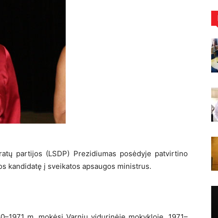
atų partijos (LSDP) Prezidiumas posėdyje patvirtino
os kandidatę į sveikatos apsaugos ministrus.
60–1971 m. mokėsi Varnių vidurinėje mokykloje. 1971–