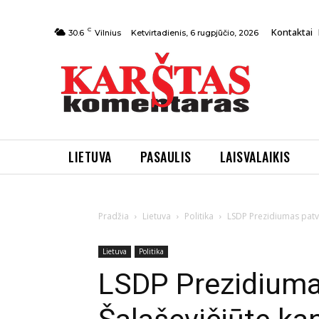
C
Kontaktai
Ketvirtadienis, 6 rugpjūčio, 2026
30.6
Vilnius
LIETUVA
PASAULIS
LAISVALAIKIS
Pradžia
Lietuva
Politika
LSDP Prezidiumas patvi
Lietuva
Politika
LSDP Prezidiumas