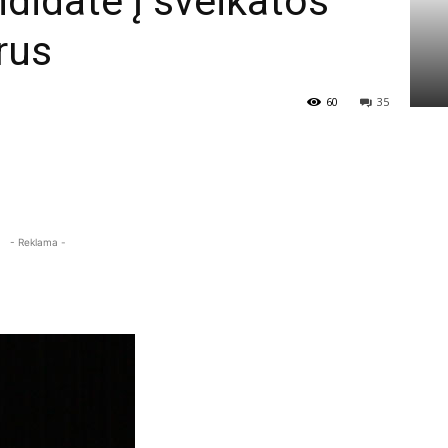
ndidate į sveikatos
rus
60
35
- Reklama -