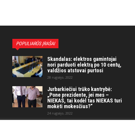
POPULIARŪS ĮRAŠAI
Skandalas: elektros gamintojai
nori parduoti elektrą po 10 centų,
valdžios atstovai purtosi
28 rugsėjo, 2022
Jurbarkiečiui trūko kantrybė:
„Pone prezidente, jei mes –
NIEKAS, tai kodėl tas NIEKAS turi
mokėti mokesčius?“
24 rugsėjo, 2022
Maitvanagių puota rengiama
artėjančio didelio karo ir