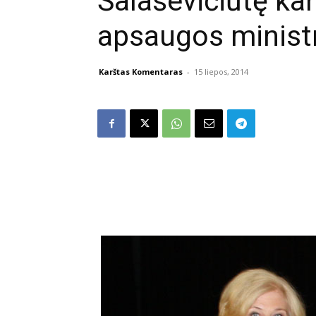
Šalaševičiūtę ka
apsaugos minist
Karštas Komentaras
-
15 liepos, 2014