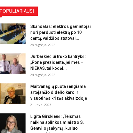
POPULIARIAUSI
Skandalas: elektros gamintojai
nori parduoti elektrą po 10
centų, valdžios atstovai...
28 rugsėjo, 2022
Jurbarkiečiui trūko kantrybė:
„Pone prezidente, jei mes –
NIEKAS, tai kodėl...
24 rugsėjo, 2022
Maitvanagių puota rengiama
artėjančio didelio karo ir
visuotinės krizės akivaizdoje
21 kovo, 2023
Ligita Girskienė: „Teismas
naikina aplinkos ministro S.
Gentvilo įsakymą, kuriuo