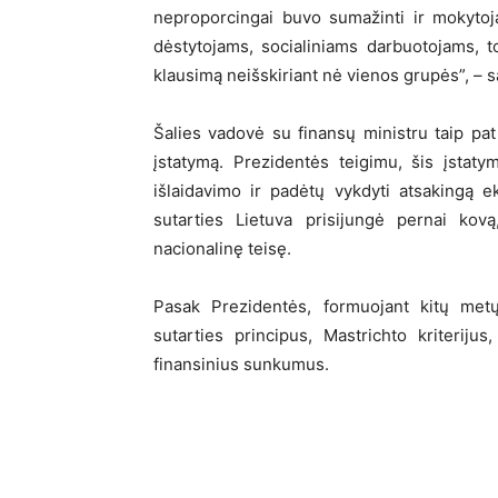
neproporcingai buvo sumažinti ir mokytoj
dėstytojams, socialiniams darbuotojams, to
klausimą neišskiriant nė vienos grupės”, – 
Šalies vadovė su finansų ministru taip pat
įstatymą. Prezidentės teigimu, šis įstat
išlaidavimo ir padėtų vykdyti atsakingą 
sutarties Lietuva prisijungė pernai kovą
nacionalinę teisę.
Pasak Prezidentės, formuojant kitų metų
sutarties principus, Mastrichto kriterijus
finansinius sunkumus.