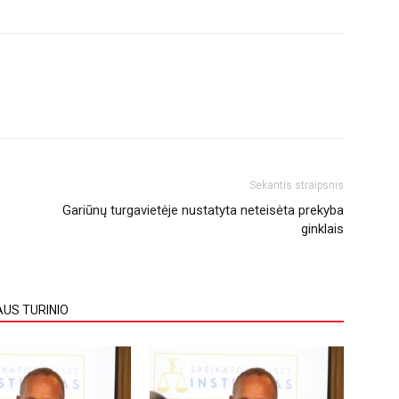
Sekantis straipsnis
Gariūnų turgavietėje nustatyta neteisėta prekyba
ginklais
AUS TURINIO