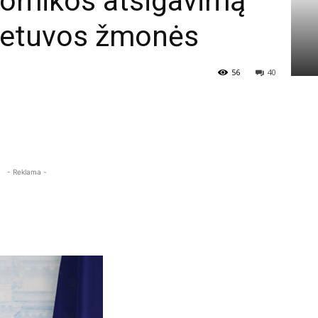
nomikos atsigavimą
 Lietuvos žmonės
56
40
- Reklama -