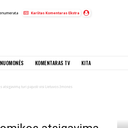
enumerata
Karštas Komentaras Ekstra
NUOMONĖS
KOMENTARAS TV
KITA
 atsigavimą turi pajusti visi Lietuvos žmonės