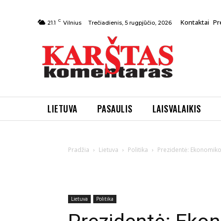
C
Kontaktai
Pr
Trečiadienis, 5 rugpjūčio, 2026
21.1
Vilnius
LIETUVA
PASAULIS
LAISVALAIKIS
Pradžia
Lietuva
Politika
Prezidentė: Ekonomikos
Lietuva
Politika