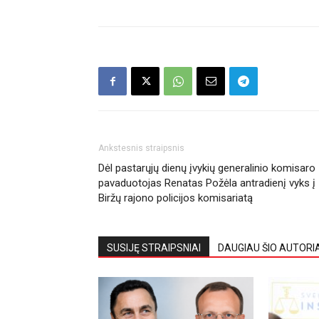
Ankstesnis straipsnis
Dėl pastarųjų dienų įvykių generalinio komisaro
pavaduotojas Renatas Požėla antradienį vyks į
Biržų rajono policijos komisariatą
SUSIJĘ STRAIPSNIAI
DAUGIAU ŠIO AUTORI