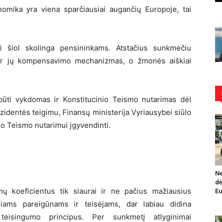
omika yra viena sparčiausiai augančių Europoje, tai
i šiol skolinga pensininkams. Atstačius sunkmečiu
s ir jų kompensavimo mechanizmas, o žmonės aiškiai
 būti vykdomas ir Konstitucinio Teismo nutarimas dėl
dentės teigimu, Finansų ministerija Vyriausybei siūlo
io Teismo nutarimui įgyvendinti.
Ne
dė
imų koeficientus tik siaurai ir ne pačius mažiausius
Eu
niams pareigūnams ir teisėjams, dar labiau didina
o teisingumo principus. Per sunkmetį atlyginimai