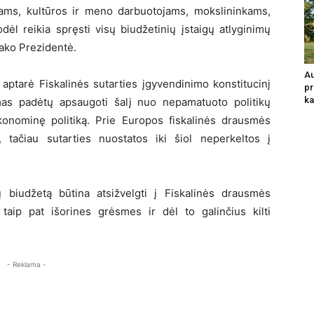
ams, kultūros ir meno darbuotojams, mokslininkams,
dėl reikia spręsti visų biudžetinių įstaigų atlyginimų
sako Prezidentė.
Au
 aptarė Fiskalinės sutarties įgyvendinimo konstitucinį
pr
ka
ymas padėtų apsaugoti šalį nuo nepamatuoto politikų
ekonominę politiką. Prie Europos fiskalinės drausmės
, tačiau sutarties nuostatos iki šiol neperkeltos į
 biudžetą būtina atsižvelgti į Fiskalinės drausmės
, taip pat išorines grėsmes ir dėl to galinčius kilti
- Reklama -