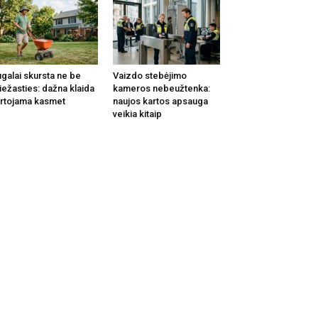
galai skursta ne be
Vaizdo stebėjimo
iežasties: dažna klaida
kameros nebeužtenka:
rtojama kasmet
naujos kartos apsauga
veikia kitaip