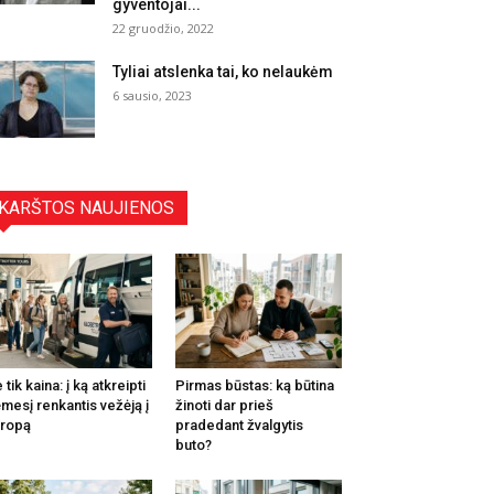
gyventojai...
22 gruodžio, 2022
Tyliai atslenka tai, ko nelaukėm
6 sausio, 2023
KARŠTOS NAUJIENOS
 tik kaina: į ką atkreipti
Pirmas būstas: ką būtina
mesį renkantis vežėją į
žinoti dar prieš
ropą
pradedant žvalgytis
buto?