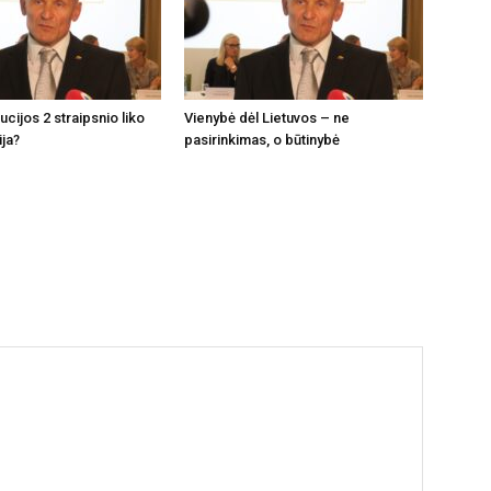
tucijos 2 straipsnio liko
Vienybė dėl Lietuvos – ne
ija?
pasirinkimas, o būtinybė