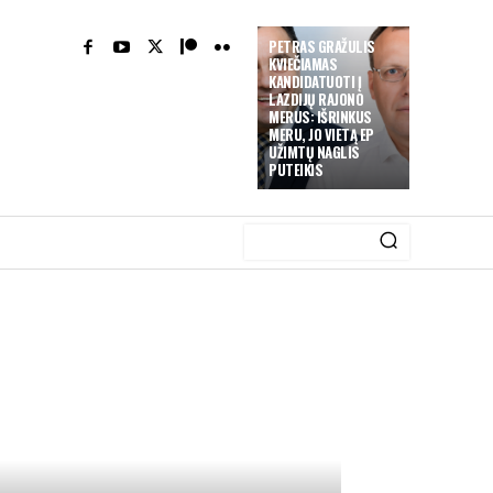
PETRAS GRAŽULIS
KVIEČIAMAS
KANDIDATUOTI Į
LAZDIJŲ RAJONO
MERUS: IŠRINKUS
MERU, JO VIETĄ EP
UŽIMTŲ NAGLIS
PUTEIKIS