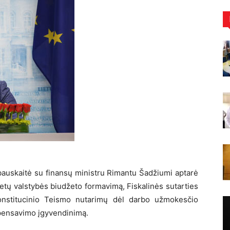
bauskaitė su finansų ministru Rimantu Šadžiumi aptarė
metų valstybės biudžeto formavimą, Fiskalinės sutarties
Konstitucinio Teismo nutarimų dėl darbo užmokesčio
pensavimo įgyvendinimą.