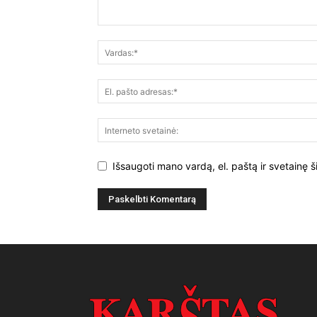
Išsaugoti mano vardą, el. paštą ir svetainę š