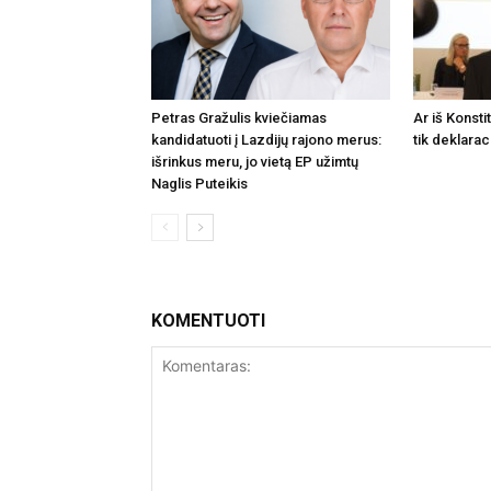
Petras Gražulis kviečiamas
Ar iš Konsti
kandidatuoti į Lazdijų rajono merus:
tik deklarac
išrinkus meru, jo vietą EP užimtų
Naglis Puteikis
KOMENTUOTI