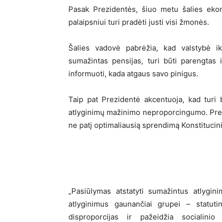
Pasak Prezidentės, šiuo metu šalies ekon
palaipsniui turi pradėti justi visi žmonės.
Šalies vadovė pabrėžia, kad valstybė ik
sumažintas pensijas, turi būti parengta
informuoti, kada atgaus savo pinigus.
Taip pat Prezidentė akcentuoja, kad turi
atlyginimų mažinimo neproporcingumo. Prezi
ne patį optimaliausią sprendimą Konstitucin
„Pasiūlymas atstatyti sumažintus atlygin
atlyginimus gaunančiai grupei – statuti
disproporcijas ir pažeidžia socialini