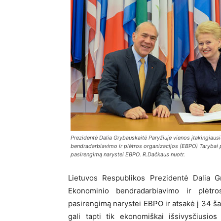
Prezidentė Dalia Grybauskaitė Paryžiuje vienos įtakingiau
bendradarbiavimo ir plėtros organizacijos (EBPO) Tarybai p
pasirengimą narystei EBPO. R.Dačkaus nuotr.
Lietuvos Respublikos Prezidentė Dalia Gr
Ekonominio bendradarbiavimo ir plėtro
pasirengimą narystei EBPO ir atsakė į 34 š
gali tapti tik ekonomiškai išsivysčiusio