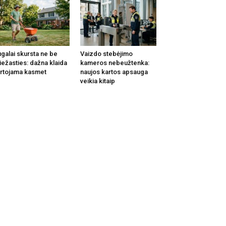
galai skursta ne be
Vaizdo stebėjimo
iežasties: dažna klaida
kameros nebeužtenka:
rtojama kasmet
naujos kartos apsauga
veikia kitaip