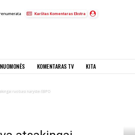
renumerata
Karštas Komentaras Ekstra
NUOMONĖS
KOMENTARAS TV
KITA
akingai ruošiasi narystei EBPO