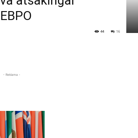
uva atsakingai
i EBPO
44
16
- Reklama -