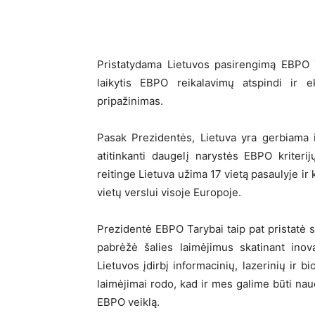
Pristatydama Lietuvos pasirengimą EBPO T
laikytis EBPO reikalavimų atspindi ir e
pripažinimas.
Pasak Prezidentės, Lietuva yra gerbiama i
atitinkanti daugelį narystės EBPO kriter
reitinge Lietuva užima 17 vietą pasaulyje ir
vietų verslui visoje Europoje.
Prezidentė EBPO Tarybai taip pat pristatė 
pabrėžė šalies laimėjimus skatinant inov
Lietuvos įdirbį informacinių, lazerinių ir b
laimėjimai rodo, kad ir mes galime būti naud
EBPO veiklą.