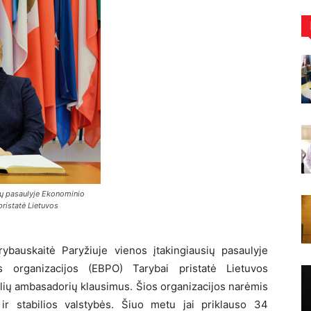
sių pasaulyje Ekonominio
ristatė Lietuvos
ybauskaitė Paryžiuje vienos įtakingiausių pasaulyje
s organizacijos (EBPO) Tarybai pristatė Lietuvos
alių ambasadorių klausimus. Šios organizacijos narėmis
s ir stabilios valstybės. Šiuo metu jai priklauso 34