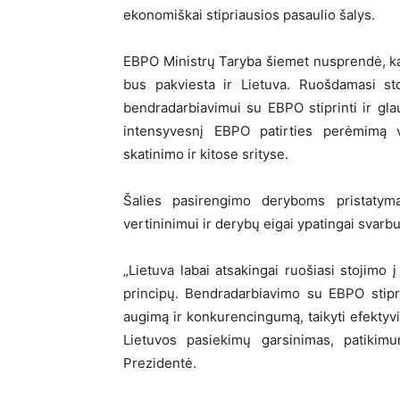
ekonomiškai stipriausios pasaulio šalys.
EBPO Ministrų Taryba šiemet nusprendė, ka
bus pakviesta ir Lietuva. Ruošdamasi st
bendradarbiavimui su EBPO stiprinti ir glau
intensyvesnį EBPO patirties perėmimą va
skatinimo ir kitose srityse.
Šalies pasirengimo deryboms pristatym
vertininimui ir derybų eigai ypatingai svarb
„Lietuva labai atsakingai ruošiasi stojimo
principų. Bendradarbiavimo su EBPO stipr
augimą ir konkurencingumą, taikyti efektyv
Lietuvos pasiekimų garsinimas, patikimum
Prezidentė.