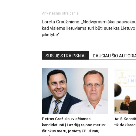
Ankstesnis straipsnis
Loreta Graužinienė: „Nedviprasmiškai pasisakau
kad visiems lietuviams turi būti suteikta Lietuvo
pilietybė“
SUSIJĘ STRAIPSNIAI
DAUGIAU ŠIO AUTORI
Petras Gražulis kviečiamas
Ar iš Konsti
kandidatuoti į Lazdijų rajono merus:
tik deklarac
išrinkus meru, jo vietą EP užimtų