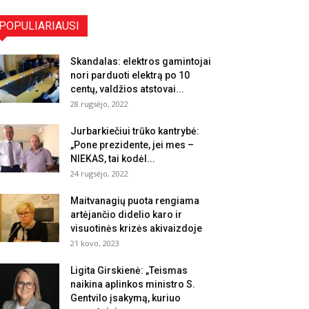
POPULIARIAUSI
Skandalas: elektros gamintojai
nori parduoti elektrą po 10
centų, valdžios atstovai...
28 rugsėjo, 2022
Jurbarkiečiui trūko kantrybė:
„Pone prezidente, jei mes –
NIEKAS, tai kodėl...
24 rugsėjo, 2022
Maitvanagių puota rengiama
artėjančio didelio karo ir
visuotinės krizės akivaizdoje
21 kovo, 2023
Ligita Girskienė: „Teismas
naikina aplinkos ministro S.
Gentvilo įsakymą, kuriuo