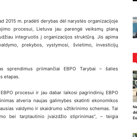
d 2015 m. pradėti derybas dėl narystės organizacijoje
ojimo procesui, Lietuva jau parengė veiksmų planą
džiau integruotis į organizacijos struktūrą. Jis apima
ldymo, prekybos, vystymosi, švietimo, investicijų
as sprendimus priimančiai EBPO Tarybai – šalies
us etapas.
 į EBPO procesui ir jau dabar laikosi pagrindinių EBPO
inimas atveria naujas galimybes skatinti ekonomikos
Ne
iausias valdymo ir skaidrumo užtikrinimo schemas. Tai
dė
o bei tarptautinio įvaizdžio stiprinimas”, – teigia
Eu