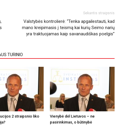
Sekantis straipsnis
,
Valstybės kontrolierė: “Tenka apgailestauti, kad
s
mano kreipimasis į teismą kai kurių Seimo narių
yra traktuojamas kaip savanaudiškas poelgis”
AUS TURINIO
tucijos 2 straipsnio liko
Vienybė dėl Lietuvos – ne
ija?
pasirinkimas, o būtinybė