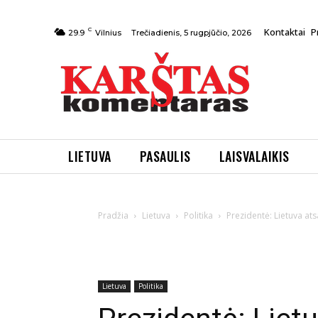
C
Kontaktai
P
Trečiadienis, 5 rugpjūčio, 2026
29.9
Vilnius
LIETUVA
PASAULIS
LAISVALAIKIS
Pradžia
Lietuva
Politika
Prezidentė: Lietuva ats
Lietuva
Politika