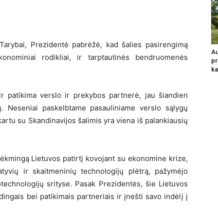
arybai, Prezidentė pabrėžė, kad šalies pasirengimą
Au
konominiai rodikliai, ir tarptautinės bendruomenės
pr
ka
r patikima verslo ir prekybos partnerė, jau šiandien
ijų. Neseniai paskelbtame pasauliniame verslo sąlygų
 kartu su Skandinavijos šalimis yra viena iš palankiausių
sėkmingą Lietuvos patirtį kovojant su ekonomine krize,
atyvių ir skaitmeninių technologijų plėtrą, pažymėjo
iotechnologijų srityse. Pasak Prezidentės, šie Lietuvos
ingais bei patikimais partneriais ir įnešti savo indėlį į