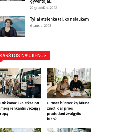
gyventojai...
22 gruodžio, 2022
Tyliai atslenka tai, ko nelaukėm
6 sausio, 2023
KARŠTOS NAUJIENOS
 tik kaina: į ką atkreipti
Pirmas būstas: ką būtina
mesį renkantis vežėją į
žinoti dar prieš
ropą
pradedant žvalgytis
buto?