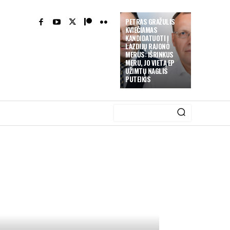
PETRAS GRAŽULIS
KVIEČIAMAS
KANDIDATUOTI Į
LAZDIJŲ RAJONO
MERUS: IŠRINKUS
MERU, JO VIETĄ EP
UŽIMTŲ NAGLIS
PUTEIKIS