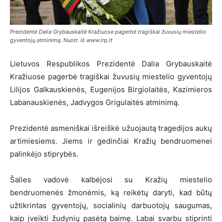
Prezidentė Dalia Grybauskaitė Kražiuose pagerbė tragiškai žuvusių miestelio
gyventojų atminimą. Nuotr. iš www.lrp.lt
Lietuvos Respublikos Prezidentė Dalia Grybauskaitė
Kražiuose pagerbė tragiškai žuvusių miestelio gyventojų
Lilijos Galkauskienės, Eugenijos Birgiolaitės, Kazimieros
Labanauskienės, Jadvygos Grigulaitės atminimą.
Prezidentė asmeniškai išreiškė užuojautą tragedijos aukų
artimiesiems. Jiems ir gedinčiai Kražių bendruomenei
palinkėjo stiprybės.
Šalies vadovė kalbėjosi su Kražių miestelio
bendruomenės žmonėmis, ką reikėtų daryti, kad būtų
užtikrintas gyventojų, socialinių darbuotojų saugumas,
kaip įveikti žudynių pasėtą baimę. Labai svarbu stiprinti