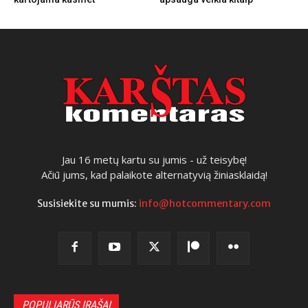
Jau 16 metų kartu su jumis - už teisybę!
Ačiū jums, kad palaikote alternatyvią žiniasklaidą!
Susisiekite su mumis:
info@hotcommentary.com
POPULIARŪS ĮRAŠAI