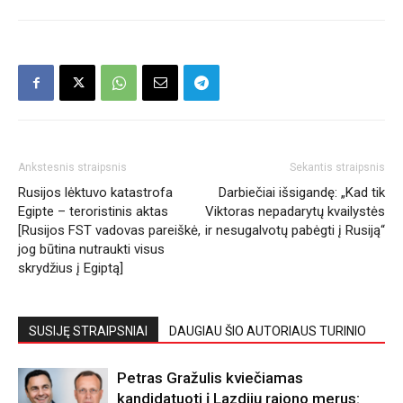
Ankstesnis straipsnis
Sekantis straipsnis
Rusijos lėktuvo katastrofa
Darbiečiai išsigandę: „Kad tik
Egipte – teroristinis aktas
Viktoras nepadarytų kvailystės
[Rusijos FST vadovas pareiškė,
ir nesugalvotų pabėgti į Rusiją“
jog būtina nutraukti visus
skrydžius į Egiptą]
SUSIJĘ STRAIPSNIAI
DAUGIAU ŠIO AUTORIAUS TURINIO
Petras Gražulis kviečiamas
kandidatuoti į Lazdijų rajono merus: