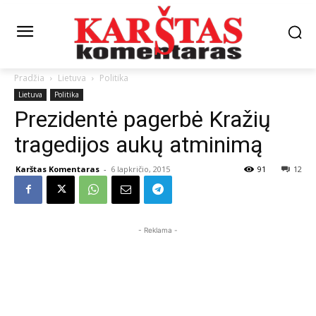
Pradžia
Lietuva
Politika
Lietuva
Politika
Prezidentė pagerbė Kražių
tragedijos aukų atminimą
Karštas Komentaras
-
6 lapkričio, 2015
91
12
- Reklama -