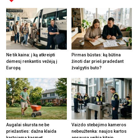
Ne tik kaina: į ką atkreipti
Pirmas būstas: ką būtina
dėmesį renkantis vežėją į
žinoti dar prieš pradedant
Europą
žvalgytis buto?
Augalai skursta ne be
Vaizdo stebėjimo kameros
priežasties: dažna klaida
nebeužtenka: naujos kartos
kartojama kasmet
apsauga veikia kitaip