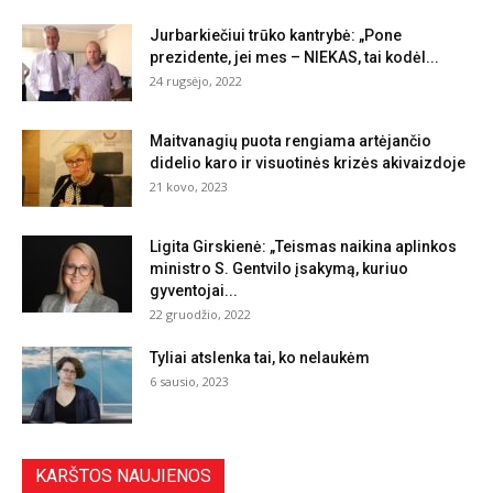
Jurbarkiečiui trūko kantrybė: „Pone
prezidente, jei mes – NIEKAS, tai kodėl...
24 rugsėjo, 2022
Maitvanagių puota rengiama artėjančio
didelio karo ir visuotinės krizės akivaizdoje
21 kovo, 2023
Ligita Girskienė: „Teismas naikina aplinkos
ministro S. Gentvilo įsakymą, kuriuo
gyventojai...
22 gruodžio, 2022
Tyliai atslenka tai, ko nelaukėm
6 sausio, 2023
KARŠTOS NAUJIENOS