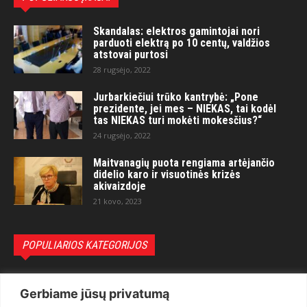
Skandalas: elektros gamintojai nori
parduoti elektrą po 10 centų, valdžios
atstovai purtosi
28 rugsėjo, 2022
Jurbarkiečiui trūko kantrybė: „Pone
prezidente, jei mes – NIEKAS, tai kodėl
tas NIEKAS turi mokėti mokesčius?“
24 rugsėjo, 2022
Maitvanagių puota rengiama artėjančio
didelio karo ir visuotinės krizės
akivaizdoje
21 kovo, 2023
POPULIARIOS KATEGORIJOS
Politika
3281
Gerbiame jūsų privatumą
Nuomonės
2174