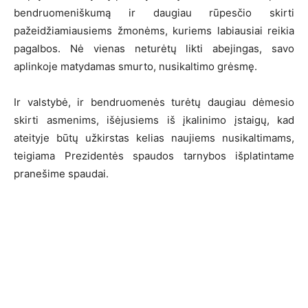
bendruomeniškumą ir daugiau rūpesčio skirti
pažeidžiamiausiems žmonėms, kuriems labiausiai reikia
pagalbos. Nė vienas neturėtų likti abejingas, savo
aplinkoje matydamas smurto, nusikaltimo grėsmę.
Ir valstybė, ir bendruomenės turėtų daugiau dėmesio
skirti asmenims, išėjusiems iš įkalinimo įstaigų, kad
ateityje būtų užkirstas kelias naujiems nusikaltimams,
teigiama Prezidentės spaudos tarnybos išplatintame
pranešime spaudai.