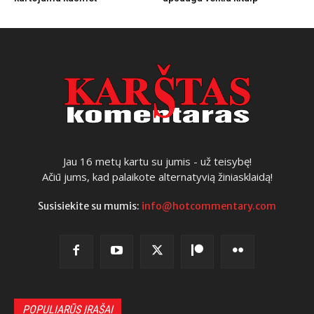
Jau 16 metų kartu su jumis - už teisybę!
Ačiū jums, kad palaikote alternatyvią žiniasklaidą!
Susisiekite su mumis:
info@hotcommentary.com
POPULIARŪS ĮRAŠAI