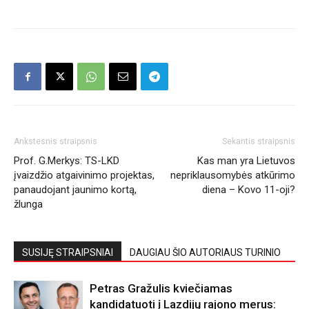
Ankstesnis straipsnis
Sekantis straipsnis
Prof. G.Merkys: TS-LKD
Kas man yra Lietuvos
įvaizdžio atgaivinimo projektas,
nepriklausomybės atkūrimo
panaudojant jaunimo kortą,
diena – Kovo 11-oji?
žlunga
SUSIJĘ STRAIPSNIAI
DAUGIAU ŠIO AUTORIAUS TURINIO
Petras Gražulis kviečiamas
kandidatuoti į Lazdijų rajono merus: