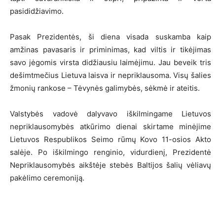
pasididžiavimo.
Pasak Prezidentės, ši diena visada suskamba kaip
amžinas pavasaris ir priminimas, kad viltis ir tikėjimas
savo jėgomis virsta didžiausiu laimėjimu. Jau beveik tris
dešimtmečius Lietuva laisva ir nepriklausoma. Visų šalies
žmonių rankose – Tėvynės galimybės, sėkmė ir ateitis.
Valstybės vadovė dalyvavo iškilmingame Lietuvos
nepriklausomybės atkūrimo dienai skirtame minėjime
Lietuvos Respublikos Seimo rūmų Kovo 11-osios Akto
salėje. Po iškilmingo renginio, vidurdienį, Prezidentė
Nepriklausomybės aikštėje stebės Baltijos šalių vėliavų
pakėlimo ceremoniją.