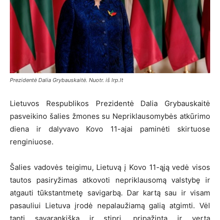
Prezidentė Dalia Grybauskaitė. Nuotr. iš lrp.lt
Lietuvos Respublikos Prezidentė Dalia Grybauskaitė
pasveikino šalies žmones su Nepriklausomybės atkūrimo
diena ir dalyvavo Kovo 11-ajai paminėti skirtuose
renginiuose.
Šalies vadovės teigimu, Lietuvą į Kovo 11-ąją vedė visos
tautos pasiryžimas atkovoti nepriklausomą valstybę ir
atgauti tūkstantmetę savigarbą. Dar kartą sau ir visam
pasauliui Lietuva įrodė nepalaužiamą galią atgimti. Vėl
tapti savarankiška ir stipri, pripažinta ir verta