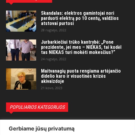
Skandalas: elektros gamintojai nori
parduoti elektrą po 10 centų, valdžios
atstovai purtosi
28 rugsėjo, 2022
Jurbarkiečiui trūko kantrybė: „Pone
prezidente, jei mes – NIEKAS, tai kodėl
tas NIEKAS turi mokėti mokesčius?“
24 rugsėjo, 2022
Maitvanagių puota rengiama artėjančio
didelio karo ir visuotinės krizės
akivaizdoje
21 kovo, 2023
POPULIARIOS KATEGORIJOS
Politika
3281
Gerbiame jūsų privatumą
Nuomonės
2174