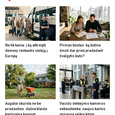
Ne tik kaina: į ką atkreipti
Pirmas būstas: ką būtina
dėmesį renkantis vežėją į
žinoti dar prieš pradedant
Europą
žvalgytis buto?
Augalai skursta ne be
Vaizdo stebėjimo kameros
priežasties: dažna klaida
nebeužtenka: naujos kartos
kartojama kasmet
apsauga veikia kitaip