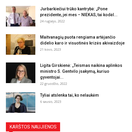
Jurbarkiečiui trūko kantrybė: „Pone
prezidente, jei mes – NIEKAS, tai kodėl...
24 rugsėjo, 2022
Maitvanagių puota rengiama artėjančio
didelio karo ir visuotinės krizės akivaizdoje
21 kovo, 2023
Ligita Girskienė: „Teismas naikina aplinkos
ministro S. Gentvilo įsakymą, kuriuo
gyventojai...
22 gruodžio, 2022
Tyliai atslenka tai, ko nelaukėm
6 sausio, 2023
KARŠTOS NAUJIENOS