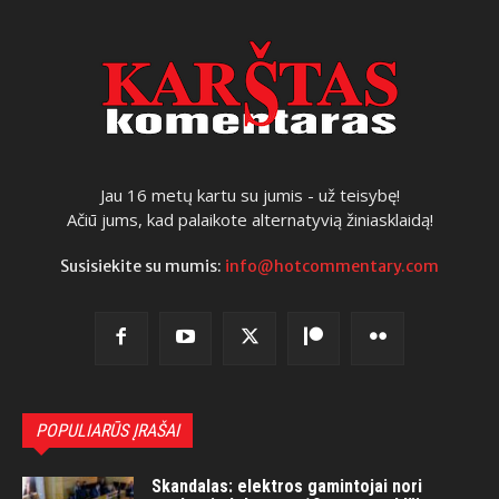
Jau 16 metų kartu su jumis - už teisybę!
Ačiū jums, kad palaikote alternatyvią žiniasklaidą!
Susisiekite su mumis:
info@hotcommentary.com
POPULIARŪS ĮRAŠAI
Skandalas: elektros gamintojai nori