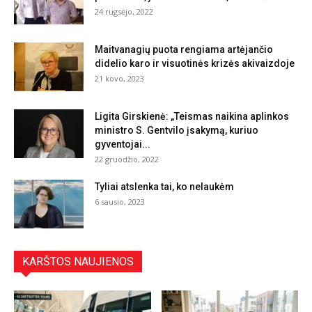
24 rugsėjo, 2022
Maitvanagių puota rengiama artėjančio
didelio karo ir visuotinės krizės akivaizdoje
21 kovo, 2023
Ligita Girskienė: „Teismas naikina aplinkos
ministro S. Gentvilo įsakymą, kuriuo
gyventojai...
22 gruodžio, 2022
Tyliai atslenka tai, ko nelaukėm
6 sausio, 2023
KARŠTOS NAUJIENOS