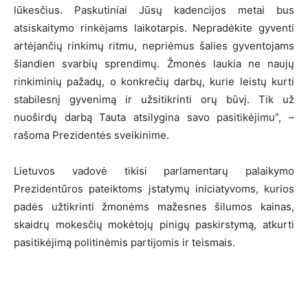
lūkesčius. Paskutiniai Jūsų kadencijos metai bus
atsiskaitymo rinkėjams laikotarpis. Nepradėkite gyventi
artėjančių rinkimų ritmu, nepriėmus šalies gyventojams
šiandien svarbių sprendimų. Žmonės laukia ne naujų
rinkiminių pažadų, o konkrečių darbų, kurie leistų kurti
stabilesnį gyvenimą ir užsitikrinti orų būvį. Tik už
nuoširdų darbą Tauta atsilygina savo pasitikėjimu”, –
rašoma Prezidentės sveikinime.
Lietuvos vadovė tikisi parlamentarų palaikymo
Prezidentūros pateiktoms įstatymų iniciatyvoms, kurios
padės užtikrinti žmonėms mažesnes šilumos kainas,
skaidrų mokesčių mokėtojų pinigų paskirstymą, atkurti
pasitikėjimą politinėmis partijomis ir teismais.