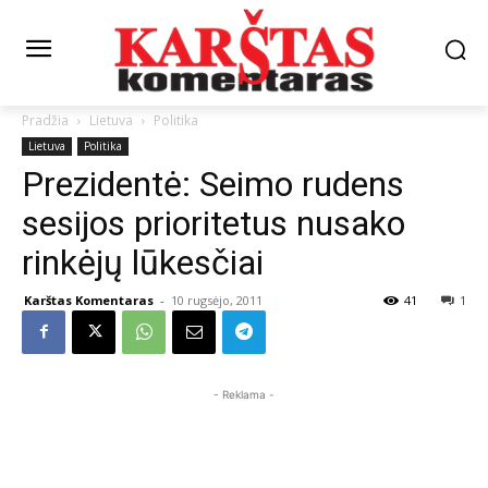
Pradžia
Lietuva
Politika
Lietuva
Politika
Prezidentė: Seimo rudens
sesijos prioritetus nusako
rinkėjų lūkesčiai
Karštas Komentaras
-
10 rugsėjo, 2011
41
1
- Reklama -