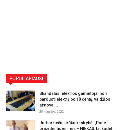
POPULIARIAUSI
Skandalas: elektros gamintojai nori
parduoti elektrą po 10 centų, valdžios
atstovai...
28 rugsėjo, 2022
Jurbarkiečiui trūko kantrybė: „Pone
prezidente, jei mes – NIEKAS, tai kodėl...