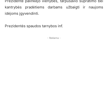
Prezidentė palinkėjo vienybės, tarpusavio supratimo bei
kantrybės pradėtiems darbams užbaigti ir naujoms
idėjoms įgyvendinti.
Prezidentės spaudos tarnybos inf.
- Reklama -