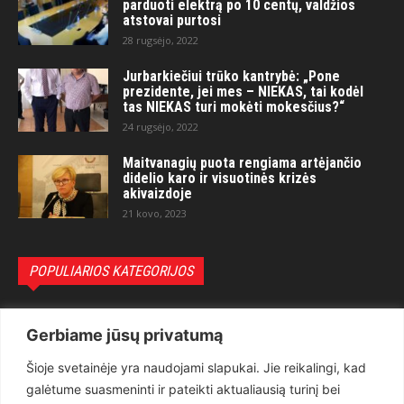
parduoti elektrą po 10 centų, valdžios
atstovai purtosi
28 rugsėjo, 2022
Jurbarkiečiui trūko kantrybė: „Pone
prezidente, jei mes – NIEKAS, tai kodėl
tas NIEKAS turi mokėti mokesčius?“
24 rugsėjo, 2022
Maitvanagių puota rengiama artėjančio
didelio karo ir visuotinės krizės
akivaizdoje
21 kovo, 2023
POPULIARIOS KATEGORIJOS
Politika
3281
Gerbiame jūsų privatumą
Nuomonės
2174
Šioje svetainėje yra naudojami slapukai. Jie reikalingi, kad
Teisėsauga
1497
galėtume suasmeninti ir pateikti aktualiausią turinį bei
Aktualu
1373