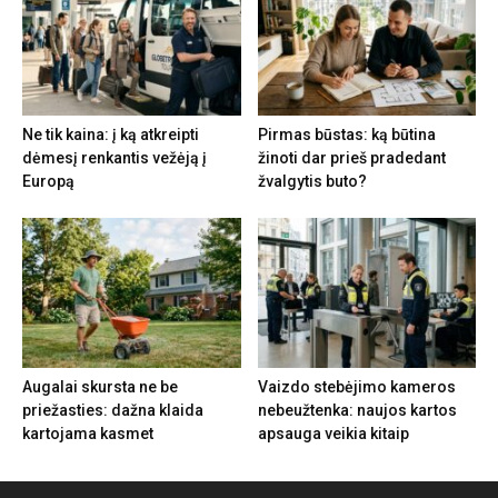
Ne tik kaina: į ką atkreipti
Pirmas būstas: ką būtina
dėmesį renkantis vežėją į
žinoti dar prieš pradedant
Europą
žvalgytis buto?
Augalai skursta ne be
Vaizdo stebėjimo kameros
priežasties: dažna klaida
nebeužtenka: naujos kartos
kartojama kasmet
apsauga veikia kitaip