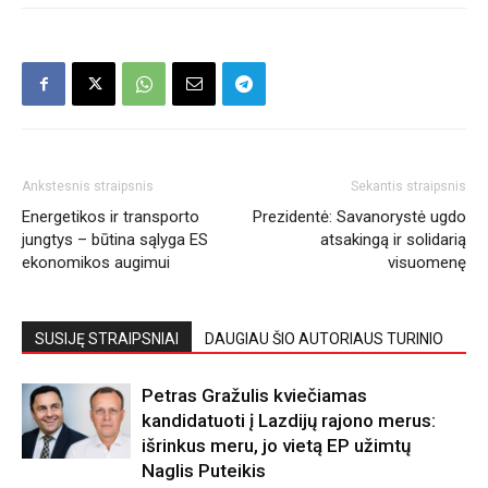
Ankstesnis straipsnis
Sekantis straipsnis
Energetikos ir transporto
Prezidentė: Savanorystė ugdo
jungtys – būtina sąlyga ES
atsakingą ir solidarią
ekonomikos augimui
visuomenę
SUSIJĘ STRAIPSNIAI
DAUGIAU ŠIO AUTORIAUS TURINIO
Petras Gražulis kviečiamas
kandidatuoti į Lazdijų rajono merus:
išrinkus meru, jo vietą EP užimtų
Naglis Puteikis