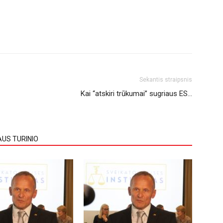
Sekantis straipsnis
Kai “atskiri trūkumai” sugriaus ES…
AUS TURINIO