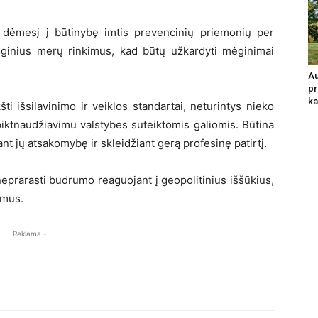
 dėmesį į būtinybę imtis prevencinių priemonių per
ioginius merų rinkimus, kad būtų užkardyti mėginimai
Au
pr
ka
ti išsilavinimo ir veiklos standartai, neturintys nieko
iktnaudžiavimu valstybės suteiktomis galiomis. Būtina
inant jų atsakomybę ir skleidžiant gerą profesinę patirtį.
eprarasti budrumo reaguojant į geopolitinius iššūkius,
ymus.
- Reklama -