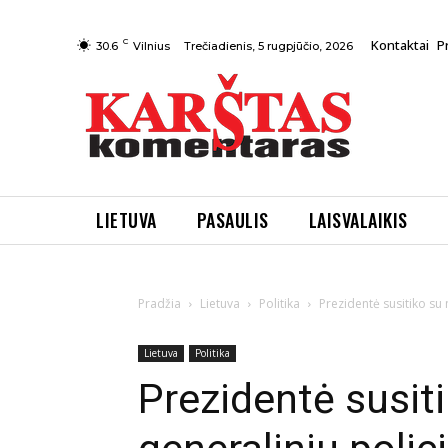
C
Kontaktai
P
Trečiadienis, 5 rugpjūčio, 2026
30.6
Vilnius
LIETUVA
PASAULIS
LAISVALAIKIS
Pradžia
Lietuva
Politika
Prezidentė susitiko su 
Lietuva
Politika
Prezidentė susit