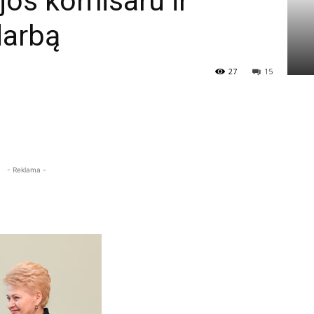
ijos komisaru ir
darbą
27
15
- Reklama -