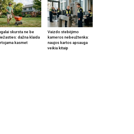
galai skursta ne be
Vaizdo stebėjimo
iežasties: dažna klaida
kameros nebeužtenka:
rtojama kasmet
naujos kartos apsauga
veikia kitaip