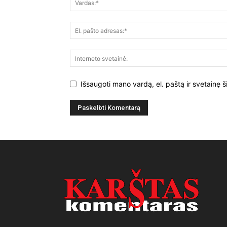
Išsaugoti mano vardą, el. paštą ir svetainę š