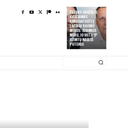
PETRAS GRAŽULIS
KVIEČIAMAS
KANDIDATUOTI Į
LAZDIJŲ RAJONO
MERUS: IŠRINKUS
MERU, JO VIETĄ EP
UŽIMTŲ NAGLIS
PUTEIKIS