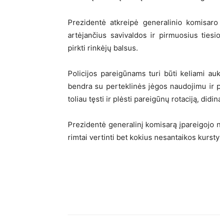
Prezidentė atkreipė generalinio komisaro
artėjančius savivaldos ir pirmuosius ties
pirkti rinkėjų balsus.
Policijos pareigūnams turi būti keliami aukš
bendra su perteklinės jėgos naudojimu ir p
toliau tęsti ir plėsti pareigūnų rotaciją, did
Prezidentė generalinį komisarą įpareigojo n
rimtai vertinti bet kokius nesantaikos kurst