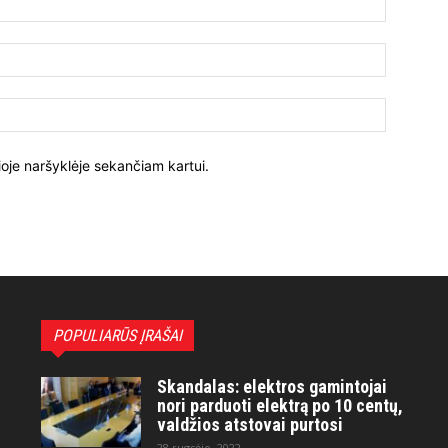
ioje naršyklėje sekančiam kartui.
POPULIARŪS ĮRAŠAI
Skandalas: elektros gamintojai
nori parduoti elektrą po 10 centų,
valdžios atstovai purtosi
28 rugsėjo, 2022