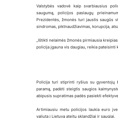
Valstybės vadovė kaip svarbiausius poli
saugumą, policijos paslaugų prieinam
Prezidentės, žmonės turi jaustis saugūs v
sindromas, piktnaudžiavimas, korupcija, atsai
„Ištikti nelaimės žmonės pirmiausia kreipias
policija įgauna vis daugiau, reikia pateisinti
Policija turi stiprinti ryšius su gyventoj
paramą, padėti steigtis saugios kaimynys
abipusis supratimas padės pasiekti efektyve
Artimiausiu metu policijos laukia euro įv
valiuta į Lietuvą ateitų sklandžiai ir saugiai.