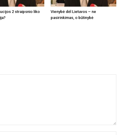
tucijos 2 straipsnio liko
Vienybė dėl Lietuvos – ne
ija?
pasirinkimas, o būtinybė