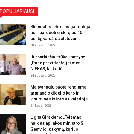
POPULIARIAUSI
Skandalas: elektros gamintojai
nori parduoti elektrą po 10
centų, valdžios atstovai...
28 rugsėjo, 2022
Jurbarkiečiui trūko kantrybė:
„Pone prezidente, jei mes –
NIEKAS, tai kodėl...
24 rugsėjo, 2022
Maitvanagių puota rengiama
artėjančio didelio karo ir
visuotinės krizės akivaizdoje
21 kovo, 2023
Ligita Girskienė: „Teismas
naikina aplinkos ministro S.
Gentvilo įsakymą, kuriuo