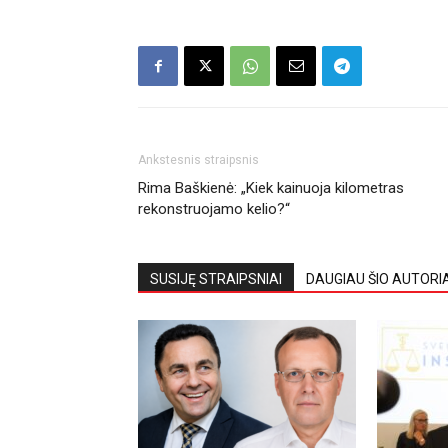
Ankstesnis straipsnis
Rima Baškienė: „Kiek kainuoja kilometras
rekonstruojamo kelio?“
SUSIJĘ STRAIPSNIAI
DAUGIAU ŠIO AUTORI