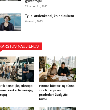
gyventojai...
22 gruodžio, 2022
Tyliai atslenka tai, ko nelaukėm
6 sausio, 2023
KARŠTOS NAUJIENOS
 tik kaina: į ką atkreipti
Pirmas būstas: ką būtina
mesį renkantis vežėją į
žinoti dar prieš
ropą
pradedant žvalgytis
buto?