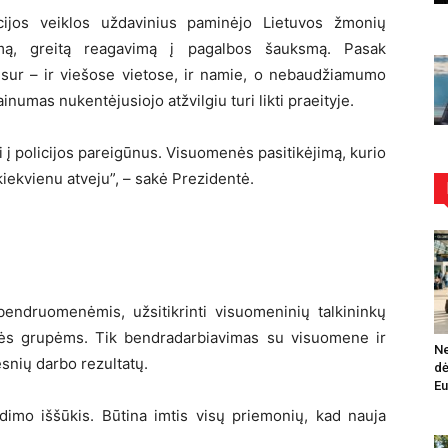
cijos veiklos uždavinius paminėjo Lietuvos žmonių
umą, greitą reagavimą į pagalbos šauksmą. Pasak
isur – ir viešose vietose, ir namie, o nebaudžiamumo
numas nukentėjusiojo atžvilgiu turi likti praeityje.
i į policijos pareigūnus. Visuomenės pasitikėjimą, kurio
 kiekvienu atveju”, – sakė Prezidentė.
ų bendruomenėmis, užsitikrinti visuomeninių talkininkų
tės grupėms. Tik bendradarbiavimas su visuomene ir
Ne
snių darbo rezultatų.
dė
Eu
edimo iššūkis. Būtina imtis visų priemonių, kad nauja