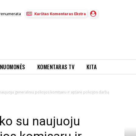
renumerata
Karštas Komentaras Ekstra
NUOMONĖS
KOMENTARAS TV
KITA
naujuoju generaliniu policijos komisaru ir aptarė policijos darbą
iko su naujuoju