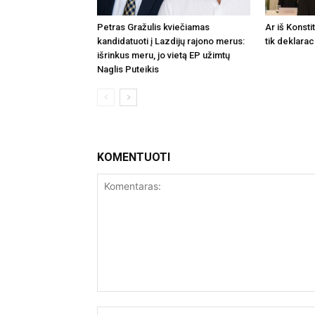
Petras Gražulis kviečiamas
Ar iš Konsti
kandidatuoti į Lazdijų rajono merus:
tik deklarac
išrinkus meru, jo vietą EP užimtų
Naglis Puteikis
KOMENTUOTI