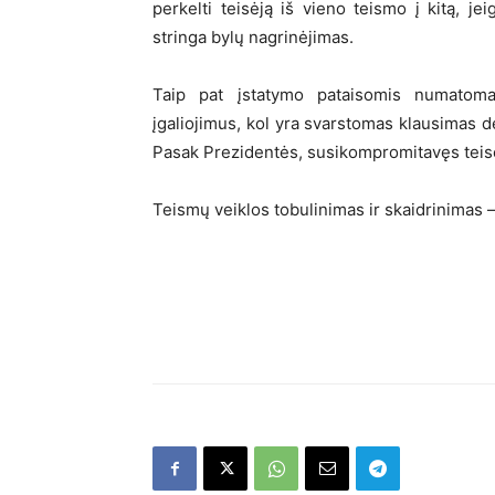
perkelti teisėją iš vieno teismo į kitą, je
stringa bylų nagrinėjimas.
Taip pat įstatymo pataisomis numatoma
įgaliojimus, kol yra svarstomas klausimas d
Pasak Prezidentės, susikompromitavęs teisėja
Teismų veiklos tobulinimas ir skaidrinimas –