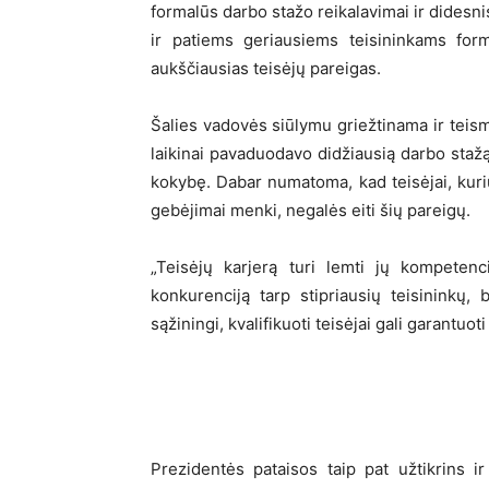
formalūs darbo stažo reikalavimai ir didesnis
ir patiems geriausiems teisininkams form
aukščiausias teisėjų pareigas.
Šalies vadovės siūlymu griežtinama ir tei
laikinai pavaduodavo didžiausią darbo stažą 
kokybę. Dabar numatoma, kad teisėjai, kurių 
gebėjimai menki, negalės eiti šių pareigų.
„Teisėjų karjerą turi lemti jų kompetenc
konkurenciją tarp stipriausių teisininkų,
sąžiningi, kvalifikuoti teisėjai gali garantuo
Prezidentės pataisos taip pat užtikrins 