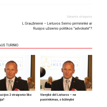
Sekantis straipsnis
L.Graužinienė – Lietuvos Seimo pirmininkė ar
Rusijos užsienio politikos “advokatė”?
AUS TURINIO
tucijos 2 straipsnio liko
Vienybė dėl Lietuvos – ne
ija?
pasirinkimas, o būtinybė