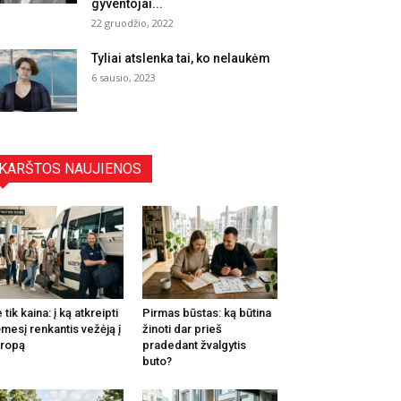
gyventojai...
22 gruodžio, 2022
Tyliai atslenka tai, ko nelaukėm
6 sausio, 2023
KARŠTOS NAUJIENOS
 tik kaina: į ką atkreipti
Pirmas būstas: ką būtina
mesį renkantis vežėją į
žinoti dar prieš
ropą
pradedant žvalgytis
buto?