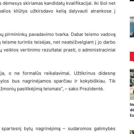
 dėmesys skiriamas kandidatų kvalifikacijai. Iki šiol net
alios kliūtys užkirsdavo kelią dalyvauti atrankose į
smų pirmininkų pavadavimo tvarka. Dabar teismo vadovą
teisme turintis teisėjas, net neatsižvelgiant į jo darbo
veiklos vertinimo rezultatai prasti, o administraciniai
ija, o ne formalūs reikalavimai. Užtikrinus didesnę
 bylos bus nagrinėjamos sparčiau ir kokybiškiau. Tik
ti žmonių pasitikėjimą teismais”, – sako Prezidentė.
Ne
dė
Eu
ir spartesnį bylų nagrinėjimą – sudaromos galimybės