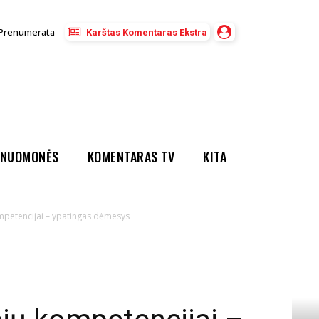
Prenumerata
Karštas Komentaras Ekstra
NUOMONĖS
KOMENTARAS TV
KITA
ompetencijai – ypatingas dėmesys