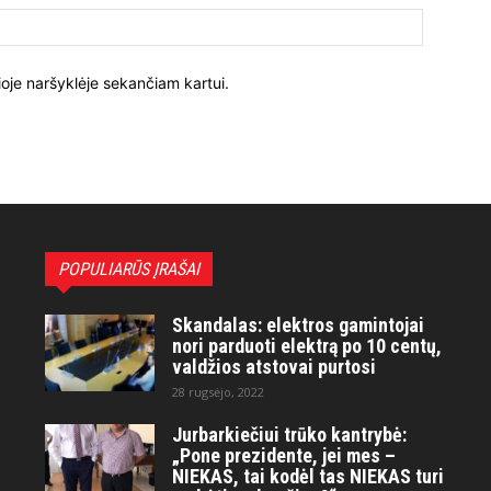
ioje naršyklėje sekančiam kartui.
POPULIARŪS ĮRAŠAI
Skandalas: elektros gamintojai
nori parduoti elektrą po 10 centų,
valdžios atstovai purtosi
28 rugsėjo, 2022
Jurbarkiečiui trūko kantrybė:
„Pone prezidente, jei mes –
NIEKAS, tai kodėl tas NIEKAS turi