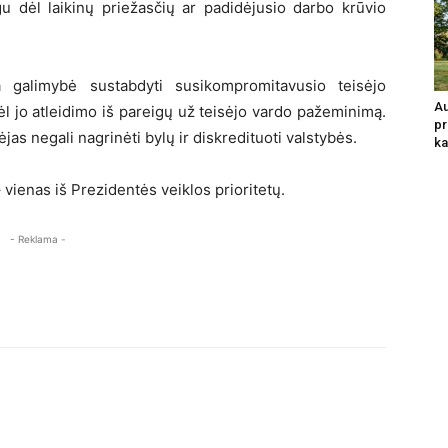
igu dėl laikinų priežasčių ar padidėjusio darbo krūvio
 galimybė sustabdyti susikompromitavusio teisėjo
Au
ėl jo atleidimo iš pareigų už teisėjo vardo pažeminimą.
pr
s negali nagrinėti bylų ir diskredituoti valstybės.
ka
 vienas iš Prezidentės veiklos prioritetų.
- Reklama -