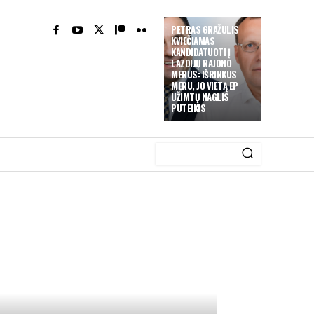
PETRAS GRAŽULIS
KVIEČIAMAS
KANDIDATUOTI Į
LAZDIJŲ RAJONO
MERUS: IŠRINKUS
MERU, JO VIETĄ EP
UŽIMTŲ NAGLIS
PUTEIKIS