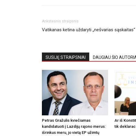
Ankstesnis straipsnis
Vatikanas ketina uždaryti „nešvarias sąskaitas“
SUSIJĘ STRAIPSNIAI
DAUGIAU ŠIO AUTORI
Petras Gražulis kviečiamas
Ar iš Konsti
kandidatuoti į Lazdijų rajono merus:
tik deklarac
išrinkus meru, jo vietą EP užimtų