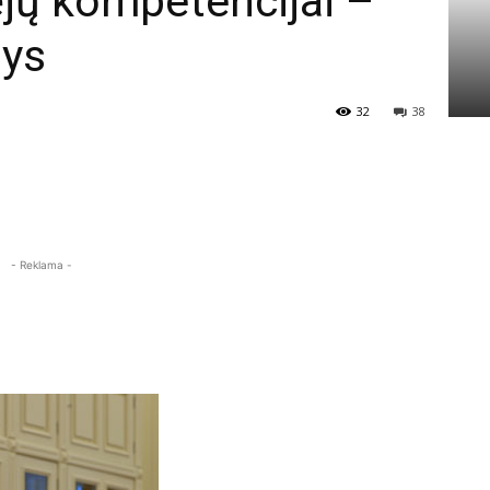
ėjų kompetencijai –
sys
32
38
- Reklama -