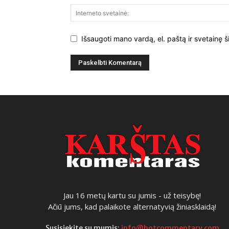
Išsaugoti mano vardą, el. paštą ir svetainę š
Jau 16 metų kartu su jumis - už teisybę!
Ačiū jums, kad palaikote alternatyvią žiniasklaidą!
Susisiekite su mumis:
info@hotcommentary.com