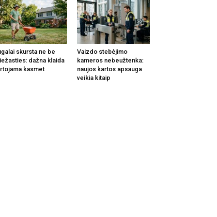
galai skursta ne be
Vaizdo stebėjimo
iežasties: dažna klaida
kameros nebeužtenka:
rtojama kasmet
naujos kartos apsauga
veikia kitaip