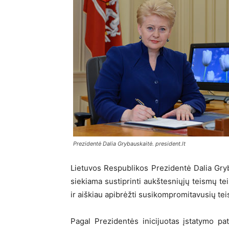
Prezidentė Dalia Grybauskaitė. president.lt
Lietuvos Respublikos Prezidentė Dalia Gry
siekiama sustiprinti aukštesniųjų teismų t
ir aiškiau apibrėžti susikompromitavusių tei
Pagal Prezidentės inicijuotas įstatymo pa