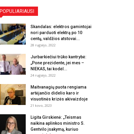
POPULIARIAUSI
Skandalas: elektros gamintojai
nori parduoti elektrą po 10
centų, valdžios atstovai...
28 rugsėjo, 2022
Jurbarkiečiui trūko kantrybė:
„Pone prezidente, jei mes –
NIEKAS, tai kodėl...
24 rugsėjo, 2022
Maitvanagių puota rengiama
artėjančio didelio karo ir
visuotinės krizės akivaizdoje
21 kovo, 2023
Ligita Girskienė: „Teismas
naikina aplinkos ministro S.
Gentvilo įsakymą, kuriuo