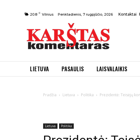
C
Kontaktai
Penktadienis, 7 rugpjūčio, 2026
20.8
Vilnius
LIETUVA
PASAULIS
LAISVALAIKIS
Pradžia
Lietuva
Politika
Prezidentė: Teisėjų k
Lietuva
Politika