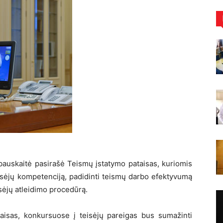
bauskaitė pasirašė Teismų įstatymo pataisas, kuriomis
eisėjų kompetenciją, padidinti teismų darbo efektyvumą
sėjų atleidimo procedūrą.
taisas, konkursuose į teisėjų pareigas bus sumažinti