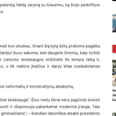
patarėją Valdą Jacyną su klausimu, ką šioje pedofilijos
ra.
kad kuo skubiau, tiriant šią bylą būtų prašoma pagalba
atarėjui buvo sakoma, kad daugelis žmonių, kaip turbūt
nė Lietuvos teisėsaugos viršūnėlė tik tempia laiką ir,
, o tik naikins įkalčius ir darys kitas nusikalstamas
josi neformalių ir konstruktyvių atsakymų.
Ne
dė
alinė teisėsauga". Šiuo metu tikrai nėra pagrindo kviesti
Eu
ikuoti ir disponuoja pakankamai modernia įranga. Taip
 giminaičiams", – šiandien lakoniškai atsakė prezidento