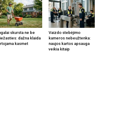
galai skursta ne be
Vaizdo stebėjimo
iežasties: dažna klaida
kameros nebeužtenka:
rtojama kasmet
naujos kartos apsauga
veikia kitaip