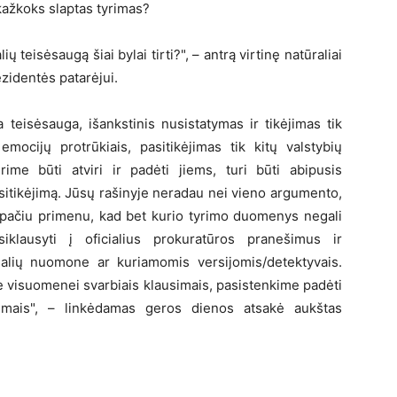
kažkoks slaptas tyrimas?
ių teisėsaugą šiai bylai tirti?", – antrą virtinę natūraliai
zidentės patarėjui.
 teisėsauga, išankstinis nusistatymas ir tikėjimas tik
mocijų protrūkiais, pasitikėjimas tik kitų valstybių
ime būti atviri ir padėti jiems, turi būti abipusis
pasitikėjimą. Jūsų rašinyje neradau nei vieno argumento,
 pačiu primenu, kad bet kurio tyrimo duomenys negali
siklausyti į oficialius prokuratūros pranešimus ir
šalių nuomone ar kuriamomis versijomis/detektyvais.
e visuomenei svarbiais klausimais, pasistenkime padėti
arimais", – linkėdamas geros dienos atsakė aukštas