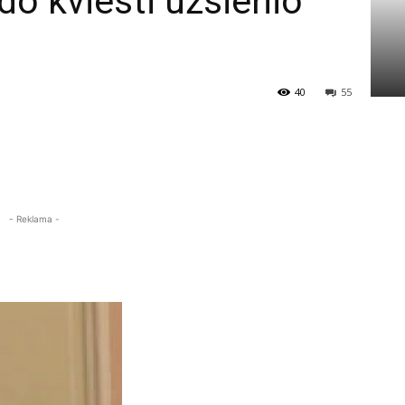
ndo kviesti užsienio
40
55
- Reklama -