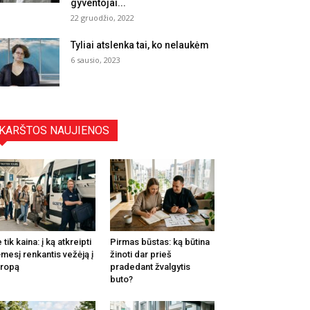
gyventojai...
22 gruodžio, 2022
Tyliai atslenka tai, ko nelaukėm
6 sausio, 2023
KARŠTOS NAUJIENOS
 tik kaina: į ką atkreipti
Pirmas būstas: ką būtina
mesį renkantis vežėją į
žinoti dar prieš
ropą
pradedant žvalgytis
buto?