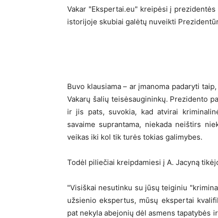
Vakar "Ekspertai.eu" kreipėsi į prezidentės 
istorijoje skubiai galėtų nuveikti Prezidentū
Buvo klausiama – ar įmanoma padaryti taip, 
Vakarų šalių teisėsaugininkų. Prezidento p
ir jis pats, suvokia, kad atvirai kriminali
savaime suprantama, niekada neištirs nieko
veikas iki kol tik turės tokias galimybes.
Todėl piliečiai kreipdamiesi į A. Jacyną tikė
"Visiškai nesutinku su jūsų teiginiu "krimin
užsienio ekspertus, mūsų ekspertai kvalif
pat nekyla abejonių dėl asmens tapatybės ir