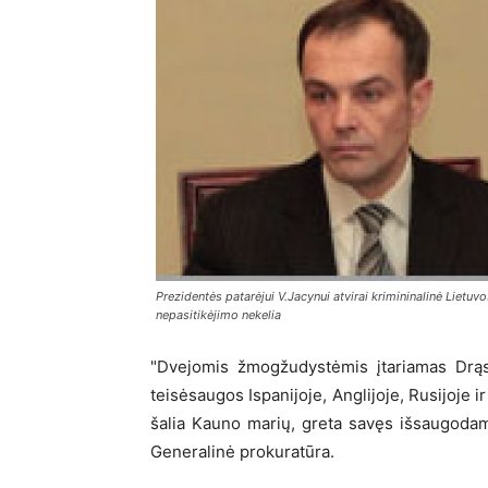
Prezidentės patarėjui V.Jacynui atvirai krimininalinė Lietuv
nepasitikėjimo nekelia
"Dvejomis žmogžudystėmis įtariamas Drą
teisėsaugos Ispanijoje, Anglijoje, Rusijoje i
šalia Kauno marių, greta savęs išsaugodama
Generalinė prokuratūra.