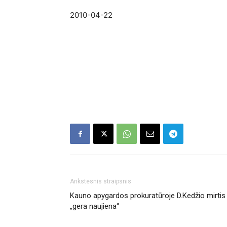
2010-04-22
Ankstesnis straipsnis
Kauno apygardos prokuratūroje D.Kedžio mirtis
„gera naujiena“