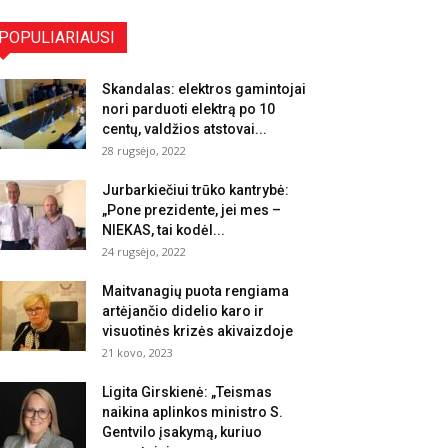
POPULIARIAUSI
Skandalas: elektros gamintojai
nori parduoti elektrą po 10
centų, valdžios atstovai...
28 rugsėjo, 2022
Jurbarkiečiui trūko kantrybė:
„Pone prezidente, jei mes –
NIEKAS, tai kodėl...
24 rugsėjo, 2022
Maitvanagių puota rengiama
artėjančio didelio karo ir
visuotinės krizės akivaizdoje
21 kovo, 2023
Ligita Girskienė: „Teismas
naikina aplinkos ministro S.
Gentvilo įsakymą, kuriuo