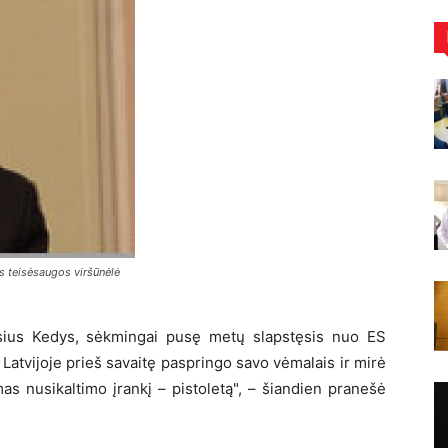
os teisėsaugos viršūnėlė
sius Kedys, sėkmingai pusę metų slapstęsis nuo ES
r Latvijoje prieš savaitę paspringo savo vėmalais ir mirė
s nusikaltimo įrankį – pistoletą", – šiandien pranešė