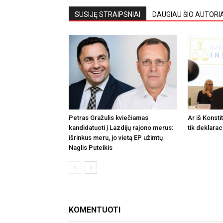
SUSIJĘ STRAIPSNIAI
DAUGIAU ŠIO AUTORI
Petras Gražulis kviečiamas
Ar iš Konsti
kandidatuoti į Lazdijų rajono merus:
tik deklarac
išrinkus meru, jo vietą EP užimtų
Naglis Puteikis
KOMENTUOTI