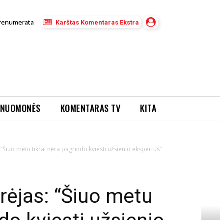
renumerata
Karštas Komentaras Ekstra
NUOMONĖS
KOMENTARAS TV
KITA
“Šiuo metu tikrai nėra pagrindo kviesti užsienio ekspertus”
rėjas: “Šiuo metu