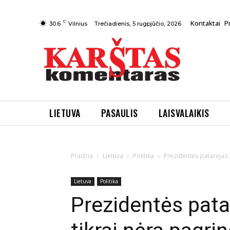
C
Kontaktai
P
Trečiadienis, 5 rugpjūčio, 2026
30.6
Vilnius
LIETUVA
PASAULIS
LAISVALAIKIS
Pradžia
Lietuva
Politika
Prezidentės patarėjas: 
Lietuva
Politika
Prezidentės pata