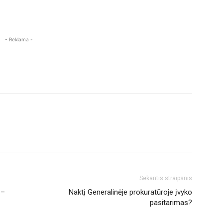
- Reklama -
Sekantis straipsnis
 –
Naktį Generalinėje prokuratūroje įvyko
pasitarimas?