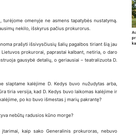
jus, turėjome omenyje ne asmens tapatybės nustatymą.
lausimų nekilo, išskyrus pačius prokurorus.
Au
pr
ka
noma prašyti išsivysčiusių šalių pagalbos tiriant šią jau
Lietuvos prokurorai, paprastai kalbant, netiria, o daro
ustruoja gausybė detalių, o geriausiai – teatralizuota D.
e slaptame kalėjime D. Kedys buvo nužudytas arba,
ra tiria versija, kad D. Kedys buvo laikomas kalėjime ir
kalėjime, po ko buvo išmestas į marių pakrantę?
ciatyva nebūtų radusios kūno morge?
 įtarimai, kaip sako Generalinis prokuroras, nebuvo