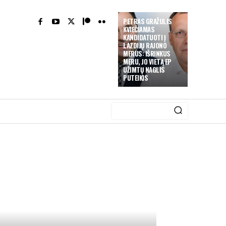
PETRAS GRAŽULIS
KVIEČIAMAS
KANDIDATUOTI Į
LAZDIJŲ RAJONO
MERUS: IŠRINKUS
MERU, JO VIETĄ EP
UŽIMTŲ NAGLIS
PUTEIKIS