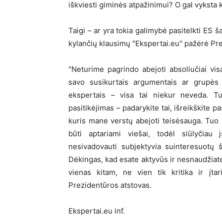
iškviesti giminės atpažinimui? O gal vyksta 
Taigi – ar yra tokia galimybė pasitelkti ES šal
kylančių klausimų "Ekspertai.eu" pažėrė Pre
"Neturime pagrindo abejoti absoliučiai visa
savo susikurtais argumentais ar grupės e
ekspertais – visa tai niekur neveda. Tur
pasitikėjimas – padarykite tai, išreikškite 
kuris mane verstų abejoti teisėsauga. Tuo
būti aptariami viešai, todėl siūlyčiau į
nesivadovauti subjektyvia suinteresuotų 
Dėkingas, kad esate aktyvūs ir nesnaudžiat
vienas kitam, ne vien tik kritika ir įt
Prezidentūros atstovas.
Ekspertai.eu inf.