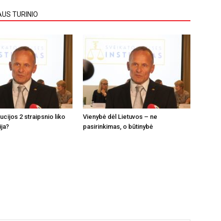
AUS TURINIO
tucijos 2 straipsnio liko
Vienybė dėl Lietuvos – ne
ija?
pasirinkimas, o būtinybė