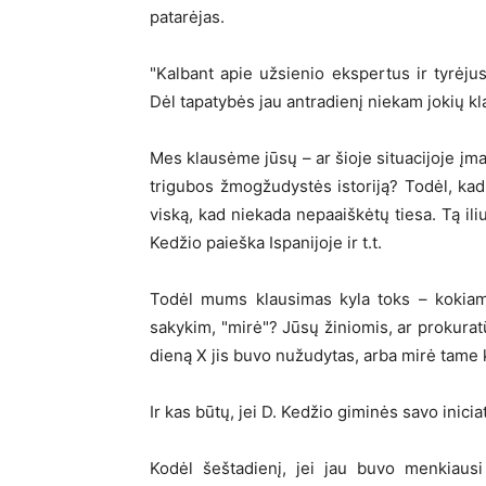
patarėjas.
"Kalbant apie užsienio ekspertus ir tyrė
Dėl tapatybės jau antradienį niekam jokių k
Mes klausėme jūsų – ar šioje situacijoje įma
trigubos žmogžudystės istoriją? Todėl, kad 
viską, kad niekada nepaaiškėtų tiesa. Tą ili
Kedžio paieška Ispanijoje ir t.t.
Todėl mums klausimas kyla toks – kokiam
sakykim, "mirė"? Jūsų žiniomis, ar prokuratū
dieną X jis buvo nužudytas, arba mirė tame 
Ir kas būtų, jei D. Kedžio giminės savo ini
Kodėl šeštadienį, jei jau buvo menkiausi