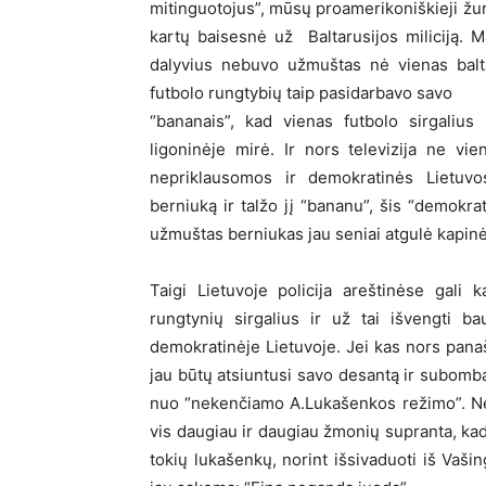
mitinguotojus”, mūsų proamerikoniškieji žurn
kartų baisesnė už Baltarusijos miliciją. M
dalyvius nebuvo užmuštas nė vienas balta
futbolo rungtybių taip pasidarbavo savo
“bananais”, kad vienas futbolo sirgalius
ligoninėje mirė. Ir nors televizija ne v
nepriklausomos ir demokratinės Lietuvos
berniuką ir talžo jį “bananu”, šis “demokra
užmuštas berniukas jau seniai atgulė kapi
Taigi Lietuvoje policija areštinėse gali k
rungtynių sirgalius ir už tai išvengti b
demokratinėje Lietuvoje. Jei kas nors panaš
jau būtų atsiuntusi savo desantą ir subomba
nuo “nekenčiamo A.Lukašenkos režimo”. Nes
vis daugiau ir daugiau žmonių supranta, kad
tokių lukašenkų, norint išsivaduoti iš Vaši