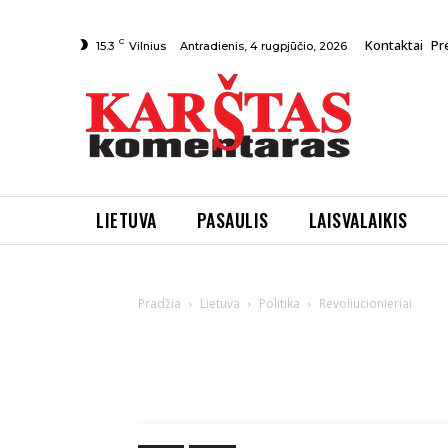
C
Kontaktai
Pr
Antradienis, 4 rugpjūčio, 2026
15.3
Vilnius
LIETUVA
PASAULIS
LAISVALAIKIS
Pradžia
Lietuva
Politika
Revoliucionieriai