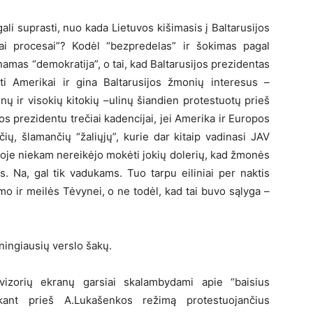
li suprasti, nuo kada Lietuvos kišimasis į Baltarusijos
iai procesai”? Kodėl “bezpredelas” ir šokimas pagal
amas “demokratija”, o tai, kad Baltarusijos prezidentas
i Amerikai ir gina Baltarusijos žmonių interesus –
inų ir visokių kitokių –ulinų šiandien protestuotų prieš
s prezidentu trečiai kadencijai, jei Amerika ir Europos
ų, šlamančių “žaliųjų”, kurie dar kitaip vadinasi JAV
tuvoje niekam nereikėjo mokėti jokių dolerių, kad žmonės
s. Na, gal tik vadukams. Tuo tarpu eiliniai per naktis
mo ir meilės Tėvynei, o ne todėl, kad tai buvo sąlyga –
lningiausių verslo šakų.
evizorių ekranų garsiai skalambydami apie “baisius
aikant prieš A.Lukašenkos režimą protestuojančius