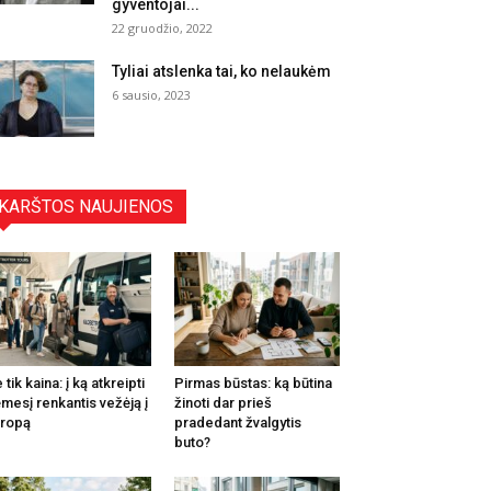
gyventojai...
22 gruodžio, 2022
Tyliai atslenka tai, ko nelaukėm
6 sausio, 2023
KARŠTOS NAUJIENOS
 tik kaina: į ką atkreipti
Pirmas būstas: ką būtina
mesį renkantis vežėją į
žinoti dar prieš
ropą
pradedant žvalgytis
buto?