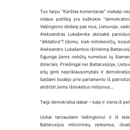
Tuo tarpu “Karštas komentaras” niekaip nega
vidaus politiką yra kažkokie “demokratin
Vašingtono dūdelę pas mus, Lietuvoje, vadin
Aleksandras Lukašenka atsisakė parsiduot
“diktatūra”? Įdomu, kiek milinkevičių, kozul
Aleksandro Lukašenkos išrinkimą Baltarusijo
Sąjunga jiems nebūtų numetusi tų šlamanči
doleriais. Priešingai nei Baltarusijoje, Lie
eitų ginti nepriklausomybės ir demokratijo
šaldami budėjo prie parlamento iš patriotiz
atidirbti jiems išmokėtus milijonus…
Taigi demokratija dabar – kaip ir viena iš pe
Uoliai tarnaudami Vašingtonui ir iš tel
Baltarusijos milicininkų veiksmus, išv