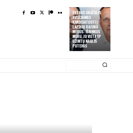
PETRAS GRAŽULIS
KVIEČIAMAS
KANDIDATUOTI Į
LAZDIJŲ RAJONO
MERUS: IŠRINKUS
MERU, JO VIETĄ EP
UŽIMTŲ NAGLIS
PUTEIKIS