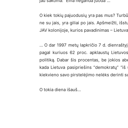
jau sakoma: “Eina neganda juoda”…
O kiek tokių pajuodusių yra pas mus? Turbūt
ne su jais, yra giliai po jais. Apšmeižti, išstu
JAV kolonijoje, kurios pavadinimas – Lietuv
… O dar 1997 metų lapkričio 7 d. dienraštyje
pagal kuriuos 62 proc. apklaustų Lietuvo
politiką. Dabar šis procentas, be jokios ab
kada Lietuva pasipriešins “demokratų” “iš už
kiekvieno savo pirstelėjimo nelėks derinti s
O tokia diena išauš…