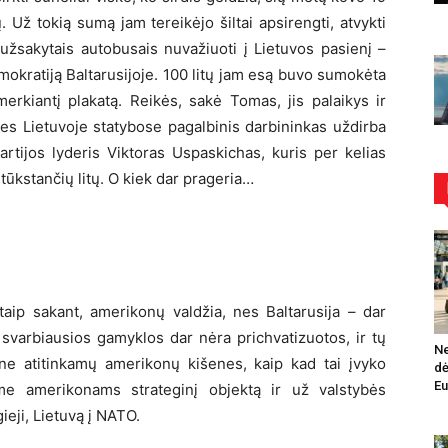
. Už tokią sumą jam tereikėjo šiltai apsirengti, atvykti
užsakytais autobusais nuvažiuoti į Lietuvos pasienį –
okratiją Baltarusijoje. 100 litų jam esą buvo sumokėta
erkiantį plakatą. Reikės, sakė Tomas, jis palaikys ir
 Nes Lietuvoje statybose pagalbinis darbininkas uždirba
artijos lyderis Viktoras Uspaskichas, kuris per kelias
tūkstančių litų. O kiek dar prageria…
itaip sakant, amerikonų valdžia, nes Baltarusija – dar
e svarbiausios gamyklos dar nėra prichvatizuotos, ir tų
Ne
ne atitinkamų amerikonų kišenes, kaip kad tai įvyko
dė
Eu
me amerikonams strateginį objektą ir už valstybės
ieji, Lietuvą į NATO.