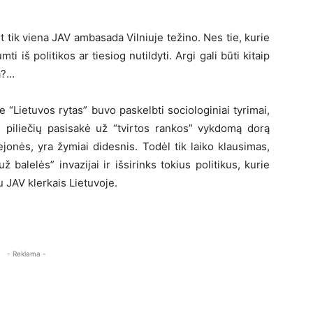
 tik viena JAV ambasada Vilniuje težino. Nes tie, kurie
mti iš politikos ar tiesiog nutildyti. Argi gali būti kitaip
a?…
 “Lietuvos rytas” buvo paskelbti sociologiniai tyrimai,
s piliečių pasisakė už “tvirtos rankos” vykdomą dorą
ejonės, yra žymiai didesnis. Todėl tik laiko klausimas,
 balelės” invazijai ir išsirinks tokius politikus, kurie
u JAV klerkais Lietuvoje.
- Reklama -