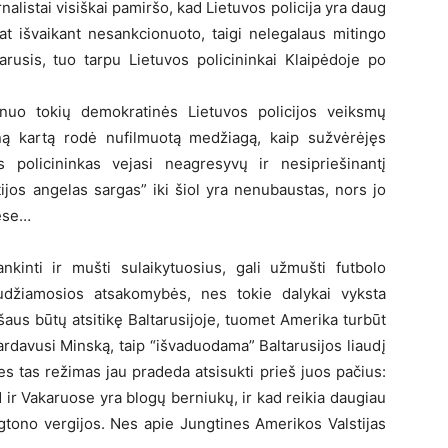
alistai visiškai pamiršo, kad Lietuvos policija yra daug
at išvaikant nesankcionuoto, taigi nelegalaus mitingo
rusis, tuo tarpu Lietuvos policininkai Klaipėdoje po
 nuo tokių demokratinės Lietuvos policijos veiksmų
ieną kartą rodė nufilmuotą medžiagą, kaip sužvėrėjęs
 policininkas vejasi neagresyvų ir nesipriešinantį
tijos angelas sargas” iki šiol yra nenubaustas, nors jo
nėse…
ankinti ir mušti sulaikytuosius, gali užmušti futbolo
audžiamosios atsakomybės, nes tokie dalykai vyksta
aus būtų atsitikę Baltarusijoje, tuomet Amerika turbūt
rdavusi Minską, taip “išvaduodama” Baltarusijos liaudį
 tas režimas jau pradeda atsisukti prieš juos pačius:
 ir Vakaruose yra blogų berniukų, ir kad reikia daugiau
ngtono vergijos. Nes apie Jungtines Amerikos Valstijas