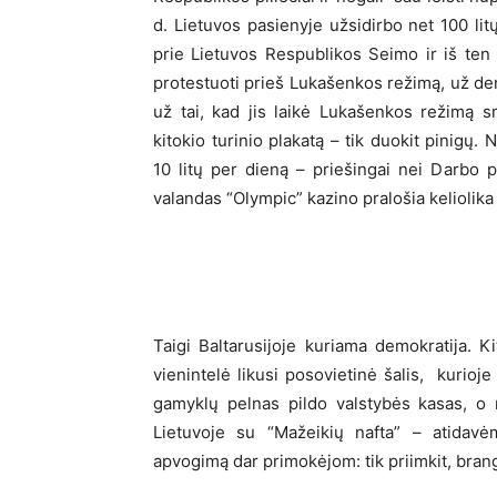
d. Lietuvos pasienyje užsidirbo net 100 litų
prie Lietuvos Respublikos Seimo ir iš ten 
protestuoti prieš Lukašenkos režimą, už dem
už tai, kad jis laikė Lukašenkos režimą sm
kitokio turinio plakatą – tik duokit pinigų.
10 litų per dieną – priešingai nei Darbo p
valandas “Olympic” kazino pralošia keliolika 
Taigi Baltarusijoje kuriama demokratija. K
vienintelė likusi posovietinė šalis, kurioj
gamyklų pelnas pildo valstybės kasas, o 
Lietuvoje su “Mažeikių nafta” – atidavė
apvogimą dar primokėjom: tik priimkit, brang