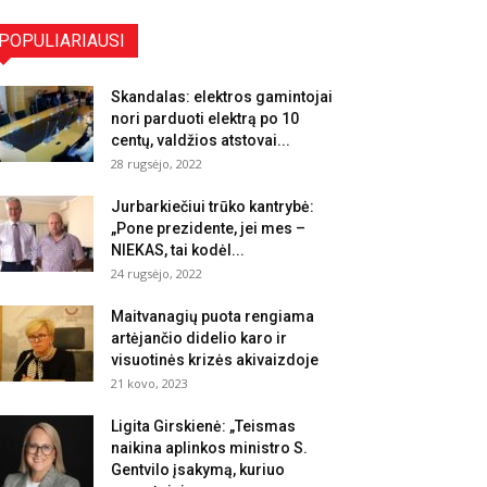
POPULIARIAUSI
Skandalas: elektros gamintojai
nori parduoti elektrą po 10
centų, valdžios atstovai...
28 rugsėjo, 2022
Jurbarkiečiui trūko kantrybė:
„Pone prezidente, jei mes –
NIEKAS, tai kodėl...
24 rugsėjo, 2022
Maitvanagių puota rengiama
artėjančio didelio karo ir
visuotinės krizės akivaizdoje
21 kovo, 2023
Ligita Girskienė: „Teismas
naikina aplinkos ministro S.
Gentvilo įsakymą, kuriuo