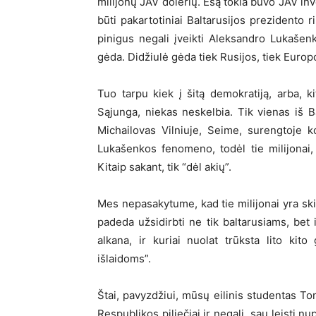
milijonų JAV dolerių. Esą tokia buvo JAV inves
būti pakartotiniai Baltarusijos prezidento r
pinigus negali įveikti Aleksandro Lukašenk
gėda. Didžiulė gėda tiek Rusijos, tiek Euro
Tuo tarpu kiek į šitą demokratiją, arba, k
Sąjunga, niekas neskelbia. Tik vienas iš B
Michailovas Vilniuje, Seime, surengtoje k
Lukašenkos fenomeno, todėl tie milijonai, k
Kitaip sakant, tik “dėl akių”.
Mes nepasakytume, kad tie milijonai yra sk
padeda užsidirbti ne tik baltarusiams, bet i
alkana, ir kuriai nuolat trūksta lito ki
išlaidoms”.
Štai, pavyzdžiui, mūsų eilinis studentas Tom
Respublikos piliečiai ir negali sau leisti nu