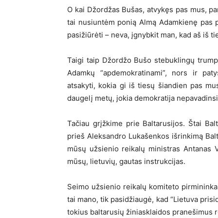
O kai Džordžas Bušas, atvykęs pas mus, par
tai nusiuntėm ponią Almą Adamkienę pas p
pasižiūrėti – neva, įgnybkit man, kad aš iš 
Taigi taip Džordžo Bušo stebuklingų trump
Adamkų “apdemokratinami”, nors ir patys 
atsakyti, kokia gi iš tiesų šiandien pas mu
daugelį metų, jokia demokratija nepavadinsi
Tačiau grįžkime prie Baltarusijos. Štai Bal
prieš Aleksandro Lukašenkos išrinkimą Balt
mūsų užsienio reikalų ministras Antanas Val
mūsų, lietuvių, gautas instrukcijas.
Seimo užsienio reikalų komiteto pirmininkas
tai mano, tik pasidžiaugė, kad “Lietuva pris
tokius baltarusių žiniasklaidos pranešimus 