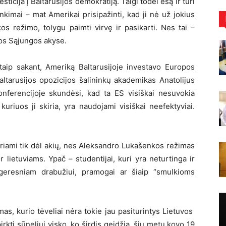
ticija į Baltarusijos demokratiją. Taigi todėl esą ir turi
inkimai – mat Amerikai prisipažinti, kad ji nė už jokius
os režimo, tolygu paimti virvę ir pasikarti. Nes tai –
pos Sąjungos akyse.
itaip sakant, Ameriką Baltarusijoje investavo Europos
altarusijos opozicijos šalininkų akademikas Anatolijus
onferencijoje skundėsi, kad ta ES visiškai nesuvokia
uriuos ji skiria, yra naudojami visiškai neefektyviai.
iriami tik dėl akių, nes Aleksandro Lukašenkos režimas
r lietuviams. Ypač – studentijai, kuri yra neturtinga ir
to geresniam drabužiui, pramogai ar šiaip “smulkioms
as, kurio tėveliai nėra tokie jau pasiturintys Lietuvos
pirkti sūneliui visko, ko širdis geidžia, šių metų kovo 19