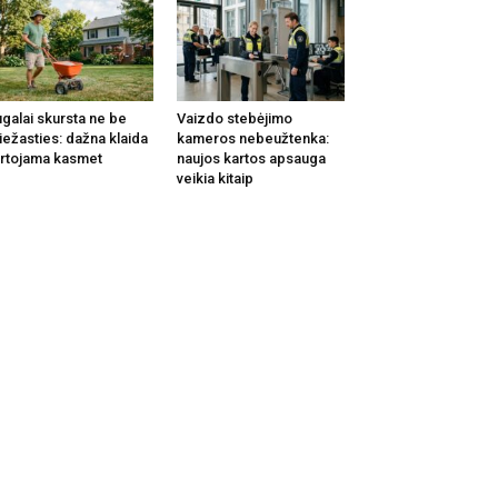
galai skursta ne be
Vaizdo stebėjimo
iežasties: dažna klaida
kameros nebeužtenka:
rtojama kasmet
naujos kartos apsauga
veikia kitaip