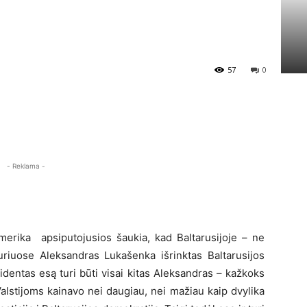
57
0
- Reklama -
Amerika apsiputojusios šaukia, kad Baltarusijoje – ne
kuriuose Aleksandras Lukašenka išrinktas Baltarusijos
identas esą turi būti visai kitas Aleksandras – kažkoks
alstijoms kainavo nei daugiau, nei mažiau kaip dvylika