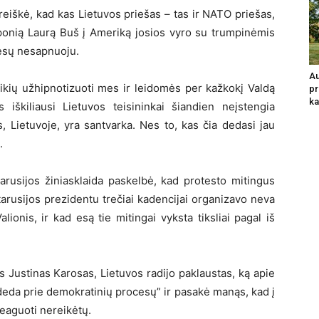
eiškė, kad kas Lietuvos priešas – tas ir NATO priešas,
onią Laurą Buš į Ameriką josios vyro su trumpinėmis
tiesų nesapnuoju.
Au
ikių užhipnotizuoti mes ir leidomės per kažkokį Valdą
pr
ka
iškiliausi Lietuvos teisininkai šiandien neįstengia
s, Lietuvoje, yra santvarka. Nes to, kas čia dedasi jau
.
tarusijos žiniasklaida paskelbė, kad protesto mitingus
arusijos prezidentu trečiai kadencijai organizavo neva
ionis, ir kad esą tie mitingai vyksta tiksliai pagal iš
 Justinas Karosas, Lietuvos radijo paklaustas, ką apie
ideda prie demokratinių procesų” ir pasakė manąs, kad į
reaguoti nereikėtų.