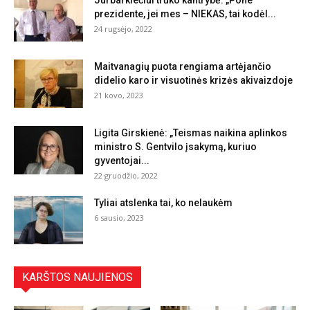
prezidente, jei mes – NIEKAS, tai kodėl...
24 rugsėjo, 2022
Maitvanagių puota rengiama artėjančio
didelio karo ir visuotinės krizės akivaizdoje
21 kovo, 2023
Ligita Girskienė: „Teismas naikina aplinkos
ministro S. Gentvilo įsakymą, kuriuo
gyventojai...
22 gruodžio, 2022
Tyliai atslenka tai, ko nelaukėm
6 sausio, 2023
KARŠTOS NAUJIENOS