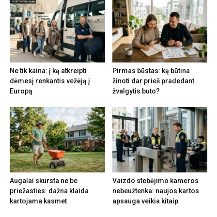
Ne tik kaina: į ką atkreipti
Pirmas būstas: ką būtina
dėmesį renkantis vežėją į
žinoti dar prieš pradedant
Europą
žvalgytis buto?
Augalai skursta ne be
Vaizdo stebėjimo kameros
priežasties: dažna klaida
nebeužtenka: naujos kartos
kartojama kasmet
apsauga veikia kitaip