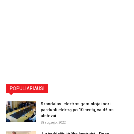
POPULIARIAUSI
Skandalas: elektros gamintojai nori
parduoti elektrą po 10 centų, valdžios
atstovai...
28 rugsėjo, 2022
Jurbarkiečiui trūko kantrybė: „Pone