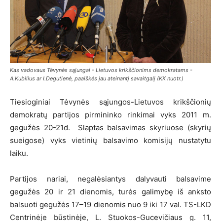
Kas vadovaus Tėvynės sąjungai - Lietuvos krikščionims demokratams -
A.Kubilius ar I.Degutienė, paaiškės jau ateinantį savaitgalį (KK nuotr.)
Tiesioginiai Tėvynės sąjungos-Lietuvos krikščionių
demokratų partijos pirmininko rinkimai vyks 2011 m.
gegužės 20-21d. Slaptas balsavimas skyriuose (skyrių
sueigose) vyks vietinių balsavimo komisijų nustatytu
laiku.
Partijos nariai, negalėsiantys dalyvauti balsavime
gegužės 20 ir 21 dienomis, turės galimybę iš anksto
balsuoti gegužės 17–19 dienomis nuo 9 iki 17 val. TS-LKD
Centrinėje būstinėje, L. Stuokos-Gucevičiaus g. 11,