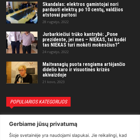
Skandalas: elektros gamintojai nori
parduoti elektrą po 10 centų, valdžios
atstovai purtosi
28 rugsėjo, 2022
Jurbarkiečiui trūko kantrybė: „Pone
prezidente, jei mes – NIEKAS, tai kodėl
tas NIEKAS turi mokėti mokesčius?“
24 rugsėjo, 2022
Maitvanagių puota rengiama artėjančio
didelio karo ir visuotinės krizės
akivaizdoje
21 kovo, 2023
POPULIARIOS KATEGORIJOS
Politika
3281
Gerbiame jūsų privatumą
Nuomonės
2174
Šioje svetainėje yra naudojami slapukai. Jie reikalingi, kad
Teisėsauga
1497