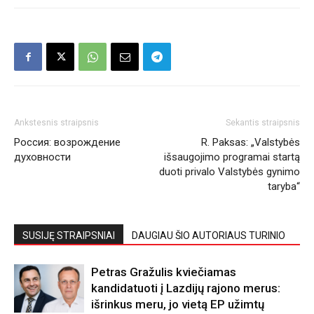
Ankstesnis straipsnis
Sekantis straipsnis
Россия: возрождение
R. Paksas: „Valstybės
духовности
išsaugojimo programai startą
duoti privalo Valstybės gynimo
taryba“
SUSIJĘ STRAIPSNIAI
DAUGIAU ŠIO AUTORIAUS TURINIO
Petras Gražulis kviečiamas
kandidatuoti į Lazdijų rajono merus:
išrinkus meru, jo vietą EP užimtų