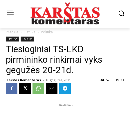
Pradžia
Lietuva
Politika
Lietuva
Politika
Tiesioginiai TS-LKD
pirmininko rinkimai vyks
gegužės 20-21d.
Karštas Komentaras
-
16 gegužės, 2011
52
11
- Reklama -