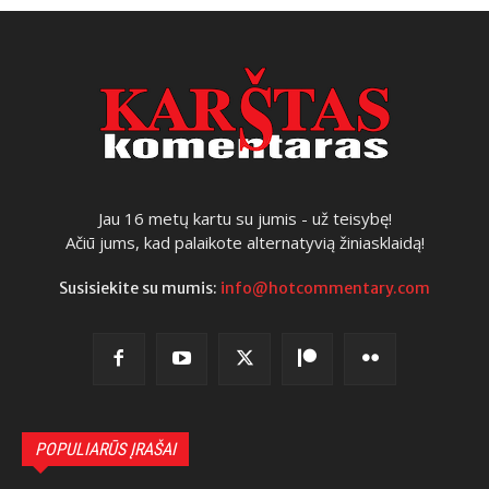
Jau 16 metų kartu su jumis - už teisybę!
Ačiū jums, kad palaikote alternatyvią žiniasklaidą!
Susisiekite su mumis:
info@hotcommentary.com
POPULIARŪS ĮRAŠAI