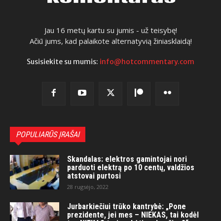
Jau 16 metų kartu su jumis - už teisybę!
Ačiū jums, kad palaikote alternatyvią žiniasklaidą!
Susisiekite su mumis:
info@hotcommentary.com
POPULIARŪS ĮRAŠAI
Skandalas: elektros gamintojai nori
parduoti elektrą po 10 centų, valdžios
atstovai purtosi
28 rugsėjo, 2022
Jurbarkiečiui trūko kantrybė: „Pone
prezidente, jei mes – NIEKAS, tai kodėl