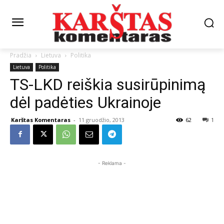
Pradžia
Lietuva
Politika
Lietuva
Politika
TS-LKD reiškia susirūpinimą
dėl padėties Ukrainoje
Karštas Komentaras
-
11 gruodžio, 2013
62
1
- Reklama -