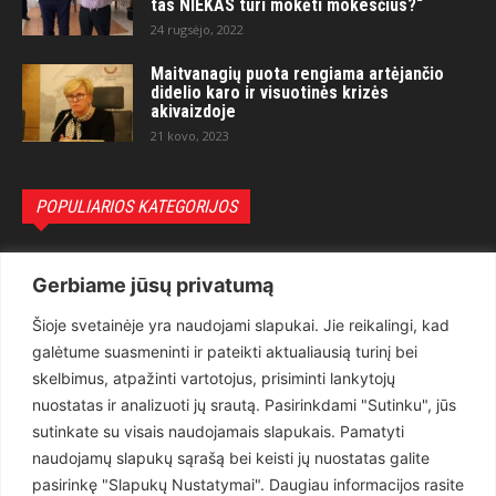
tas NIEKAS turi mokėti mokesčius?“
24 rugsėjo, 2022
Maitvanagių puota rengiama artėjančio
didelio karo ir visuotinės krizės
akivaizdoje
21 kovo, 2023
POPULIARIOS KATEGORIJOS
Politika
3281
Gerbiame jūsų privatumą
Nuomonės
2174
Šioje svetainėje yra naudojami slapukai. Jie reikalingi, kad
Teisėsauga
1497
galėtume suasmeninti ir pateikti aktualiausią turinį bei
Aktualu
1373
skelbimus, atpažinti vartotojus, prisiminti lankytojų
Lietuva
619
nuostatas ir analizuoti jų srautą. Pasirinkdami "Sutinku", jūs
sutinkate su visais naudojamais slapukais. Pamatyti
Pasaulis
560
naudojamų slapukų sąrašą bei keisti jų nuostatas galite
Статьи на русском
282
pasirinkę "Slapukų Nustatymai". Daugiau informacijos rasite