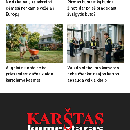
Ne tik kaina: į ką atkreipti
Pirmas būstas: ką būtina
dėmesį renkantis vežėją į
žinoti dar prieš pradedant
Europą
žvalgytis buto?
Augalai skursta ne be
Vaizdo stebėjimo kameros
priežasties: dažna klaida
nebeužtenka: naujos kartos
kartojama kasmet
apsauga veikia kitaip