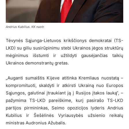
Andrius Kubilius. KK nuotr.
Tėvynės Sąjunga-Lietuvos krikščionys demokratai (TS-
LKD) su giliu susirūpinimu stebi Ukrainos jėgos struktūrų
mėginimus išstumti ir užtildyti gausėjančias taikių
Ukrainos demonstrantų gretas.
„Auganti sumaištis Kijeve atitinka Kremliaus nuostatą –
kompromituoti, skaldyti ir atkirsti Ukrainą nuo Europos
Sąjungos, galutinai įtraukiant ją į Rusijos įtakos lauką“, –
pažymima TS-LKD pareiškime, kurį pasirašo TS-LKD
partijos pirmininkas, Seimo opozicijos lyderis Andrius
Kubilius ir Šešėlinės Vyriausybės užsienio reikalų
ministras Audronius Ažubalis.