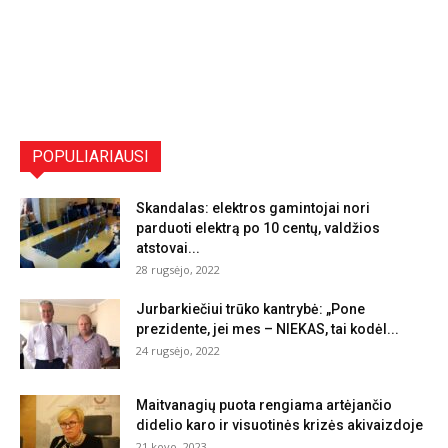
POPULIARIAUSI
Skandalas: elektros gamintojai nori
parduoti elektrą po 10 centų, valdžios
atstovai...
28 rugsėjo, 2022
Jurbarkiečiui trūko kantrybė: „Pone
prezidente, jei mes – NIEKAS, tai kodėl...
24 rugsėjo, 2022
Maitvanagių puota rengiama artėjančio
didelio karo ir visuotinės krizės akivaizdoje
21 kovo, 2023