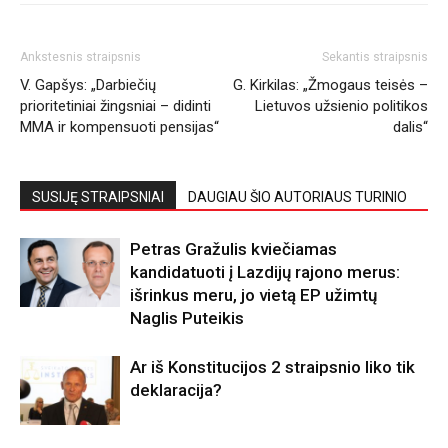
Ankstesnis straipsnis
Sekantis straipsnis
V. Gapšys: „Darbiečių
G. Kirkilas: „Žmogaus teisės –
prioritetiniai žingsniai – didinti
Lietuvos užsienio politikos
MMA ir kompensuoti pensijas“
dalis“
SUSIJĘ STRAIPSNIAI
DAUGIAU ŠIO AUTORIAUS TURINIO
Petras Gražulis kviečiamas
kandidatuoti į Lazdijų rajono merus:
išrinkus meru, jo vietą EP užimtų
Naglis Puteikis
Ar iš Konstitucijos 2 straipsnio liko tik
deklaracija?