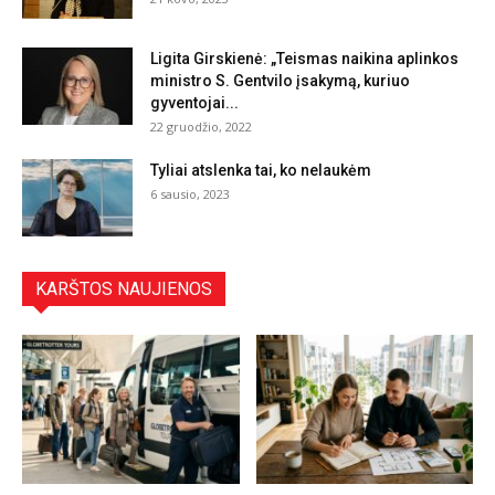
Ligita Girskienė: „Teismas naikina aplinkos
ministro S. Gentvilo įsakymą, kuriuo
gyventojai...
22 gruodžio, 2022
Tyliai atslenka tai, ko nelaukėm
6 sausio, 2023
KARŠTOS NAUJIENOS