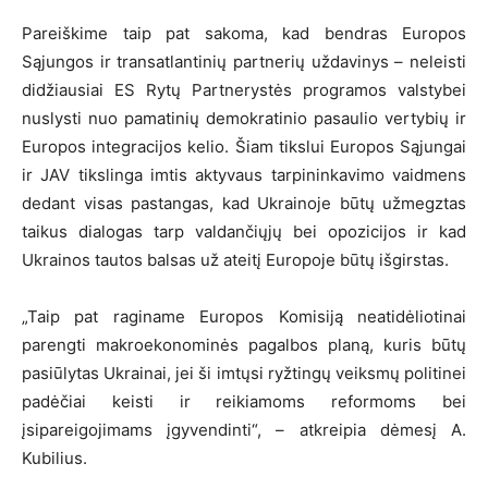
Pareiškime taip pat sakoma, kad bendras Europos
Sąjungos ir transatlantinių partnerių uždavinys – neleisti
didžiausiai ES Rytų Partnerystės programos valstybei
nuslysti nuo pamatinių demokratinio pasaulio vertybių ir
Europos integracijos kelio. Šiam tikslui Europos Sąjungai
ir JAV tikslinga imtis aktyvaus tarpininkavimo vaidmens
dedant visas pastangas, kad Ukrainoje būtų užmegztas
taikus dialogas tarp valdančiųjų bei opozicijos ir kad
Ukrainos tautos balsas už ateitį Europoje būtų išgirstas.
„Taip pat raginame Europos Komisiją neatidėliotinai
parengti makroekonominės pagalbos planą, kuris būtų
pasiūlytas Ukrainai, jei ši imtųsi ryžtingų veiksmų politinei
padėčiai keisti ir reikiamoms reformoms bei
įsipareigojimams įgyvendinti“, – atkreipia dėmesį A.
Kubilius.