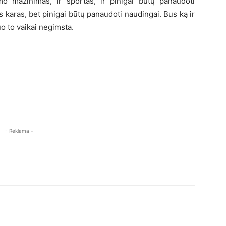
o mažinimas, ir sportas, ir pinigai būtų panaudoti
 karas, bet pinigai būtų panaudoti naudingai. Bus ką ir
o to vaikai negimsta.
- Reklama -