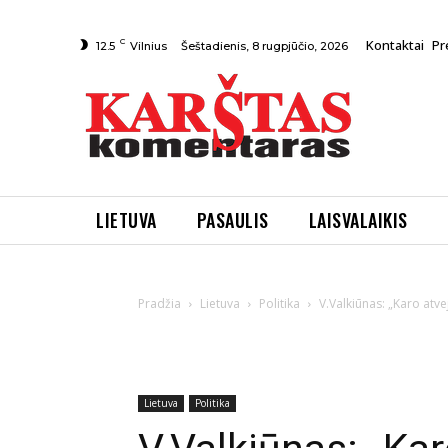
C
Kontaktai
Pr
Šeštadienis, 8 rugpjūčio, 2026
12.5
Vilnius
LIETUVA
PASAULIS
LAISVALAIKIS
Pradžia
Lietuva
Politika
V.Valkiūnas: „Karo atve
Lietuva
Politika