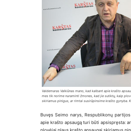
Valdemaras Valkiūnas mano, kad kalbant apie krašto apsaugą
mes tik norime nuraminti žmones, kad jie sutiktų, kaip plov
skiriamus pinigus, ar rimtai susirūpinsime krašto gynyba. K
Buvęs Seimo narys, Respublikonų partijos
apie krašto apsaugą turi būti apsispręsta: a
plovėjai plaus krašto apsaugai skiriamus pin