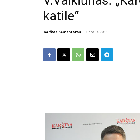
V.Valkiūnas: „Ka
katile“
Karštas Komentaras
-
8 spalio, 2014