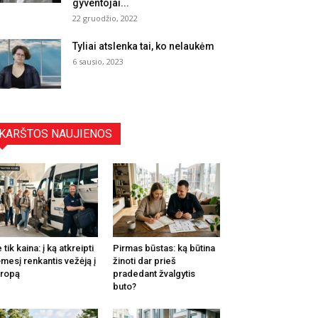
gyventojai...
22 gruodžio, 2022
Tyliai atslenka tai, ko nelaukėm
6 sausio, 2023
KARŠTOS NAUJIENOS
 tik kaina: į ką atkreipti
Pirmas būstas: ką būtina
mesį renkantis vežėją į
žinoti dar prieš
ropą
pradedant žvalgytis
buto?