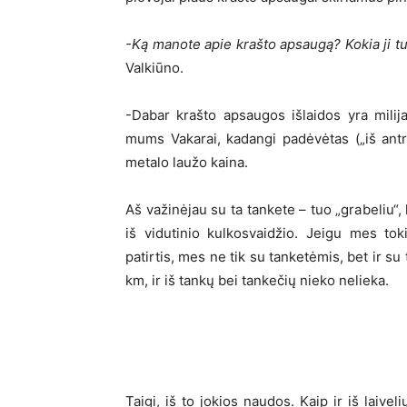
-Ką manote apie krašto apsaugą? Kokia ji tu
Valkiūno.
-Dabar krašto apsaugos išlaidos yra milija
mums Vakarai, kadangi padėvėtas („iš antrų
metalo laužo kaina.
Aš važinėjau su ta tankete – tuo „grabeliu“
iš vidutinio kulkosvaidžio. Jeigu mes tok
patirtis, mes ne tik su tanketėmis, bet ir s
km, ir iš tankų bei tankečių nieko nelieka.
Taigi, iš to jokios naudos. Kaip ir iš laive