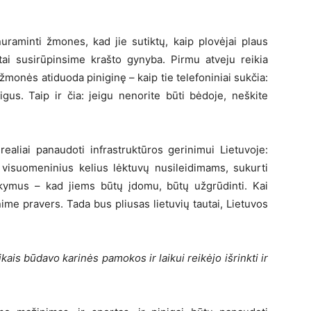
uraminti žmones, kad jie sutiktų, kaip plovėjai plaus
tai susirūpinsime krašto gynyba. Pirmu atveju reikia
monės atiduoda piniginę – kaip tie telefoniniai sukčia:
gus. Taip ir čia: jeigu nenorite būti bėdoje, neškite
realiai panaudoti infrastruktūros gerinimui Lietuvoje:
 visuomeninius kelius lėktuvų nusileidimams, sukurti
kymus – kad jiems būtų įdomu, būtų užgrūdinti. Kai
ime pravers. Tada bus pliusas lietuvių tautai, Lietuvos
ikais būdavo karinės pamokos ir laikui reikėjo išrinkti ir