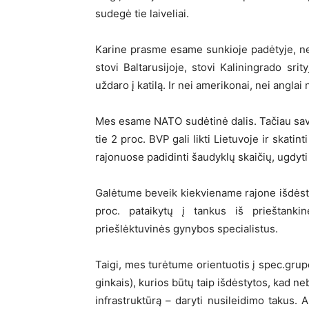
sudegė tie laiveliai.
Karine prasme esame sunkioje padėtyje, ne
stovi Baltarusijoje, stovi Kaliningrado sri
uždaro į katilą. Ir nei amerikonai, nei anglai 
Mes esame NATO sudėtinė dalis. Tačiau savo
tie 2 proc. BVP gali likti Lietuvoje ir skat
rajonuose padidinti šaudyklų skaičių, ugdyti 
Galėtume beveik kiekviename rajone išdėsty
proc. pataikytų į tankus iš prieštanki
priešlėktuvinės gynybos specialistus.
Taigi, mes turėtume orientuotis į spec.grup
ginkais), kurios būtų taip išdėstytos, kad n
infrastruktūrą – daryti nusileidimo takus. A