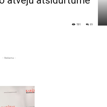
ro atveju atsidurtume
191
89
- Reklama -