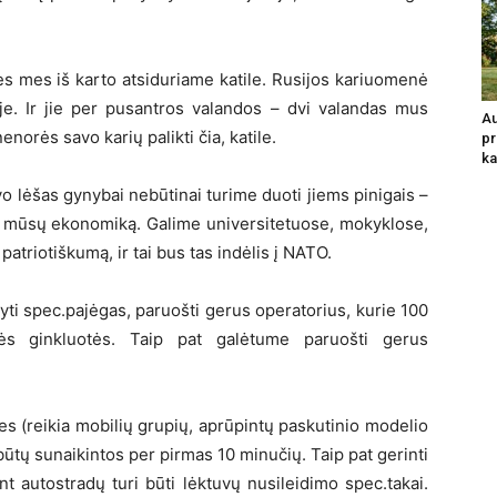
s mes iš karto atsiduriame katile. Rusijos kariuomenė
tyje. Ir jie per pusantros valandos – dvi valandas mus
Au
nenorės savo karių palikti čia, katile.
pr
ka
 lėšas gynybai nebūtinai turime duoti jiems pinigais –
inti mūsų ekonomiką. Galime universitetuose, mokyklose,
patriotiškumą, ir tai bus tas indėlis į NATO.
ti spec.pajėgas, paruošti gerus operatorius, kurie 100
nės ginkluotės. Taip pat galėtume paruošti gerus
es (reikia mobilių grupių, aprūpintų paskutinio modelio
ebūtų sunaikintos per pirmas 10 minučių. Taip pat gerinti
nt autostradų turi būti lėktuvų nusileidimo spec.takai.