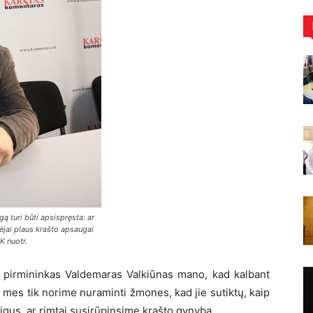
 turi būti apsispręsta: ar
ėjai plaus krašto apsaugai
K nuotr.
 pirmininkas Valdemaras Valkiūnas mano, kad kalbant
r mes tik norime nuraminti žmones, kad jie sutiktų, kaip
igus, ar rimtai susirūpinsime krašto gynyba.