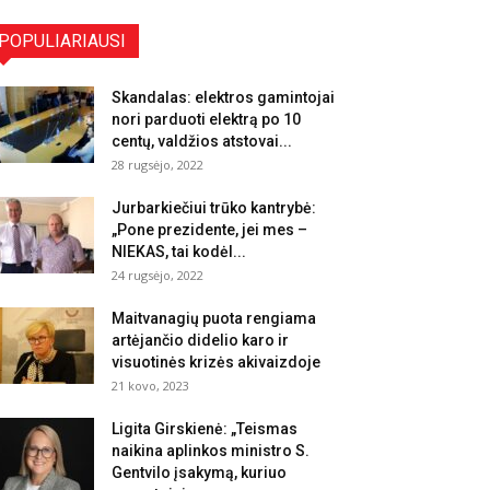
POPULIARIAUSI
Skandalas: elektros gamintojai
nori parduoti elektrą po 10
centų, valdžios atstovai...
28 rugsėjo, 2022
Jurbarkiečiui trūko kantrybė:
„Pone prezidente, jei mes –
NIEKAS, tai kodėl...
24 rugsėjo, 2022
Maitvanagių puota rengiama
artėjančio didelio karo ir
visuotinės krizės akivaizdoje
21 kovo, 2023
Ligita Girskienė: „Teismas
naikina aplinkos ministro S.
Gentvilo įsakymą, kuriuo