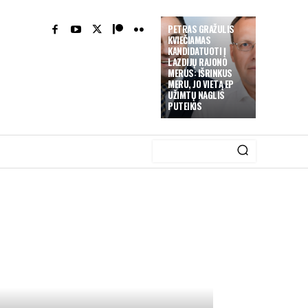
PETRAS GRAŽULIS
KVIEČIAMAS
KANDIDATUOTI Į
LAZDIJŲ RAJONO
MERUS: IŠRINKUS
MERU, JO VIETĄ EP
UŽIMTŲ NAGLIS
PUTEIKIS