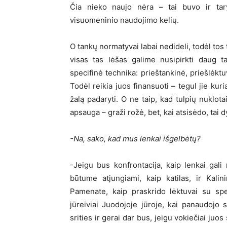
Čia nieko naujo nėra – tai buvo ir tarybi
visuomeninio naudojimo kelių.
O tankų normatyvai labai nedideli, todėl tos 
visas tas lėšas galime nusipirkti daug t
specifinė technika: prieštankinė, priešlėktu
Todėl reikia juos finansuoti – tegul jie kur
žalą padaryti. O ne taip, kad tulpių nuklot
apsauga – graži rožė, bet, kai atsisėdo, tai dy
-Na, sako, kad mus lenkai išgelbėtų?
-Jeigu bus konfrontacija, kaip lenkai gali 
būtume atjungiami, kaip katilas, ir Kali
Pamenate, kaip praskrido lėktuvai su spe
jūreiviai Juodojoje jūroje, kai panaudojo
srities ir gerai dar bus, jeigu vokiečiai juos