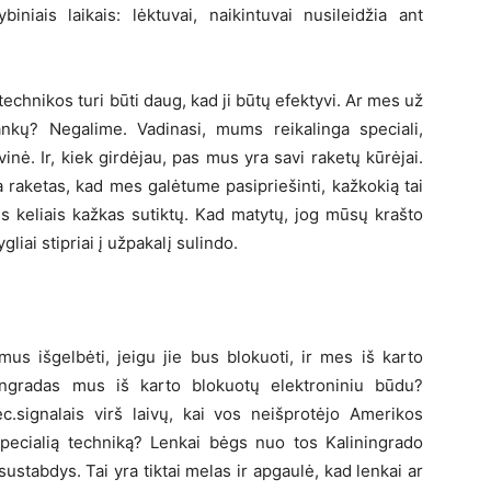
niais laikais: lėktuvai, naikintuvai nusileidžia ant
technikos turi būti daug, kad ji būtų efektyvi. Ar mes už
ankų? Negalime. Vadinasi, mums reikalinga speciali,
vinė. Ir, kiek girdėjau, pas mus yra savi raketų kūrėjai.
ia raketas, kad mes galėtume pasipriešinti, kažkokią tai
ais keliais kažkas sutiktų. Kad matytų, jog mūsų krašto
gliai stipriai į užpakalį sulindo.
mus išgelbėti, jeigu jie bus blokuoti, ir mes iš karto
ningradas mus iš karto blokuotų elektroniniu būdu?
c.signalais virš laivų, kai vos neišprotėjo Amerikos
 specialią techniką? Lenkai bėgs nuo tos Kaliningrado
 sustabdys. Tai yra tiktai melas ir apgaulė, kad lenkai ar