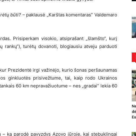
rėtų būti? –
paklausė „Karštas komentaras” Valdemaro
rdas. Prisiperkam visokio, atsiprašant „šlamšto“, kurį
 rankų“), turėtų dovanoti, blogiausiu atveju parduoti
, kur Prezidentė irgi važinėjo, kurio šonas peršaunamas
ios ginkluotės prisivežtume, tai, kaip rodo Ukrainos
u tankais 60 km nepravažiuotume – nes „gradai“ lekia 60
Ne
dė
Eu
lių – ką parodė pavyzdys Azovo jūroje, kai stebuklingai