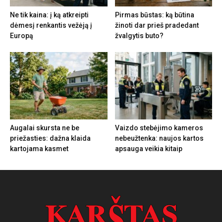
Ne tik kaina: į ką atkreipti
Pirmas būstas: ką būtina
dėmesį renkantis vežėją į
žinoti dar prieš pradedant
Europą
žvalgytis buto?
Augalai skursta ne be
Vaizdo stebėjimo kameros
priežasties: dažna klaida
nebeužtenka: naujos kartos
kartojama kasmet
apsauga veikia kitaip