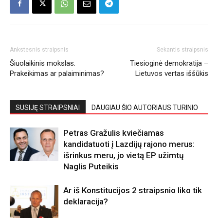
Ankstesnis straipsnis
Sekantis straipsnis
Šiuolaikinis mokslas.
Tiesioginė demokratija –
Prakeikimas ar palaiminimas?
Lietuvos vertas iššūkis
SUSIJĘ STRAIPSNIAI
DAUGIAU ŠIO AUTORIAUS TURINIO
Petras Gražulis kviečiamas
kandidatuoti į Lazdijų rajono merus:
išrinkus meru, jo vietą EP užimtų
Naglis Puteikis
Ar iš Konstitucijos 2 straipsnio liko tik
deklaracija?