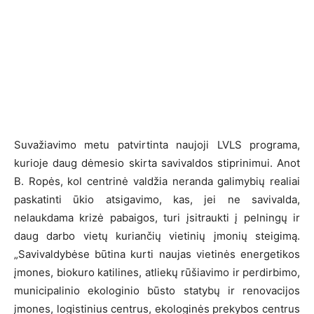
Suvažiavimo metu patvirtinta naujoji LVLS programa,
kurioje daug dėmesio skirta savivaldos stiprinimui. Anot
B. Ropės, kol centrinė valdžia neranda galimybių realiai
paskatinti ūkio atsigavimo, kas, jei ne savivalda,
nelaukdama krizė pabaigos, turi įsitraukti į pelningų ir
daug darbo vietų kuriančių vietinių įmonių steigimą.
„Savivaldybėse būtina kurti naujas vietinės energetikos
įmones, biokuro katilines, atliekų rūšiavimo ir perdirbimo,
municipalinio ekologinio būsto statybų ir renovacijos
įmones, logistinius centrus, ekologinės prekybos centrus