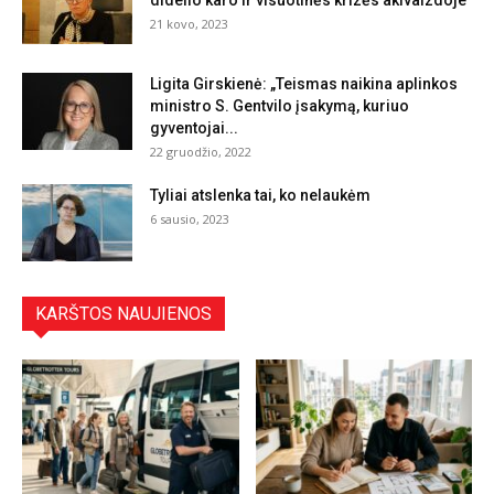
didelio karo ir visuotinės krizės akivaizdoje
21 kovo, 2023
Ligita Girskienė: „Teismas naikina aplinkos
ministro S. Gentvilo įsakymą, kuriuo
gyventojai...
22 gruodžio, 2022
Tyliai atslenka tai, ko nelaukėm
6 sausio, 2023
KARŠTOS NAUJIENOS