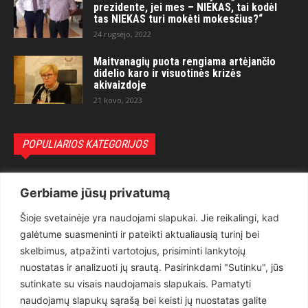
prezidente, jei mes – NIEKAS, tai kodėl
tas NIEKAS turi mokėti mokesčius?“
24 rugsėjo, 2022
Maitvanagių puota rengiama artėjančio
didelio karo ir visuotinės krizės
akivaizdoje
21 kovo, 2023
POPULIARIOS KATEGORIJOS
Politika
3281
Gerbiame jūsų privatumą
Nuomonės
2174
Šioje svetainėje yra naudojami slapukai. Jie reikalingi, kad
Teisėsauga
1497
galėtume suasmeninti ir pateikti aktualiausią turinį bei
Aktualu
1373
skelbimus, atpažinti vartotojus, prisiminti lankytojų
Lietuva
619
nuostatas ir analizuoti jų srautą. Pasirinkdami "Sutinku", jūs
sutinkate su visais naudojamais slapukais. Pamatyti
Pasaulis
560
naudojamų slapukų sąrašą bei keisti jų nuostatas galite
Статьи на русском
282