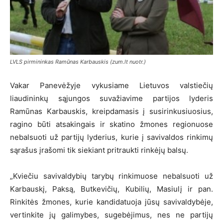
LVLS pirmininkas Ramūnas Karbauskis (zum.lt nuotr.)
Vakar Panevėžyje vykusiame Lietuvos valstiečių
liaudininkų sąjungos suvažiavime partijos lyderis
Ramūnas Karbauskis, kreipdamasis į susirinkusiuosius,
ragino būti atsakingais ir skatino žmones regionuose
nebalsuoti už partijų lyderius, kurie į savivaldos rinkimų
sąrašus įrašomi tik siekiant pritraukti rinkėjų balsų.
„Kviečiu savivaldybių tarybų rinkimuose nebalsuoti už
Karbauskį, Paksą, Butkevičių, Kubilių, Masiulį ir pan.
Rinkitės žmones, kurie kandidatuoja jūsų savivaldybėje,
vertinkite jų galimybes, sugebėjimus, nes ne partijų