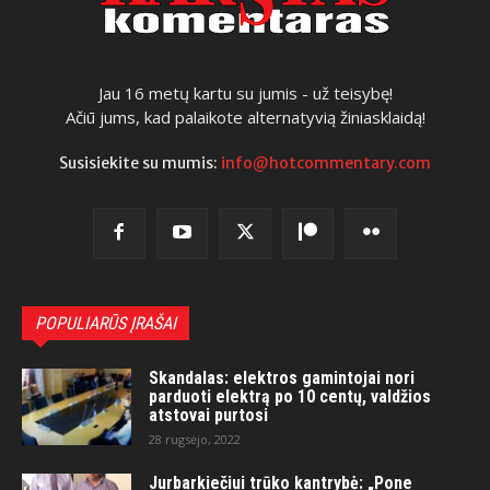
Jau 16 metų kartu su jumis - už teisybę!
Ačiū jums, kad palaikote alternatyvią žiniasklaidą!
Susisiekite su mumis:
info@hotcommentary.com
POPULIARŪS ĮRAŠAI
Skandalas: elektros gamintojai nori
parduoti elektrą po 10 centų, valdžios
atstovai purtosi
28 rugsėjo, 2022
Jurbarkiečiui trūko kantrybė: „Pone