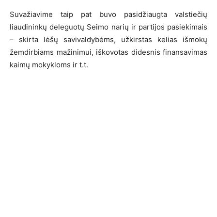
Suvažiavime taip pat buvo pasidžiaugta valstiečių
liaudininkų deleguotų Seimo narių ir partijos pasiekimais
– skirta lėšų savivaldybėms, užkirstas kelias išmokų
žemdirbiams mažinimui, iškovotas didesnis finansavimas
kaimų mokykloms ir t.t.