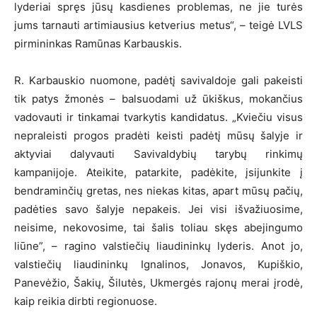
lyderiai spręs jūsų kasdienes problemas, ne jie turės
jums tarnauti artimiausius ketverius metus“, – teigė LVLS
pirmininkas Ramūnas Karbauskis.
R. Karbauskio nuomone, padėtį savivaldoje gali pakeisti
tik patys žmonės – balsuodami už ūkiškus, mokančius
vadovauti ir tinkamai tvarkytis kandidatus. „Kviečiu visus
nepraleisti progos pradėti keisti padėtį mūsų šalyje ir
aktyviai dalyvauti Savivaldybių tarybų rinkimų
kampanijoje. Ateikite, patarkite, padėkite, įsijunkite į
bendraminčių gretas, nes niekas kitas, apart mūsų pačių,
padėties savo šalyje nepakeis. Jei visi išvažiuosime,
neisime, nekovosime, tai šalis toliau skęs abejingumo
liūne”, – ragino valstiečių liaudininkų lyderis. Anot jo,
valstiečių liaudininkų Ignalinos, Jonavos, Kupiškio,
Panevėžio, Šakių, Šilutės, Ukmergės rajonų merai įrodė,
kaip reikia dirbti regionuose.