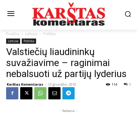
Pradžia
Lietuva
Politika
Lietuva
Politika
Valstiečių liaudininkų
suvažiavime – raginimai
nebalsuoti už partijų lyderius
Karštas Komentaras
-
12 gruodžio, 2010
114
1
- Reklama -