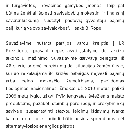
ir turgavietes, inovacinės gamybos įmones. Taip pat
būtina ženkliai išplėsti savivaldybių mokestinį ir finansinį
savarankiškumą. Nustatyti pastovią gyventojų pajamų
dalį, kurią valdys savivaldybės“, – sakė B. Ropė.
Suvažiavime nutarta partijos vardu kreiptis į LR
Prezidentę, prašant nepasirašyti įstatymo dėl akcizo
alkoholiui mažinimo. Suvažiavime dalyvavę delegatai iš
46 skyrių priėmė pareiškimą dėl situacijos žemės ūkyje,
kuriuo reikalaujama iki krizės pabaigos neįvesti pajamų
arba pelno mokesčio žemdirbiams, papildomas
tiesiogines nacionalines išmokas už 2010 metus palikti
2009 metų lygio, taikyti PVM lengvatas šviežiems maisto
produktams, pažaboti stambių perdirbėjų ir prekybininkų
savivalę, supaprastinti statybų leidimų išdavimų tvarką
kaimo teritorijose, priimti būtiniausius sprendimus dėl
alternatyviosios energijos plėtros.