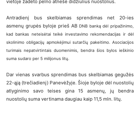
vietoje žadėto pelno atnešė didžiulius nuostolius.
Antradienį bus skelbiamas sprendimas net 20-ies
asmenų grupės byloje prieš AB
DNB banką dėl pripažinimo,
kad bankas neteisėtai teikė investavimo rekomendacijas ir dėl
skolinimo obligacijų apmokėjimui sutarčių pakeitimo. Asociacijos
turimais nepatvirtintais duomenimis, bendra šios bylos ieškinio
suma sudaro per 5 milijonus
litų.
Dar vienas svarbus sprendimas bus skelbiamas gegužės
22-ąją (trečiadienį) Panevėžyje. Šioje byloje dėl nuostolių
atlyginimo savo teises gina 15 asmenų, jų bendra
nuostolių suma vertinama daugiau kaip 11,5 mln. litų.