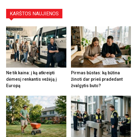
KARŠTOS NAUJIENOS
Ne tik kaina: į ką atkreipti
Pirmas būstas: ką būtina
dėmesį renkantis vežėją į
žinoti dar prieš pradedant
Europą
žvalgytis buto?