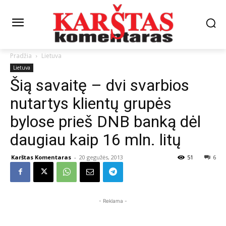
Pradžia
Lietuva
Lietuva
Šią savaitę – dvi svarbios
nutartys klientų grupės
bylose prieš DNB banką dėl
daugiau kaip 16 mln. litų
Karštas Komentaras
-
20 gegužės, 2013
51
6
- Reklama -