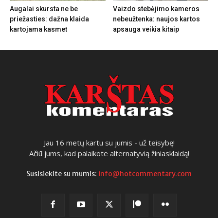
Augalai skursta ne be
Vaizdo stebėjimo kameros
priežasties: dažna klaida
nebeužtenka: naujos kartos
kartojama kasmet
apsauga veikia kitaip
Jau 16 metų kartu su jumis - už teisybę!
Ačiū jums, kad palaikote alternatyvią žiniasklaidą!
Susisiekite su mumis:
info@hotcommentary.com