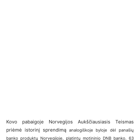
Kovo pabaigoje Norvegijos Aukščiausiasis Teismas
priėmė istorinį sprendimą
analogiškoje byloje dėl panašių
banko produktų Norvegijoje, platintų motininio DNB banko. 63