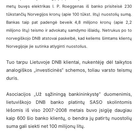
metų buvęs elektrikas I. P. Roeggenas iš banko prisiteisė 230
tūkstančių Norvegijos kronų (apie 100 tūkst. litų) nuostolių sumą.
Bankas taip pat padengė beveik 4,8 milijono kronų (apie 2,2
milijono litų) teismo ir advokatų samdymo išlaidų. Netrukus po to
norvegiškojo DNB atstovai paskelbė, kad keliems šimtams klientų
Norvegijoje jie sutinka atlyginti nuostolius.
Tuo tarpu Lietuvoje DNB klientai, nukentėję dėl taikytos
analogiškos „investicinės“ schemos, toliau varsto teismų
duris.
Asociacijos „Už sąžiningą bankininkystę“ duomenimis,
lietuviškojo DNB banko platintų SASO skolintomis
lėšomis iš viso 2007-2008 metais buvo įsigiję daugiau
kaip 600 šio banko klientų, o bendra jų patirtų nuostolių
suma gali siekti net 100 milijonų litų.