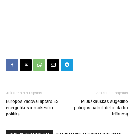
Ankstesnis straipsnis
Sekantis straipsnis
Europos vadovai aptars ES
M.Juškauskas sugėdino
energetikos ir mokesčių
policijos patrulį dėl jo darbo
politiką
trūkumų