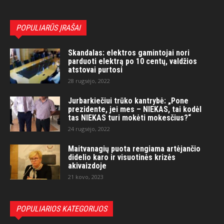
POPULIARŪS ĮRAŠAI
Skandalas: elektros gamintojai nori
parduoti elektrą po 10 centų, valdžios
atstovai purtosi
28 rugsėjo, 2022
Jurbarkiečiui trūko kantrybė: „Pone
prezidente, jei mes – NIEKAS, tai kodėl
tas NIEKAS turi mokėti mokesčius?“
24 rugsėjo, 2022
Maitvanagių puota rengiama artėjančio
didelio karo ir visuotinės krizės
akivaizdoje
21 kovo, 2023
POPULIARIOS KATEGORIJOS