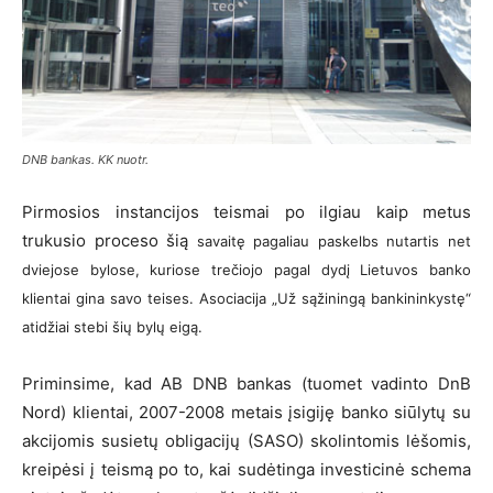
DNB bankas. KK nuotr.
Pirmosios instancijos teismai po ilgiau kaip metus
trukusio proceso šią
savaitę pagaliau paskelbs nutartis net
dviejose bylose, kuriose trečiojo pagal dydį Lietuvos banko
klientai gina savo teises. Asociacija „Už sąžiningą bankininkystę“
atidžiai stebi šių bylų eigą.
Priminsime, kad AB DNB bankas (tuomet vadinto DnB
Nord) klientai, 2007-2008 metais įsigiję banko siūlytų su
akcijomis susietų obligacijų (SASO) skolintomis lėšomis,
kreipėsi į teismą po to, kai sudėtinga investicinė schema