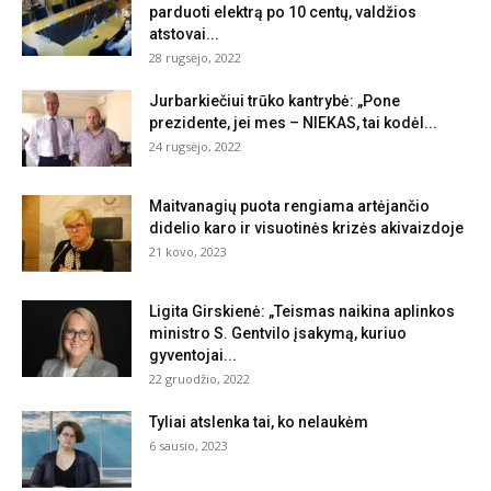
parduoti elektrą po 10 centų, valdžios
atstovai...
28 rugsėjo, 2022
Jurbarkiečiui trūko kantrybė: „Pone
prezidente, jei mes – NIEKAS, tai kodėl...
24 rugsėjo, 2022
Maitvanagių puota rengiama artėjančio
didelio karo ir visuotinės krizės akivaizdoje
21 kovo, 2023
Ligita Girskienė: „Teismas naikina aplinkos
ministro S. Gentvilo įsakymą, kuriuo
gyventojai...
22 gruodžio, 2022
Tyliai atslenka tai, ko nelaukėm
6 sausio, 2023